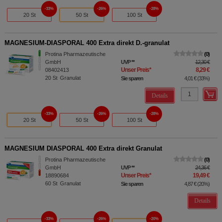
33%
26%
28%
20 St
50 St
100 St
MAGNESIUM-DIASPORAL 400 Extra direkt D.-granulat
Protina Pharmazeutische
0
GmbH
UVP
**
12,30 €
Unser Preis
*
8,29 €
08402413
20
St
Granulat
Sie sparen
4,01 €
(
33%
)
Details
33%
26%
28%
20 St
50 St
100 St
MAGNESIUM DIASPORAL 400 Extra direkt Granulat
Protina Pharmazeutische
0
GmbH
UVP
**
24,36 €
Unser Preis
*
19,49 €
18890684
60
St
Granulat
Sie sparen
4,87 €
(
20%
)
Details
33%
26%
20%