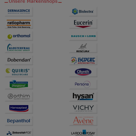
auch auf Ihre Bedürfnisse zugeschrittene Inhalte
anzuzeigen und unser Partnerprogramm zu
betreiben.
Statistik & Tracking:
Hierüber lassen sich
Informationen über die Art und Weise der Nutzung
unserer Website sammeln, mit deren Hilfe wir unsere
Website weiter für Sie optimieren können, den Inhalt
auf unserer Website aber auch die Werbung auf
Drittseiten möglichst relevant für Sie zu gestalten.
Bitte beachten Sie, dass Daten hierfür teilweise an
Dritte wie z.B. Google oder soziale Medien
übertragen werden.