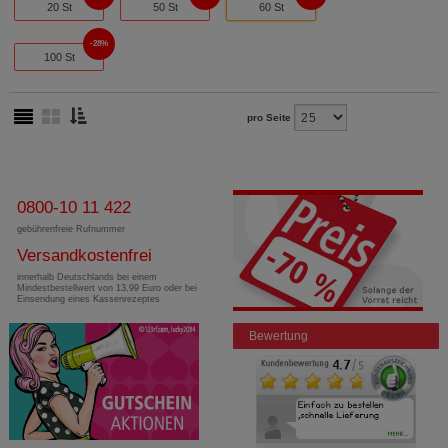
20 St
50 St
60 St
28%
100 St
pro Seite
0800-10 11 422
gebührenfreie Rufnummer
Versandkostenfrei
innerhalb Deutschlands bei einem
Mindestbestellwert von 13,99 Euro oder bei
Einsendung eines Kassenrezeptes
Bewertung