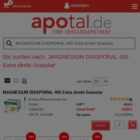
0
Anmelden
Warenkorb
Sie suchen nach:
„
MAGNESIUM DIASPORAL 400
Extra direkt Granulat
“
pro Seite
MAGNESIUM DIASPORAL 400 Extra direkt Granulat
Protina Pharmazeutische
5
GmbH
UVP
**
46,80 €
Unser Preis
*
33,69 €
11594238
100
St
Granulat
Sie sparen
13,11 €
(
28%
)
Details
33%
26%
28%