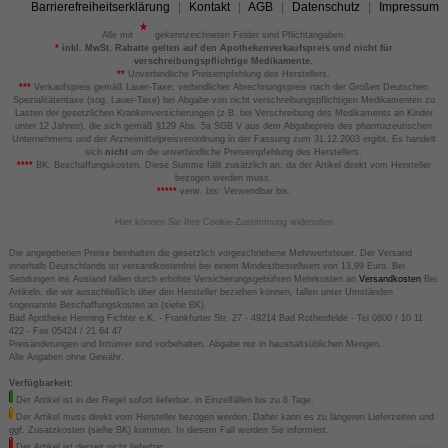
Barrierefreiheitserklärung
Kontakt
AGB
Datenschutz
Impressum
Alle mit
gekennzeichneten Felder sind Pflichtangaben.
*
inkl. MwSt. Rabatte gelten auf den Apothekenverkaufspreis und nicht für
verschreibungspflichtige Medikamente.
**
Unverbindliche Preisempfehlung des Herstellers.
***
Verkaufspreis gemäß Lauer-Taxe; verbindlicher Abrechnungspreis nach der Großen Deutschen
Spezialitätentaxe (sog. Lauer-Taxe) bei Abgabe von nicht verschreibungspflichtigen Medikamenten zu
Lasten der gesetzlichen Krankenversicherungen (z.B. bei Verschreibung des Medikaments an Kinder
unter 12 Jahren), die sich gemäß §129 Abs. 5a SGB V aus dem Abgabepreis des pharmazeutischen
Unternehmens und der Arzneimittelpreisverordnung in der Fassung zum 31.12.2003 ergibt. Es handelt
sich
nicht
um die unverbindliche Preisempfehlung des Herstellers.
****
BK: Beschaffungskosten. Diese Summe fällt zusätzlich an, da der Artikel direkt vom Hersteller
bezogen werden muss.
*****
verw. bis: Verwendbar bis.
Hier können Sie Ihre Cookie-Zustimmung widerrufen
Die angegebenen Preise beinhalten die gesetzlich vorgeschriebene Mehrwertsteuer. Der Versand
innerhalb Deutschlands ist versandkostenfrei bei einem Mindestbestellwert von 13,99 Euro. Bei
Sendungen ins Ausland fallen durch erhöhte Versicherungsgebühren Mehrkosten an
Versandkosten
Bei
Artikeln, die wir ausschließlich über den Hersteller beziehen können, fallen unter Umständen
sogenannte Beschaffungskosten an (siehe BK).
Bad Apotheke Henning Fichter e.K. - Frankfurter Str. 27 - 49214 Bad Rothenfelde - Tel 0800 / 10 11
422 - Fax 05424 / 21 64 47
Preisänderungen und Irrtümer sind vorbehalten. Abgabe nur in haushaltsüblichen Mengen.
Alle Angaben ohne Gewähr.
Verfügbarkeit:
Der Artikel ist in der Regel sofort lieferbar, in Einzelfällen bis zu 6 Tage.
Der Artikel muss direkt vom Hersteller bezogen werden. Daher kann es zu längeren Lieferzeiten und
ggf. Zusatzkosten (siehe BK) kommen. In diesem Fall werden Sie informiert.
Der Artikel ist derzeit nicht lieferbar.