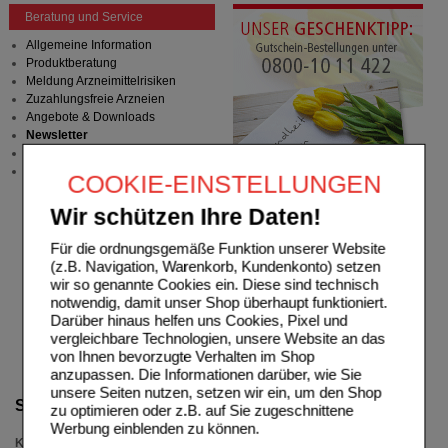
Beratung und Service
Allgemeine Information
Produktberatung
Meldung Arzneimittelrisiken
Zuzahlungsfreie Arzneien
Angebote & Downloads
Newsletter
Neukundenprämie
Stellenangebote
COOKIE-EINSTELLUNGEN
Wir schützen Ihre Daten!
Für die ordnungsgemäße Funktion unserer Website
(z.B. Navigation, Warenkorb, Kundenkonto) setzen
wir so genannte Cookies ein. Diese sind technisch
notwendig, damit unser Shop überhaupt funktioniert.
Darüber hinaus helfen uns Cookies, Pixel und
vergleichbare Technologien, unsere Website an das
von Ihnen bevorzugte Verhalten im Shop
anzupassen. Die Informationen darüber, wie Sie
unsere Seiten nutzen, setzen wir ein, um den Shop
Suche verfeinern
zu optimieren oder z.B. auf Sie zugeschnittene
Werbung einblenden zu können.
Kategorien