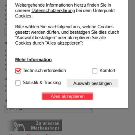
Weitergehende Informationen hierzu finden Sie in
Muskelfunktion (4)
unserer
Datenschutzerklärung
bei dem Unterpunkt
Knochen & Gelenke (4)
Sport (3)
Cookies
.
Kognitive & psychische Funktion (3)
Energie (3)
Bitte wählen Sie nachfolgend aus, welche Cookies
gesetzt werden dürfen, und bestätigen Sie dies durch
"Auswahl bestätigen" oder akzeptieren Sie alle
Cookies durch "Alles akzeptieren":
Packungsgröße
60 St (1)
50 St (1)
Mehr Information
24 St (1)
20 St (1)
100 St (1)
Technisch Notwendig:
Technisch erforderlich
Hierbei handelt es sich um
Komfort
Cookies, die für die Grundfunktionen unserer
Preis
Website notwendig sind (z.B. Navigation, Warenkorb,
Statistik & Tracking
Auswahl bestätigen
< 25.00 (4)
Kundenkonto), weshalb auf diese nicht verzichtet
>= 25.00 (1)
werden kann.
Alles akzeptieren
Sortieren nach
Komfort:
Diese Cookies werden genutzt um das
Einkaufserlebnis noch ansprechender zu gestalten,
beispielsweise für die Wiedererkennung des
Besuchers oder unsere Seite an bevorzugte
Verhaltensweisen (z.B. Spracheinstellung)
anzupassen. Komfort-Cookies ermöglichen es uns