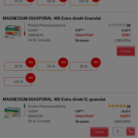
20 St
50 St
100 St
MAGNESIUM DIASPORAL 400 Extra direkt Granulat
Protina Pharmazeutische
0
GmbH
UVP
**
11,97 €
Unser Preis
*
9,58 €
18890678
24
St
Granulat
Sie sparen
2,39 €
(
20%
)
Details
33%
20%
26%
20 St
24 St
50 St
28%
100 St
MAGNESIUM-DIASPORAL 400 Extra direkt D.-granulat
Protina Pharmazeutische
2
GmbH
UVP
**
25,25 €
Unser Preis
*
18,65 €
08402436
50
St
Granulat
Sie sparen
6,60 €
(
26%
)
Details