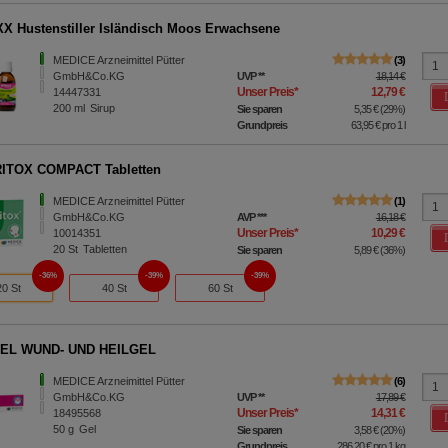
X Hustenstiller Isländisch Moos Erwachsene
MEDICE Arzneimittel Pütter
3
GmbH&Co.KG
UVP
**
18,14 €
Unser Preis
*
12,79 €
14447331
200
ml
Sirup
Sie sparen
5,35 €
(
29%
)
Grundpreis
63,95 €
pro 1 l
ITOX COMPACT Tabletten
MEDICE Arzneimittel Pütter
1
GmbH&Co.KG
AVP
***
16,18 €
Unser Preis
*
10,29 €
10014351
20
St
Tabletten
Sie sparen
5,89 €
(
36%
)
36%
39%
39%
20 St
40 St
60 St
EL WUND- UND HEILGEL
MEDICE Arzneimittel Pütter
6
GmbH&Co.KG
UVP
**
17,89 €
Unser Preis
*
14,31 €
18495568
50
g
Gel
Sie sparen
3,58 €
(
20%
)
Grundpreis
286,20 €
pro 1 kg