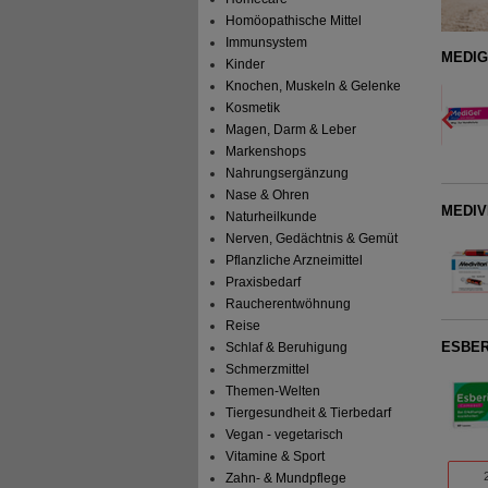
Homöopathische Mittel
Immunsystem
D- UND HEILGEL
MEDIG
Kinder
Knochen, Muskeln & Gelenke
MEDICE Arzneimittel Pütter
5
Kosmetik
GmbH&Co.KG
UVP
**
8,39 €
Unser Preis
*
6,71 €
18495551
Magen, Darm & Leber
Details
20
g
Gel
Sie sparen
1,68 €
(
20%
)
Markenshops
Grundpreis
335,50 €
pro 1 kg
Nahrungsergänzung
Nase & Ohren
MEDIVI
Naturheilkunde
Nerven, Gedächtnis & Gemüt
Pflanzliche Arzneimittel
Praxisbedarf
Raucherentwöhnung
Reise
ESBER
Schlaf & Beruhigung
Schmerzmittel
Themen-Welten
Tiergesundheit & Tierbedarf
Vegan - vegetarisch
Vitamine & Sport
Zahn- & Mundpflege