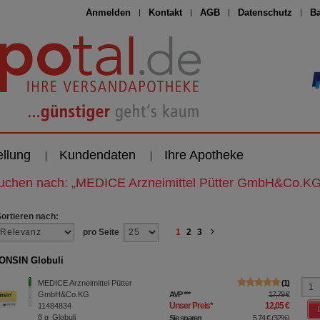
Anmelden
Kontakt
AGB
Datenschutz
Ba
ellung
Kundendaten
Ihre Apotheke
suchen nach:
„
MEDICE Arzneimittel Pütter GmbH&Co.K
Sortieren nach:
pro Seite
1
2
3
ONSIN Globuli
MEDICE Arzneimittel Pütter
1
GmbH&Co.KG
AVP
***
17,79 €
Unser Preis
*
12,05 €
11484834
8
g
Globuli
Sie sparen
5,74 €
(
32%
)