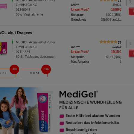
MEDICE Arzneimittel Pütter
3
GmbH&Co.KG
UVP
**
19,99 €
Unser Preis
*
16,99 €
01346048
50
g
Vaginalcreme
Sie sparen
3,00 €
(
15%
)
Grundpreis
339,80 €
pro 1 kg
OL akut Dragees
MEDICE Arzneimittel Pütter
3
GmbH&Co.KG
AVP
***
27,27 €
Unser Preis
*
19,15 €
07114824
60
St
Tabletten, überzogen
Sie sparen
8,12 €
(
30%
)
Max. Abgabe:
1
30%
19%
60 St
100 St