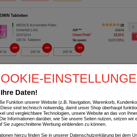
MIN Tabletten
MEDICE Arzneimittel Pütter
2
GmbH&Co.KG
AVP
***
27,57 €
Unser Preis
*
18,35 €
02372214
100
St
Tabletten
Sie sparen
9,22 €
(
33%
)
20%
33%
35%
60 St
100 St
200 St
MIN plus Johanniskraut Filmtabletten
OOKIE-EINSTELLUNG
MEDICE Arzneimittel Pütter
3
GmbH&Co.KG
AVP
***
73,99 €
Unser Preis
*
47,86 €
16156069
Ihre Daten!
180
St
Filmtabletten
Sie sparen
26,13 €
(
35%
)
verw. bis*****:
01/2026
e Funktion unserer Website (z.B. Navigation, Warenkorb, Kundenkon
Diese sind technisch notwendig, damit unser Shop überhaupt funktio
2%
35%
60 St
100 St
180 St
ixel und vergleichbare Technologien, unsere Website an das von Ihne
ie Informationen darüber, wie Sie unsere Seiten nutzen, setzen wir 
auf Sie zugeschnittene Werbung einblenden zu können.
OL akut Dragees
ionen hierzu finden Sie in unserer
Datenschutzerklärung
bei dem Un