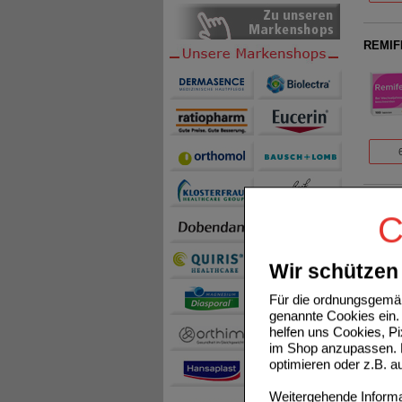
REMIFE
REMIFE
C
Wir schützen 
Für die ordnungsgemäß
genannte Cookies ein. 
helfen uns Cookies, P
im Shop anzupassen. D
optimieren oder z.B. 
CYSTIN
Weitergehende Informat