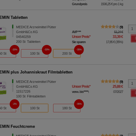
Grundpreis
1506,25 €
pro 1 kg
MIN Tabletten
MEDICE Arzneimittel Pütter
9
GmbH&Co.KG
AVP
***
51,24 €
Unser Preis
*
33,39 €
04540259
200
St
Tabletten
Sie sparen
17,85 €
(
35%
)
20%
33%
35%
60 St
100 St
200 St
MIN plus Johanniskraut Filmtabletten
MEDICE Arzneimittel Pütter
9
Unser Preis
*
25,88 €
GmbH&Co.KG
11517226
verw. bis*****:
07/2027
100
St
Filmtabletten
2%
35%
60 St
100 St
180 St
EMIN Feuchtcreme