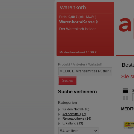
Warenkorb
Preis:
0,00 €
(inkl. MwSt.)
Warenkorb/Kasse
Der Warenkorb ist leer
Mindestbestellwert 13,99 €
Best
Produkt / Anbieter / Wirkstoff
Sie 
Suchen
Suche verfeinern
Kategorien
MEDIT
für den Notfall (18)
Arzneimittel (17)
Reiseapotheke (14)
Erkältung (13)