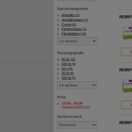
Darreichungsform
Ampullen (1)
REMIFE
Ampullenpaare (1)
Creme (6)
Fertigspritzen (1)
Filmtabletten (14)
Packungsgröße
60 St (11)
100 St (9)
50 g (8)
REMIFE
20 St (6)
200 St (5)
Preis
10.00 - 49.99
(auswahl entfernen)
Sortieren nach
REMIF