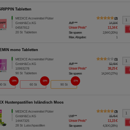
RIPPIN Tabletten
MEDICE Arzneimittel Pütter
2
GmbH&Co.KG
AVP
***
14,18 €
Unser Preis
*
11,34 €
04587812
20
St
Tabletten
Sie sparen
2,84 €
(
20%
)
Max. Abgabe:
1
EMIN mono Tabletten
MEDICE Arzneimittel Pütter
1
GmbH&Co.KG
AVP
***
52,49 €
Unser Preis
*
38,25 €
10993278
90
St
Tabletten
Sie sparen
14,24 €
(
27%
)
20%
20%
27%
30 St
60 St
90 St
X Hustenpastillen Isländisch Moos
MEDICE Arzneimittel Pütter
3
GmbH&Co.KG
UVP
**
15,45 €
Unser Preis
*
11,15 €
14447325
28
St
Lutschpastillen
Sie sparen
4,30 €
(
28%
)