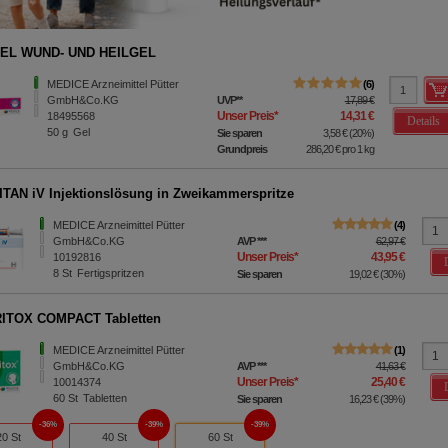
EL WUND- UND HEILGEL
MEDICE Arzneimittel Pütter
6
GmbH&Co.KG
UVP
**
17,89 €
Unser Preis
*
14,31 €
18495568
Details
50
g
Gel
Sie sparen
3,58 €
(
20%
)
Grundpreis
286,20 €
pro 1 kg
TAN iV Injektionslösung in Zweikammerspritze
MEDICE Arzneimittel Pütter
4
GmbH&Co.KG
AVP
***
62,97 €
Unser Preis
*
43,95 €
10192816
8
St
Fertigspritzen
Sie sparen
19,02 €
(
30%
)
ITOX COMPACT Tabletten
MEDICE Arzneimittel Pütter
1
GmbH&Co.KG
AVP
***
41,63 €
Unser Preis
*
25,40 €
10014374
60
St
Tabletten
Sie sparen
16,23 €
(
39%
)
36%
39%
39%
20 St
40 St
60 St