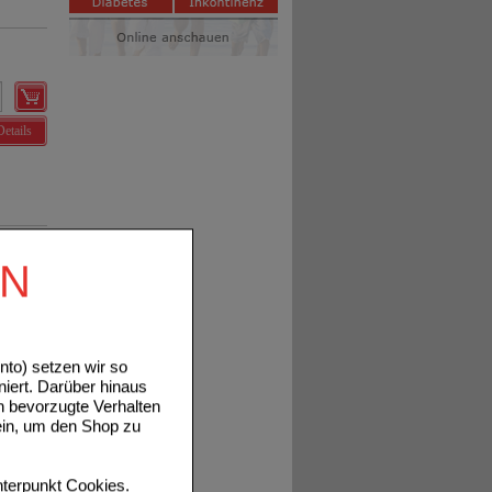
Details
EN
Details
to) setzen wir so
niert. Darüber hinaus
n bevorzugte Verhalten
ein, um den Shop zu
terpunkt
Cookies
.