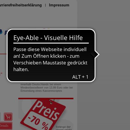
rrierefreiheitserklärung
Impressum
Seite drucken
0800-10 11 422
gebührenfreie Rufnummer
G
“
Versandkostenfrei
innerhalb Deutschlands bei einem
Mindestbestellwert von 13,99 Euro oder bei
Einsendung eines Kassenrezeptes
Details