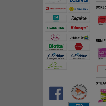
DOREG
REMIF
STILAX