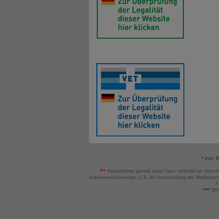
*
inkl. 
***
Verkaufspreis gemäß Lauer-Taxe; verbindlicher Abrech
Krankenversicherungen (z.B. bei Verschreibung des Medikamen
F
****
BK: