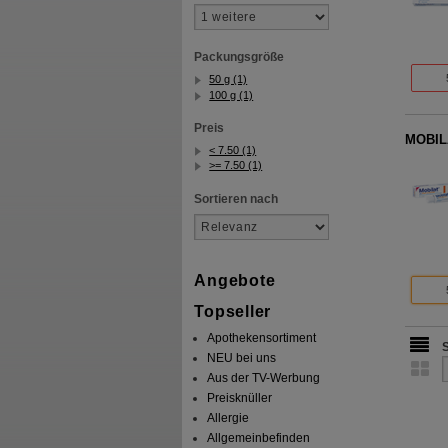
Packungsgröße
50 g (1)
100 g (1)
Preis
MOBILA
< 7.50 (1)
>= 7.50 (1)
Sortieren nach
Angebote
Topseller
Apothekensortiment
NEU bei uns
Aus der TV-Werbung
Preisknüller
Allergie
Allgemeinbefinden