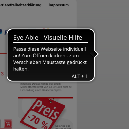
rrierefreiheitserklärung
Impressum
Seite drucken
0800-10 11 422
gebührenfreie Rufnummer
 3
Versandkostenfrei
innerhalb Deutschlands bei einem
Mindestbestellwert von 13,99 Euro oder bei
Einsendung eines Kassenrezeptes