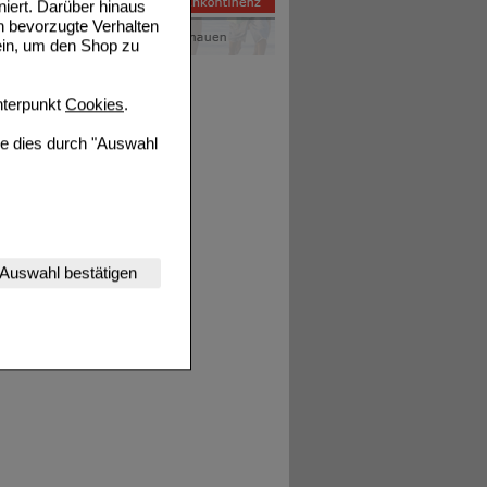
niert. Darüber hinaus
n bevorzugte Verhalten
ein, um den Shop zu
terpunkt
Cookies
.
ie dies durch "Auswahl
nserer Website
Auswahl bestätigen
tet werden kann.
estalten,
rhaltensweisen (z.B.
nisse zugeschrittene
ng unserer Website
uf unserer Website aber
, dass Daten hierfür