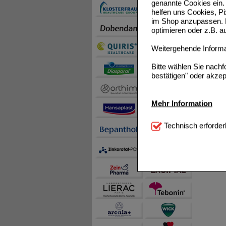
genannte Cookies ein. 
helfen uns Cookies, P
im Shop anzupassen. D
optimieren oder z.B. 
Weitergehende Informat
Bitte wählen Sie nach
bestätigen" oder akzep
Mehr Information
Technisch Notwendi
Technisch erforder
notwendig sind (z.B. N
Komfort:
Diese Cookie
beispielsweise für di
Spracheinstellung) an
Inhalte anzuzeigen un
Statistik & Tracking:
H
sammeln, mit deren Hil
auch die Werbung auf Dr
teilweise an Dritte wi