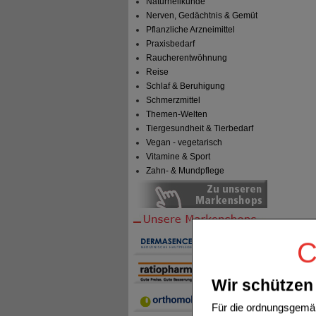
Naturheilkunde
Nerven, Gedächtnis & Gemüt
Pflanzliche Arzneimittel
Praxisbedarf
Raucherentwöhnung
Reise
Schlaf & Beruhigung
Schmerzmittel
Themen-Welten
Tiergesundheit & Tierbedarf
Vegan - vegetarisch
Vitamine & Sport
Zahn- & Mundpflege
C
Wir schützen 
Für die ordnungsgemäß