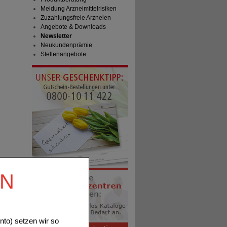
Meldung Arzneimittelrisiken
Zuzahlungsfreie Arzneien
Angebote & Downloads
Newsletter
Neukundenprämie
Stellenangebote
EN
to) setzen wir so