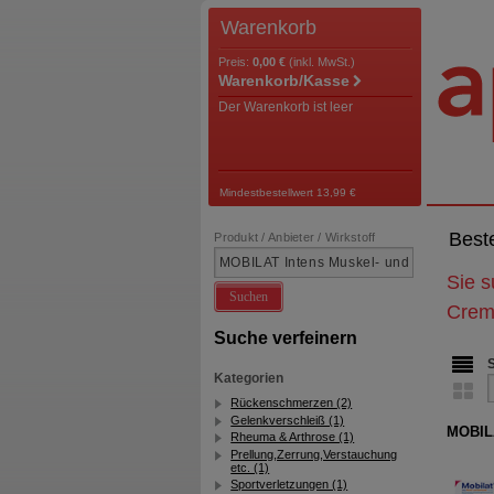
Warenkorb
Preis:
0,00 €
(inkl. MwSt.)
Warenkorb/Kasse
Der Warenkorb ist leer
Mindestbestellwert 13,99 €
Best
Produkt / Anbieter / Wirkstoff
Sie 
Suchen
Cre
Suche verfeinern
Kategorien
Rückenschmerzen (2)
Gelenkverschleiß (1)
MOBILA
Rheuma & Arthrose (1)
Prellung,Zerrung,Verstauchung
etc. (1)
Sportverletzungen (1)