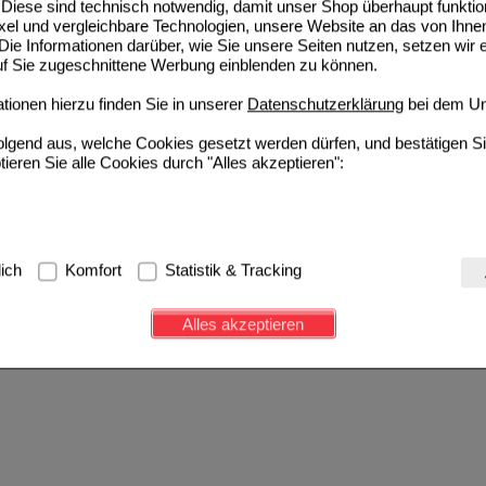
Diese sind technisch notwendig, damit unser Shop überhaupt funktio
ixel und vergleichbare Technologien, unsere Website an das von Ihne
ie Informationen darüber, wie Sie unsere Seiten nutzen, setzen wir 
auf Sie zugeschnittene Werbung einblenden zu können.
ionen hierzu finden Sie in unserer
Datenschutzerklärung
bei dem Un
folgend aus, welche Cookies gesetzt werden dürfen, und bestätigen S
tieren Sie alle Cookies durch "Alles akzeptieren":
g:
Hierbei handelt es sich um Cookies, die für die Grundfunktionen u
lich
Komfort
Statistik & Tracking
avigation, Warenkorb, Kundenkonto), weshalb auf diese nicht verzich
s werden genutzt um das Einkaufserlebnis noch ansprechender zu g
Alles akzeptieren
e Wiedererkennung des Besuchers oder unsere Seite an bevorzugte Ve
zupassen. Komfort-Cookies ermöglichen es uns auch auf Ihre Bedürf
d unser Partnerprogramm zu betreiben.
ierüber lassen sich Informationen über die Art und Weise der Nutzu
fe wir unsere Website weiter für Sie optimieren können, den Inhalt a
ittseiten möglichst relevant für Sie zu gestalten. Bitte beachten Sie
e z.B. Google oder soziale Medien übertragen werden.