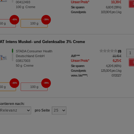
Unser Preis
*
10,39 €
00412493
100
g
Creme
Sie sparen
6,60 €
(
39%
)
Grundpreis
103,90 €
pro 1 kg
40%
39%
50 g
100 g
T Intens Muskel- und Gelenksalbe 3% Creme
STADA Consumer Health
0
Deutschland GmbH
AVP
***
10,45 €
Unser Preis
*
6,25 €
03817003
50
g
Creme
Sie sparen
4,20 €
(
40%
)
Grundpreis
125,00 €
pro 1 kg
verw. bis*****:
07/2027
40%
39%
50 g
100 g
Sortieren nach:
pro Seite