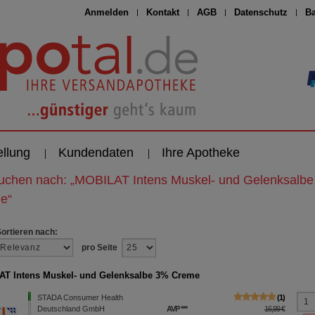
Anmelden
Kontakt
AGB
Datenschutz
Ba
ellung
Kundendaten
Ihre Apotheke
suchen nach:
„
MOBILAT Intens Muskel- und Gelenksalbe
me
“
Sortieren nach:
pro Seite
T Intens Muskel- und Gelenksalbe 3% Creme
STADA Consumer Health
1
Deutschland GmbH
AVP
***
16,99 €