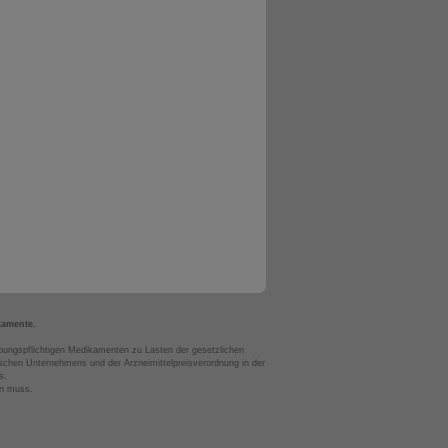
kamente.
bungspflichtigen Medikamenten zu Lasten der gesetzlichen
chen Unternehmens und der Arzneimittelpreisverordnung in der
s.
en muss.