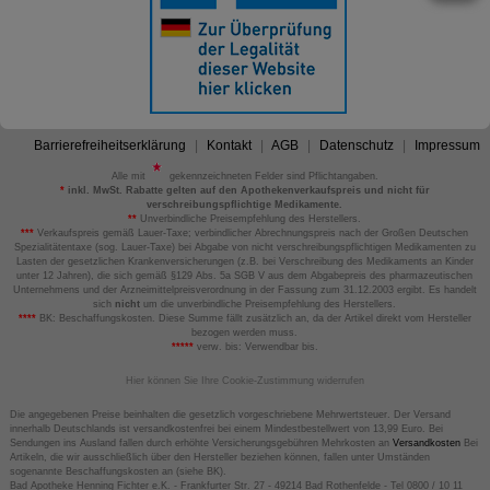
Barrierefreiheitserklärung
Kontakt
AGB
Datenschutz
Impressum
Alle mit
gekennzeichneten Felder sind Pflichtangaben.
*
inkl. MwSt. Rabatte gelten auf den Apothekenverkaufspreis und nicht für
verschreibungspflichtige Medikamente.
**
Unverbindliche Preisempfehlung des Herstellers.
***
Verkaufspreis gemäß Lauer-Taxe; verbindlicher Abrechnungspreis nach der Großen Deutschen
Spezialitätentaxe (sog. Lauer-Taxe) bei Abgabe von nicht verschreibungspflichtigen Medikamenten zu
Lasten der gesetzlichen Krankenversicherungen (z.B. bei Verschreibung des Medikaments an Kinder
unter 12 Jahren), die sich gemäß §129 Abs. 5a SGB V aus dem Abgabepreis des pharmazeutischen
Unternehmens und der Arzneimittelpreisverordnung in der Fassung zum 31.12.2003 ergibt. Es handelt
sich
nicht
um die unverbindliche Preisempfehlung des Herstellers.
****
BK: Beschaffungskosten. Diese Summe fällt zusätzlich an, da der Artikel direkt vom Hersteller
bezogen werden muss.
*****
verw. bis: Verwendbar bis.
Hier können Sie Ihre Cookie-Zustimmung widerrufen
Die angegebenen Preise beinhalten die gesetzlich vorgeschriebene Mehrwertsteuer. Der Versand
innerhalb Deutschlands ist versandkostenfrei bei einem Mindestbestellwert von 13,99 Euro. Bei
Sendungen ins Ausland fallen durch erhöhte Versicherungsgebühren Mehrkosten an
Versandkosten
Bei
Artikeln, die wir ausschließlich über den Hersteller beziehen können, fallen unter Umständen
sogenannte Beschaffungskosten an (siehe BK).
Bad Apotheke Henning Fichter e.K. - Frankfurter Str. 27 - 49214 Bad Rothenfelde - Tel 0800 / 10 11