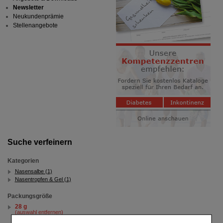
Newsletter
Neukundenprämie
Stellenangebote
Suche verfeinern
Kategorien
Nasensalbe (1)
Nasentropfen & Gel (1)
Packungsgröße
28 g
(auswahl entfernen)