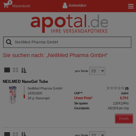
0
Anmelden
Warenkorb
Sie suchen nach:
„
NeilMed Pharma GmbH
“
pro Seite
NEILMED NasoGel Tube
NeilMed Pharma GmbH
0
18352805
UVP
**
8,99 €
Unser Preis
*
6,79 €
28
g
Nasengel
Sie sparen
2,20 €
(
24%
)
Grundpreis
242,50 €
pro 1 kg
Details
pro Seite