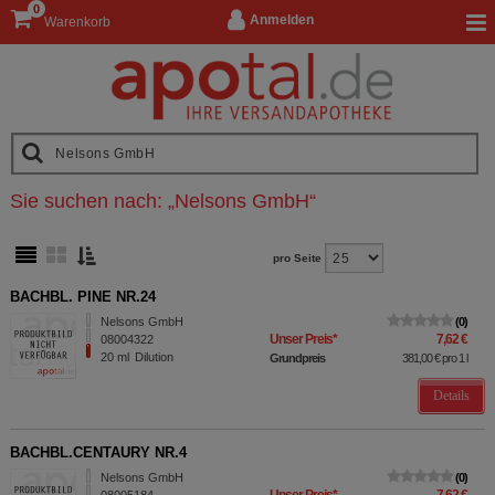
0
Anmelden
Warenkorb
Sie suchen nach:
„
Nelsons GmbH
“
pro Seite
BACHBL. PINE NR.24
Nelsons GmbH
0
Unser Preis
*
7,62 €
08004322
20
ml
Dilution
Grundpreis
381,00 €
pro 1 l
Details
BACHBL.CENTAURY NR.4
Nelsons GmbH
0