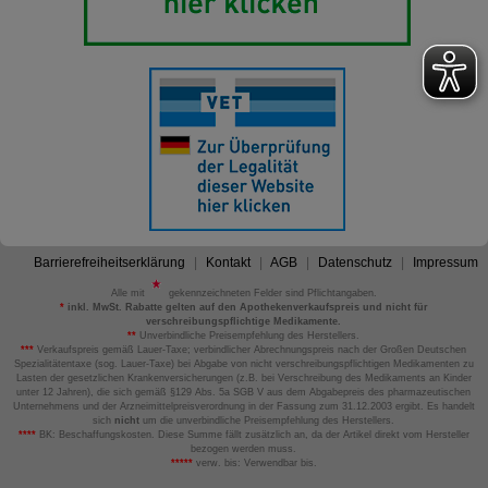
Barrierefreiheitserklärung
Kontakt
AGB
Datenschutz
Impressum
Alle mit
gekennzeichneten Felder sind Pflichtangaben.
*
inkl. MwSt. Rabatte gelten auf den Apothekenverkaufspreis und nicht für
verschreibungspflichtige Medikamente.
**
Unverbindliche Preisempfehlung des Herstellers.
***
Verkaufspreis gemäß Lauer-Taxe; verbindlicher Abrechnungspreis nach der Großen Deutschen
Spezialitätentaxe (sog. Lauer-Taxe) bei Abgabe von nicht verschreibungspflichtigen Medikamenten zu
Lasten der gesetzlichen Krankenversicherungen (z.B. bei Verschreibung des Medikaments an Kinder
unter 12 Jahren), die sich gemäß §129 Abs. 5a SGB V aus dem Abgabepreis des pharmazeutischen
Unternehmens und der Arzneimittelpreisverordnung in der Fassung zum 31.12.2003 ergibt. Es handelt
sich
nicht
um die unverbindliche Preisempfehlung des Herstellers.
****
BK: Beschaffungskosten. Diese Summe fällt zusätzlich an, da der Artikel direkt vom Hersteller
bezogen werden muss.
*****
verw. bis: Verwendbar bis.