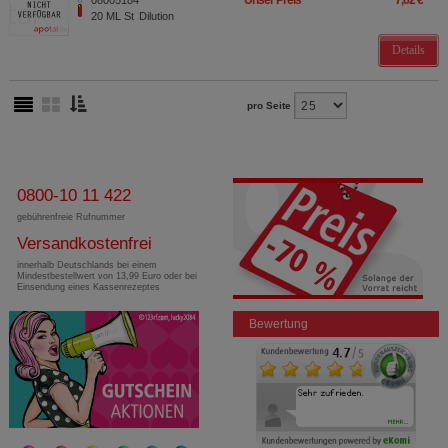
Unser Preis
*
7,62 €
08005184
20 ML
St
Dilution
Details
pro Seite
0800-10 11 422
gebührenfreie Rufnummer
Versandkostenfrei
innerhalb Deutschlands bei einem
Mindestbestellwert von 13,99 Euro oder bei
Einsendung eines Kassenrezeptes
Bewertung