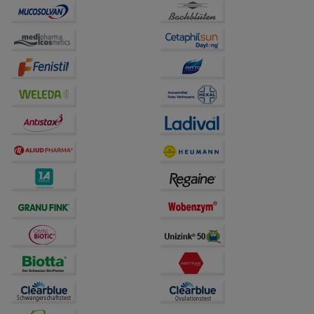
unserer Website sammeln, mit deren Hilfe wir unsere
Website weiter für Sie optimieren können, den Inhalt
auf unserer Website aber auch die Werbung auf
Drittseiten möglichst relevant für Sie zu gestalten.
Bitte beachten Sie, dass Daten hierfür teilweise an
Dritte wie z.B. Google oder soziale Medien
übertragen werden.