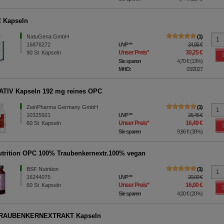
 Kapseln
NatuGena GmbH
1
16876272
UVP
**
34,95 €
Unser Preis
*
30,25 €
90
St
Kapseln
Sie sparen
4,70 €
(
13%
)
MHD:
03/2027
TIV Kapseln 192 mg reines OPC
ZeinPharma Germany GmbH
1
10325921
UVP
**
26,45 €
Unser Preis
*
16,49 €
60
St
Kapseln
Sie sparen
9,96 €
(
38%
)
trition OPC 100% Traubenkernextr.100% vegan
BSF Nutrition
1
16244075
UVP
**
20,00 €
Unser Preis
*
16,00 €
60
St
Kapseln
Sie sparen
4,00 €
(
20%
)
RAUBENKERNEXTRAKT Kapseln