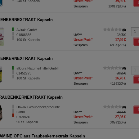
Unser Preis
*
39,89 €
240
St
Kapseln
Sie sparen
10,01 €
(
20%
)
ENKERNEXTRAKT Kapseln
Avitale GmbH
0
01806366
UVP
**
22,95 €
Unser Preis
*
17,99 €
100
St
Kapseln
Sie sparen
4,96 €
(
22%
)
ENKERNEXTRAKT Kapseln
allcura Naturheilmittel GmbH
0
01452773
UVP
**
20,95 €
Unser Preis
*
16,76 €
100
St
Kapseln
Sie sparen
4,19 €
(
20%
)
RAUBENKERNEXTRAKT Kapseln
Hawlik Gesundheitsprodukte
0
GmbH
UVP
**
30,95 €
Unser Preis
*
27,86 €
07698245
90
St
Kapseln
Sie sparen
3,09 €
(
10%
)
AMINE OPC aus Traubenkernextrakt Kapseln