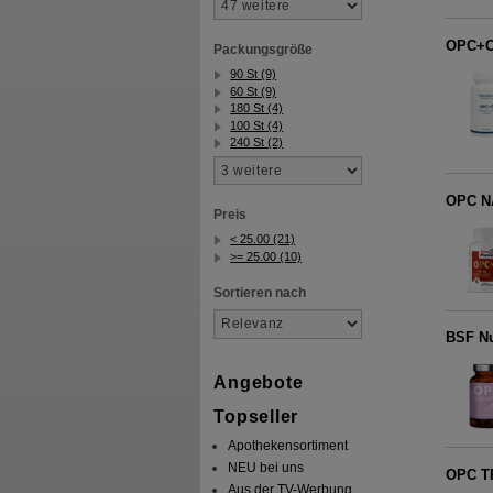
OPC+C
Packungsgröße
90 St (9)
60 St (9)
180 St (4)
100 St (4)
240 St (2)
OPC NA
Preis
< 25.00 (21)
>= 25.00 (10)
Sortieren nach
BSF Nu
Angebote
Topseller
Apothekensortiment
NEU bei uns
OPC T
Aus der TV-Werbung