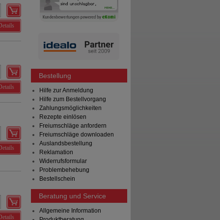
Details
Bestellung
Details
Hilfe zur Anmeldung
Hilfe zum Bestellvorgang
Zahlungsmöglichkeiten
Rezepte einlösen
Freiumschläge anfordern
Freiumschläge downloaden
Auslandsbestellung
Details
Reklamation
Widerrufsformular
Problembehebung
Bestellschein
Beratung und Service
Allgemeine Information
Details
Produktberatung