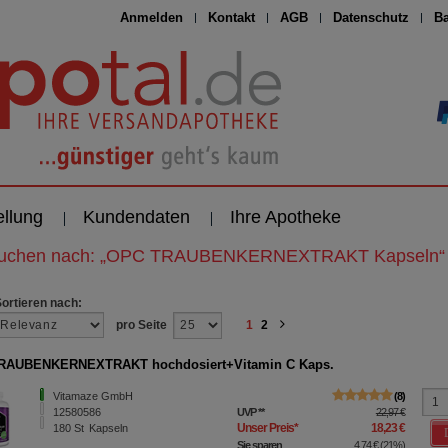
Anmelden
Kontakt
AGB
Datenschutz
Ba
ellung
Kundendaten
Ihre Apotheke
suchen nach:
„
OPC TRAUBENKERNEXTRAKT Kapseln
“
Sortieren nach:
pro Seite
1
2
RAUBENKERNEXTRAKT hochdosiert+Vitamin C Kaps.
Vitamaze GmbH
8
12580586
UVP
**
22,97 €
Unser Preis
*
18,23 €
180
St
Kapseln
Sie sparen
4,74 €
(
21%
)