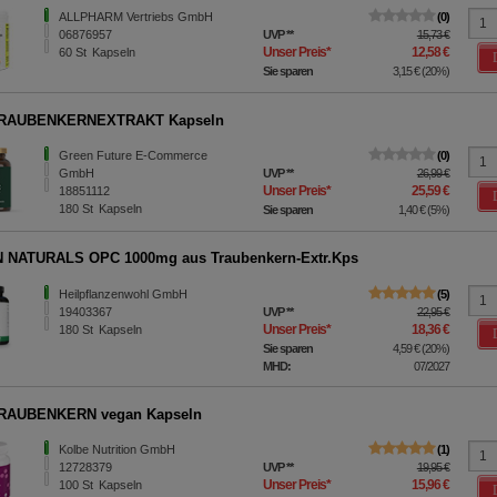
ALLPHARM Vertriebs GmbH
0
06876957
UVP
**
15,73 €
Unser Preis
*
12,58 €
60
St
Kapseln
Sie sparen
3,15 €
(
20%
)
RAUBENKERNEXTRAKT Kapseln
Green Future E-Commerce
0
GmbH
UVP
**
26,99 €
Unser Preis
*
25,59 €
18851112
180
St
Kapseln
Sie sparen
1,40 €
(
5%
)
 NATURALS OPC 1000mg aus Traubenkern-Extr.Kps
Heilpflanzenwohl GmbH
5
19403367
UVP
**
22,95 €
Unser Preis
*
18,36 €
180
St
Kapseln
Sie sparen
4,59 €
(
20%
)
MHD:
07/2027
RAUBENKERN vegan Kapseln
Kolbe Nutrition GmbH
1
12728379
UVP
**
19,95 €
Unser Preis
*
15,96 €
100
St
Kapseln