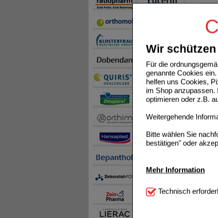
VITAM
C
Wir schützen 
Für die ordnungsgemäß
genannte Cookies ein. 
TRAUB
helfen uns Cookies, P
im Shop anzupassen. D
optimieren oder z.B. 
Weitergehende Informat
Bitte wählen Sie nach
HERZBE
bestätigen" oder akzep
Mehr Information
Technisch Notwendi
Technisch erforder
notwendig sind (z.B. N
OPC T
Komfort:
Diese Cookie