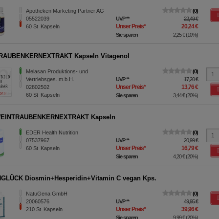
Apotheken Marketing Partner AG
0
05522039
UVP
**
22,49 €
Unser Preis
*
20,24 €
60
St
Kapseln
Sie sparen
2,25 €
(
10%
)
RAUBENKERNEXTRAKT Kapseln Vitagenol
Melasan Produktions- und
0
Vertriebsges. m.b.H.
UVP
**
17,20 €
Unser Preis
*
13,76 €
02802502
60
St
Kapseln
Sie sparen
3,44 €
(
20%
)
EINTRAUBENKERNEXTRAKT Kapseln
EDER Health Nutrition
0
07537967
UVP
**
20,99 €
Unser Preis
*
16,79 €
60
St
Kapseln
Sie sparen
4,20 €
(
20%
)
GLÜCK Diosmin+Hesperidin+Vitamin C vegan Kps.
NatuGena GmbH
0
20060576
UVP
**
49,95 €
Unser Preis
*
39,96 €
210
St
Kapseln
Sie sparen
9,99 €
(
20%
)