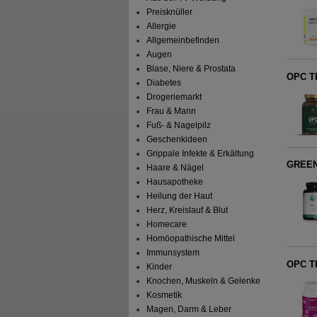
Preisknüller
Allergie
Allgemeinbefinden
Augen
Blase, Niere & Prostata
OPC T
Diabetes
Drogeriemarkt
Frau & Mann
Fuß- & Nagelpilz
Geschenkideen
Grippale Infekte & Erkältung
GREEN
Haare & Nägel
Hausapotheke
Heilung der Haut
Herz, Kreislauf & Blut
Homecare
Homöopathische Mittel
Immunsystem
OPC T
Kinder
Knochen, Muskeln & Gelenke
Kosmetik
Magen, Darm & Leber