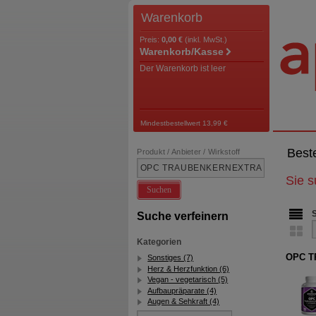
Warenkorb
Preis:
0,00 €
(inkl. MwSt.)
Warenkorb/Kasse
Der Warenkorb ist leer
Mindestbestellwert 13,99 €
Best
Produkt / Anbieter / Wirkstoff
Sie 
Suchen
Suche verfeinern
Kategorien
OPC T
Sonstiges (7)
Herz & Herzfunktion (6)
Vegan - vegetarisch (5)
Aufbaupräparate (4)
Augen & Sehkraft (4)