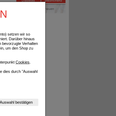
EN
Details
to) setzen wir so
niert. Darüber hinaus
n bevorzugte Verhalten
ein, um den Shop zu
Details
terpunkt
Cookies
.
ie dies durch "Auswahl
Details
nserer Website
Auswahl bestätigen
tet werden kann.
estalten,