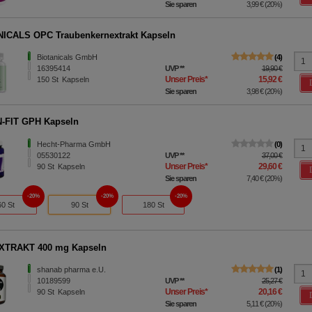
Sie sparen
3,99 €
(
20%
)
ICALS OPC Traubenkernextrakt Kapseln
Biotanicals GmbH
4
16395414
UVP
**
19,90 €
Unser Preis
*
15,92 €
150
St
Kapseln
Sie sparen
3,98 €
(
20%
)
-FIT GPH Kapseln
Hecht-Pharma GmbH
0
05530122
UVP
**
37,00 €
Unser Preis
*
29,60 €
90
St
Kapseln
Sie sparen
7,40 €
(
20%
)
20%
20%
20%
60 St
90 St
180 St
XTRAKT 400 mg Kapseln
shanab pharma e.U.
1
10189599
UVP
**
25,27 €
Unser Preis
*
20,16 €
90
St
Kapseln
Sie sparen
5,11 €
(
20%
)