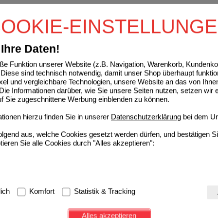
IN C KAPSELN
OOKIE-EINSTELLUNG
NatuGena GmbH
2
16368765
UVP
**
37,95 €
Ihre Daten!
Unser Preis
*
31,25 €
90
St
Kapseln
Sie sparen
6,70 €
(
18%
)
e Funktion unserer Website (z.B. Navigation, Warenkorb, Kundenkon
Diese sind technisch notwendig, damit unser Shop überhaupt funktio
ENKERNEXTRAKT OPC Kapseln
ixel und vergleichbare Technologien, unsere Website an das von Ihne
ie Informationen darüber, wie Sie unsere Seiten nutzen, setzen wir 
ALLPHARM Vertriebs GmbH
0
auf Sie zugeschnittene Werbung einblenden zu können.
03174798
UVP
**
16,52 €
Unser Preis
*
13,22 €
90
St
Kapseln
Sie sparen
3,30 €
(
20%
)
ionen hierzu finden Sie in unserer
Datenschutzerklärung
bei dem Un
folgend aus, welche Cookies gesetzt werden dürfen, und bestätigen S
BEN Gutes für Herz und Blutfluss Kapseln
tieren Sie alle Cookies durch "Alles akzeptieren":
PlantaVis GmbH
0
18180528
UVP
**
29,90 €
Unser Preis
*
23,92 €
90
St
Kapseln
Sie sparen
5,98 €
(
20%
)
g:
Hierbei handelt es sich um Cookies, die für die Grundfunktionen u
lich
Komfort
Statistik & Tracking
avigation, Warenkorb, Kundenkonto), weshalb auf diese nicht verzich
RAUBENKERNEXTRAKT Kapseln
s werden genutzt um das Einkaufserlebnis noch ansprechender zu g
Gut Saunstorf gGmbH
0
Alles akzeptieren