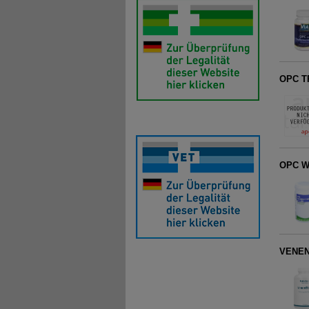
OPC T
OPC W
VENEN