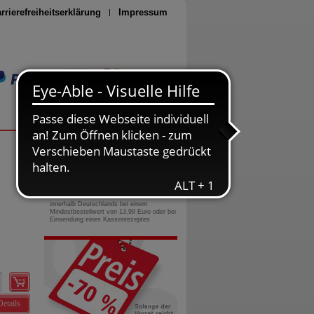
rrierefreiheitserklärung
Impressum
Seite drucken
0800-10 11 422
gebührenfreie Rufnummer
Versandkostenfrei
innerhalb Deutschlands bei einem
Mindestbestellwert von 13,99 Euro oder bei
Einsendung eines Kassenrezeptes
Details