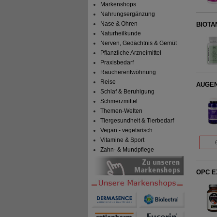
Markenshops
Nahrungsergänzung
Nase & Ohren
BIOTAN
Naturheilkunde
Nerven, Gedächtnis & Gemüt
Pflanzliche Arzneimittel
Praxisbedarf
Raucherentwöhnung
Reise
AUGEN
Schlaf & Beruhigung
Schmerzmittel
Themen-Welten
Tiergesundheit & Tierbedarf
Vegan - vegetarisch
Vitamine & Sport
Zahn- & Mundpflege
OPC E