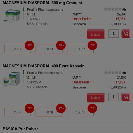
MAGNESIUM DIASPORAL 300 mg Granulat
Protina Pharmazeutische
0
GmbH
AVP
***
22,35 €
Unser Preis
*
15,05 €
10712463
50
St
Granulat
Sie sparen
7,30 €
(
33%
)
Details
32%
33%
25%
20 St
50 St
100 St
MAGNESIUM DIASPORAL 400 Extra Kapseln
Protina Pharmazeutische
0
GmbH
UVP
**
24,15 €
Unser Preis
*
17,19 €
10192584
50
St
Kapseln
Sie sparen
6,96 €
(
29%
)
Details
27%
29%
26%
20 St
50 St
100 St
BASICA Pur Pulver