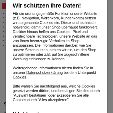
Wir schützen Ihre Daten!
Beratung und Service
Für die ordnungsgemäße Funktion unserer Website
Allgemeine Information
(z.B. Navigation, Warenkorb, Kundenkonto) setzen
Produktberatung
wir so genannte Cookies ein. Diese sind technisch
Meldung Arzneimittelrisiken
notwendig, damit unser Shop überhaupt funktioniert.
Zuzahlungsfreie Arzneien
Darüber hinaus helfen uns Cookies, Pixel und
Angebote & Downloads
vergleichbare Technologien, unsere Website an das
Newsletter
von Ihnen bevorzugte Verhalten im Shop
Neukundenprämie
anzupassen. Die Informationen darüber, wie Sie
Stellenangebote
unsere Seiten nutzen, setzen wir ein, um den Shop
zu optimieren oder z.B. auf Sie zugeschnittene
Werbung einblenden zu können.
Weitergehende Informationen hierzu finden Sie in
unserer
Datenschutzerklärung
bei dem Unterpunkt
Cookies
.
Bitte wählen Sie nachfolgend aus, welche Cookies
gesetzt werden dürfen, und bestätigen Sie dies durch
"Auswahl bestätigen" oder akzeptieren Sie alle
Cookies durch "Alles akzeptieren":
Suche verfeinern