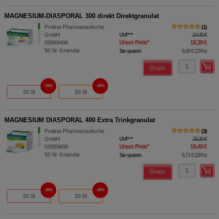
MAGNESIUM-DIASPORAL 300 direkt Direktgranulat
Protina Pharmazeutische
1
GmbH
UVP
**
24,45 €
Unser Preis
*
18,39 €
05969496
50
St
Granulat
Sie sparen
6,06 €
(
25%
)
Details
20%
25%
20 St
50 St
MAGNESIUM DIASPORAL 400 Extra Trinkgranulat
Protina Pharmazeutische
3
GmbH
UVP
**
26,20 €
Unser Preis
*
19,49 €
03355608
50
St
Granulat
Sie sparen
6,71 €
(
26%
)
Details
20%
26%
20 St
50 St