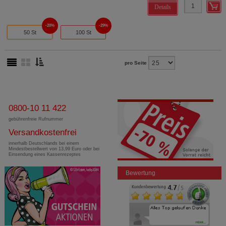
Details
20%
29%
50 St
100 St
pro Seite
0800-10 11 422
gebührenfreie Rufnummer
Versandkostenfrei
innerhalb Deutschlands bei einem
Mindestbestellwert von 13,99 Euro oder bei
Einsendung eines Kassenrezeptes
Bewertung