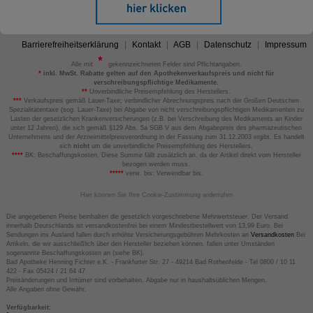
Barrierefreiheitserklärung
Kontakt
AGB
Datenschutz
Impressum
Alle mit
gekennzeichneten Felder sind Pflichtangaben.
*
inkl. MwSt. Rabatte gelten auf den Apothekenverkaufspreis und nicht für
verschreibungspflichtige Medikamente.
**
Unverbindliche Preisempfehlung des Herstellers.
***
Verkaufspreis gemäß Lauer-Taxe; verbindlicher Abrechnungspreis nach der Großen Deutschen
Spezialitätentaxe (sog. Lauer-Taxe) bei Abgabe von nicht verschreibungspflichtigen Medikamenten zu
Lasten der gesetzlichen Krankenversicherungen (z.B. bei Verschreibung des Medikaments an Kinder
unter 12 Jahren), die sich gemäß §129 Abs. 5a SGB V aus dem Abgabepreis des pharmazeutischen
Unternehmens und der Arzneimittelpreisverordnung in der Fassung zum 31.12.2003 ergibt. Es handelt
sich
nicht
um die unverbindliche Preisempfehlung des Herstellers.
****
BK: Beschaffungskosten. Diese Summe fällt zusätzlich an, da der Artikel direkt vom Hersteller
bezogen werden muss.
*****
verw. bis: Verwendbar bis.
Hier können Sie Ihre Cookie-Zustimmung widerrufen
Die angegebenen Preise beinhalten die gesetzlich vorgeschriebene Mehrwertsteuer. Der Versand
innerhalb Deutschlands ist versandkostenfrei bei einem Mindestbestellwert von 13,99 Euro. Bei
Sendungen ins Ausland fallen durch erhöhte Versicherungsgebühren Mehrkosten an
Versandkosten
Bei
Artikeln, die wir ausschließlich über den Hersteller beziehen können, fallen unter Umständen
sogenannte Beschaffungskosten an (siehe BK).
Bad Apotheke Henning Fichter e.K. - Frankfurter Str. 27 - 49214 Bad Rothenfelde - Tel 0800 / 10 11
422 - Fax 05424 / 21 64 47
Preisänderungen und Irrtümer sind vorbehalten. Abgabe nur in haushaltsüblichen Mengen.
Alle Angaben ohne Gewähr.
Verfügbarkeit: