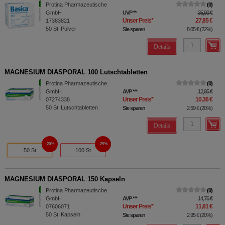
Protina Pharmazeutische
0
GmbH
UVP
**
35,90 €
Unser Preis
*
27,85 €
17383821
50
St
Pulver
Sie sparen
8,05 €
(
22%
)
Details
MAGNESIUM DIASPORAL 100 Lutschtabletten
Protina Pharmazeutische
0
GmbH
AVP
***
12,95 €
Unser Preis
*
10,36 €
07274338
50
St
Lutschtabletten
Sie sparen
2,59 €
(
20%
)
Details
20%
29%
50 St
100 St
MAGNESIUM DIASPORAL 150 Kapseln
Protina Pharmazeutische
0
GmbH
AVP
***
14,76 €
Unser Preis
*
11,81 €
07606071
50
St
Kapseln
Sie sparen
2,95 €
(
20%
)