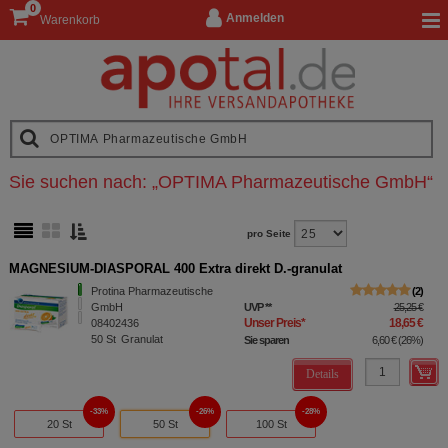
0
Anmelden
Warenkorb
Sie suchen nach:
„
OPTIMA Pharmazeutische GmbH
“
pro Seite
MAGNESIUM-DIASPORAL 400 Extra direkt D.-granulat
Protina Pharmazeutische
2
GmbH
UVP
**
25,25 €
Unser Preis
*
18,65 €
08402436
50
St
Granulat
Sie sparen
6,60 €
(
26%
)
Details
33%
26%
28%
20 St
50 St
100 St