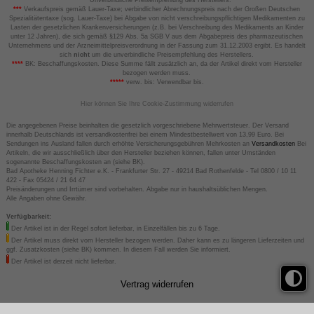
**
Unverbindliche Preisempfehlung des Herstellers.
***
Verkaufspreis gemäß Lauer-Taxe; verbindlicher Abrechnungspreis nach der Großen Deutschen
Spezialitätentaxe (sog. Lauer-Taxe) bei Abgabe von nicht verschreibungspflichtigen Medikamenten zu
Lasten der gesetzlichen Krankenversicherungen (z.B. bei Verschreibung des Medikaments an Kinder
unter 12 Jahren), die sich gemäß §129 Abs. 5a SGB V aus dem Abgabepreis des pharmazeutischen
Unternehmens und der Arzneimittelpreisverordnung in der Fassung zum 31.12.2003 ergibt. Es handelt
sich
nicht
um die unverbindliche Preisempfehlung des Herstellers.
****
BK: Beschaffungskosten. Diese Summe fällt zusätzlich an, da der Artikel direkt vom Hersteller
bezogen werden muss.
*****
verw. bis: Verwendbar bis.
Hier können Sie Ihre Cookie-Zustimmung widerrufen
Die angegebenen Preise beinhalten die gesetzlich vorgeschriebene Mehrwertsteuer. Der Versand
innerhalb Deutschlands ist versandkostenfrei bei einem Mindestbestellwert von 13,99 Euro. Bei
Sendungen ins Ausland fallen durch erhöhte Versicherungsgebühren Mehrkosten an
Versandkosten
Bei
Artikeln, die wir ausschließlich über den Hersteller beziehen können, fallen unter Umständen
sogenannte Beschaffungskosten an (siehe BK).
Bad Apotheke Henning Fichter e.K. - Frankfurter Str. 27 - 49214 Bad Rothenfelde - Tel 0800 / 10 11
422 - Fax 05424 / 21 64 47
Preisänderungen und Irrtümer sind vorbehalten. Abgabe nur in haushaltsüblichen Mengen.
Alle Angaben ohne Gewähr.
Verfügbarkeit:
Der Artikel ist in der Regel sofort lieferbar, in Einzelfällen bis zu 6 Tage.
Der Artikel muss direkt vom Hersteller bezogen werden. Daher kann es zu längeren Lieferzeiten und
ggf. Zusatzkosten (siehe BK) kommen. In diesem Fall werden Sie informiert.
Der Artikel ist derzeit nicht lieferbar.
Vertrag widerrufen