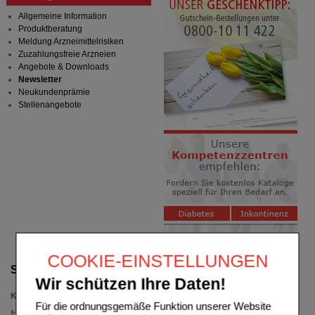
Allgemeine Information
Produktberatung
Meldung Arzneimittelrisiken
Zuzahlungsfreie Arzneien
Angebote & Downloads
Newsletter
Neukundenprämie
Stellenangebote
COOKIE-EINSTELLUNGEN
Suche verfeinern
Wir schützen Ihre Daten!
Kategorien
Für die ordnungsgemäße Funktion unserer Website
Avene Gutschein (2)