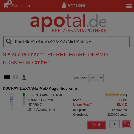
0
Anmelden
Warenkorb
Sie suchen nach:
„
PIERRE FABRE DERMO
KOSMETIK GmbH
“
pro Seite
DUCRAY DEXYANE MeD Augenlidcreme
PIERRE FABRE DERMO
1
KOSMETIK GmbH
UVP
**
22,50 €
Unser Preis
*
18,00 €
15205647
15
ml
Augencreme
Sie sparen
4,50 €
(
20%
)
Grundpreis
1200,00 €
pro 1 l
Details