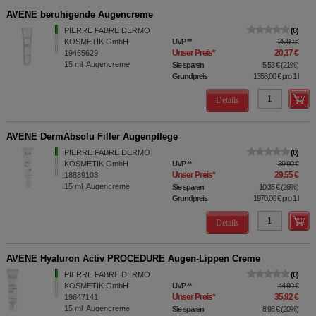
AVENE beruhigende Augencreme
PIERRE FABRE DERMO
0
KOSMETIK GmbH
UVP
**
25,90 €
Unser Preis
*
20,37 €
19465629
15
ml
Augencreme
Sie sparen
5,53 €
(
21%
)
Grundpreis
1358,00 €
pro 1 l
Details
AVENE DermAbsolu Filler Augenpflege
PIERRE FABRE DERMO
0
KOSMETIK GmbH
UVP
**
39,90 €
Unser Preis
*
29,55 €
18889103
15
ml
Augencreme
Sie sparen
10,35 €
(
26%
)
Grundpreis
1970,00 €
pro 1 l
Details
AVENE Hyaluron Activ PROCEDURE Augen-Lippen Creme
PIERRE FABRE DERMO
0
KOSMETIK GmbH
UVP
**
44,90 €
Unser Preis
*
35,92 €
19647141
15
ml
Augencreme
Sie sparen
8,98 €
(
20%
)