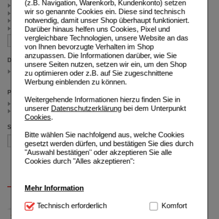
(z.B. Navigation, Warenkorb, Kundenkonto) setzen
Lippenpflege (1)
wir so genannte Cookies ein. Diese sind technisch
Ekzeme/Neurodermitis (1)
notwendig, damit unser Shop überhaupt funktioniert.
ducray15 (1)
Besonders reife Haut (1)
Darüber hinaus helfen uns Cookies, Pixel und
vergleichbare Technologien, unsere Website an das
von Ihnen bevorzugte Verhalten im Shop
anzupassen. Die Informationen darüber, wie Sie
Darreichungsform
unsere Seiten nutzen, setzen wir ein, um den Shop
Augencreme
zu optimieren oder z.B. auf Sie zugeschnittene
(auswahl entfernen)
Werbung einblenden zu können.
Preis
Weitergehende Informationen hierzu finden Sie in
< 35.00 (3)
unserer
Datenschutzerklärung
bei dem Unterpunkt
>= 35.00 (1)
Cookies
.
Sortieren nach
Bitte wählen Sie nachfolgend aus, welche Cookies
gesetzt werden dürfen, und bestätigen Sie dies durch
"Auswahl bestätigen" oder akzeptieren Sie alle
Cookies durch "Alles akzeptieren":
Mehr Information
Technisch Notwendig:
Technisch erforderlich
Hierbei handelt es sich um
Komfort
Cookies, die für die Grundfunktionen unserer