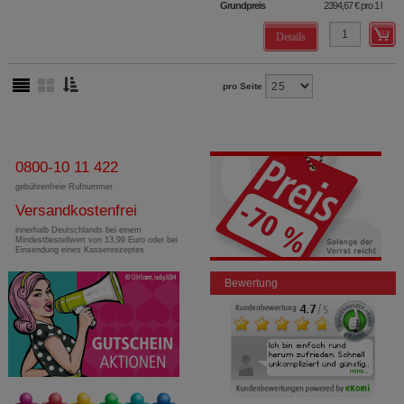
Grundpreis
2394,67 €
pro 1 l
Details
pro Seite
0800-10 11 422
gebührenfreie Rufnummer
Versandkostenfrei
innerhalb Deutschlands bei einem
Mindestbestellwert von 13,99 Euro oder bei
Einsendung eines Kassenrezeptes
Bewertung