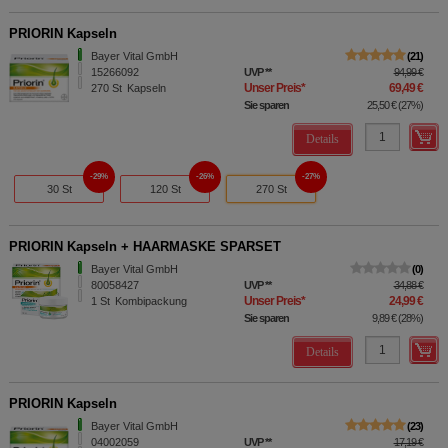
PRIORIN Kapseln
Bayer Vital GmbH
21
15266092
UVP
**
94,99 €
Unser Preis
*
69,49 €
270
St
Kapseln
Sie sparen
25,50 €
(
27%
)
Details
29%
26%
27%
30 St
120 St
270 St
PRIORIN Kapseln + HAARMASKE SPARSET
Bayer Vital GmbH
0
80058427
UVP
**
34,88 €
Unser Preis
*
24,99 €
1
St
Kombipackung
Sie sparen
9,89 €
(
28%
)
Details
PRIORIN Kapseln
Bayer Vital GmbH
23
04002059
UVP
**
17,19 €