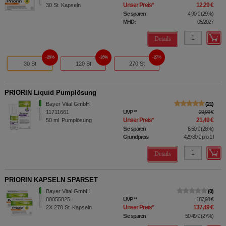
Unser Preis
*
12,29 €
30
St
Kapseln
Sie sparen
4,90 €
(
29%
)
MHD:
05/2027
Details
29%
26%
27%
30 St
120 St
270 St
PRIORIN Liquid Pumplösung
Bayer Vital GmbH
21
11711661
UVP
**
29,99 €
Unser Preis
*
21,49 €
50
ml
Pumplösung
Sie sparen
8,50 €
(
28%
)
Grundpreis
429,80 €
pro 1 l
Details
PRIORIN KAPSELN SPARSET
Bayer Vital GmbH
0
80055825
UVP
**
187,98 €
Unser Preis
*
137,49 €
2X 270
St
Kapseln
Sie sparen
50,49 €
(
27%
)