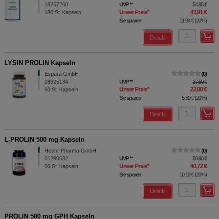
18257260
UVP
**
54,95 €
Unser Preis
*
43,91 €
180
St
Kapseln
Sie sparen
11,04 €
(
20%
)
Details
LYSIN PROLIN Kapseln
Espara GmbH
0
08925134
UVP
**
27,50 €
Unser Preis
*
22,00 €
60
St
Kapseln
Sie sparen
5,50 €
(
20%
)
Details
L-PROLIN 500 mg Kapseln
Hecht-Pharma GmbH
0
01290632
UVP
**
50,90 €
Unser Preis
*
40,72 €
60
St
Kapseln
Sie sparen
10,18 €
(
20%
)
Details
PROLIN 500 mg GPH Kapseln