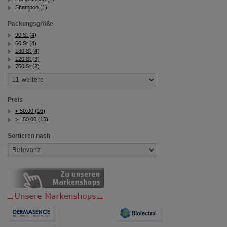
Shampoo (1)
Packungsgröße
90 St (4)
60 St (4)
180 St (4)
120 St (3)
750 St (2)
Preis
< 50.00 (16)
>= 50.00 (15)
Sortieren nach