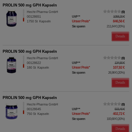
PROLIN 500 mg GPH Kapseln
Hecht-Pharma GmbH
0
00128651
UVP
**
1058,20 €
Unser Preis
*
846,56 €
1750
St
Kapseln
Sie sparen
211,64 €
(
20%
)
Details
PROLIN 500 mg GPH Kapseln
Hecht-Pharma GmbH
0
00128622
UVP
**
134,90 €
Unser Preis
*
107,92 €
180
St
Kapseln
Sie sparen
26,98 €
(
20%
)
Details
PROLIN 500 mg GPH Kapseln
Hecht-Pharma GmbH
0
00128645
UVP
**
503,40 €
Unser Preis
*
402,72 €
750
St
Kapseln
Sie sparen
100,68 €
(
20%
)
Details