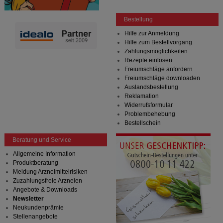
Bestellung
Hilfe zur Anmeldung
Hilfe zum Bestellvorgang
Zahlungsmöglichkeiten
Rezepte einlösen
Freiumschläge anfordern
Freiumschläge downloaden
Auslandsbestellung
Reklamation
Widerrufsformular
Problembehebung
Bestellschein
Beratung und Service
Allgemeine Information
Produktberatung
Meldung Arzneimittelrisiken
Zuzahlungsfreie Arzneien
Angebote & Downloads
Newsletter
Neukundenprämie
Stellenangebote