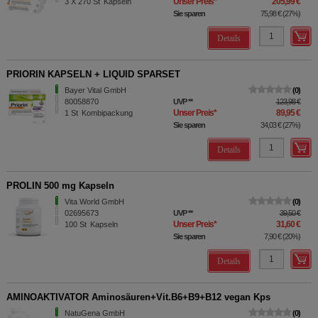
Unser Preis
*
205,99 €
3 X 270
St
Kapseln
Sie sparen
75,98 €
(
27%
)
Details
PRIORIN KAPSELN + LIQUID SPARSET
Bayer Vital GmbH
0
80058870
UVP
**
123,98 €
Unser Preis
*
89,95 €
1
St
Kombipackung
Sie sparen
34,03 €
(
27%
)
Details
PROLIN 500 mg Kapseln
Vita World GmbH
0
02695673
UVP
**
39,50 €
Unser Preis
*
31,60 €
100
St
Kapseln
Sie sparen
7,90 €
(
20%
)
Details
AMINOAKTIVATOR Aminosäuren+Vit.B6+B9+B12 vegan Kps
NatuGena GmbH
0