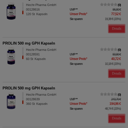
Hecht-Pharma GmbH
0
00128616
UVP
**
96,90 €
Unser Preis
*
77,52 €
120
St
Kapseln
Sie sparen
19,38 €
(
20%
)
Details
PROLIN 500 mg GPH Kapseln
Hecht-Pharma GmbH
0
00128591
UVP
**
50,90 €
Unser Preis
*
40,72 €
60
St
Kapseln
Sie sparen
10,18 €
(
20%
)
Details
PROLIN 500 mg GPH Kapseln
Hecht-Pharma GmbH
0
00128639
UVP
**
243,70 €
Unser Preis
*
194,96 €
360
St
Kapseln
Sie sparen
48,74 €
(
20%
)
Details