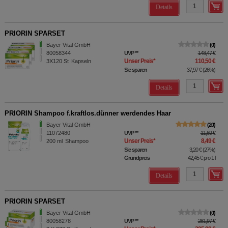
Details
PRIORIN SPARSET
Bayer Vital GmbH
0
80058344
UVP
**
148,47 €
Unser Preis
*
110,50 €
3X120
St
Kapseln
Sie sparen
37,97 €
(
26%
)
Details
PRIORIN Shampoo f.kraftlos.dünner werdendes Haar
Bayer Vital GmbH
20
11072480
UVP
**
11,69 €
Unser Preis
*
8,49 €
200
ml
Shampoo
Sie sparen
3,20 €
(
27%
)
Grundpreis
42,45 €
pro 1 l
Details
PRIORIN SPARSET
Bayer Vital GmbH
0
80058278
UVP
**
281,97 €