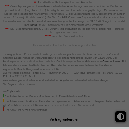
**
Unverbindliche Preisempfehlung des Herstellers.
***
Verkaufspreis gemäß Lauer-Taxe; verbindlicher Abrechnungspreis nach der Großen Deutschen
Spezialitätentaxe (sog. Lauer-Taxe) bei Abgabe von nicht verschreibungspflichtigen Medikamenten zu
Lasten der gesetzlichen Krankenversicherungen (z.B. bei Verschreibung des Medikaments an Kinder
unter 12 Jahren), die sich gemäß §129 Abs. 5a SGB V aus dem Abgabepreis des pharmazeutischen
Unternehmens und der Arzneimittelpreisverordnung in der Fassung zum 31.12.2003 ergibt. Es handelt
sich
nicht
um die unverbindliche Preisempfehlung des Herstellers.
****
BK: Beschaffungskosten. Diese Summe fällt zusätzlich an, da der Artikel direkt vom Hersteller
bezogen werden muss.
*****
verw. bis: Verwendbar bis.
Hier können Sie Ihre Cookie-Zustimmung widerrufen
Die angegebenen Preise beinhalten die gesetzlich vorgeschriebene Mehrwertsteuer. Der Versand
innerhalb Deutschlands ist versandkostenfrei bei einem Mindestbestellwert von 13,99 Euro. Bei
Sendungen ins Ausland fallen durch erhöhte Versicherungsgebühren Mehrkosten an
Versandkosten
Bei
Artikeln, die wir ausschließlich über den Hersteller beziehen können, fallen unter Umständen
sogenannte Beschaffungskosten an (siehe BK).
Bad Apotheke Henning Fichter e.K. - Frankfurter Str. 27 - 49214 Bad Rothenfelde - Tel 0800 / 10 11
422 - Fax 05424 / 21 64 47
Preisänderungen und Irrtümer sind vorbehalten. Abgabe nur in haushaltsüblichen Mengen.
Alle Angaben ohne Gewähr.
Verfügbarkeit:
Der Artikel ist in der Regel sofort lieferbar, in Einzelfällen bis zu 6 Tage.
Der Artikel muss direkt vom Hersteller bezogen werden. Daher kann es zu längeren Lieferzeiten und
ggf. Zusatzkosten (siehe BK) kommen. In diesem Fall werden Sie informiert.
Der Artikel ist derzeit nicht lieferbar.
Vertrag widerrufen