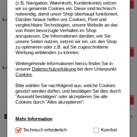
(z.B. Navigation, Warenkorb, Kundenkonto) setzen
Details
wir so genannte Cookies ein. Diese sind technisch
notwendig, damit unser Shop überhaupt funktioniert.
Darüber hinaus helfen uns Cookies, Pixel und
L-PROLIN 500 mg GPH Kapseln
vergleichbare Technologien, unsere Website an das
Hecht-Pharma GmbH
0
von Ihnen bevorzugte Verhalten im Shop
09627410
UVP
**
243,70 €
anzupassen. Die Informationen darüber, wie Sie
Unser Preis
*
194,96 €
360
St
Kapseln
unsere Seiten nutzen, setzen wir ein, um den Shop
Sie sparen
48,74 €
(
20%
)
zu optimieren oder z.B. auf Sie zugeschnittene
Details
Werbung einblenden zu können.
Weitergehende Informationen hierzu finden Sie in
L-PROLIN 500 mg GPH Kapseln
unserer
Datenschutzerklärung
bei dem Unterpunkt
Cookies
.
Hecht-Pharma GmbH
0
09627396
UVP
**
96,90 €
Unser Preis
*
77,52 €
120
St
Kapseln
Bitte wählen Sie nachfolgend aus, welche Cookies
Sie sparen
19,38 €
(
20%
)
gesetzt werden dürfen, und bestätigen Sie dies durch
"Auswahl bestätigen" oder akzeptieren Sie alle
Details
Cookies durch "Alles akzeptieren":
1
2
pro Seite
Mehr Information
Technisch Notwendig:
Technisch erforderlich
Hierbei handelt es sich um
Komfort
Cookies, die für die Grundfunktionen unserer