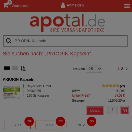
0
Anmelden
Warenkorb
Sie suchen nach:
„
PRIORIN Kapseln
“
1
2
pro Seite
PRIORIN Kapseln
Bayer Vital GmbH
22
04002065
UVP
**
49,99 €
Unser Preis
*
37,09 €
120
St
Kapseln
Sie sparen
12,90 €
(
26%
)
Details
29%
26%
27%
30 St
120 St
270 St