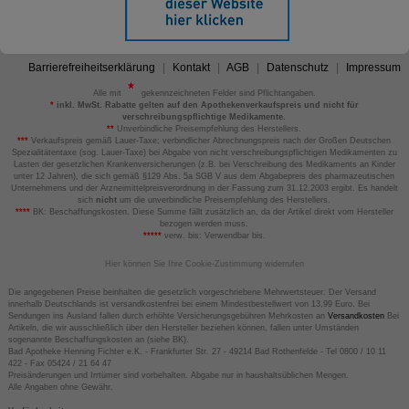
Barrierefreiheitserklärung
Kontakt
AGB
Datenschutz
Impressum
Alle mit
gekennzeichneten Felder sind Pflichtangaben.
*
inkl. MwSt. Rabatte gelten auf den Apothekenverkaufspreis und nicht für
verschreibungspflichtige Medikamente.
**
Unverbindliche Preisempfehlung des Herstellers.
***
Verkaufspreis gemäß Lauer-Taxe; verbindlicher Abrechnungspreis nach der Großen Deutschen
Spezialitätentaxe (sog. Lauer-Taxe) bei Abgabe von nicht verschreibungspflichtigen Medikamenten zu
Lasten der gesetzlichen Krankenversicherungen (z.B. bei Verschreibung des Medikaments an Kinder
unter 12 Jahren), die sich gemäß §129 Abs. 5a SGB V aus dem Abgabepreis des pharmazeutischen
Unternehmens und der Arzneimittelpreisverordnung in der Fassung zum 31.12.2003 ergibt. Es handelt
sich
nicht
um die unverbindliche Preisempfehlung des Herstellers.
****
BK: Beschaffungskosten. Diese Summe fällt zusätzlich an, da der Artikel direkt vom Hersteller
bezogen werden muss.
*****
verw. bis: Verwendbar bis.
Hier können Sie Ihre Cookie-Zustimmung widerrufen
Die angegebenen Preise beinhalten die gesetzlich vorgeschriebene Mehrwertsteuer. Der Versand
innerhalb Deutschlands ist versandkostenfrei bei einem Mindestbestellwert von 13,99 Euro. Bei
Sendungen ins Ausland fallen durch erhöhte Versicherungsgebühren Mehrkosten an
Versandkosten
Bei
Artikeln, die wir ausschließlich über den Hersteller beziehen können, fallen unter Umständen
sogenannte Beschaffungskosten an (siehe BK).
Bad Apotheke Henning Fichter e.K. - Frankfurter Str. 27 - 49214 Bad Rothenfelde - Tel 0800 / 10 11
422 - Fax 05424 / 21 64 47
Preisänderungen und Irrtümer sind vorbehalten. Abgabe nur in haushaltsüblichen Mengen.
Alle Angaben ohne Gewähr.