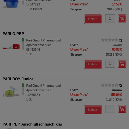
Unser Preis
*
14,57 €
14047293
1
St
Beutel
Sie sparen
3,64 €
(
20%
)
Details
PARI O-PEP
Pari GmbH Pharma -und
0
Apothekenservice
UVP
**
76,04 €
Unser Preis
*
60,83 €
08453646
1
St
Sie sparen
15,21 €
(
20%
)
Details
PARI BOY Junior
Pari GmbH Pharma -und
0
Apothekenservice
UVP
**
248,83 €
Unser Preis
*
156,99 €
13868384
1
St
Sie sparen
91,84 €
(
37%
)
Details
PARI PEP Anschlußschlauch klar