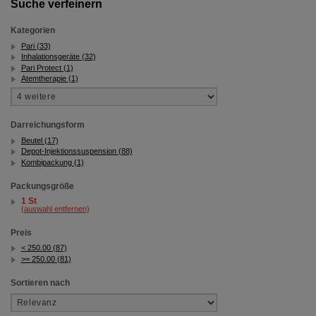
Suche verfeinern
Kategorien
Pari (33)
Inhalationsgeräte (32)
Pari Protect (1)
Atemtherapie (1)
Darreichungsform
Beutel (17)
Depot-Injektionssuspension (88)
Kombipackung (1)
Packungsgröße
1 St
(auswahl entfernen)
Preis
< 250.00 (87)
>= 250.00 (81)
Sortieren nach