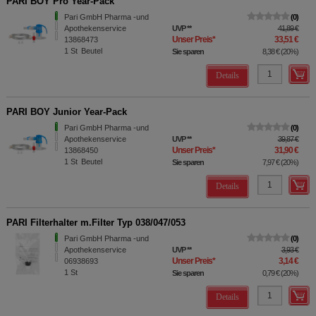
PARI BOY Pro Year-Pack
Pari GmbH Pharma -und
0
Apothekenservice
UVP
**
41,89 €
Unser Preis
*
33,51 €
13868473
1
St
Beutel
Sie sparen
8,38 €
(
20%
)
Details
PARI BOY Junior Year-Pack
Pari GmbH Pharma -und
0
Apothekenservice
UVP
**
39,87 €
Unser Preis
*
31,90 €
13868450
1
St
Beutel
Sie sparen
7,97 €
(
20%
)
Details
PARI Filterhalter m.Filter Typ 038/047/053
Pari GmbH Pharma -und
0
Apothekenservice
UVP
**
3,93 €
Unser Preis
*
3,14 €
06938693
1
St
Sie sparen
0,79 €
(
20%
)
Details