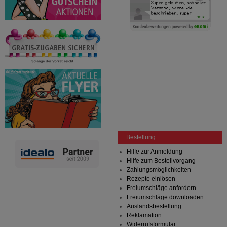
anzupassen. Komfort-Cookies ermöglichen es uns
auch auf Ihre Bedürfnisse zugeschrittene Inhalte
anzuzeigen und unser Partnerprogramm zu
betreiben.
Statistik & Tracking:
Hierüber lassen sich
Informationen über die Art und Weise der Nutzung
unserer Website sammeln, mit deren Hilfe wir unsere
Website weiter für Sie optimieren können, den Inhalt
auf unserer Website aber auch die Werbung auf
Drittseiten möglichst relevant für Sie zu gestalten.
Bitte beachten Sie, dass Daten hierfür teilweise an
Dritte wie z.B. Google oder soziale Medien
übertragen werden.
Bestellung
Hilfe zur Anmeldung
Hilfe zum Bestellvorgang
Zahlungsmöglichkeiten
Rezepte einlösen
Freiumschläge anfordern
Freiumschläge downloaden
Auslandsbestellung
Reklamation
Widerrufsformular