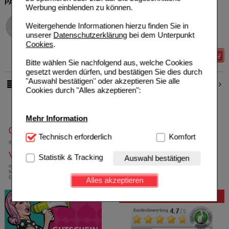
PARI Smartmask Baby
Werbung einblenden zu können.
Pari GmbH Pharma -und
0
Apothekenservice
UVP
**
32,25 €
Weitergehende Informationen hierzu finden Sie in
Unser Preis
*
25,80 €
11180979
unserer
Datenschutzerklärung
bei dem Unterpunkt
1
St
Beutel
Sie sparen
6,45 €
(
20%
)
Cookies
.
Details
Bitte wählen Sie nachfolgend aus, welche Cookies
gesetzt werden dürfen, und bestätigen Sie dies durch
"Auswahl bestätigen" oder akzeptieren Sie alle
1
2
pro Seite
Cookies durch "Alles akzeptieren":
Mehr Information
0800-10 11 422
Technisch Notwendig:
Technisch erforderlich
Hierbei handelt es sich um
Komfort
gebührenfreie Rufnummer
Cookies, die für die Grundfunktionen unserer
Versandkostenfrei
Website notwendig sind (z.B. Navigation, Warenkorb,
Statistik & Tracking
Auswahl bestätigen
Kundenkonto), weshalb auf diese nicht verzichtet
innerhalb Deutschlands bei einem
werden kann.
Mindestbestellwert von 13,99 Euro oder bei
Einsendung eines Kassenrezeptes
Alles akzeptieren
Komfort:
Diese Cookies werden genutzt um das
Bewertung
Einkaufserlebnis noch ansprechender zu gestalten,
beispielsweise für die Wiedererkennung des
Besuchers oder unsere Seite an bevorzugte
Verhaltensweisen (z.B. Spracheinstellung)