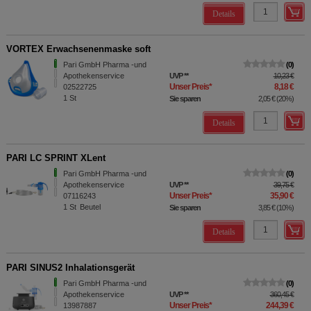
Details
VORTEX Erwachsenenmaske soft
Pari GmbH Pharma -und
0
Apothekenservice
UVP
**
10,23 €
Unser Preis
*
8,18 €
02522725
1
St
Sie sparen
2,05 €
(
20%
)
Details
PARI LC SPRINT XLent
Pari GmbH Pharma -und
0
Apothekenservice
UVP
**
39,75 €
Unser Preis
*
35,90 €
07116243
1
St
Beutel
Sie sparen
3,85 €
(
10%
)
Details
PARI SINUS2 Inhalationsgerät
Pari GmbH Pharma -und
0
Apothekenservice
UVP
**
360,45 €
Unser Preis
*
244,39 €
13987887