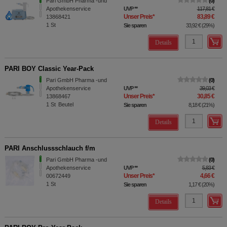
Pari GmbH Pharma -und
0
Apothekenservice
UVP
**
117,81 €
Unser Preis
*
83,89 €
13868421
1
St
Sie sparen
33,92 €
(
29%
)
Details
PARI BOY Classic Year-Pack
Pari GmbH Pharma -und
0
Apothekenservice
UVP
**
39,03 €
Unser Preis
*
30,85 €
13868467
1
St
Beutel
Sie sparen
8,18 €
(
21%
)
Details
PARI Anschlussschlauch f/m
Pari GmbH Pharma -und
0
Apothekenservice
UVP
**
5,83 €
Unser Preis
*
4,66 €
00672449
1
St
Sie sparen
1,17 €
(
20%
)
Details