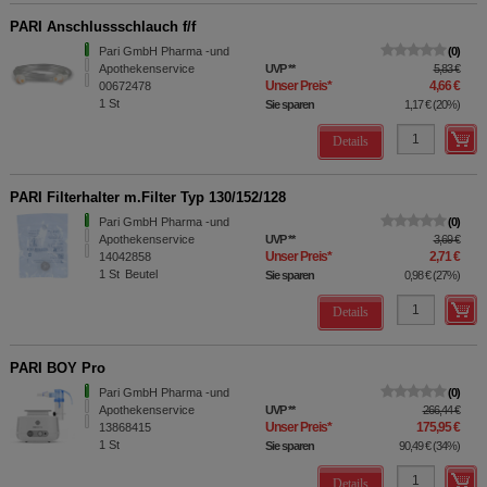
PARI Anschlussschlauch f/f
Pari GmbH Pharma -und
0
Apothekenservice
UVP
**
5,83 €
Unser Preis
*
4,66 €
00672478
1
St
Sie sparen
1,17 €
(
20%
)
Details
PARI Filterhalter m.Filter Typ 130/152/128
Pari GmbH Pharma -und
0
Apothekenservice
UVP
**
3,69 €
Unser Preis
*
2,71 €
14042858
1
St
Beutel
Sie sparen
0,98 €
(
27%
)
Details
PARI BOY Pro
Pari GmbH Pharma -und
0
Apothekenservice
UVP
**
266,44 €
Unser Preis
*
175,95 €
13868415
1
St
Sie sparen
90,49 €
(
34%
)
Details