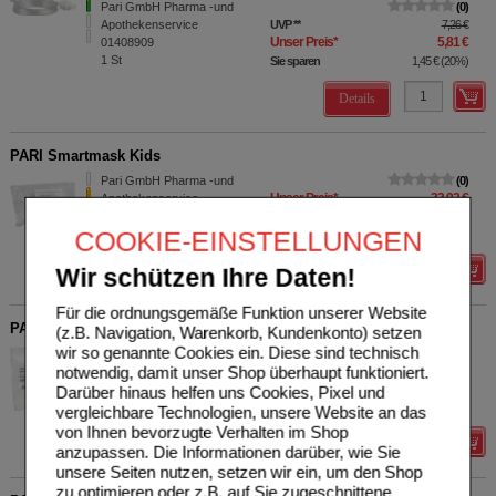
Pari GmbH Pharma -und
0
Apothekenservice
UVP
**
7,26 €
Unser Preis
*
5,81 €
01408909
1
St
Sie sparen
1,45 €
(
20%
)
Details
PARI Smartmask Kids
Pari GmbH Pharma -und
0
Unser Preis
*
33,92 €
Apothekenservice
04817028
COOKIE-EINSTELLUNGEN
1
St
Wir schützen Ihre Daten!
Details
Für die ordnungsgemäße Funktion unserer Website
PARI Einatemventil
(z.B. Navigation, Warenkorb, Kundenkonto) setzen
wir so genannte Cookies ein. Diese sind technisch
Pari GmbH Pharma -und
0
notwendig, damit unser Shop überhaupt funktioniert.
Unser Preis
*
7,14 €
Apothekenservice
04961630
Darüber hinaus helfen uns Cookies, Pixel und
1
St
vergleichbare Technologien, unsere Website an das
von Ihnen bevorzugte Verhalten im Shop
Details
anzupassen. Die Informationen darüber, wie Sie
unsere Seiten nutzen, setzen wir ein, um den Shop
zu optimieren oder z.B. auf Sie zugeschnittene