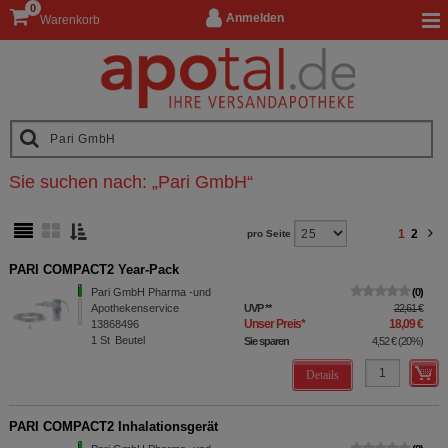
0
Anmelden
Warenkorb
Sie suchen nach:
„
Pari GmbH
“
1
2
pro Seite
PARI COMPACT2 Year-Pack
Pari GmbH Pharma -und
0
Apothekenservice
UVP
**
22,61 €
Unser Preis
*
18,09 €
13868496
1
St
Beutel
Sie sparen
4,52 €
(
20%
)
Details
PARI COMPACT2 Inhalationsgerät