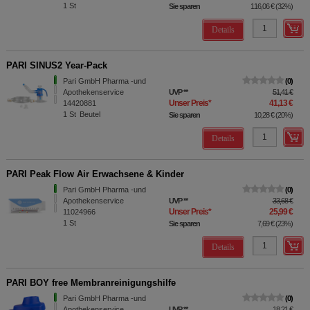
1
St
Sie sparen
116,06 €
(
32%
)
Details
PARI SINUS2 Year-Pack
Pari GmbH Pharma -und
0
Apothekenservice
UVP
**
51,41 €
Unser Preis
*
41,13 €
14420881
1
St
Beutel
Sie sparen
10,28 €
(
20%
)
Details
PARI Peak Flow Air Erwachsene & Kinder
Pari GmbH Pharma -und
0
Apothekenservice
UVP
**
33,68 €
Unser Preis
*
25,99 €
11024966
1
St
Sie sparen
7,69 €
(
23%
)
Details
PARI BOY free Membranreinigungshilfe
Pari GmbH Pharma -und
0
Apothekenservice
UVP
**
18,21 €