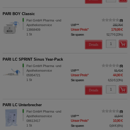
PARI BOY Classic
Pari GmbH Pharma -und
0
Apothekenservice
UVP
**
232,76 €
Unser Preis
*
179,99 €
13868409
1
St
Sie sparen
52,77 €
(
23%
)
Details
PARI LC SPRINT Sinus Year-Pack
Pari GmbH Pharma -und
0
Apothekenservice
UVP
**
51,41 €
Unser Preis
*
44,90 €
05954721
1
St
Sie sparen
6,51 €
(
13%
)
Details
PARI LC Unterbrecher
Pari GmbH Pharma -und
0
Apothekenservice
UVP
**
11,54 €
Unser Preis
*
10,90 €
08613417
1
St
Sie sparen
0,64 €
(
6%
)