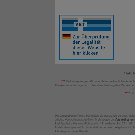
*
inkl. 
***
Verkaufspreis gemäß Lauer-Taxe; verbindlicher Abrech
Krankenversicherungen (z.B. bei Verschreibung des Medikamen
F
****
BK:
Die angegebenen Preise beinhalten die gesetzlich vorgeschrieb
erhöhte Versicherungsgebühren Mehrkosten an
Versandkosten
B
Bad Apotheke Henning Fichter e.K. - Frankfurter Str. 27 - 4921
Preisänderungen und Irrtümer sind vorbehalten. Abgabe nur in 
Alle Angaben ohne Gewähr.