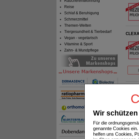
Raucherentwöhnung
Reise
Schlaf & Beruhigung
Schmerzmittel
Themen-Welten
Tiergesundheit & Tierbedarf
CLEXAN
Vegan - vegetarisch
Vitamine & Sport
Zahn- & Mundpflege
ENOXAP
C
Wir schützen 
Für die ordnungsgemäß
genannte Cookies ein. 
helfen uns Cookies, P