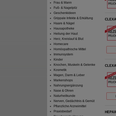
Frau & Mann
Fuß- & Nagelpilz
Geschenkideen
Grippale Infekte & Erkältung
CLEXAN
Haare & Nägel
Hausapotheke
Heilung der Haut
Herz, Kreislauf & Blut
Homecare
Homöopathische Mittel
Immunsystem
Kinder
Knochen, Muskeln & Gelenke
CLEXAN
Kosmetik
Magen, Darm & Leber
Markenshops
Nahrungsergänzung
Nase & Ohren
Naturheilkunde
Nerven, Gedächtnis & Gemüt
Pflanzliche Arzneimittel
Praxisbedarf
HEPAXA