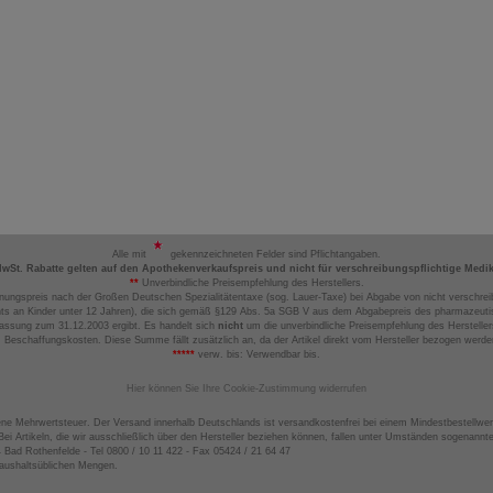
Alle mit
gekennzeichneten Felder sind Pflichtangaben.
MwSt. Rabatte gelten auf den Apothekenverkaufspreis und nicht für verschreibungspflichtige Medi
**
Unverbindliche Preisempfehlung des Herstellers.
nungspreis nach der Großen Deutschen Spezialitätentaxe (sog. Lauer-Taxe) bei Abgabe von nicht verschrei
ts an Kinder unter 12 Jahren), die sich gemäß §129 Abs. 5a SGB V aus dem Abgabepreis des pharmazeutis
assung zum 31.12.2003 ergibt. Es handelt sich
nicht
um die unverbindliche Preisempfehlung des Hersteller
 Beschaffungskosten. Diese Summe fällt zusätzlich an, da der Artikel direkt vom Hersteller bezogen werd
*****
verw. bis: Verwendbar bis.
Hier können Sie Ihre Cookie-Zustimmung widerrufen
ene Mehrwertsteuer. Der Versand innerhalb Deutschlands ist versandkostenfrei bei einem Mindestbestellwer
ei Artikeln, die wir ausschließlich über den Hersteller beziehen können, fallen unter Umständen sogenann
4 Bad Rothenfelde - Tel 0800 / 10 11 422 - Fax 05424 / 21 64 47
haushaltsüblichen Mengen.