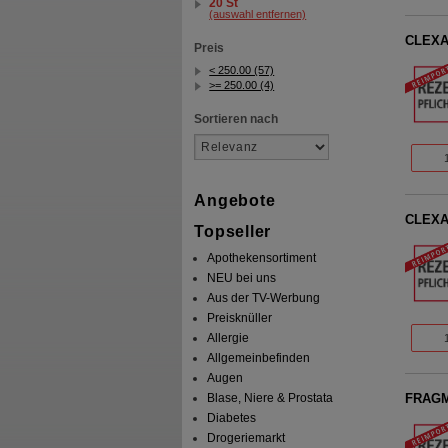
20 St
(auswahl entfernen)
CLEXAN
Preis
< 250.00 (57)
>= 250.00 (4)
Sortieren nach
Angebote
CLEXAN
Topseller
Apothekensortiment
NEU bei uns
Aus der TV-Werbung
Preisknüller
Allergie
Allgemeinbefinden
Augen
Blase, Niere & Prostata
FRAGMI
Diabetes
Drogeriemarkt