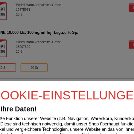
EurimPharm Arzneimittel GmbH
19875971
20
St
E 10.000 I.E. 100mg/ml Inj.-Lsg.i.e.F.-Sp.
EurimPharm Arzneimittel GmbH
13907629
20
St
10 St
20 St
ARIN Becat 8.000 I.E. 80mg/0,8ml Inj.-Lsg.FS
OOKIE-EINSTELLUNG
EurimPharm Arzneimittel GmbH
16833601
20
St
Ihre Daten!
e Funktion unserer Website (z.B. Navigation, Warenkorb, Kundenkon
10 St
20 St
Diese sind technisch notwendig, damit unser Shop überhaupt funktio
ixel und vergleichbare Technologien, unsere Website an das von Ihne