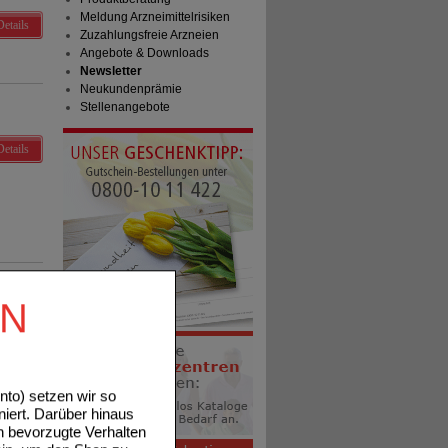
Meldung Arzneimittelrisiken
Details
Zuzahlungsfreie Arzneien
Angebote & Downloads
Newsletter
Neukundenprämie
Stellenangebote
Details
EN
Details
to) setzen wir so
niert. Darüber hinaus
n bevorzugte Verhalten