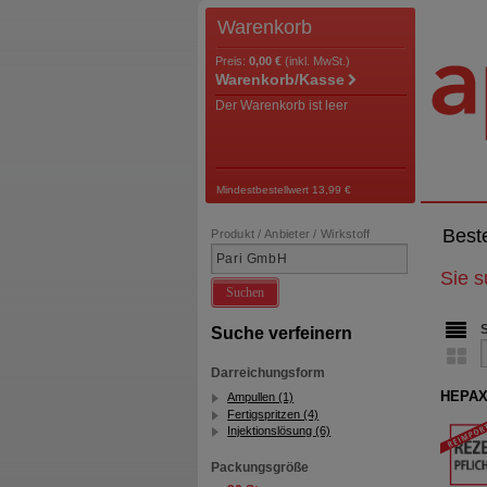
Warenkorb
Preis:
0,00 €
(inkl. MwSt.)
Warenkorb/Kasse
Der Warenkorb ist leer
Mindestbestellwert 13,99 €
Best
Produkt / Anbieter / Wirkstoff
Sie 
Suchen
Suche verfeinern
Darreichungsform
HEPAXA
Ampullen (1)
Fertigspritzen (4)
Injektionslösung (6)
Packungsgröße