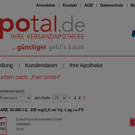
Anmelden
Kontakt
AGB
Datenschutz
Ba
ellung
Kundendaten
Ihre Apotheke
suchen nach:
„
Pari GmbH
“
Sortieren nach:
pro Seite
1
2
3
NE 10.000 I.E. 100 mg/1,0 ml Inj.-Lsg.i.e.FS
EurimPharm Arzneimittel GmbH
19899569
20
St