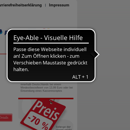
rrierefreiheitserklärung
Impressum
Seite drucken
0800-10 11 422
gebührenfreie Rufnummer
Versandkostenfrei
innerhalb Deutschlands bei einem
Mindestbestellwert von 13,99 Euro oder bei
Einsendung eines Kassenrezeptes
Details