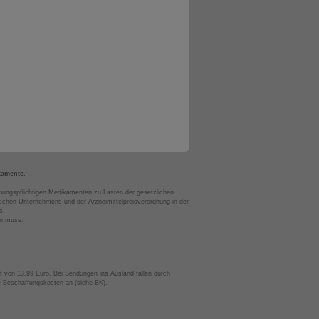
kamente.
bungspflichtigen Medikamenten zu Lasten der gesetzlichen
chen Unternehmens und der Arzneimittelpreisverordnung in der
s.
en muss.
t von 13,99 Euro. Bei Sendungen ins Ausland fallen durch
te Beschaffungskosten an (siehe BK).