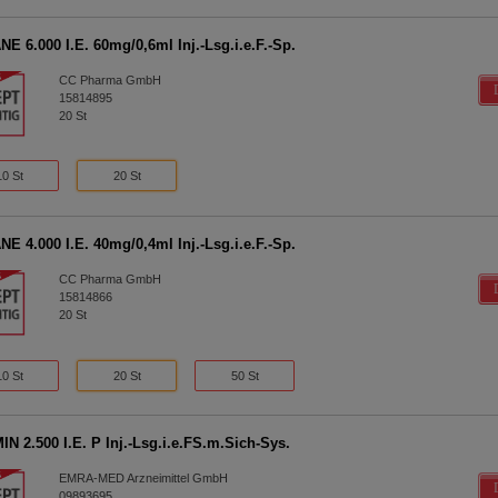
E 6.000 I.E. 60mg/0,6ml Inj.-Lsg.i.e.F.-Sp.
CC Pharma GmbH
15814895
20
St
10 St
20 St
E 4.000 I.E. 40mg/0,4ml Inj.-Lsg.i.e.F.-Sp.
CC Pharma GmbH
15814866
20
St
10 St
20 St
50 St
N 2.500 I.E. P Inj.-Lsg.i.e.FS.m.Sich-Sys.
EMRA-MED Arzneimittel GmbH
09893695