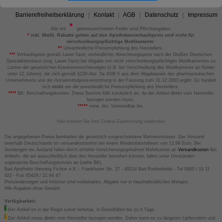
Barrierefreiheitserklärung
Kontakt
AGB
Datenschutz
Impressum
Alle mit
gekennzeichneten Felder sind Pflichtangaben.
*
inkl. MwSt. Rabatte gelten auf den Apothekenverkaufspreis und nicht für
verschreibungspflichtige Medikamente.
**
Unverbindliche Preisempfehlung des Herstellers.
***
Verkaufspreis gemäß Lauer-Taxe; verbindlicher Abrechnungspreis nach der Großen Deutschen
Spezialitätentaxe (sog. Lauer-Taxe) bei Abgabe von nicht verschreibungspflichtigen Medikamenten zu
Lasten der gesetzlichen Krankenversicherungen (z.B. bei Verschreibung des Medikaments an Kinder
unter 12 Jahren), die sich gemäß §129 Abs. 5a SGB V aus dem Abgabepreis des pharmazeutischen
Unternehmens und der Arzneimittelpreisverordnung in der Fassung zum 31.12.2003 ergibt. Es handelt
sich
nicht
um die unverbindliche Preisempfehlung des Herstellers.
****
BK: Beschaffungskosten. Diese Summe fällt zusätzlich an, da der Artikel direkt vom Hersteller
bezogen werden muss.
*****
verw. bis: Verwendbar bis.
Hier können Sie Ihre Cookie-Zustimmung widerrufen
Die angegebenen Preise beinhalten die gesetzlich vorgeschriebene Mehrwertsteuer. Der Versand
innerhalb Deutschlands ist versandkostenfrei bei einem Mindestbestellwert von 13,99 Euro. Bei
Sendungen ins Ausland fallen durch erhöhte Versicherungsgebühren Mehrkosten an
Versandkosten
Bei
Artikeln, die wir ausschließlich über den Hersteller beziehen können, fallen unter Umständen
sogenannte Beschaffungskosten an (siehe BK).
Bad Apotheke Henning Fichter e.K. - Frankfurter Str. 27 - 49214 Bad Rothenfelde - Tel 0800 / 10 11
422 - Fax 05424 / 21 64 47
Preisänderungen und Irrtümer sind vorbehalten. Abgabe nur in haushaltsüblichen Mengen.
Alle Angaben ohne Gewähr.
Verfügbarkeit:
Der Artikel ist in der Regel sofort lieferbar, in Einzelfällen bis zu 6 Tage.
Der Artikel muss direkt vom Hersteller bezogen werden. Daher kann es zu längeren Lieferzeiten und