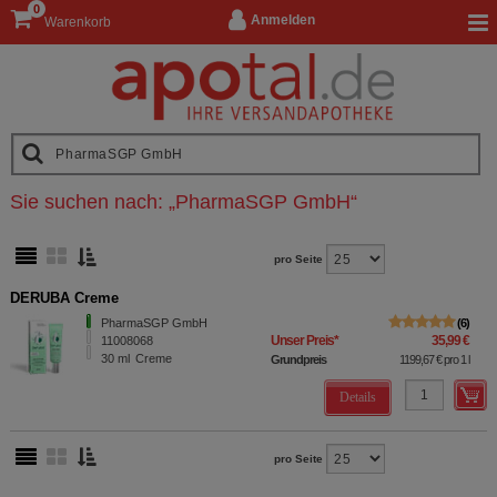
0
Anmelden
Warenkorb
Sie suchen nach:
„
PharmaSGP GmbH
“
pro Seite
DERUBA Creme
PharmaSGP GmbH
6
Unser Preis
*
35,99 €
11008068
30
ml
Creme
Grundpreis
1199,67 €
pro 1 l
Details
pro Seite