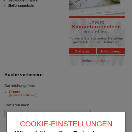
Neukundenprämie
Stellenangebote
Suche verfeinern
Darreichungsform
Creme
(auswahl entfernen)
Sortieren nach
COOKIE-EINSTELLUNGEN