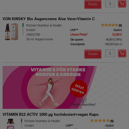
Details
VON KINSKY Bio Augencreme Aloe Vera+Vitamin C
R(h)ein Nutrition & Health
5
GmbH
UVP
**
59,95 €
Unser Preis
*
12,99 €
18602780
30
ml
Augencreme
Sie sparen
46,96 €
(
78%
)
Grundpreis
433,00 €
pro 1 l
Details
VITAMIN B12 ACTIV 1000 µg hochdosiert+vegan Kaps.
A-Z c
R(h)ein Nutrition & Health
6
GmbH
UVP
**
48,99 €