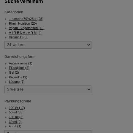
Suche verfeinern
Kategorien
... unsere 70%25er (25)
Rhein Nutrition (20)
Vegan - vegetarisch (10)
V I R E N A L A R M (4)
Vitamin D (3)
Darreichungsform
Augencreme (1)
Flüssigkeit (2)
Gel (2)
Kapseln (19)
Lösung (1)
Packungsgröße
120 St (17)
50 ml (3)
100 ml (3)
30 ml (2)
45 St (1)