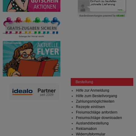
Website weiter für Sie optimieren können, den Inhalt
auf unserer Website aber auch die Werbung auf
Drittseiten möglichst relevant für Sie zu gestalten.
Bitte beachten Sie, dass Daten hierfür teilweise an
Dritte wie z.B. Google oder soziale Medien
übertragen werden.
Bestellung
Hilfe zur Anmeldung
Hilfe zum Bestellvorgang
Zahlungsmöglichkeiten
Rezepte einlösen
Freiumschläge anfordern
Freiumschläge downloaden
Auslandsbestellung
Reklamation
Widerrufsformular