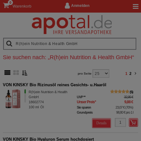
0
Anmelden
Warenkorb
Sie suchen nach:
„
R(h)ein Nutrition & Health GmbH
“
1
2
pro Seite
VON KINSKY Bio Rizinusöl reines Gesichts- u.Haaröl
R(h)ein Nutrition & Health
5
GmbH
UVP
**
32,95 €
Unser Preis
*
9,88 €
18602774
100
ml
Öl
Sie sparen
23,07 €
(
70%
)
Grundpreis
98,80 €
pro 1 l
Details
VON KINSKY Bio Hyaluron Serum hochdosiert