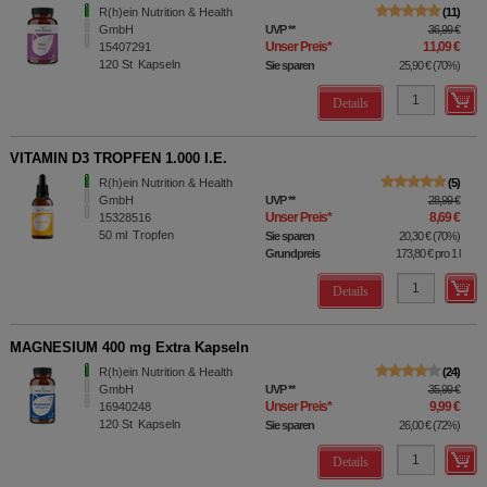
R(h)ein Nutrition & Health
11
GmbH
UVP
**
36,99 €
Unser Preis
*
11,09 €
15407291
120
St
Kapseln
Sie sparen
25,90 €
(
70%
)
Details
VITAMIN D3 TROPFEN 1.000 I.E.
R(h)ein Nutrition & Health
5
GmbH
UVP
**
28,99 €
Unser Preis
*
8,69 €
15328516
50
ml
Tropfen
Sie sparen
20,30 €
(
70%
)
Grundpreis
173,80 €
pro 1 l
Details
MAGNESIUM 400 mg Extra Kapseln
R(h)ein Nutrition & Health
24
GmbH
UVP
**
35,99 €
Unser Preis
*
9,99 €
16940248
120
St
Kapseln
Sie sparen
26,00 €
(
72%
)
Details