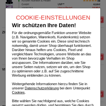
R(h)ein Nutrition & Health
5
GmbH
UVP
**
62,99 €
Unser Preis
*
18,89 €
19680753
120
St
Kapseln
Sie sparen
44,10 €
(
70%
)
COOKIE-EINSTELLUNGEN
Details
Wir schützen Ihre Daten!
ZINK 25 mg Immunsystem Plus hochdosiert+vegan Kps.
Für die ordnungsgemäße Funktion unserer Website
(z.B. Navigation, Warenkorb, Kundenkonto) setzen
R(h)ein Nutrition & Health
6
wir so genannte Cookies ein. Diese sind technisch
GmbH
UVP
**
39,95 €
notwendig, damit unser Shop überhaupt funktioniert.
Unser Preis
*
9,99 €
19345486
120
St
Kapseln
Darüber hinaus helfen uns Cookies, Pixel und
Sie sparen
29,96 €
(
75%
)
vergleichbare Technologien, unsere Website an das
Details
von Ihnen bevorzugte Verhalten im Shop
anzupassen. Die Informationen darüber, wie Sie
unsere Seiten nutzen, setzen wir ein, um den Shop
VITAMIN B12 ACTIV 1000 µg hochdosiert+vegan Kaps.
zu optimieren oder z.B. auf Sie zugeschnittene
Werbung einblenden zu können.
R(h)ein Nutrition & Health
6
GmbH
UVP
**
48,99 €
Unser Preis
*
14,69 €
19290006
Weitergehende Informationen hierzu finden Sie in
120
St
Kapseln
Sie sparen
34,30 €
(
70%
)
unserer
Datenschutzerklärung
bei dem Unterpunkt
Cookies
.
Details
Bitte wählen Sie nachfolgend aus, welche Cookies
gesetzt werden dürfen, und bestätigen Sie dies durch