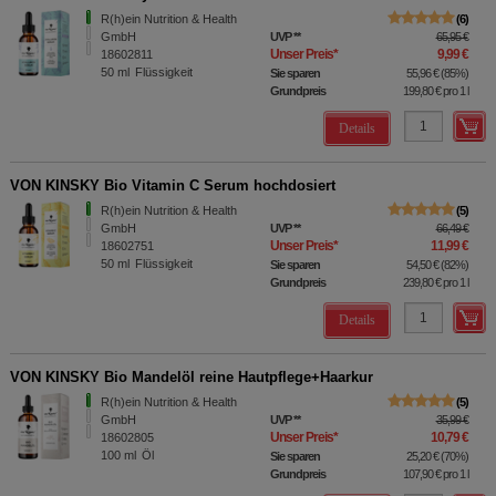
R(h)ein Nutrition & Health
6
GmbH
UVP
**
65,95 €
Unser Preis
*
9,99 €
18602811
50
ml
Flüssigkeit
Sie sparen
55,96 €
(
85%
)
Grundpreis
199,80 €
pro 1 l
Details
VON KINSKY Bio Vitamin C Serum hochdosiert
R(h)ein Nutrition & Health
5
GmbH
UVP
**
66,49 €
Unser Preis
*
11,99 €
18602751
50
ml
Flüssigkeit
Sie sparen
54,50 €
(
82%
)
Grundpreis
239,80 €
pro 1 l
Details
VON KINSKY Bio Mandelöl reine Hautpflege+Haarkur
R(h)ein Nutrition & Health
5
GmbH
UVP
**
35,99 €
Unser Preis
*
10,79 €
18602805
100
ml
Öl
Sie sparen
25,20 €
(
70%
)
Grundpreis
107,90 €
pro 1 l