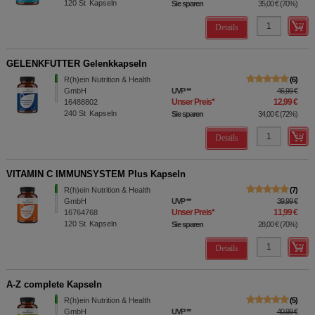
120
St
Kapseln
Sie sparen
35,00 €
(
70%
)
Details
GELENKFUTTER Gelenkkapseln
R(h)ein Nutrition & Health
6
GmbH
UVP
**
46,99 €
Unser Preis
*
12,99 €
16488802
240
St
Kapseln
Sie sparen
34,00 €
(
72%
)
Details
VITAMIN C IMMUNSYSTEM Plus Kapseln
R(h)ein Nutrition & Health
7
GmbH
UVP
**
39,99 €
Unser Preis
*
11,99 €
16764768
120
St
Kapseln
Sie sparen
28,00 €
(
70%
)
Details
A-Z complete Kapseln
R(h)ein Nutrition & Health
5
GmbH
UVP
**
40,99 €