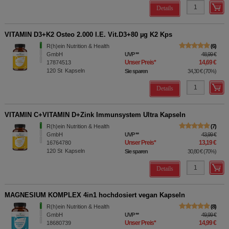
Details
VITAMIN D3+K2 Osteo 2.000 I.E. Vit.D3+80 µg K2 Kps
R(h)ein Nutrition & Health
6
GmbH
UVP
**
48,99 €
Unser Preis
*
14,69 €
17874513
120
St
Kapseln
Sie sparen
34,30 €
(
70%
)
Details
VITAMIN C+VITAMIN D+Zink Immunsystem Ultra Kapseln
R(h)ein Nutrition & Health
7
GmbH
UVP
**
43,99 €
Unser Preis
*
13,19 €
16764780
120
St
Kapseln
Sie sparen
30,80 €
(
70%
)
Details
MAGNESIUM KOMPLEX 4in1 hochdosiert vegan Kapseln
R(h)ein Nutrition & Health
8
GmbH
UVP
**
49,99 €
Unser Preis
*
14,99 €
18680739