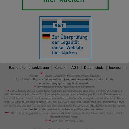
Barrierefreiheitserklärung
Kontakt
AGB
Datenschutz
Impressum
Alle mit
gekennzeichneten Felder sind Pflichtangaben.
*
inkl. MwSt. Rabatte gelten auf den Apothekenverkaufspreis und nicht für
verschreibungspflichtige Medikamente.
**
Unverbindliche Preisempfehlung des Herstellers.
***
Verkaufspreis gemäß Lauer-Taxe; verbindlicher Abrechnungspreis nach der Großen Deutschen
Spezialitätentaxe (sog. Lauer-Taxe) bei Abgabe von nicht verschreibungspflichtigen Medikamenten zu
Lasten der gesetzlichen Krankenversicherungen (z.B. bei Verschreibung des Medikaments an Kinder
unter 12 Jahren), die sich gemäß §129 Abs. 5a SGB V aus dem Abgabepreis des pharmazeutischen
Unternehmens und der Arzneimittelpreisverordnung in der Fassung zum 31.12.2003 ergibt. Es handelt
sich
nicht
um die unverbindliche Preisempfehlung des Herstellers.
****
BK: Beschaffungskosten. Diese Summe fällt zusätzlich an, da der Artikel direkt vom Hersteller
bezogen werden muss.
*****
verw. bis: Verwendbar bis.