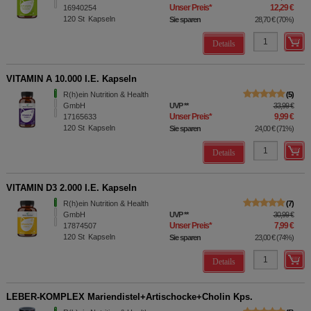
Unser Preis
*
12,29 €
16940254
120
St
Kapseln
Sie sparen
28,70 €
(
70%
)
Details
VITAMIN A 10.000 I.E. Kapseln
R(h)ein Nutrition & Health
5
GmbH
UVP
**
33,99 €
Unser Preis
*
9,99 €
17165633
120
St
Kapseln
Sie sparen
24,00 €
(
71%
)
Details
VITAMIN D3 2.000 I.E. Kapseln
R(h)ein Nutrition & Health
7
GmbH
UVP
**
30,99 €
Unser Preis
*
7,99 €
17874507
120
St
Kapseln
Sie sparen
23,00 €
(
74%
)
Details
LEBER-KOMPLEX Mariendistel+Artischocke+Cholin Kps.