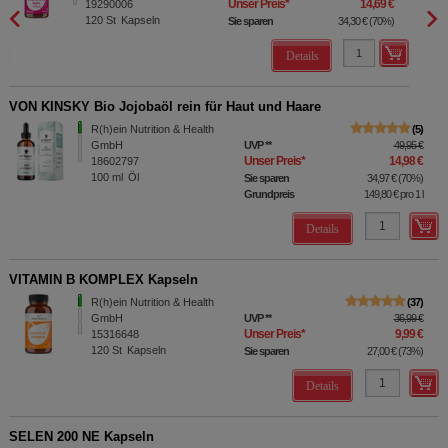
Unser Preis
*
14,69 €
19290006
120
St
Kapseln
Sie sparen
34,30 €
(
70%
)
Details
VON KINSKY Bio Jojobaöl rein für Haut und Haare
R(h)ein Nutrition & Health
5
GmbH
UVP
**
49,95 €
Unser Preis
*
14,98 €
18602797
100
ml
Öl
Sie sparen
34,97 €
(
70%
)
Grundpreis
149,80 €
pro 1 l
Details
VITAMIN B KOMPLEX Kapseln
R(h)ein Nutrition & Health
37
GmbH
UVP
**
36,99 €
Unser Preis
*
9,99 €
15316648
120
St
Kapseln
Sie sparen
27,00 €
(
73%
)
Details
SELEN 200 NE Kapseln