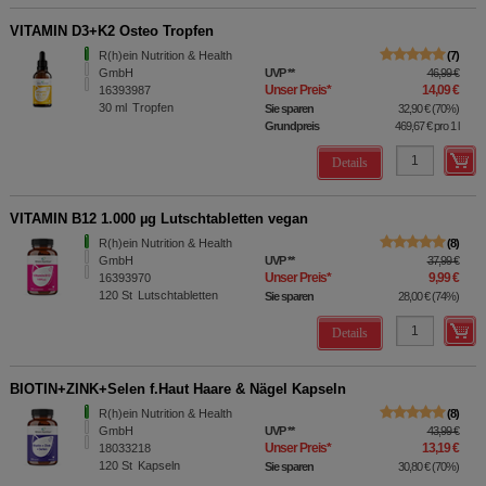
VITAMIN D3+K2 Osteo Tropfen
R(h)ein Nutrition & Health
7
GmbH
UVP
**
46,99 €
Unser Preis
*
14,09 €
16393987
30
ml
Tropfen
Sie sparen
32,90 €
(
70%
)
Grundpreis
469,67 €
pro 1 l
Details
VITAMIN B12 1.000 µg Lutschtabletten vegan
R(h)ein Nutrition & Health
8
GmbH
UVP
**
37,99 €
Unser Preis
*
9,99 €
16393970
120
St
Lutschtabletten
Sie sparen
28,00 €
(
74%
)
Details
BIOTIN+ZINK+Selen f.Haut Haare & Nägel Kapseln
R(h)ein Nutrition & Health
8
GmbH
UVP
**
43,99 €
Unser Preis
*
13,19 €
18033218
120
St
Kapseln
Sie sparen
30,80 €
(
70%
)