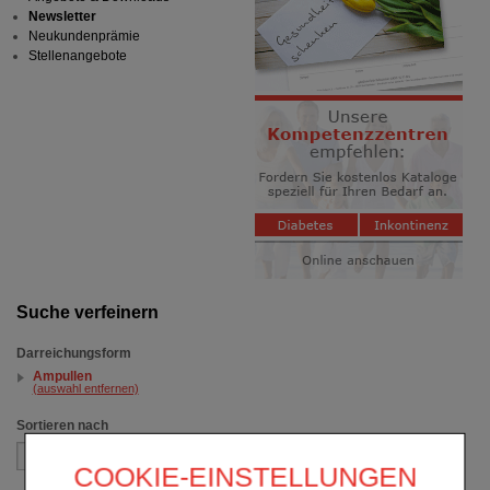
Newsletter
Neukundenprämie
Stellenangebote
Suche verfeinern
Darreichungsform
Ampullen
(auswahl entfernen)
Sortieren nach
COOKIE-EINSTELLUNGEN