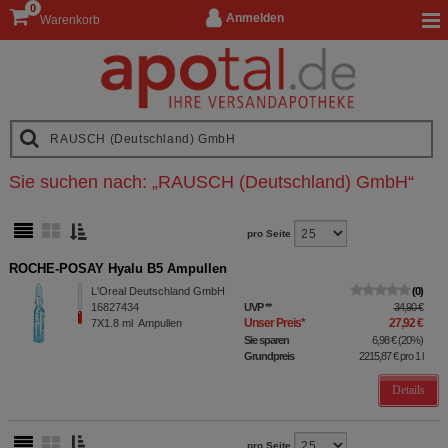
0
Anmelden
Warenkorb
Sie suchen nach:
„
RAUSCH (Deutschland) GmbH
“
pro Seite
ROCHE-POSAY Hyalu B5 Ampullen
L'Oreal Deutschland GmbH
0
16827434
UVP
**
34,90 €
Unser Preis
*
27,92 €
7X1.8
ml
Ampullen
Sie sparen
6,98 €
(
20%
)
Grundpreis
2215,87 €
pro 1 l
Details
pro Seite