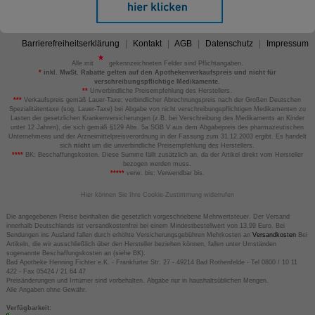
Barrierefreiheitserklärung
Kontakt
AGB
Datenschutz
Impressum
Alle mit
gekennzeichneten Felder sind Pflichtangaben.
*
inkl. MwSt. Rabatte gelten auf den Apothekenverkaufspreis und nicht für
verschreibungspflichtige Medikamente.
**
Unverbindliche Preisempfehlung des Herstellers.
***
Verkaufspreis gemäß Lauer-Taxe; verbindlicher Abrechnungspreis nach der Großen Deutschen
Spezialitätentaxe (sog. Lauer-Taxe) bei Abgabe von nicht verschreibungspflichtigen Medikamenten zu
Lasten der gesetzlichen Krankenversicherungen (z.B. bei Verschreibung des Medikaments an Kinder
unter 12 Jahren), die sich gemäß §129 Abs. 5a SGB V aus dem Abgabepreis des pharmazeutischen
Unternehmens und der Arzneimittelpreisverordnung in der Fassung zum 31.12.2003 ergibt. Es handelt
sich
nicht
um die unverbindliche Preisempfehlung des Herstellers.
****
BK: Beschaffungskosten. Diese Summe fällt zusätzlich an, da der Artikel direkt vom Hersteller
bezogen werden muss.
*****
verw. bis: Verwendbar bis.
Hier können Sie Ihre Cookie-Zustimmung widerrufen
Die angegebenen Preise beinhalten die gesetzlich vorgeschriebene Mehrwertsteuer. Der Versand
innerhalb Deutschlands ist versandkostenfrei bei einem Mindestbestellwert von 13,99 Euro. Bei
Sendungen ins Ausland fallen durch erhöhte Versicherungsgebühren Mehrkosten an
Versandkosten
Bei
Artikeln, die wir ausschließlich über den Hersteller beziehen können, fallen unter Umständen
sogenannte Beschaffungskosten an (siehe BK).
Bad Apotheke Henning Fichter e.K. - Frankfurter Str. 27 - 49214 Bad Rothenfelde - Tel 0800 / 10 11
422 - Fax 05424 / 21 64 47
Preisänderungen und Irrtümer sind vorbehalten. Abgabe nur in haushaltsüblichen Mengen.
Alle Angaben ohne Gewähr.
Verfügbarkeit: