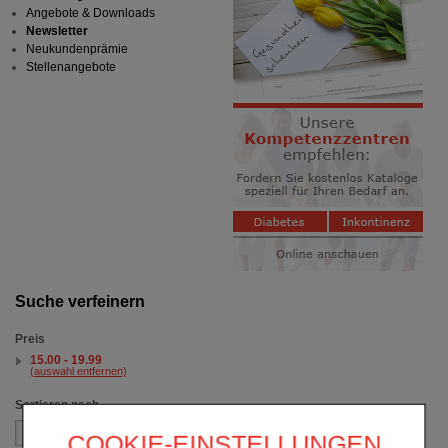
Angebote & Downloads
Newsletter
Neukundenprämie
Stellenangebote
Suche verfeinern
Preis
15.00 - 19.99
(auswahl entfernen)
Sortieren nach
COOKIE-EINSTELLUNGEN