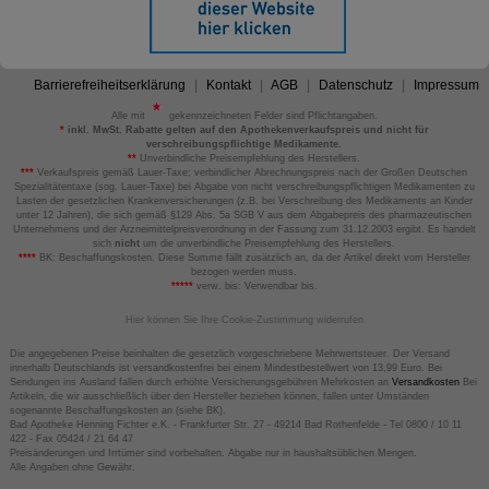
Barrierefreiheitserklärung
Kontakt
AGB
Datenschutz
Impressum
Alle mit
gekennzeichneten Felder sind Pflichtangaben.
*
inkl. MwSt. Rabatte gelten auf den Apothekenverkaufspreis und nicht für
verschreibungspflichtige Medikamente.
**
Unverbindliche Preisempfehlung des Herstellers.
***
Verkaufspreis gemäß Lauer-Taxe; verbindlicher Abrechnungspreis nach der Großen Deutschen
Spezialitätentaxe (sog. Lauer-Taxe) bei Abgabe von nicht verschreibungspflichtigen Medikamenten zu
Lasten der gesetzlichen Krankenversicherungen (z.B. bei Verschreibung des Medikaments an Kinder
unter 12 Jahren), die sich gemäß §129 Abs. 5a SGB V aus dem Abgabepreis des pharmazeutischen
Unternehmens und der Arzneimittelpreisverordnung in der Fassung zum 31.12.2003 ergibt. Es handelt
sich
nicht
um die unverbindliche Preisempfehlung des Herstellers.
****
BK: Beschaffungskosten. Diese Summe fällt zusätzlich an, da der Artikel direkt vom Hersteller
bezogen werden muss.
*****
verw. bis: Verwendbar bis.
Hier können Sie Ihre Cookie-Zustimmung widerrufen
Die angegebenen Preise beinhalten die gesetzlich vorgeschriebene Mehrwertsteuer. Der Versand
innerhalb Deutschlands ist versandkostenfrei bei einem Mindestbestellwert von 13,99 Euro. Bei
Sendungen ins Ausland fallen durch erhöhte Versicherungsgebühren Mehrkosten an
Versandkosten
Bei
Artikeln, die wir ausschließlich über den Hersteller beziehen können, fallen unter Umständen
sogenannte Beschaffungskosten an (siehe BK).
Bad Apotheke Henning Fichter e.K. - Frankfurter Str. 27 - 49214 Bad Rothenfelde - Tel 0800 / 10 11
422 - Fax 05424 / 21 64 47
Preisänderungen und Irrtümer sind vorbehalten. Abgabe nur in haushaltsüblichen Mengen.
Alle Angaben ohne Gewähr.