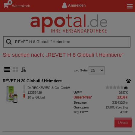
0
Anmelden
Warenkorb
Sie suchen nach:
„
REVET H 8 Globuli f.Heimtiere
“
pro Seite
REVET H 20 Globuli f.Heimtiere
Dr.RECKEWEG & Co. GmbH
0
12355429
UVP
**
16,97 €
Unser Preis
*
13,58 €
10
g
Globuli
Sie sparen
3,39 €
(
20%
)
Grundpreis
1358,00 €
pro 1 kg
zzgl. BK
****
4,30 €
Details