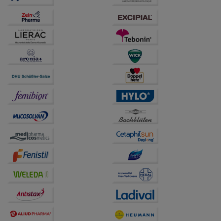
auch auf Ihre Bedürfnisse zugeschrittene Inhalte
anzuzeigen und unser Partnerprogramm zu
betreiben.
Statistik & Tracking:
Hierüber lassen sich
Informationen über die Art und Weise der Nutzung
unserer Website sammeln, mit deren Hilfe wir unsere
Website weiter für Sie optimieren können, den Inhalt
auf unserer Website aber auch die Werbung auf
Drittseiten möglichst relevant für Sie zu gestalten.
Bitte beachten Sie, dass Daten hierfür teilweise an
Dritte wie z.B. Google oder soziale Medien
übertragen werden.