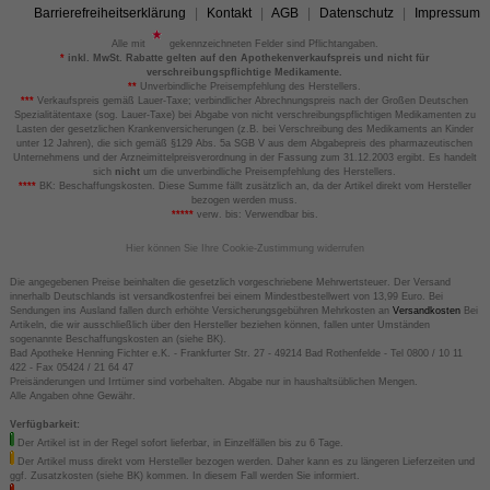
Barrierefreiheitserklärung
Kontakt
AGB
Datenschutz
Impressum
Alle mit
gekennzeichneten Felder sind Pflichtangaben.
*
inkl. MwSt. Rabatte gelten auf den Apothekenverkaufspreis und nicht für
verschreibungspflichtige Medikamente.
**
Unverbindliche Preisempfehlung des Herstellers.
***
Verkaufspreis gemäß Lauer-Taxe; verbindlicher Abrechnungspreis nach der Großen Deutschen
Spezialitätentaxe (sog. Lauer-Taxe) bei Abgabe von nicht verschreibungspflichtigen Medikamenten zu
Lasten der gesetzlichen Krankenversicherungen (z.B. bei Verschreibung des Medikaments an Kinder
unter 12 Jahren), die sich gemäß §129 Abs. 5a SGB V aus dem Abgabepreis des pharmazeutischen
Unternehmens und der Arzneimittelpreisverordnung in der Fassung zum 31.12.2003 ergibt. Es handelt
sich
nicht
um die unverbindliche Preisempfehlung des Herstellers.
****
BK: Beschaffungskosten. Diese Summe fällt zusätzlich an, da der Artikel direkt vom Hersteller
bezogen werden muss.
*****
verw. bis: Verwendbar bis.
Hier können Sie Ihre Cookie-Zustimmung widerrufen
Die angegebenen Preise beinhalten die gesetzlich vorgeschriebene Mehrwertsteuer. Der Versand
innerhalb Deutschlands ist versandkostenfrei bei einem Mindestbestellwert von 13,99 Euro. Bei
Sendungen ins Ausland fallen durch erhöhte Versicherungsgebühren Mehrkosten an
Versandkosten
Bei
Artikeln, die wir ausschließlich über den Hersteller beziehen können, fallen unter Umständen
sogenannte Beschaffungskosten an (siehe BK).
Bad Apotheke Henning Fichter e.K. - Frankfurter Str. 27 - 49214 Bad Rothenfelde - Tel 0800 / 10 11
422 - Fax 05424 / 21 64 47
Preisänderungen und Irrtümer sind vorbehalten. Abgabe nur in haushaltsüblichen Mengen.
Alle Angaben ohne Gewähr.
Verfügbarkeit:
Der Artikel ist in der Regel sofort lieferbar, in Einzelfällen bis zu 6 Tage.
Der Artikel muss direkt vom Hersteller bezogen werden. Daher kann es zu längeren Lieferzeiten und
ggf. Zusatzkosten (siehe BK) kommen. In diesem Fall werden Sie informiert.