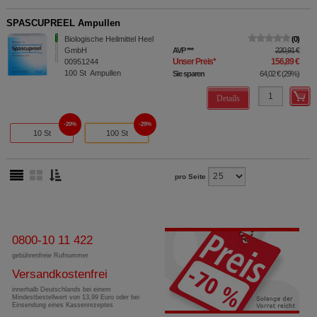
SPASCUPREEL Ampullen
Biologische Heilmittel Heel
0
GmbH
AVP
***
220,91 €
Unser Preis
*
156,89 €
00951244
100
St
Ampullen
Sie sparen
64,02 €
(
29%
)
Details
20%
29%
10 St
100 St
pro Seite
0800-10 11 422
gebührenfreie Rufnummer
Versandkostenfrei
innerhalb Deutschlands bei einem
Mindestbestellwert von 13,99 Euro oder bei
Einsendung eines Kassenrezeptes