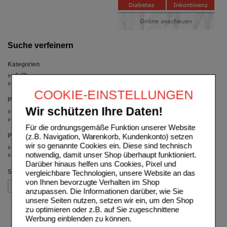
Suche verfeinern
Kategorien
S (2)
Heel (1)
COOKIE-EINSTELLUNGEN
Packungsgröße
Wir schützen Ihre Daten!
100 St (1)
10 St (1)
Für die ordnungsgemäße Funktion unserer Website
(z.B. Navigation, Warenkorb, Kundenkonto) setzen
Preis
wir so genannte Cookies ein. Diese sind technisch
< 25.00 (1)
notwendig, damit unser Shop überhaupt funktioniert.
>= 25.00 (1)
Darüber hinaus helfen uns Cookies, Pixel und
Sortieren nach
vergleichbare Technologien, unsere Website an das
von Ihnen bevorzugte Verhalten im Shop
anzupassen. Die Informationen darüber, wie Sie
unsere Seiten nutzen, setzen wir ein, um den Shop
zu optimieren oder z.B. auf Sie zugeschnittene
Werbung einblenden zu können.