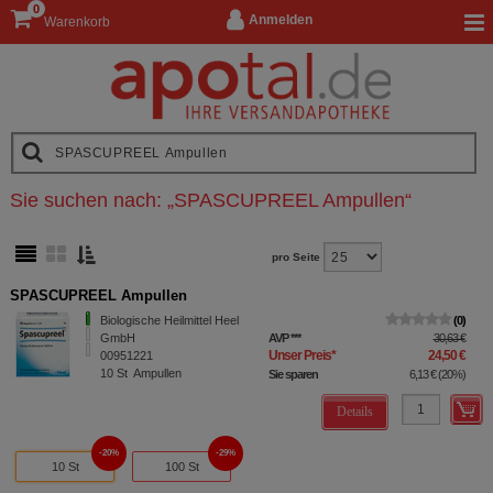
0
Anmelden
Warenkorb
Sie suchen nach:
„
SPASCUPREEL Ampullen
“
pro Seite
SPASCUPREEL Ampullen
Biologische Heilmittel Heel
0
GmbH
AVP
***
30,63 €
Unser Preis
*
24,50 €
00951221
10
St
Ampullen
Sie sparen
6,13 €
(
20%
)
Details
20%
29%
10 St
100 St