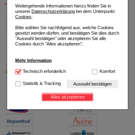
Weitergehende Informationen hierzu finden Sie in
unserer
Datenschutzerklärung
bei dem Unterpunkt
Cookies
.
Bitte wählen Sie nachfolgend aus, welche Cookies
gesetzt werden dürfen, und bestätigen Sie dies durch
"Auswahl bestätigen" oder akzeptieren Sie alle
Cookies durch "Alles akzeptieren":
Mehr Information
Technisch Notwendig:
Technisch erforderlich
Hierbei handelt es sich um
Komfort
Cookies, die für die Grundfunktionen unserer
Website notwendig sind (z.B. Navigation, Warenkorb,
Statistik & Tracking
Auswahl bestätigen
Kundenkonto), weshalb auf diese nicht verzichtet
werden kann.
Alles akzeptieren
Komfort:
Diese Cookies werden genutzt um das
Einkaufserlebnis noch ansprechender zu gestalten,
beispielsweise für die Wiedererkennung des
Besuchers oder unsere Seite an bevorzugte
Verhaltensweisen (z.B. Spracheinstellung)
anzupassen. Komfort-Cookies ermöglichen es uns