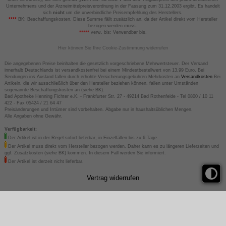
Unternehmens und der Arzneimittelpreisverordnung in der Fassung zum 31.12.2003 ergibt. Es handelt
sich
nicht
um die unverbindliche Preisempfehlung des Herstellers.
****
BK: Beschaffungskosten. Diese Summe fällt zusätzlich an, da der Artikel direkt vom Hersteller
bezogen werden muss.
*****
verw. bis: Verwendbar bis.
Hier können Sie Ihre Cookie-Zustimmung widerrufen
Die angegebenen Preise beinhalten die gesetzlich vorgeschriebene Mehrwertsteuer. Der Versand
innerhalb Deutschlands ist versandkostenfrei bei einem Mindestbestellwert von 13,99 Euro. Bei
Sendungen ins Ausland fallen durch erhöhte Versicherungsgebühren Mehrkosten an
Versandkosten
Bei
Artikeln, die wir ausschließlich über den Hersteller beziehen können, fallen unter Umständen
sogenannte Beschaffungskosten an (siehe BK).
Bad Apotheke Henning Fichter e.K. - Frankfurter Str. 27 - 49214 Bad Rothenfelde - Tel 0800 / 10 11
422 - Fax 05424 / 21 64 47
Preisänderungen und Irrtümer sind vorbehalten. Abgabe nur in haushaltsüblichen Mengen.
Alle Angaben ohne Gewähr.
Verfügbarkeit:
Der Artikel ist in der Regel sofort lieferbar, in Einzelfällen bis zu 6 Tage.
Der Artikel muss direkt vom Hersteller bezogen werden. Daher kann es zu längeren Lieferzeiten und
ggf. Zusatzkosten (siehe BK) kommen. In diesem Fall werden Sie informiert.
Der Artikel ist derzeit nicht lieferbar.
Vertrag widerrufen