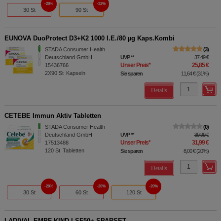
20%
32%
30 St
90 St
EUNOVA DuoProtect D3+K2 1000 I.E./80 µg Kaps.Kombi
STADA Consumer Health
3
Deutschland GmbH
UVP
**
37,49 €
Unser Preis
*
25,85 €
15436766
2X90
St
Kapseln
Sie sparen
11,64 €
(
31%
)
Details
CETEBE Immun Aktiv Tabletten
STADA Consumer Health
0
Deutschland GmbH
UVP
**
39,99 €
Unser Preis
*
31,99 €
17513488
120
St
Tabletten
Sie sparen
8,00 €
(
20%
)
Details
20%
20%
20%
30 St
60 St
120 St
LADIVAL EMPF KIND LSF50+ SPARSET