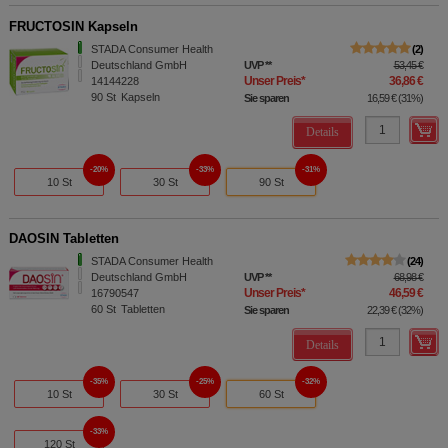
FRUCTOSIN Kapseln
STADA Consumer Health
2
Deutschland GmbH
UVP
**
53,45 €
Unser Preis
*
36,86 €
14144228
90
St
Kapseln
Sie sparen
16,59 €
(
31%
)
Details
20%
33%
31%
10 St
30 St
90 St
DAOSIN Tabletten
STADA Consumer Health
24
Deutschland GmbH
UVP
**
68,98 €
Unser Preis
*
46,59 €
16790547
60
St
Tabletten
Sie sparen
22,39 €
(
32%
)
Details
35%
25%
32%
10 St
30 St
60 St
33%
120 St