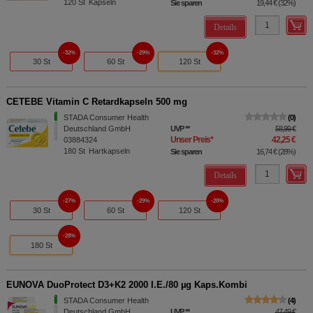
120
St
Kapseln
Sie sparen
19,44 €
(
32%
)
Details
32%
29%
32%
30 St
60 St
120 St
CETEBE Vitamin C Retardkapseln 500 mg
STADA Consumer Health
0
Deutschland GmbH
UVP
**
58,99 €
Unser Preis
*
42,25 €
03884324
180
St
Hartkapseln
Sie sparen
16,74 €
(
28%
)
Details
27%
29%
28%
30 St
60 St
120 St
28%
180 St
EUNOVA DuoProtect D3+K2 2000 I.E./80 µg Kaps.Kombi
STADA Consumer Health
4
Deutschland GmbH
UVP
**
47,49 €