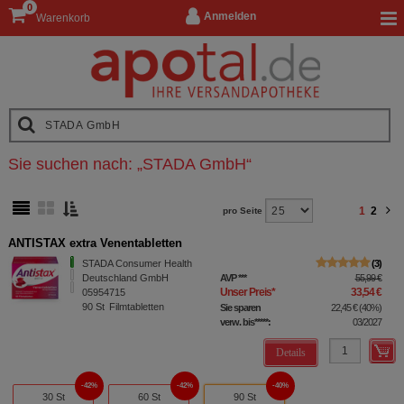
0
Anmelden
Warenkorb
Sie suchen nach:
„
STADA GmbH
“
1
2
pro Seite
ANTISTAX extra Venentabletten
STADA Consumer Health
3
Deutschland GmbH
AVP
***
55,99 €
Unser Preis
*
33,54 €
05954715
90
St
Filmtabletten
Sie sparen
22,45 €
(
40%
)
verw. bis*****:
03/2027
Details
42%
42%
40%
30 St
60 St
90 St