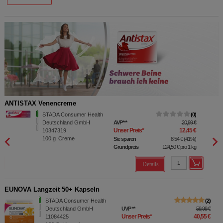
ANTISTAX Venencreme
ANTIS
STADA Consumer Health
0
Deutschland GmbH
AVP
***
20,99 €
Unser Preis
*
12,45 €
10347319
100
g
Creme
Sie sparen
8,54 €
(
41%
)
Grundpreis
124,50 €
pro 1 kg
Details
EUNOVA Langzeit 50+ Kapseln
STADA Consumer Health
2
Deutschland GmbH
UVP
**
59,99 €
Unser Preis
*
40,55 €
11084425