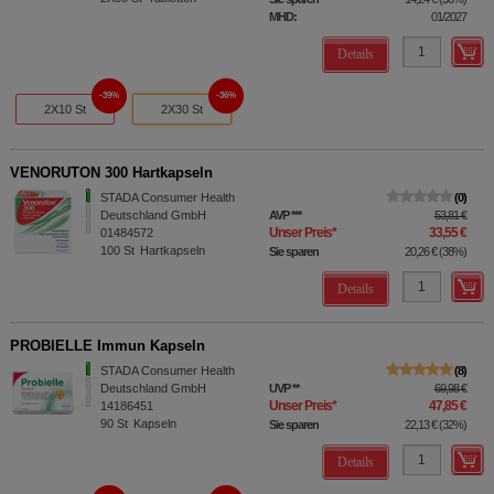
MHD:
01/2027
Details
39%
36%
2X10 St
2X30 St
VENORUTON 300 Hartkapseln
STADA Consumer Health
0
Deutschland GmbH
AVP
***
53,81 €
Unser Preis
*
33,55 €
01484572
100
St
Hartkapseln
Sie sparen
20,26 €
(
38%
)
Details
PROBIELLE Immun Kapseln
STADA Consumer Health
8
Deutschland GmbH
UVP
**
69,98 €
Unser Preis
*
47,85 €
14186451
90
St
Kapseln
Sie sparen
22,13 €
(
32%
)
Details