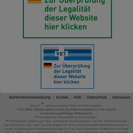
Barrierefreiheitserklärung
Kontakt
AGB
Datenschutz
Impressum
Alle mit
gekennzeichneten Felder sind Pflichtangaben.
*
inkl. MwSt. Rabatte gelten auf den Apothekenverkaufspreis und nicht für
verschreibungspflichtige Medikamente.
**
Unverbindliche Preisempfehlung des Herstellers.
***
Verkaufspreis gemäß Lauer-Taxe; verbindlicher Abrechnungspreis nach der Großen Deutschen
Spezialitätentaxe (sog. Lauer-Taxe) bei Abgabe von nicht verschreibungspflichtigen Medikamenten zu
Lasten der gesetzlichen Krankenversicherungen (z.B. bei Verschreibung des Medikaments an Kinder
unter 12 Jahren), die sich gemäß §129 Abs. 5a SGB V aus dem Abgabepreis des pharmazeutischen