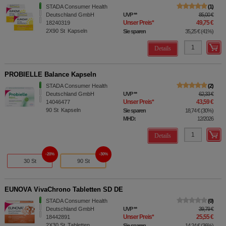
STADA Consumer Health
1
Deutschland GmbH
UVP
**
85,00 €
Unser Preis
*
49,75 €
18240319
2X90
St
Kapseln
Sie sparen
35,25 €
(
41%
)
Details
PROBIELLE Balance Kapseln
STADA Consumer Health
2
Deutschland GmbH
UVP
**
62,33 €
Unser Preis
*
43,59 €
14046477
90
St
Kapseln
Sie sparen
18,74 €
(
30%
)
MHD:
12/2026
Details
20%
30%
30 St
90 St
EUNOVA VivaChrono Tabletten SD DE
STADA Consumer Health
0
Deutschland GmbH
UVP
**
39,79 €
Unser Preis
*
25,55 €
18442891
2X30
St
Tabletten
Sie sparen
14,24 €
(
36%
)