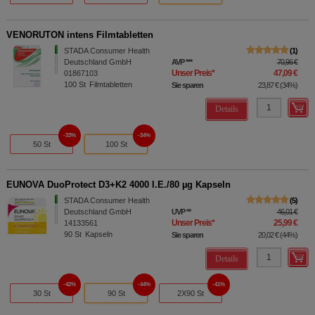
VENORUTON intens Filmtabletten
STADA Consumer Health
1
Deutschland GmbH
AVP
***
70,96 €
Unser Preis
*
47,09 €
01867103
100
St
Filmtabletten
Sie sparen
23,87 €
(
34%
)
Details
33%
34%
50 St
100 St
EUNOVA DuoProtect D3+K2 4000 I.E./80 µg Kapseln
STADA Consumer Health
5
Deutschland GmbH
UVP
**
46,01 €
Unser Preis
*
25,99 €
14133561
90
St
Kapseln
Sie sparen
20,02 €
(
44%
)
Details
42%
44%
41%
30 St
90 St
2X90 St