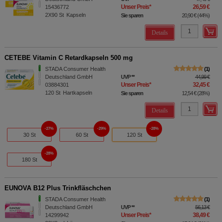
Unser Preis
*
26,59 €
15436772
2X90
St
Kapseln
Sie sparen
20,90 €
(
44%
)
Details
CETEBE Vitamin C Retardkapseln 500 mg
STADA Consumer Health
1
Deutschland GmbH
UVP
**
44,99 €
Unser Preis
*
32,45 €
03884301
120
St
Hartkapseln
Sie sparen
12,54 €
(
28%
)
Details
27%
29%
28%
30 St
60 St
120 St
28%
180 St
EUNOVA B12 Plus Trinkfläschchen
STADA Consumer Health
1
Deutschland GmbH
UVP
**
56,13 €
Unser Preis
*
38,49 €
14299942