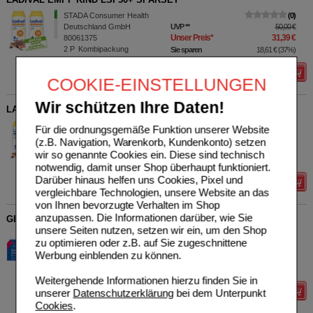
STADA Consumer Health
0
Deutschland GmbH
UVP
**
50,00 €
Unser Preis
*
31,39 €
80061375
2
P
Kombipackung
Sie sparen
18,61 €
(
37%
)
Details
COOKIE-EINSTELLUNGEN
Wir schützen Ihre Daten!
LADIVAL ALLERG KIND LSF50+ SPARSET
STADA Consumer Health
0
Für die ordnungsgemäße Funktion unserer Website
Deutschland GmbH
UVP
**
53,00 €
(z.B. Navigation, Warenkorb, Kundenkonto) setzen
Unser Preis
*
30,89 €
80061381
wir so genannte Cookies ein. Diese sind technisch
2
P
Kombipackung
Sie sparen
22,11 €
(
42%
)
notwendig, damit unser Shop überhaupt funktioniert.
Darüber hinaus helfen uns Cookies, Pixel und
Details
vergleichbare Technologien, unsere Website an das
von Ihnen bevorzugte Verhalten im Shop
anzupassen. Die Informationen darüber, wie Sie
GINKGO STADA 80 mg Filmtabletten
unsere Seiten nutzen, setzen wir ein, um den Shop
STADA Consumer Health
0
zu optimieren oder z.B. auf Sie zugeschnittene
Unser Preis
*
32,23 €
Deutschland GmbH
Werbung einblenden zu können.
11538866
60
St
Filmtabletten
Weitergehende Informationen hierzu finden Sie in
unserer
Datenschutzerklärung
bei dem Unterpunkt
Details
Cookies
.