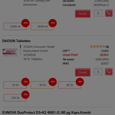
30X8
ml
Lösung zum
Sie sparen
17,64 €
(
31%
)
Einnehmen
Grundpreis
160,38 €
pro 1 l
Details
26%
31%
10X8 ml
30X8 ml
DAOSIN Tabletten
STADA Consumer Health
3
Deutschland GmbH
UVP
**
37,98 €
Unser Preis
*
28,59 €
16790530
30
St
Tabletten
Sie sparen
9,39 €
(
25%
)
MHD:
11/2027
Details
35%
25%
32%
10 St
30 St
60 St
33%
120 St
EUNOVA DuoProtect D3+K2 4000 I.E./80 µg Kaps.Kombi