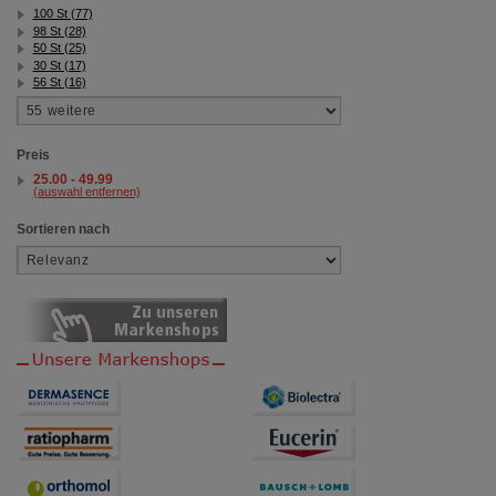
100 St (77)
98 St (28)
50 St (25)
30 St (17)
56 St (16)
Preis
25.00 - 49.99
(auswahl entfernen)
Sortieren nach