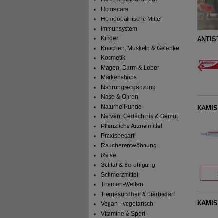
Homecare
Homöopathische Mittel
Immunsystem
Kinder
a Venentabletten
ANTIS
Knochen, Muskeln & Gelenke
STADA Consumer Health
0
Kosmetik
Deutschland GmbH
UVP
**
42,99 €
Magen, Darm & Leber
Unser Preis
*
24,89 €
00002335
Details
Markenshops
60
St
Filmtabletten
Sie sparen
18,10 €
(
42%
)
verw. bis*****:
03/2027
Nahrungsergänzung
Nase & Ohren
Naturheilkunde
KAMIS
Nerven, Gedächtnis & Gemüt
Pflanzliche Arzneimittel
Praxisbedarf
Raucherentwöhnung
Reise
Schlaf & Beruhigung
Schmerzmittel
Themen-Welten
Tiergesundheit & Tierbedarf
KAMIS
Vegan - vegetarisch
Vitamine & Sport