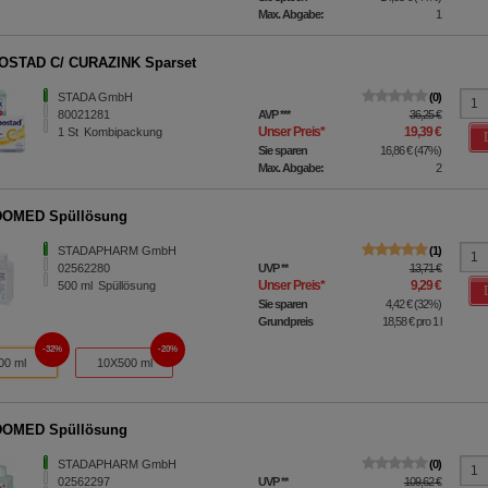
Max. Abgabe:
1
OSTAD C/ CURAZINK Sparset
STADA GmbH
0
80021281
AVP
***
36,25 €
Unser Preis
*
19,39 €
1
St
Kombipackung
Sie sparen
16,86 €
(
47%
)
Max. Abgabe:
2
OMED Spüllösung
STADAPHARM GmbH
1
02562280
UVP
**
13,71 €
Unser Preis
*
9,29 €
500
ml
Spüllösung
Sie sparen
4,42 €
(
32%
)
Grundpreis
18,58 €
pro 1 l
32%
20%
00 ml
10X500 ml
OMED Spüllösung
STADAPHARM GmbH
0
02562297
UVP
**
109,62 €