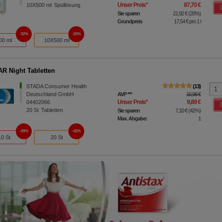
Unser Preis
*
87,70 €
10X500
ml
Spüllösung
Sie sparen
21,92 €
(
20%
)
Grundpreis
17,54 €
pro 1 l
32%
20%
00 ml
10X500 ml
 Night Tabletten
STADA Consumer Health
13
Deutschland GmbH
AVP
***
16,99 €
Unser Preis
*
9,89 €
04402066
20
St
Tabletten
Sie sparen
7,10 €
(
42%
)
Max. Abgabe:
1
49%
42%
10 St
20 St