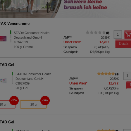
TAX Venencreme
STADA Consumer Health
0
Deutschland GmbH
AVP
***
20,99 €
Unser Preis
*
12,45 €
10347319
Details
100
g
Creme
Sie sparen
8,54 €
(
41%
)
Grundpreis
124,50 €
pro 1 kg
TAD Gel
STADA Consumer Health
3
Deutschland GmbH
AVP
***
20,50 €
Unser Preis
*
12,79 €
03927039
20
g
Gel
Sie sparen
7,71 €
(
38%
)
Grundpreis
639,50 €
pro 1 kg
37%
38%
10 g
20 g
TAD Gel