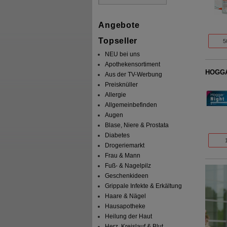
Angebote
Topseller
5
NEU bei uns
Apothekensortiment
HOGGAR
Aus der TV-Werbung
Preisknüller
Allergie
Allgemeinbefinden
Augen
Blase, Niere & Prostata
Diabetes
Drogeriemarkt
Frau & Mann
Fuß- & Nagelpilz
Geschenkideen
Grippale Infekte & Erkältung
Haare & Nägel
Hausapotheke
Heilung der Haut
Herz, Kreislauf & Blut