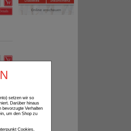
Details
Details
EN
to) setzen wir so
niert. Darüber hinaus
n bevorzugte Verhalten
ein, um den Shop zu
Details
terpunkt
Cookies
.