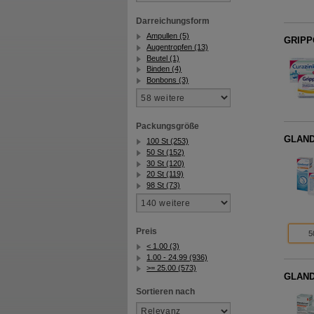
Darreichungsform
Ampullen (5)
GRIPP
Augentropfen (13)
Beutel (1)
Binden (4)
Bonbons (3)
Packungsgröße
GLAND
100 St (253)
50 St (152)
30 St (120)
20 St (119)
98 St (73)
Preis
5
< 1.00 (3)
1.00 - 24.99 (936)
>= 25.00 (573)
GLAND
Sortieren nach