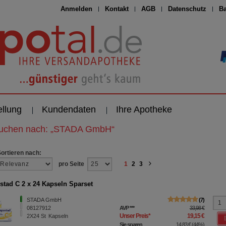
Anmelden
Kontakt
AGB
Datenschutz
Ba
ellung
Kundendaten
Ihre Apotheke
suchen nach:
„
STADA GmbH
“
Sortieren nach:
pro Seite
1
2
3
stad C 2 x 24 Kapseln Sparset
STADA GmbH
7
08127912
AVP
***
33,98 €
Unser Preis
*
19,15 €
2X24
St
Kapseln
Sie sparen
14,83 €
(
44%
)