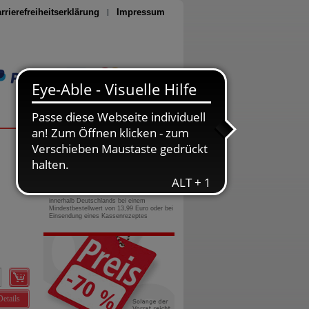
rrierefreiheitserklärung
Impressum
Seite drucken
0800-10 11 422
gebührenfreie Rufnummer
Versandkostenfrei
innerhalb Deutschlands bei einem
Mindestbestellwert von 13,99 Euro oder bei
Einsendung eines Kassenrezeptes
Details