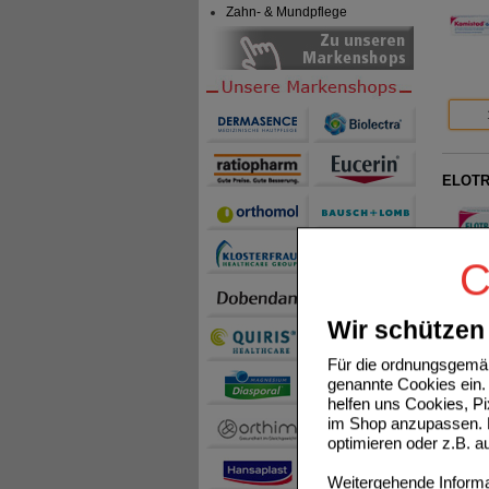
Zahn- & Mundpflege
ELOTR
C
Wir schützen 
Für die ordnungsgemäß
MAGNET
genannte Cookies ein. 
helfen uns Cookies, P
im Shop anzupassen. D
optimieren oder z.B. 
Weitergehende Informat