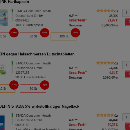
NK Hartkapseln
STADA Consumer Health
1
Deutschland GmbH
AVP
***
35,98 €
Unser Preis
*
21,99 €
00679411
100
St
Hartkapseln
Sie sparen
13,99 €
(
39%
)
20%
45%
39%
20 St
50 St
100 St
N gegen Halsschmerzen Lutschtabletten
STADA Consumer Health
1
Deutschland GmbH
AVP
***
11,89 €
Unser Preis
*
6,35 €
12397155
20
St
Lutschtabletten
Sie sparen
5,54 €
(
47%
)
47%
40%
20 St
50 St
FIN STADA 5% wirkstoffhaltiger Nagellack
STADA Consumer Health
1
Deutschland GmbH
AVP
***
34,16 €
Unser Preis
*
10,25 €
09098182
3
ml
Wirkstoffhaltiger Nagellack
Sie sparen
23,91 €
(
70%
)