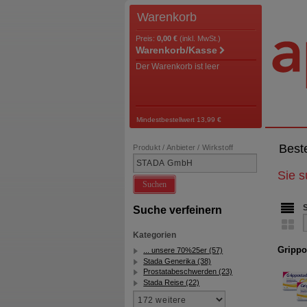
Warenkorb
Preis:
0,00 €
(inkl. MwSt.)
Warenkorb/Kasse
Der Warenkorb ist leer
Mindestbestellwert 13,99 €
Best
Produkt / Anbieter / Wirkstoff
Sie 
Suchen
Suche verfeinern
Kategorien
Grippo
... unsere 70%25er (57)
Stada Generika (38)
Prostatabeschwerden (23)
Stada Reise (22)