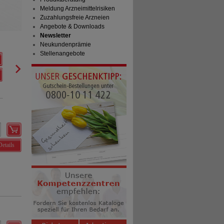
Meldung Arzneimittelrisiken
Zuzahlungsfreie Arzneien
Angebote & Downloads
Newsletter
ANTISTAX extra Venentabletten
Neukundenprämie
Stellenangebote
STADA Consumer Health
3
Deutschland GmbH
AVP
***
55,99 €
Unser Preis
*
33,54 €
05954715
90
St
Filmtabletten
Sie sparen
22,45 €
(
40%
)
verw. bis*****:
03/2027
Details