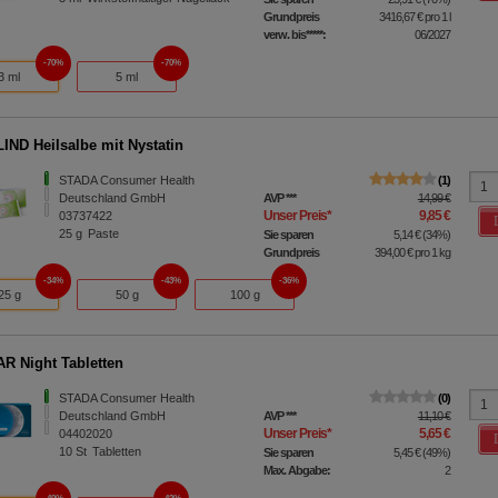
Grundpreis
3416,67 €
pro 1 l
verw. bis*****:
06/2027
70%
70%
3 ml
5 ml
IND Heilsalbe mit Nystatin
STADA Consumer Health
1
Deutschland GmbH
AVP
***
14,99 €
Unser Preis
*
9,85 €
03737422
25
g
Paste
Sie sparen
5,14 €
(
34%
)
Grundpreis
394,00 €
pro 1 kg
34%
43%
36%
25 g
50 g
100 g
 Night Tabletten
STADA Consumer Health
0
Deutschland GmbH
AVP
***
11,10 €
Unser Preis
*
5,65 €
04402020
10
St
Tabletten
Sie sparen
5,45 €
(
49%
)
Max. Abgabe:
2