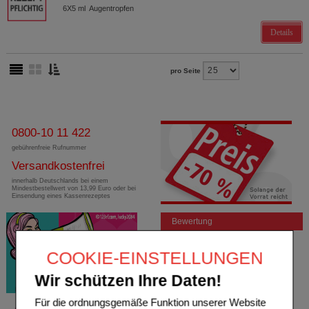
6X5
ml
Augentropfen
Details
pro Seite
0800-10 11 422
gebührenfreie Rufnummer
Versandkostenfrei
innerhalb Deutschlands bei einem
Mindestbestellwert von 13,99 Euro oder bei
Einsendung eines Kassenrezeptes
Bewertung
COOKIE-EINSTELLUNGEN
Wir schützen Ihre Daten!
Für die ordnungsgemäße Funktion unserer Website