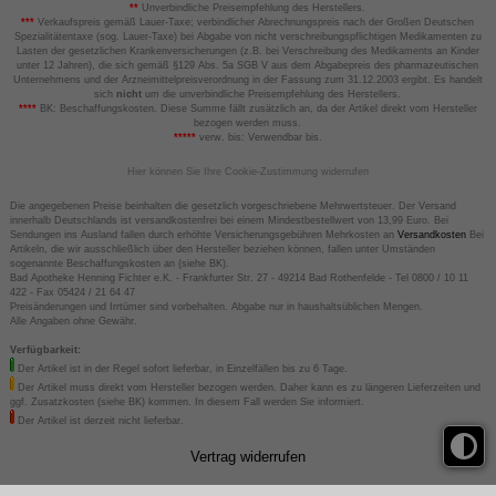
**
Unverbindliche Preisempfehlung des Herstellers.
***
Verkaufspreis gemäß Lauer-Taxe; verbindlicher Abrechnungspreis nach der Großen Deutschen
Spezialitätentaxe (sog. Lauer-Taxe) bei Abgabe von nicht verschreibungspflichtigen Medikamenten zu
Lasten der gesetzlichen Krankenversicherungen (z.B. bei Verschreibung des Medikaments an Kinder
unter 12 Jahren), die sich gemäß §129 Abs. 5a SGB V aus dem Abgabepreis des pharmazeutischen
Unternehmens und der Arzneimittelpreisverordnung in der Fassung zum 31.12.2003 ergibt. Es handelt
sich
nicht
um die unverbindliche Preisempfehlung des Herstellers.
****
BK: Beschaffungskosten. Diese Summe fällt zusätzlich an, da der Artikel direkt vom Hersteller
bezogen werden muss.
*****
verw. bis: Verwendbar bis.
Hier können Sie Ihre Cookie-Zustimmung widerrufen
Die angegebenen Preise beinhalten die gesetzlich vorgeschriebene Mehrwertsteuer. Der Versand
innerhalb Deutschlands ist versandkostenfrei bei einem Mindestbestellwert von 13,99 Euro. Bei
Sendungen ins Ausland fallen durch erhöhte Versicherungsgebühren Mehrkosten an
Versandkosten
Bei
Artikeln, die wir ausschließlich über den Hersteller beziehen können, fallen unter Umständen
sogenannte Beschaffungskosten an (siehe BK).
Bad Apotheke Henning Fichter e.K. - Frankfurter Str. 27 - 49214 Bad Rothenfelde - Tel 0800 / 10 11
422 - Fax 05424 / 21 64 47
Preisänderungen und Irrtümer sind vorbehalten. Abgabe nur in haushaltsüblichen Mengen.
Alle Angaben ohne Gewähr.
Verfügbarkeit:
Der Artikel ist in der Regel sofort lieferbar, in Einzelfällen bis zu 6 Tage.
Der Artikel muss direkt vom Hersteller bezogen werden. Daher kann es zu längeren Lieferzeiten und
ggf. Zusatzkosten (siehe BK) kommen. In diesem Fall werden Sie informiert.
Der Artikel ist derzeit nicht lieferbar.
Vertrag widerrufen