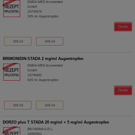
EMRA-MED Arzneimittel
GmbH
19746676
3X5
ml
Augentropfen
Details
3X5 ml
6X5 ml
BRIMONIDIN-STADA 2 mg/ml Augentropfen
EMRA-MED Arzneimittel
GmbH
19746682
6X5
ml
Augentropfen
Details
3X5 ml
6X5 ml
DORZO plus T STADA 20 mg/ml + 5 mg/ml Augentropfen
BB FARMA S.R.L.
16082661