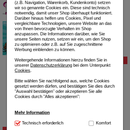
(z.B. Navigation, Warenkorb, Kundenkonto) setzen
wir so genannte Cookies ein. Diese sind technisch
notwendig, damit unser Shop überhaupt funktioniert.
Darüber hinaus helfen uns Cookies, Pixel und
vergleichbare Technologien, unsere Website an das
von Ihnen bevorzugte Verhalten im Shop
anzupassen. Die Informationen darüber, wie Sie
unsere Seiten nutzen, setzen wir ein, um den Shop
zu optimieren oder z.B. auf Sie zugeschnittene
Werbung einblenden zu können.
Weitergehende Informationen hierzu finden Sie in
Bestellung
unserer
Datenschutzerklärung
bei dem Unterpunkt
Hilfe zur Anmeldung
Cookies
.
Hilfe zum Bestellvorgang
Zahlungsmöglichkeiten
Bitte wählen Sie nachfolgend aus, welche Cookies
Rezepte einlösen
gesetzt werden dürfen, und bestätigen Sie dies durch
Freiumschläge anfordern
"Auswahl bestätigen" oder akzeptieren Sie alle
Freiumschläge downloaden
Cookies durch "Alles akzeptieren":
Auslandsbestellung
Reklamation
Widerrufsformular
Mehr Information
Problembehebung
Bestellschein
Technisch Notwendig:
Technisch erforderlich
Hierbei handelt es sich um
Komfort
Cookies, die für die Grundfunktionen unserer