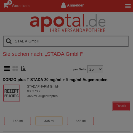
0
Anmelden
Warenkorb
Sie suchen nach:
„
STADA GmbH
“
pro Seite
DORZO plus T STADA 20 mg/ml + 5 mg/ml Augentropfen
STADAPHARM GmbH
08837358
3X5
ml
Augentropfen
Details
1X5 ml
3X5 ml
6X5 ml