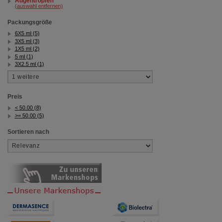
Augentropfen
(auswahl entfernen)
Packungsgröße
6X5 ml (5)
3X5 ml (3)
1X5 ml (2)
5 ml (1)
3X2.5 ml (1)
Preis
< 50.00 (8)
>= 50.00 (5)
Sortieren nach