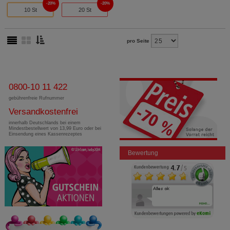
20%
20%
10 St
20 St
pro Seite
0800-10 11 422
gebührenfreie Rufnummer
Versandkostenfrei
innerhalb Deutschlands bei einem
Mindestbestellwert von 13,99 Euro oder bei
Einsendung eines Kassenrezeptes
Bewertung