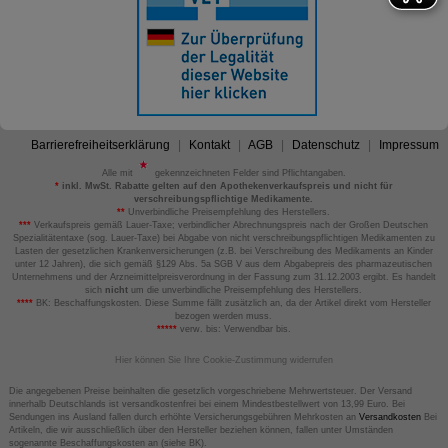
Barrierefreiheitserklärung
Kontakt
AGB
Datenschutz
Impressum
Alle mit
gekennzeichneten Felder sind Pflichtangaben.
*
inkl. MwSt. Rabatte gelten auf den Apothekenverkaufspreis und nicht für
verschreibungspflichtige Medikamente.
**
Unverbindliche Preisempfehlung des Herstellers.
***
Verkaufspreis gemäß Lauer-Taxe; verbindlicher Abrechnungspreis nach der Großen Deutschen
Spezialitätentaxe (sog. Lauer-Taxe) bei Abgabe von nicht verschreibungspflichtigen Medikamenten zu
Lasten der gesetzlichen Krankenversicherungen (z.B. bei Verschreibung des Medikaments an Kinder
unter 12 Jahren), die sich gemäß §129 Abs. 5a SGB V aus dem Abgabepreis des pharmazeutischen
Unternehmens und der Arzneimittelpreisverordnung in der Fassung zum 31.12.2003 ergibt. Es handelt
sich
nicht
um die unverbindliche Preisempfehlung des Herstellers.
****
BK: Beschaffungskosten. Diese Summe fällt zusätzlich an, da der Artikel direkt vom Hersteller
bezogen werden muss.
*****
verw. bis: Verwendbar bis.
Hier können Sie Ihre Cookie-Zustimmung widerrufen
Die angegebenen Preise beinhalten die gesetzlich vorgeschriebene Mehrwertsteuer. Der Versand
innerhalb Deutschlands ist versandkostenfrei bei einem Mindestbestellwert von 13,99 Euro. Bei
Sendungen ins Ausland fallen durch erhöhte Versicherungsgebühren Mehrkosten an
Versandkosten
Bei
Artikeln, die wir ausschließlich über den Hersteller beziehen können, fallen unter Umständen
sogenannte Beschaffungskosten an (siehe BK).