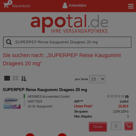
0
Anmelden
Warenkorb
Sie suchen nach:
„
SUPERPEP Reise Kaugummi
Dragees 20 mg
“
pro Seite
SUPERPEP Reise Kaugummi Dragees 20 mg
HERMES Arzneimittel GmbH
0
04877929
AVP
***
12,95 €
Unser Preis
*
10,36 €
10
St
Kaugummi
Sie sparen
2,59 €
(
20%
)
Max. Abgabe:
3
Details