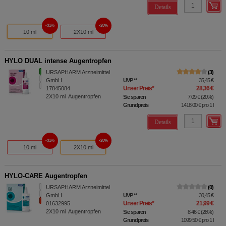
Details
31%
20%
10 ml
2X10 ml
HYLO DUAL intense Augentropfen
URSAPHARM Arzneimittel
3
GmbH
UVP
**
35,45 €
Unser Preis
*
28,36 €
17845084
2X10
ml
Augentropfen
Sie sparen
7,09 €
(
20%
)
Grundpreis
1418,00 €
pro 1 l
Details
31%
20%
10 ml
2X10 ml
HYLO-CARE Augentropfen
URSAPHARM Arzneimittel
0
GmbH
UVP
**
30,45 €
Unser Preis
*
21,99 €
01632995
2X10
ml
Augentropfen
Sie sparen
8,46 €
(
28%
)
Grundpreis
1099,50 €
pro 1 l