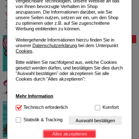
vergleichbare Technologien, unsere Website an das
von Ihnen bevorzugte Verhalten im Shop
gebührenfreie Rufnummer
anzupassen. Die Informationen darüber, wie Sie
Versandkostenfrei
unsere Seiten nutzen, setzen wir ein, um den Shop
innerhalb Deutschlands bei einem
zu optimieren oder z.B. auf Sie zugeschnittene
Mindestbestellwert von 13,99 Euro oder bei
Einsendung eines Kassenrezeptes
Werbung einblenden zu können.
Bewertung
Weitergehende Informationen hierzu finden Sie in
unserer
Datenschutzerklärung
bei dem Unterpunkt
Cookies
.
Bitte wählen Sie nachfolgend aus, welche Cookies
gesetzt werden dürfen, und bestätigen Sie dies durch
"Auswahl bestätigen" oder akzeptieren Sie alle
Cookies durch "Alles akzeptieren":
Mehr Information
Technisch Notwendig:
Technisch erforderlich
Hierbei handelt es sich um
Komfort
Cookies, die für die Grundfunktionen unserer
Website notwendig sind (z.B. Navigation, Warenkorb,
Statistik & Tracking
Auswahl bestätigen
Kundenkonto), weshalb auf diese nicht verzichtet
werden kann.
Alles akzeptieren