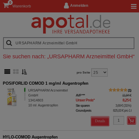
0
Anmelden
Warenkorb
Sie suchen nach:
„
URSAPHARM Arzneimittel GmbH
“
pro Seite
POSIFORLID COMOD 1 mg/ml Augentropfen
URSAPHARM Arzneimittel
1
GmbH
AVP
***
11,94 €
Unser Preis
*
8,25 €
13414803
10
ml
Augentropfen
Sie sparen
3,69 €
(
31%
)
Grundpreis
825,00 €
pro 1 l
Details
HYLO-COMOD Augentropfen