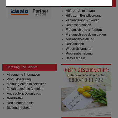
Komfort:
Diese Cookies werden genutzt um das
Bestellung
Einkaufserlebnis noch ansprechender zu gestalten,
beispielsweise für die Wiedererkennung des
Hilfe zur Anmeldung
Besuchers oder unsere Seite an bevorzugte
Hilfe zum Bestellvorgang
Verhaltensweisen (z.B. Spracheinstellung)
Zahlungsmöglichkeiten
anzupassen. Komfort-Cookies ermöglichen es uns
Rezepte einlösen
auch auf Ihre Bedürfnisse zugeschrittene Inhalte
Freiumschläge anfordern
anzuzeigen und unser Partnerprogramm zu
Freiumschläge downloaden
betreiben.
Auslandsbestellung
Reklamation
Statistik & Tracking:
Hierüber lassen sich
Widerrufsformular
Informationen über die Art und Weise der Nutzung
Problembehebung
unserer Website sammeln, mit deren Hilfe wir unsere
Bestellschein
Website weiter für Sie optimieren können, den Inhalt
Beratung und Service
auf unserer Website aber auch die Werbung auf
Drittseiten möglichst relevant für Sie zu gestalten.
Allgemeine Information
Bitte beachten Sie, dass Daten hierfür teilweise an
Produktberatung
Dritte wie z.B. Google oder soziale Medien
Meldung Arzneimittelrisiken
übertragen werden.
Zuzahlungsfreie Arzneien
Angebote & Downloads
Newsletter
Neukundenprämie
Stellenangebote