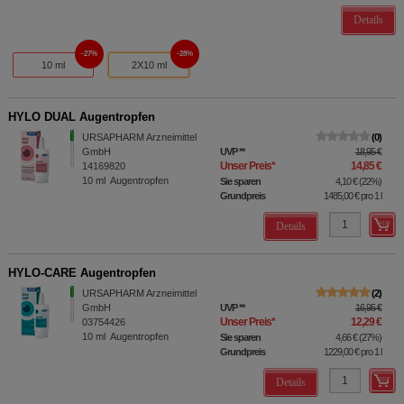
Details
27%
28%
10 ml
2X10 ml
HYLO DUAL Augentropfen
URSAPHARM Arzneimittel
0
GmbH
UVP
**
18,95 €
Unser Preis
*
14,85 €
14169820
10
ml
Augentropfen
Sie sparen
4,10 €
(
22%
)
Grundpreis
1485,00 €
pro 1 l
Details
HYLO-CARE Augentropfen
URSAPHARM Arzneimittel
2
GmbH
UVP
**
16,95 €
Unser Preis
*
12,29 €
03754426
10
ml
Augentropfen
Sie sparen
4,66 €
(
27%
)
Grundpreis
1229,00 €
pro 1 l
Details