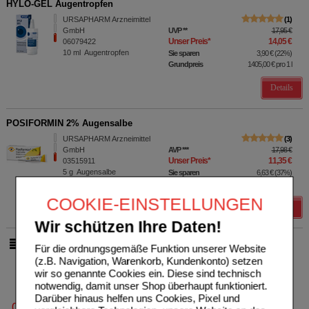
HYLO-GEL Augentropfen
URSAPHARM Arzneimittel
1
GmbH
UVP
**
17,95 €
Unser Preis
*
14,05 €
06079422
10
ml
Augentropfen
Sie sparen
3,90 €
(
22%
)
Grundpreis
1405,00 €
pro 1 l
Details
POSIFORMIN 2% Augensalbe
URSAPHARM Arzneimittel
3
GmbH
AVP
***
17,98 €
Unser Preis
*
11,35 €
03515911
5
g
Augensalbe
Sie sparen
6,63 €
(
37%
)
Grundpreis
2270,00 €
pro 1 kg
COOKIE-EINSTELLUNGEN
Details
Wir schützen Ihre Daten!
pro Seite
Für die ordnungsgemäße Funktion unserer Website
(z.B. Navigation, Warenkorb, Kundenkonto) setzen
wir so genannte Cookies ein. Diese sind technisch
notwendig, damit unser Shop überhaupt funktioniert.
Darüber hinaus helfen uns Cookies, Pixel und
0800-10 11 422