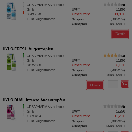
URSAPHARM Arzneimittel
0
GmbH
UVP
**
15,95 €
Unser Preis
*
11,99 €
00495970
10
ml
Augentropfen
Sie sparen
3,96 €
(
25%
)
Grundpreis
1199,00 €
pro 1 l
Details
HYLO-FRESH Augentropfen
URSAPHARM Arzneimittel
3
GmbH
UVP
**
10,95 €
Unser Preis
*
8,19 €
01927006
10
ml
Augentropfen
Sie sparen
2,76 €
(
25%
)
Grundpreis
819,00 €
pro 1 l
Details
HYLO DUAL intense Augentropfen
URSAPHARM Arzneimittel
0
GmbH
UVP
**
19,95 €
Unser Preis
*
13,79 €
13833434
10
ml
Augentropfen
Sie sparen
6,16 €
(
31%
)
Grundpreis
1379,00 €
pro 1 l