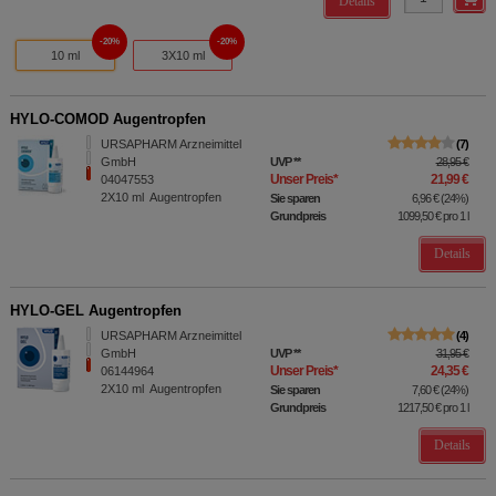
Details
20%
20%
10 ml
3X10 ml
HYLO-COMOD Augentropfen
URSAPHARM Arzneimittel
7
GmbH
UVP
**
28,95 €
Unser Preis
*
21,99 €
04047553
2X10
ml
Augentropfen
Sie sparen
6,96 €
(
24%
)
Grundpreis
1099,50 €
pro 1 l
Details
HYLO-GEL Augentropfen
URSAPHARM Arzneimittel
4
GmbH
UVP
**
31,95 €
Unser Preis
*
24,35 €
06144964
2X10
ml
Augentropfen
Sie sparen
7,60 €
(
24%
)
Grundpreis
1217,50 €
pro 1 l
Details