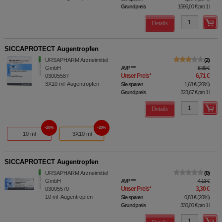
Grundpreis
1596,00 €
pro 1 l
Details
SICCAPROTECT Augentropfen
URSAPHARM Arzneimittel
2
GmbH
AVP
***
8,39 €
Unser Preis
*
6,71 €
03005587
3X10
ml
Augentropfen
Sie sparen
1,68 €
(
20%
)
Grundpreis
223,67 €
pro 1 l
Details
20%
20%
10 ml
3X10 ml
SICCAPROTECT Augentropfen
URSAPHARM Arzneimittel
0
GmbH
AVP
***
4,13 €
Unser Preis
*
3,30 €
03005570
10
ml
Augentropfen
Sie sparen
0,83 €
(
20%
)
Grundpreis
330,00 €
pro 1 l