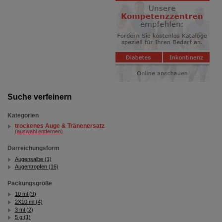
Suche verfeinern
Kategorien
trockenes Auge & Tränenersatz
(auswahl entfernen)
Darreichungsform
Augensalbe (1)
Augentropfen (16)
Packungsgröße
10 ml (9)
2X10 ml (4)
3 ml (2)
5 g (1)