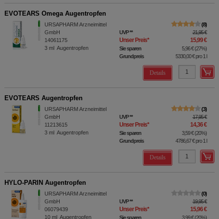
EVOTEARS Omega Augentropfen
URSAPHARM Arzneimittel
8
GmbH
UVP
**
21,95 €
Unser Preis
*
15,99 €
14061175
3
ml
Augentropfen
Sie sparen
5,96 €
(
27%
)
Grundpreis
5330,00 €
pro 1 l
Details
EVOTEARS Augentropfen
URSAPHARM Arzneimittel
3
GmbH
UVP
**
17,95 €
Unser Preis
*
14,36 €
11213615
3
ml
Augentropfen
Sie sparen
3,59 €
(
20%
)
Grundpreis
4786,67 €
pro 1 l
Details
HYLO-PARIN Augentropfen
URSAPHARM Arzneimittel
0
GmbH
UVP
**
19,95 €
Unser Preis
*
15,96 €
06079439
10
ml
Augentropfen
Sie sparen
3,99 €
(
20%
)