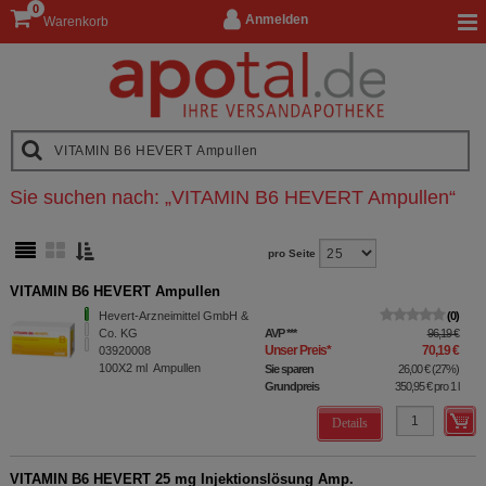
0
Anmelden
Warenkorb
Sie suchen nach:
„
VITAMIN B6 HEVERT Ampullen
“
pro Seite
VITAMIN B6 HEVERT Ampullen
Hevert-Arzneimittel GmbH &
0
Co. KG
AVP
***
96,19 €
Unser Preis
*
70,19 €
03920008
100X2
ml
Ampullen
Sie sparen
26,00 €
(
27%
)
Grundpreis
350,95 €
pro 1 l
Details
VITAMIN B6 HEVERT 25 mg Injektionslösung Amp.