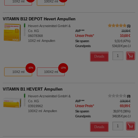
10X2 ml
100X2 ml
VITAMIN B12 DEPOT Hevert Ampullen
Hevert-Arzneimittel GmbH &
1
Co. KG
AVP
***
19,99 €
Unser Preis
*
10,68 €
06078368
10X2
ml
Ampullen
Sie sparen
9,31 €
(
47%
)
Grundpreis
534,00 €
pro 1 l
Details
47%
27%
10X2 ml
100X2 ml
VITAMIN B1 HEVERT Ampullen
Hevert-Arzneimittel GmbH &
0
Co. KG
AVP
***
109,96 €
Unser Preis
*
69,99 €
03919962
100X2
ml
Ampullen
Sie sparen
39,97 €
(
36%
)
Grundpreis
349,95 €
pro 1 l
Details