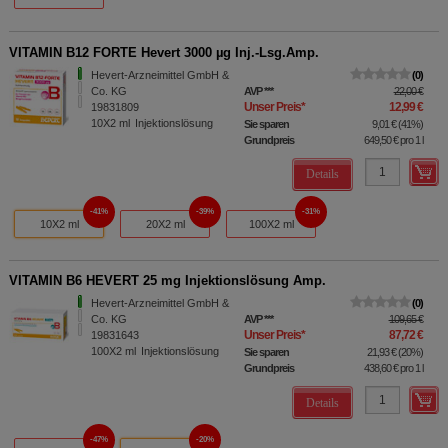
VITAMIN B12 FORTE Hevert 3000 µg Inj.-Lsg.Amp.
Hevert-Arzneimittel GmbH &
0
Co. KG
AVP
***
22,00 €
Unser Preis
*
12,99 €
19831809
10X2
ml
Injektionslösung
Sie sparen
9,01 €
(
41%
)
Grundpreis
649,50 €
pro 1 l
Details
41%
39%
31%
10X2 ml
20X2 ml
100X2 ml
VITAMIN B6 HEVERT 25 mg Injektionslösung Amp.
Hevert-Arzneimittel GmbH &
0
Co. KG
AVP
***
109,65 €
Unser Preis
*
87,72 €
19831643
100X2
ml
Injektionslösung
Sie sparen
21,93 €
(
20%
)
Grundpreis
438,60 €
pro 1 l
Details
47%
20%