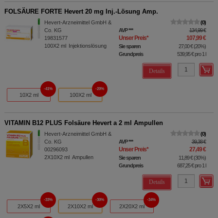
FOLSÄURE FORTE Hevert 20 mg Inj.-Lösung Amp.
Hevert-Arzneimittel GmbH &
0
Co. KG
AVP
***
134,99 €
Unser Preis
*
107,99 €
19831577
100X2
ml
Injektionslösung
Sie sparen
27,00 €
(
20%
)
Grundpreis
539,95 €
pro 1 l
Details
41%
20%
10X2 ml
100X2 ml
VITAMIN B12 PLUS Folsäure Hevert a 2 ml Ampullen
Hevert-Arzneimittel GmbH &
0
Co. KG
AVP
***
39,38 €
Unser Preis
*
27,49 €
00296093
2X10X2
ml
Ampullen
Sie sparen
11,89 €
(
30%
)
Grundpreis
687,25 €
pro 1 l
Details
33%
30%
34%
2X5X2 ml
2X10X2 ml
2X20X2 ml