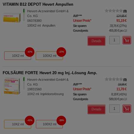
VITAMIN B12 DEPOT Hevert Ampullen
Hevert-Arzneimittel GmbH &
0
Co. KG
AVP
***
124,95 €
Unser Preis
*
91,19 €
06078380
100X2
ml
Ampullen
Sie sparen
33,76 €
(
27%
)
Grundpreis
455,95 €
pro 1 l
Details
47%
27%
10X2 ml
100X2 ml
FOLSÄURE FORTE Hevert 20 mg Inj.-Lösung Amp.
Hevert-Arzneimittel GmbH &
0
Co. KG
AVP
***
19,96 €
Unser Preis
*
11,78 €
19831560
10X2
ml
Injektionslösung
Sie sparen
8,18 €
(
41%
)
Grundpreis
589,00 €
pro 1 l
Details
41%
20%
10X2 ml
100X2 ml