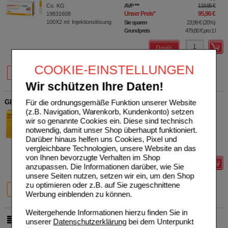
Co. KG
AVP
***
119,95 €
Unser Preis
*
95,96 €
19831608
100X2
ml
Injektionslösung
Sie sparen
23,99 €
(
20%
)
Grundpreis
479,80 €
pro 1 l
Details
COOKIE-EINSTELLUNGEN
34%
20%
10X2 ml
100X2 ml
Wir schützen Ihre Daten!
GINKGO BILOBA HEVERT injekt N Ampullen
Für die ordnungsgemäße Funktion unserer Website
(z.B. Navigation, Warenkorb, Kundenkonto) setzen
Hevert-Arzneimittel GmbH &
0
wir so genannte Cookies ein. Diese sind technisch
Co. KG
AVP
***
29,95 €
notwendig, damit unser Shop überhaupt funktioniert.
Unser Preis
*
16,59 €
18092853
10X2
ml
Ampullen
Darüber hinaus helfen uns Cookies, Pixel und
Sie sparen
13,36 €
(
45%
)
Grundpreis
829,50 €
pro 1 l
vergleichbare Technologien, unsere Website an das
von Ihnen bevorzugte Verhalten im Shop
Details
anzupassen. Die Informationen darüber, wie Sie
unsere Seiten nutzen, setzen wir ein, um den Shop
45%
28%
zu optimieren oder z.B. auf Sie zugeschnittene
10X2 ml
100X2 ml
Werbung einblenden zu können.
Weitergehende Informationen hierzu finden Sie in
unserer
Datenschutzerklärung
bei dem Unterpunkt
pro Seite