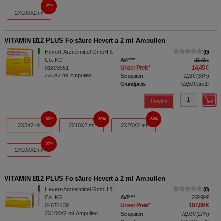
27%
2X100X2 ml
VITAMIN B12 PLUS Folsäure Hevert a 2 ml Ampullen
Hevert-Arzneimittel GmbH &
0
Co. KG
AVP
***
21,71 €
Unser Preis
*
14,45 €
01893951
2X5X2
ml
Ampullen
Sie sparen
7,26 €
(
33%
)
Grundpreis
722,50 €
pro 1 l
Details
33%
30%
34%
2X5X2 ml
2X10X2 ml
2X20X2 ml
27%
2X100X2 ml
VITAMIN B12 PLUS Folsäure Hevert a 2 ml Ampullen
Hevert-Arzneimittel GmbH &
0
Co. KG
AVP
***
269,99 €
Unser Preis
*
197,09 €
04674439
2X100X2
ml
Ampullen
Sie sparen
72,90 €
(
27%
)