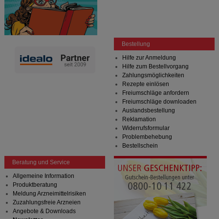
Statistik & Tracking:
Hierüber lassen sich
Informationen über die Art und Weise der Nutzung
unserer Website sammeln, mit deren Hilfe wir unsere
Website weiter für Sie optimieren können, den Inhalt
Bestellung
auf unserer Website aber auch die Werbung auf
Drittseiten möglichst relevant für Sie zu gestalten.
Hilfe zur Anmeldung
Bitte beachten Sie, dass Daten hierfür teilweise an
Hilfe zum Bestellvorgang
Dritte wie z.B. Google oder soziale Medien
Zahlungsmöglichkeiten
übertragen werden.
Rezepte einlösen
Freiumschläge anfordern
Freiumschläge downloaden
Auslandsbestellung
Reklamation
Widerrufsformular
Problembehebung
Bestellschein
Beratung und Service
Allgemeine Information
Produktberatung
Meldung Arzneimittelrisiken
Zuzahlungsfreie Arzneien
Angebote & Downloads