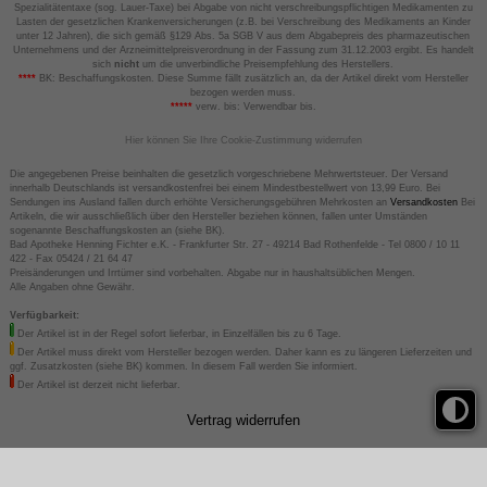
Spezialitätentaxe (sog. Lauer-Taxe) bei Abgabe von nicht verschreibungspflichtigen Medikamenten zu
Lasten der gesetzlichen Krankenversicherungen (z.B. bei Verschreibung des Medikaments an Kinder
unter 12 Jahren), die sich gemäß §129 Abs. 5a SGB V aus dem Abgabepreis des pharmazeutischen
Unternehmens und der Arzneimittelpreisverordnung in der Fassung zum 31.12.2003 ergibt. Es handelt
sich
nicht
um die unverbindliche Preisempfehlung des Herstellers.
****
BK: Beschaffungskosten. Diese Summe fällt zusätzlich an, da der Artikel direkt vom Hersteller
bezogen werden muss.
*****
verw. bis: Verwendbar bis.
Hier können Sie Ihre Cookie-Zustimmung widerrufen
Die angegebenen Preise beinhalten die gesetzlich vorgeschriebene Mehrwertsteuer. Der Versand
innerhalb Deutschlands ist versandkostenfrei bei einem Mindestbestellwert von 13,99 Euro. Bei
Sendungen ins Ausland fallen durch erhöhte Versicherungsgebühren Mehrkosten an
Versandkosten
Bei
Artikeln, die wir ausschließlich über den Hersteller beziehen können, fallen unter Umständen
sogenannte Beschaffungskosten an (siehe BK).
Bad Apotheke Henning Fichter e.K. - Frankfurter Str. 27 - 49214 Bad Rothenfelde - Tel 0800 / 10 11
422 - Fax 05424 / 21 64 47
Preisänderungen und Irrtümer sind vorbehalten. Abgabe nur in haushaltsüblichen Mengen.
Alle Angaben ohne Gewähr.
Verfügbarkeit:
Der Artikel ist in der Regel sofort lieferbar, in Einzelfällen bis zu 6 Tage.
Der Artikel muss direkt vom Hersteller bezogen werden. Daher kann es zu längeren Lieferzeiten und
ggf. Zusatzkosten (siehe BK) kommen. In diesem Fall werden Sie informiert.
Der Artikel ist derzeit nicht lieferbar.
Vertrag widerrufen