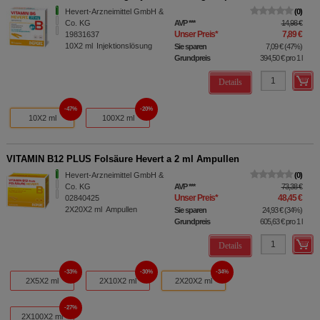
Hevert-Arzneimittel GmbH &
0
Co. KG
AVP
***
14,98 €
Unser Preis
*
7,89 €
19831637
10X2
ml
Injektionslösung
Sie sparen
7,09 €
(
47%
)
Grundpreis
394,50 €
pro 1 l
Details
47%
20%
10X2 ml
100X2 ml
VITAMIN B12 PLUS Folsäure Hevert a 2 ml Ampullen
Hevert-Arzneimittel GmbH &
0
Co. KG
AVP
***
73,38 €
Unser Preis
*
48,45 €
02840425
2X20X2
ml
Ampullen
Sie sparen
24,93 €
(
34%
)
Grundpreis
605,63 €
pro 1 l
Details
33%
30%
34%
2X5X2 ml
2X10X2 ml
2X20X2 ml
27%
2X100X2 ml