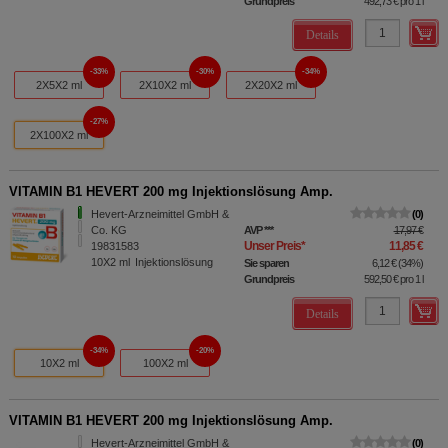
Grundpreis
492,73 €
pro 1 l
Details
33%
30%
34%
2X5X2 ml
2X10X2 ml
2X20X2 ml
27%
2X100X2 ml
VITAMIN B1 HEVERT 200 mg Injektionslösung Amp.
Hevert-Arzneimittel GmbH &
0
Co. KG
AVP
***
17,97 €
Unser Preis
*
11,85 €
19831583
10X2
ml
Injektionslösung
Sie sparen
6,12 €
(
34%
)
Grundpreis
592,50 €
pro 1 l
Details
34%
20%
10X2 ml
100X2 ml
VITAMIN B1 HEVERT 200 mg Injektionslösung Amp.
Hevert-Arzneimittel GmbH &
0