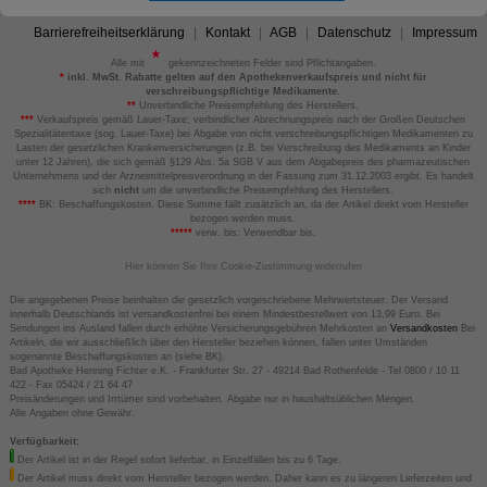
Barrierefreiheitserklärung
Kontakt
AGB
Datenschutz
Impressum
Alle mit
gekennzeichneten Felder sind Pflichtangaben.
*
inkl. MwSt. Rabatte gelten auf den Apothekenverkaufspreis und nicht für
verschreibungspflichtige Medikamente.
**
Unverbindliche Preisempfehlung des Herstellers.
***
Verkaufspreis gemäß Lauer-Taxe; verbindlicher Abrechnungspreis nach der Großen Deutschen
Spezialitätentaxe (sog. Lauer-Taxe) bei Abgabe von nicht verschreibungspflichtigen Medikamenten zu
Lasten der gesetzlichen Krankenversicherungen (z.B. bei Verschreibung des Medikaments an Kinder
unter 12 Jahren), die sich gemäß §129 Abs. 5a SGB V aus dem Abgabepreis des pharmazeutischen
Unternehmens und der Arzneimittelpreisverordnung in der Fassung zum 31.12.2003 ergibt. Es handelt
sich
nicht
um die unverbindliche Preisempfehlung des Herstellers.
****
BK: Beschaffungskosten. Diese Summe fällt zusätzlich an, da der Artikel direkt vom Hersteller
bezogen werden muss.
*****
verw. bis: Verwendbar bis.
Hier können Sie Ihre Cookie-Zustimmung widerrufen
Die angegebenen Preise beinhalten die gesetzlich vorgeschriebene Mehrwertsteuer. Der Versand
innerhalb Deutschlands ist versandkostenfrei bei einem Mindestbestellwert von 13,99 Euro. Bei
Sendungen ins Ausland fallen durch erhöhte Versicherungsgebühren Mehrkosten an
Versandkosten
Bei
Artikeln, die wir ausschließlich über den Hersteller beziehen können, fallen unter Umständen
sogenannte Beschaffungskosten an (siehe BK).
Bad Apotheke Henning Fichter e.K. - Frankfurter Str. 27 - 49214 Bad Rothenfelde - Tel 0800 / 10 11
422 - Fax 05424 / 21 64 47
Preisänderungen und Irrtümer sind vorbehalten. Abgabe nur in haushaltsüblichen Mengen.
Alle Angaben ohne Gewähr.
Verfügbarkeit:
Der Artikel ist in der Regel sofort lieferbar, in Einzelfällen bis zu 6 Tage.
Der Artikel muss direkt vom Hersteller bezogen werden. Daher kann es zu längeren Lieferzeiten und