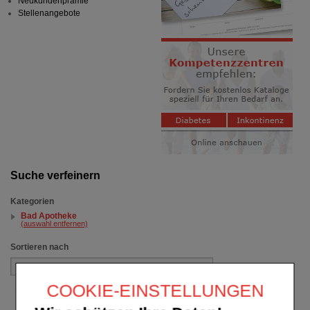
Neukundenprämie
Stellenangebote
Suche verfeinern
Kategorien
Bad Apotheke
(auswahl entfernen)
Sortieren nach
COOKIE-EINSTELLUNGEN