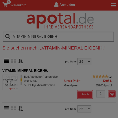
0
Anmelden
Warenkorb
Sie suchen nach:
„
VITAMIN-MINERAL EIGENH.
“
pro Seite
VITAMIN-MINERAL EIGENH.
Bad Apotheke Rothenfelde
1
Unser Preis
*
12,95 €
08065306
50
ml
Injektionsflaschen
Grundpreis
259,00 €
pro 1 l
Details
pro Seite