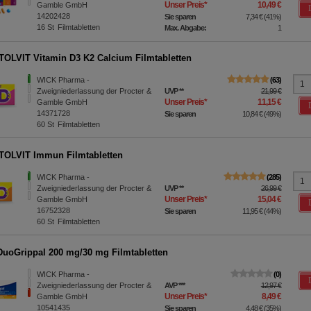
Unser Preis
*
10,49 €
Gamble GmbH
14202428
Sie sparen
7,34 €
(
41%
)
16
St
Filmtabletten
Max. Abgabe:
1
OLVIT Vitamin D3 K2 Calcium Filmtabletten
WICK Pharma -
63
Zweigniederlassung der Procter &
UVP
**
21,99 €
Unser Preis
*
11,15 €
Gamble GmbH
14371728
Sie sparen
10,84 €
(
49%
)
60
St
Filmtabletten
OLVIT Immun Filmtabletten
WICK Pharma -
285
Zweigniederlassung der Procter &
UVP
**
26,99 €
Unser Preis
*
15,04 €
Gamble GmbH
16752328
Sie sparen
11,95 €
(
44%
)
60
St
Filmtabletten
uoGrippal 200 mg/30 mg Filmtabletten
WICK Pharma -
0
Zweigniederlassung der Procter &
AVP
***
12,97 €
Unser Preis
*
8,49 €
Gamble GmbH
10541435
Sie sparen
4,48 €
(
35%
)