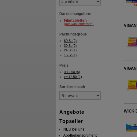
Darreichungsform
Filmtabletten
(auswahl entfernen)
VIGANT
Packungsgröße
60 St (2)
30 St (2)
24 St (1)
16 St (1)
Preis
VIGANT
< 12.50 (5)
>= 12.50 (1)
Sortieren nach
WICK D
Angebote
Topseller
NEU bei uns
Apothekensortiment