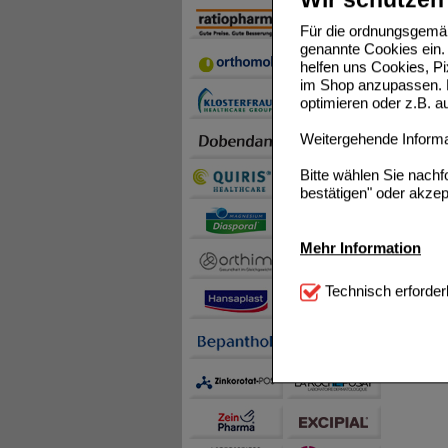
Für die ordnungsgemäß
genannte Cookies ein. 
helfen uns Cookies, P
im Shop anzupassen. D
optimieren oder z.B. 
Weitergehende Informat
Bitte wählen Sie nach
bestätigen" oder akzep
Mehr Information
Technisch Notwendi
Technisch erforder
notwendig sind (z.B. N
Komfort:
Diese Cookie
beispielsweise für di
Spracheinstellung) an
Inhalte anzuzeigen un
Statistik & Tracking:
H
sammeln, mit deren Hil