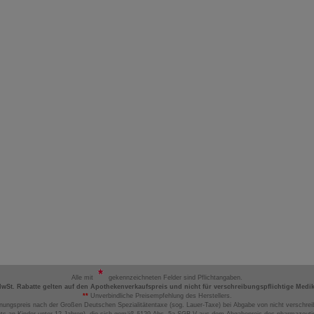
Alle mit
gekennzeichneten Felder sind Pflichtangaben.
MwSt. Rabatte gelten auf den Apothekenverkaufspreis und nicht für verschreibungspflichtige Medi
**
Unverbindliche Preisempfehlung des Herstellers.
nungspreis nach der Großen Deutschen Spezialitätentaxe (sog. Lauer-Taxe) bei Abgabe von nicht verschrei