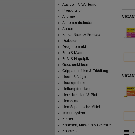
Aus der TV-Werbung
Preisknüller
Allergie
VIGANT
Allgemeinbefinden
Augen
Blase, Niere & Prostata
Diabetes
Drogeriemarkt
Frau & Mann
Fuß- & Nagelpilz
Geschenkideen
Grippale Infekte & Erkältung
VIGANT
Haare & Nägel
Hausapotheke
Heilung der Haut
Herz, Kreislauf & Blut
Homecare
Homöopathische Mittel
Immunsystem
Kinder
Knochen, Muskeln & Gelenke
Kosmetik