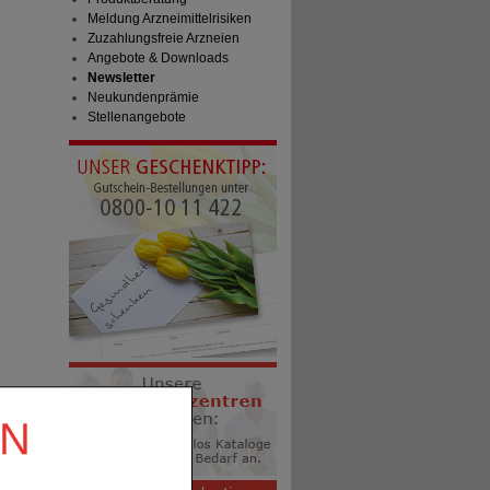
Meldung Arzneimittelrisiken
Zuzahlungsfreie Arzneien
Angebote & Downloads
Newsletter
Neukundenprämie
Stellenangebote
EN