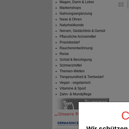
Magen, Darm & Leber
Markenshops
Nahrungsergänzung
Nase & Ohren
Naturheilkunde
Nerven, Gedächtnis & Gemüt
Pflanzliche Arzneimittel
Praxisbedarf
Raucherentwöhnung
Reise
Schlaf & Beruhigung
Schmerzmittel
Themen-Welten
Tiergesundheit & Tierbedarf
Vegan - vegetarisch
Vitamine & Sport
Zahn- & Mundpflege
C
Wir schützen 