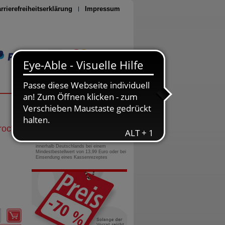
rrierefreiheitserklärung
Impressum
Seite drucken
0800-10 11 422
gebührenfreie Rufnummer
octer
Versandkostenfrei
innerhalb Deutschlands bei einem
Mindestbestellwert von 13,99 Euro oder bei
Einsendung eines Kassenrezeptes