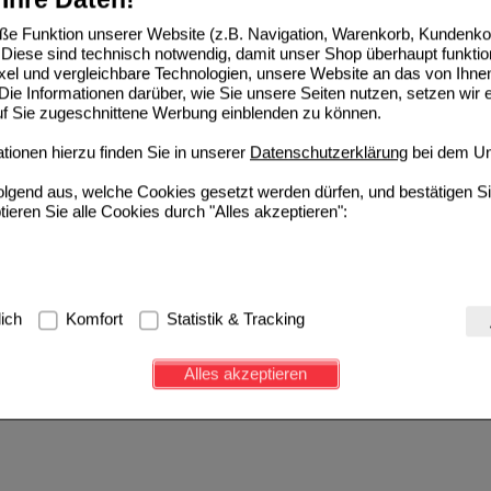
e Funktion unserer Website (z.B. Navigation, Warenkorb, Kundenkon
Diese sind technisch notwendig, damit unser Shop überhaupt funktio
ixel und vergleichbare Technologien, unsere Website an das von Ihne
ie Informationen darüber, wie Sie unsere Seiten nutzen, setzen wir 
auf Sie zugeschnittene Werbung einblenden zu können.
ionen hierzu finden Sie in unserer
Datenschutzerklärung
bei dem Un
folgend aus, welche Cookies gesetzt werden dürfen, und bestätigen S
tieren Sie alle Cookies durch "Alles akzeptieren":
g:
Hierbei handelt es sich um Cookies, die für die Grundfunktionen u
lich
Komfort
Statistik & Tracking
avigation, Warenkorb, Kundenkonto), weshalb auf diese nicht verzich
s werden genutzt um das Einkaufserlebnis noch ansprechender zu g
Alles akzeptieren
e Wiedererkennung des Besuchers oder unsere Seite an bevorzugte Ve
zupassen. Komfort-Cookies ermöglichen es uns auch auf Ihre Bedürf
d unser Partnerprogramm zu betreiben.
ierüber lassen sich Informationen über die Art und Weise der Nutzu
fe wir unsere Website weiter für Sie optimieren können, den Inhalt a