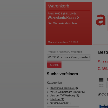
Warenkorb
Preis:
0,00 €
(inkl. MwSt.)
Warenkorb/Kasse
Der Warenkorb ist leer
Mindestbestellwert 13,99 €
Best
Produkt / Anbieter / Wirkstoff
Sie 
Suchen
& Ga
Suche verfeinern
Kategorien
Knochen & Gelenke (3)
WICK Gemeinsam Stärker (3)
WICK D
Aus der TV-Werbung (2)
Medinait (2)
für den Notfall (1)