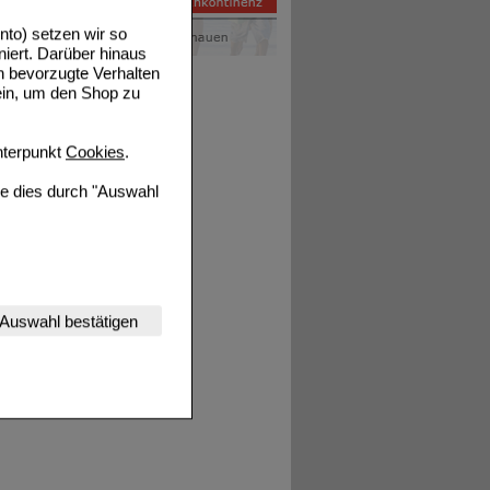
to) setzen wir so
niert. Darüber hinaus
n bevorzugte Verhalten
ein, um den Shop zu
terpunkt
Cookies
.
ie dies durch "Auswahl
nserer Website
Auswahl bestätigen
tet werden kann.
estalten,
rhaltensweisen (z.B.
nisse zugeschrittene
ng unserer Website
uf unserer Website aber