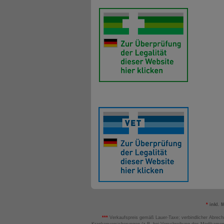
*
inkl. 
***
Verkaufspreis gemäß Lauer-Taxe; verbindlicher Abrech