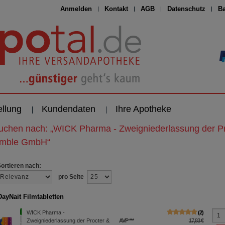
Anmelden
Kontakt
AGB
Datenschutz
Ba
ellung
Kundendaten
Ihre Apotheke
suchen nach:
„
WICK Pharma - Zweigniederlassung der Pr
mble GmbH
“
Sortieren nach:
pro Seite
ayNait Filmtabletten
WICK Pharma -
2
Zweigniederlassung der Procter &
AVP
***
17,83 €