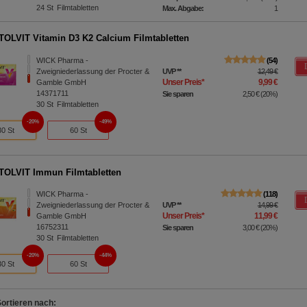
24
St
Filmtabletten
Max. Abgabe:
1
OLVIT Vitamin D3 K2 Calcium Filmtabletten
WICK Pharma -
54
Zweigniederlassung der Procter &
UVP
**
12,49 €
Unser Preis
*
9,99 €
Gamble GmbH
14371711
Sie sparen
2,50 €
(
20%
)
30
St
Filmtabletten
20%
49%
30 St
60 St
OLVIT Immun Filmtabletten
WICK Pharma -
118
Zweigniederlassung der Procter &
UVP
**
14,99 €
Unser Preis
*
11,99 €
Gamble GmbH
16752311
Sie sparen
3,00 €
(
20%
)
30
St
Filmtabletten
20%
44%
30 St
60 St
Sortieren nach: