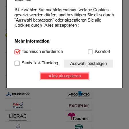
Bitte wählen Sie nachfolgend aus, welche Cookies
gesetzt werden dürfen, und bestätigen Sie dies durch
"Auswahl bestätigen" oder akzeptieren Sie alle
Cookies durch "Alles akzeptieren":
Mehr Information
Technisch Notwendig:
Technisch erforderlich
Hierbei handelt es sich um
Komfort
Cookies, die für die Grundfunktionen unserer
Website notwendig sind (z.B. Navigation, Warenkorb,
Statistik & Tracking
Auswahl bestätigen
Kundenkonto), weshalb auf diese nicht verzichtet
werden kann.
Alles akzeptieren
Komfort:
Diese Cookies werden genutzt um das
Einkaufserlebnis noch ansprechender zu gestalten,
beispielsweise für die Wiedererkennung des
Besuchers oder unsere Seite an bevorzugte
Verhaltensweisen (z.B. Spracheinstellung)
anzupassen. Komfort-Cookies ermöglichen es uns
auch auf Ihre Bedürfnisse zugeschrittene Inhalte
anzuzeigen und unser Partnerprogramm zu
betreiben.