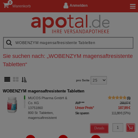
0
Anmelden
Warenkorb
Sie suchen nach:
„
WOBENZYM magensaftresistente
Tabletten
“
pro Seite
WOBENZYM magensaftresistente Tabletten
MUCOS Pharma GmbH &
1
Co. KG
AVP
***
299,87 €
Unser Preis
*
187,99 €
13751860
800
St
Tabletten,
Sie sparen
111,88 €
(
37%
)
magensaftresistent
Details