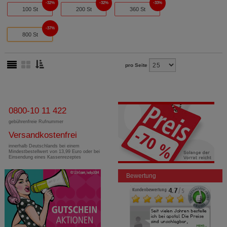
32%
32%
33%
100 St
200 St
360 St
37%
800 St
pro Seite
0800-10 11 422
gebührenfreie Rufnummer
Versandkostenfrei
innerhalb Deutschlands bei einem
Mindestbestellwert von 13,99 Euro oder bei
Einsendung eines Kassenrezeptes
Bewertung