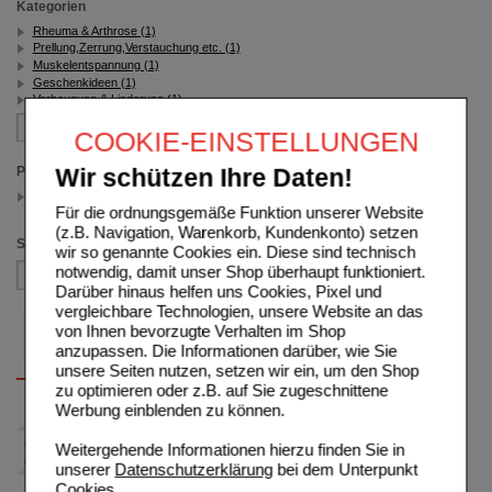
Kategorien
Rheuma & Arthrose (1)
Prellung,Zerrung,Verstauchung etc. (1)
Muskelentspannung (1)
Geschenkideen (1)
Vorbeugung & Linderung (1)
COOKIE-EINSTELLUNGEN
Packungsgröße
Wir schützen Ihre Daten!
800 St
(auswahl entfernen)
Für die ordnungsgemäße Funktion unserer Website
(z.B. Navigation, Warenkorb, Kundenkonto) setzen
Sortieren nach
wir so genannte Cookies ein. Diese sind technisch
notwendig, damit unser Shop überhaupt funktioniert.
Darüber hinaus helfen uns Cookies, Pixel und
vergleichbare Technologien, unsere Website an das
von Ihnen bevorzugte Verhalten im Shop
anzupassen. Die Informationen darüber, wie Sie
unsere Seiten nutzen, setzen wir ein, um den Shop
zu optimieren oder z.B. auf Sie zugeschnittene
Werbung einblenden zu können.
Weitergehende Informationen hierzu finden Sie in
unserer
Datenschutzerklärung
bei dem Unterpunkt
Cookies
.