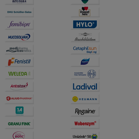
Statistik & Tracking:
Hierüber lassen sich
Informationen über die Art und Weise der Nutzung
unserer Website sammeln, mit deren Hilfe wir unsere
Website weiter für Sie optimieren können, den Inhalt
auf unserer Website aber auch die Werbung auf
Drittseiten möglichst relevant für Sie zu gestalten.
Bitte beachten Sie, dass Daten hierfür teilweise an
Dritte wie z.B. Google oder soziale Medien
übertragen werden.