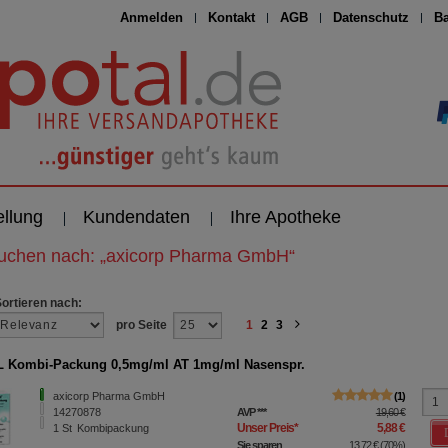
Anmelden
Kontakt
AGB
Datenschutz
Ba
ellung
Kundendaten
Ihre Apotheke
suchen nach:
„
axicorp Pharma GmbH
“
Sortieren nach:
pro Seite
1
2
3
 Kombi-Packung 0,5mg/ml AT 1mg/ml Nasenspr.
axicorp Pharma GmbH
1
14270878
AVP
***
19,60 €
Unser Preis
*
5,88 €
1
St
Kombipackung
Sie sparen
13,72 €
(
70%
)