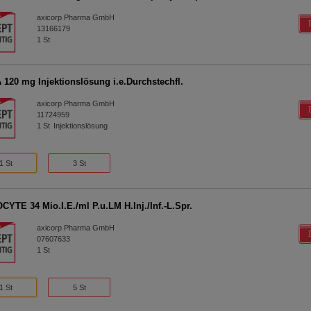
axicorp Pharma GmbH
13166179
1
St
120 mg Injektionslösung i.e.Durchstechfl.
axicorp Pharma GmbH
11724959
1
St
Injektionslösung
1 St
3 St
YTE 34 Mio.I.E./ml P.u.LM H.Inj./Inf.-L.Spr.
axicorp Pharma GmbH
07607633
1
St
1 St
5 St