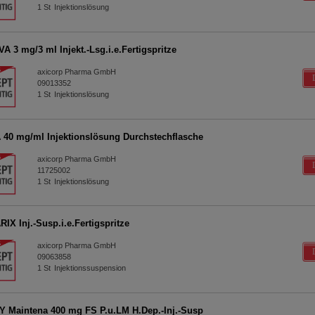
1
St
Injektionslösung
A 3 mg/3 ml Injekt.-Lsg.i.e.Fertigspritze
axicorp Pharma GmbH
09013352
1
St
Injektionslösung
40 mg/ml Injektionslösung Durchstechflasche
axicorp Pharma GmbH
11725002
1
St
Injektionslösung
IX Inj.-Susp.i.e.Fertigspritze
axicorp Pharma GmbH
09063858
1
St
Injektionssuspension
Y Maintena 400 mg FS P.u.LM H.Dep.-Inj.-Susp