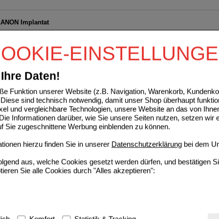
ANON Implantat
axicorp Pharma GmbH
08844803
OOKIE-EINSTELLUNG
1
St
Implantat
Ihre Daten!
Y Maintena 300 mg P.u.LM H.Dep.-Inj.-Susp.
e Funktion unserer Website (z.B. Navigation, Warenkorb, Kundenkon
axicorp Pharma GmbH
Diese sind technisch notwendig, damit unser Shop überhaupt funktio
12407480
ixel und vergleichbare Technologien, unsere Website an das von Ihne
1
St
ie Informationen darüber, wie Sie unsere Seiten nutzen, setzen wir 
auf Sie zugeschnittene Werbung einblenden zu können.
40 mg/ml Injektionslösung i.e.Fertigspr.
ionen hierzu finden Sie in unserer
Datenschutzerklärung
bei dem Un
axicorp Pharma GmbH
folgend aus, welche Cookies gesetzt werden dürfen, und bestätigen S
16708072
tieren Sie alle Cookies durch "Alles akzeptieren":
1
St
Injektionslösung
I 150 mg Injektionslösung im Fertigpen
g:
Hierbei handelt es sich um Cookies, die für die Grundfunktionen u
lich
Komfort
Statistik & Tracking
axicorp Pharma GmbH