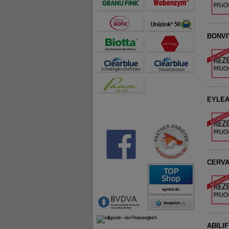
BONVIV
EYLEA 
CERVAR
ABILIF