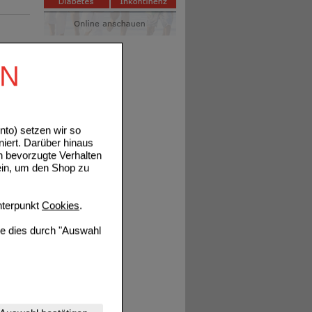
Details
EN
to) setzen wir so
niert. Darüber hinaus
Details
n bevorzugte Verhalten
ein, um den Shop zu
terpunkt
Cookies
.
ie dies durch "Auswahl
Details
nserer Website