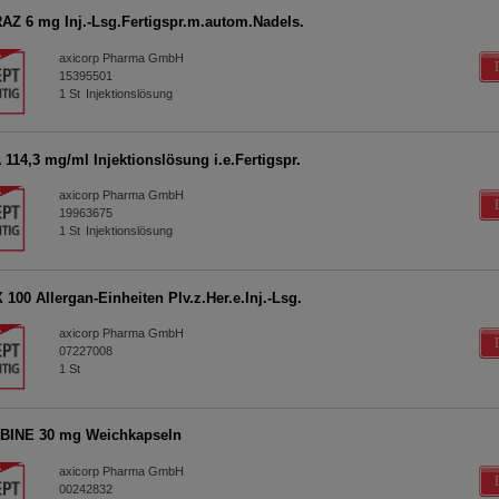
Z 6 mg Inj.-Lsg.Fertigspr.m.autom.Nadels.
axicorp Pharma GmbH
15395501
1
St
Injektionslösung
114,3 mg/ml Injektionslösung i.e.Fertigspr.
axicorp Pharma GmbH
19963675
1
St
Injektionslösung
100 Allergan-Einheiten Plv.z.Her.e.Inj.-Lsg.
axicorp Pharma GmbH
07227008
1
St
BINE 30 mg Weichkapseln
axicorp Pharma GmbH
00242832