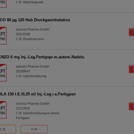
1
St
Weichkapseln
O 80 µg 120 Hub Druckgasinhalation
axicorp Pharma GmbH
20113338
1
St
Dosieraerosol
NZO 6 mg Inj.-Lsg.Fertigspr.m.autom.Nadels.
axicorp Pharma GmbH
16199647
1
St
Injektionslösung
A 150 I.E./0,25 ml Inj.-Lsg.i.e.Fertigpen
axicorp Pharma GmbH
11313529
1
St
Injektionslösung in einem
Fertigpen
1 St
5 St