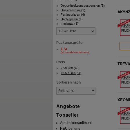
Depot-Injektionssuspension (5)
Dosieraerosol (2)
AKYNZE
Fertigspritzen (4)
Hartkapseln (1)
Implantat (1)
Packungsgröße
1 St
(auswahl entfernen)
Preis
TREVIC
< 500.00 (40)
>= 500.00 (34)
Sortieren nach
XEOMIN
Angebote
Topseller
Apothekensortiment
NEU bei uns