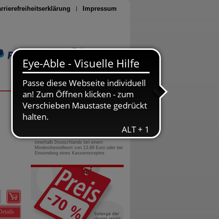
rrierefreiheitserklärung
Impressum
Seite drucken
0800-10 11 422
gebührenfreie Rufnummer
Versandkostenfrei
innerhalb Deutschlands bei einem
Mindestbestellwert von 13,99 Euro oder bei
Einsendung eines Kassenrezeptes
Details