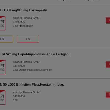
O 300 mg/0,5 mg Hartkapseln
axicorp Pharma GmbH
12595895
1
St
Hartkapseln
1 St
4 St
TA 525 mg Depot-Injektionssusp.i.e.Fertigsp.
axicorp Pharma GmbH
13922020
1
St
Depot-Injektionssuspension
 50 LD50 Einheiten Plv.z.Herst.e.Inj.-Lsg.
axicorp Pharma GmbH
14137636
1
St