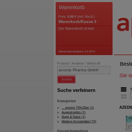
Warenkorb
Preis:
0,00 €
(inkl. MwSt.)
Warenkorb/Kasse
Der Warenkorb ist leer
Mindestbestellwert 13,99 €
Best
Produkt / Anbieter / Wirkstoff
Sie 
Suchen
Suche verfeinern
Kategorien
AZEDIL
... unsere 70%25er (1)
Augentropfen (1)
Auge & Nase (1)
Weitere Arzneimittel (73)
Darreichungsform