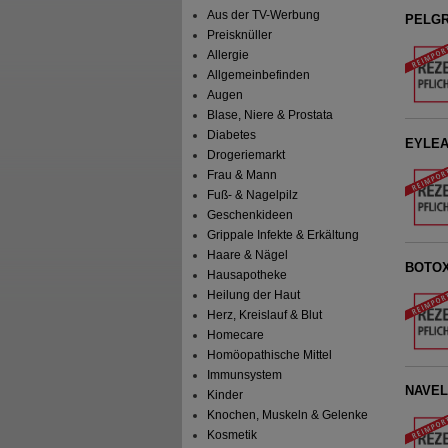
Aus der TV-Werbung
PELGRA
Preisknüller
Allergie
Allgemeinbefinden
Augen
Blase, Niere & Prostata
Diabetes
EYLEA 
Drogeriemarkt
Frau & Mann
Fuß- & Nagelpilz
Geschenkideen
Grippale Infekte & Erkältung
Haare & Nägel
BOTOX 
Hausapotheke
Heilung der Haut
Herz, Kreislauf & Blut
Homecare
Homöopathische Mittel
Immunsystem
NAVEL
Kinder
Knochen, Muskeln & Gelenke
Kosmetik