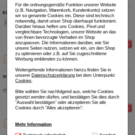
Für die ordnungsgemäße Funktion unserer Website
(z.B. Navigation, Warenkorb, Kundenkonto) setzen
ECHINACEA-RATIOPHARM 100 mg Tabletten
wir so genannte Cookies ein. Diese sind technisch
ratiopharm GmbH
0
notwendig, damit unser Shop überhaupt funktioniert.
03921806
UVP
**
6,97 €
Darüber hinaus helfen uns Cookies, Pixel und
Unser Preis
*
5,58 €
20
St
Tabletten
vergleichbare Technologien, unsere Website an das
Sie sparen
1,39 €
(
20%
)
von Ihnen bevorzugte Verhalten im Shop
anzupassen. Die Informationen darüber, wie Sie
Details
unsere Seiten nutzen, setzen wir ein, um den Shop
zu optimieren oder z.B. auf Sie zugeschnittene
20%
30%
Werbung einblenden zu können.
20 St
50 St
Weitergehende Informationen hierzu finden Sie in
unserer
Datenschutzerklärung
bei dem Unterpunkt
VITAMIN C PLUS Zink-ratiopharm Brausetabletten
Cookies
.
ratiopharm GmbH
0
16120924
UVP
**
10,58 €
Bitte wählen Sie nachfolgend aus, welche Cookies
Unser Preis
*
5,89 €
20
St
Brausetabletten
gesetzt werden dürfen, und bestätigen Sie dies durch
Sie sparen
4,69 €
(
44%
)
"Auswahl bestätigen" oder akzeptieren Sie alle
Cookies durch "Alles akzeptieren":
Details
44%
46%
Mehr Information
20 St
40 St