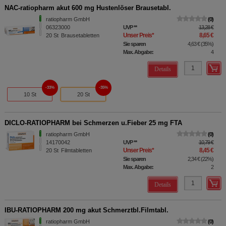
NAC-ratiopharm akut 600 mg Hustenlöser Brausetabl.
ratiopharm GmbH
0
06323000
UVP
**
13,28 €
Unser Preis
*
8,65 €
20
St
Brausetabletten
Sie sparen
4,63 €
(
35%
)
Max. Abgabe:
4
Details
33%
35%
10 St
20 St
DICLO-RATIOPHARM bei Schmerzen u.Fieber 25 mg FTA
ratiopharm GmbH
0
14170042
UVP
**
10,79 €
Unser Preis
*
8,45 €
20
St
Filmtabletten
Sie sparen
2,34 €
(
22%
)
Max. Abgabe:
2
Details
IBU-RATIOPHARM 200 mg akut Schmerztbl.Filmtabl.
ratiopharm GmbH
0