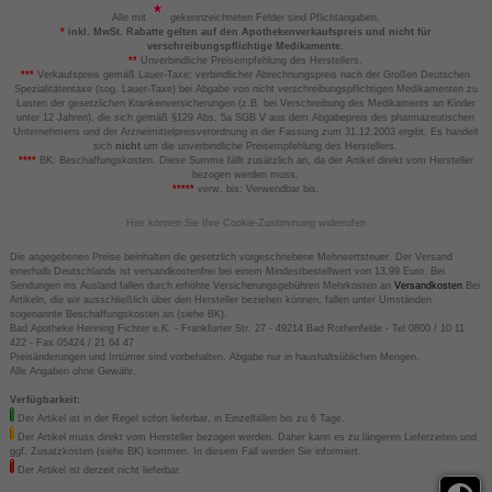
Alle mit
gekennzeichneten Felder sind Pflichtangaben.
*
inkl. MwSt. Rabatte gelten auf den Apothekenverkaufspreis und nicht für
verschreibungspflichtige Medikamente.
**
Unverbindliche Preisempfehlung des Herstellers.
***
Verkaufspreis gemäß Lauer-Taxe; verbindlicher Abrechnungspreis nach der Großen Deutschen
Spezialitätentaxe (sog. Lauer-Taxe) bei Abgabe von nicht verschreibungspflichtigen Medikamenten zu
Lasten der gesetzlichen Krankenversicherungen (z.B. bei Verschreibung des Medikaments an Kinder
unter 12 Jahren), die sich gemäß §129 Abs. 5a SGB V aus dem Abgabepreis des pharmazeutischen
Unternehmens und der Arzneimittelpreisverordnung in der Fassung zum 31.12.2003 ergibt. Es handelt
sich
nicht
um die unverbindliche Preisempfehlung des Herstellers.
****
BK: Beschaffungskosten. Diese Summe fällt zusätzlich an, da der Artikel direkt vom Hersteller
bezogen werden muss.
*****
verw. bis: Verwendbar bis.
Hier können Sie Ihre Cookie-Zustimmung widerrufen
Die angegebenen Preise beinhalten die gesetzlich vorgeschriebene Mehrwertsteuer. Der Versand
innerhalb Deutschlands ist versandkostenfrei bei einem Mindestbestellwert von 13,99 Euro. Bei
Sendungen ins Ausland fallen durch erhöhte Versicherungsgebühren Mehrkosten an
Versandkosten
Bei
Artikeln, die wir ausschließlich über den Hersteller beziehen können, fallen unter Umständen
sogenannte Beschaffungskosten an (siehe BK).
Bad Apotheke Henning Fichter e.K. - Frankfurter Str. 27 - 49214 Bad Rothenfelde - Tel 0800 / 10 11
422 - Fax 05424 / 21 64 47
Preisänderungen und Irrtümer sind vorbehalten. Abgabe nur in haushaltsüblichen Mengen.
Alle Angaben ohne Gewähr.
Verfügbarkeit:
Der Artikel ist in der Regel sofort lieferbar, in Einzelfällen bis zu 6 Tage.
Der Artikel muss direkt vom Hersteller bezogen werden. Daher kann es zu längeren Lieferzeiten und
ggf. Zusatzkosten (siehe BK) kommen. In diesem Fall werden Sie informiert.
Der Artikel ist derzeit nicht lieferbar.