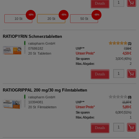
Details
40%
45%
48%
10 St
20 St
50 St
RATIOPYRIN Schmerztabletten
ratiopharm GmbH
1
07686182
UVP
**
7,59 €
Unser Preis
*
4,59 €
20
St
Tabletten
Sie sparen
3,00 €
(
40%
)
Max. Abgabe:
2
Details
RATIOGRIPPAL 200 mg/30 mg Filmtabletten
ratiopharm GmbH
0
10394081
UVP
**
11,97 €
Unser Preis
*
5,89 €
20
St
Filmtabletten
Sie sparen
6,08 €
(
51%
)
Max. Abgabe:
1
Details