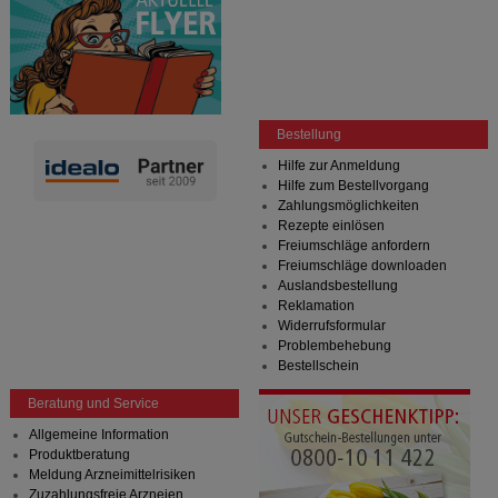
Bestellung
Hilfe zur Anmeldung
Hilfe zum Bestellvorgang
Zahlungsmöglichkeiten
Rezepte einlösen
Freiumschläge anfordern
Freiumschläge downloaden
Auslandsbestellung
Reklamation
Widerrufsformular
Problembehebung
Bestellschein
Beratung und Service
Allgemeine Information
Produktberatung
Meldung Arzneimittelrisiken
Zuzahlungsfreie Arzneien