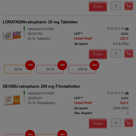
Details
LORATADIN-ratiopharm 10 mg Tabletten
ratiopharm GmbH
0
00142740
UVP
**
9,58 €
Unser Preis
*
2,87 €
20
St
Tabletten
Sie sparen
6,71 €
(
70%
)
Details
70%
48%
46%
20 St
50 St
100 St
DEXIBU-ratiopharm 200 mg Filmtabletten
ratiopharm GmbH
0
19185114
UVP
**
9,45 €
Unser Preis
*
6,61 €
20
St
Filmtabletten
Sie sparen
2,84 €
(
30%
)
Max. Abgabe:
1
Details
20%
30%