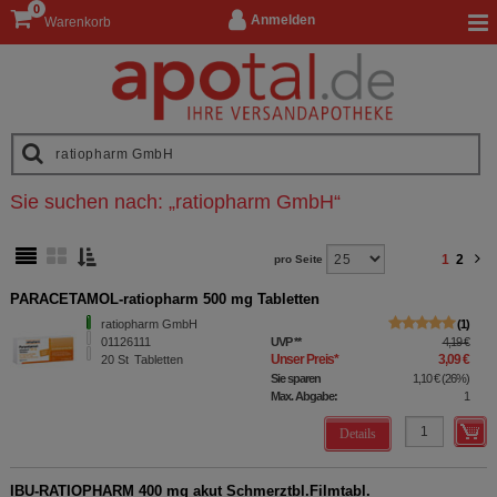
0
Anmelden
Warenkorb
Sie suchen nach:
„
ratiopharm GmbH
“
1
2
pro Seite
PARACETAMOL-ratiopharm 500 mg Tabletten
ratiopharm GmbH
1
01126111
UVP
**
4,19 €
Unser Preis
*
3,09 €
20
St
Tabletten
Sie sparen
1,10 €
(
26%
)
Max. Abgabe:
1
Details
IBU-RATIOPHARM 400 mg akut Schmerztbl.Filmtabl.