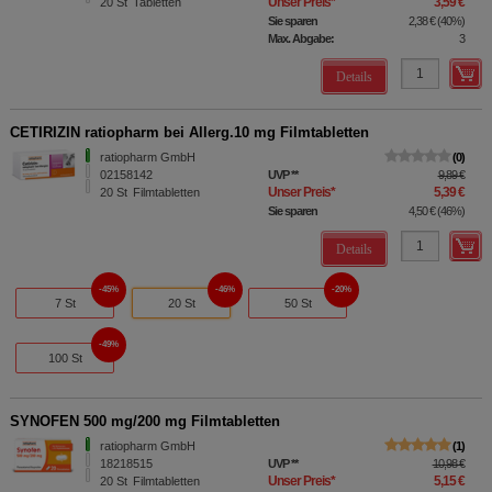
Unser Preis
*
3,59 €
20
St
Tabletten
Sie sparen
2,38 €
(
40%
)
Max. Abgabe:
3
Details
CETIRIZIN ratiopharm bei Allerg.10 mg Filmtabletten
ratiopharm GmbH
0
02158142
UVP
**
9,89 €
Unser Preis
*
5,39 €
20
St
Filmtabletten
Sie sparen
4,50 €
(
46%
)
Details
45%
46%
20%
7 St
20 St
50 St
49%
100 St
SYNOFEN 500 mg/200 mg Filmtabletten
ratiopharm GmbH
1
18218515
UVP
**
10,98 €
Unser Preis
*
5,15 €
20
St
Filmtabletten