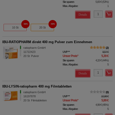
Sie sparen
5,83 €
(
53%
)
Max. Abgabe:
1
Details
56%
53%
10 St
20 St
IBU-RATIOPHARM direkt 400 mg Pulver zum Einnehmen
ratiopharm GmbH
2
11722423
UVP
**
9,54 €
Unser Preis
*
5,39 €
20
St
Pulver
Sie sparen
4,15 €
(
44%
)
Max. Abgabe:
5
Details
IBU-LYSIN-ratiopharm 400 mg Filmtabletten
ratiopharm GmbH
0
16197878
UVP
**
10,98 €
Unser Preis
*
5,99 €
20
St
Filmtabletten
Sie sparen
4,99 €
(
45%
)
Max. Abgabe:
5