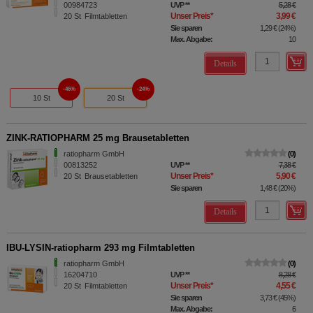
00984723
UVP
**
5,28 €
Unser Preis
*
3,99 €
20
St
Filmtabletten
Sie sparen
1,29 €
(
24%
)
Max. Abgabe:
10
Details
46%
24%
10 St
20 St
ZINK-RATIOPHARM 25 mg Brausetabletten
ratiopharm GmbH
0
00813252
UVP
**
7,38 €
Unser Preis
*
5,90 €
20
St
Brausetabletten
Sie sparen
1,48 €
(
20%
)
Details
IBU-LYSIN-ratiopharm 293 mg Filmtabletten
ratiopharm GmbH
0
16204710
UVP
**
8,28 €
Unser Preis
*
4,55 €
20
St
Filmtabletten
Sie sparen
3,73 €
(
45%
)
Max. Abgabe:
6