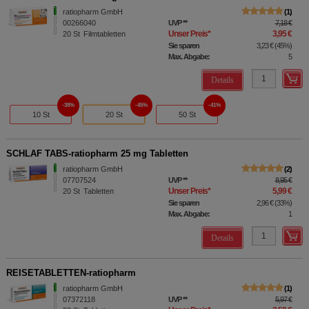
ratiopharm GmbH
1
00266040
UVP
**
7,18 €
Unser Preis
*
3,95 €
20
St
Filmtabletten
Sie sparen
3,23 €
(
45%
)
Max. Abgabe:
5
Details
38%
45%
41%
10 St
20 St
50 St
SCHLAF TABS-ratiopharm 25 mg Tabletten
ratiopharm GmbH
2
07707524
UVP
**
8,95 €
Unser Preis
*
5,99 €
20
St
Tabletten
Sie sparen
2,96 €
(
33%
)
Max. Abgabe:
1
Details
REISETABLETTEN-ratiopharm
ratiopharm GmbH
1
07372118
UVP
**
5,97 €