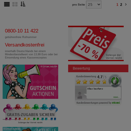
1
2
pro Seite
0800-10 11 422
gebührenfreie Rufnummer
Versandkostenfrei
innerhalb Deutschlands bei einem
Mindestbestellwert von 13,99 Euro oder bei
Einsendung eines Kassenrezeptes
Bewertung