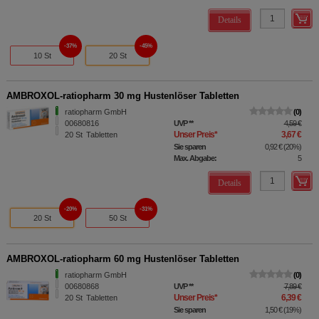
Details
37%
45%
10 St
20 St
AMBROXOL-ratiopharm 30 mg Hustenlöser Tabletten
ratiopharm GmbH
0
00680816
UVP
**
4,59 €
Unser Preis
*
3,67 €
20
St
Tabletten
Sie sparen
0,92 €
(
20%
)
Max. Abgabe:
5
Details
20%
31%
20 St
50 St
AMBROXOL-ratiopharm 60 mg Hustenlöser Tabletten
ratiopharm GmbH
0
00680868
UVP
**
7,89 €
Unser Preis
*
6,39 €
20
St
Tabletten
Sie sparen
1,50 €
(
19%
)