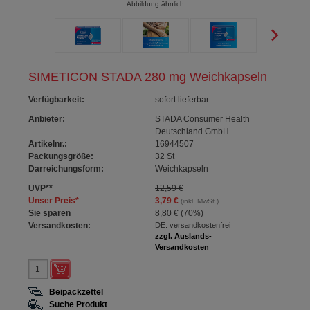
Abbildung ähnlich
SIMETICON STADA 280 mg Weichkapseln
Verfügbarkeit
:
sofort lieferbar
Anbieter:
STADA Consumer Health
Deutschland GmbH
Artikelnr.:
16944507
Packungsgröße:
32
St
Darreichungsform:
Weichkapseln
UVP
**
12,59 €
Unser Preis
*
3,79 €
(inkl. MwSt.)
Sie sparen
8,80 €
(
70%
)
Versandkosten:
DE: versandkostenfrei
zzgl. Auslands-
Versandkosten
Beipackzettel
Suche Produkt