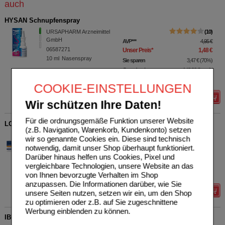
auch
HYSAN Schnupfenspray
URSAPHARM Arzneimittel
10
GmbH
AVP
***
4,95 €
06587271
Unser Preis
*
1,48 €
10
ml
Nasenspray
Sie sparen
3,47 €
(
70%
)
Grundpreis
148,00 €
pro 1 l
Max. Abgabe:
5
COOKIE-EINSTELLUNGEN
Details
Wir schützen Ihre Daten!
Für die ordnungsgemäße Funktion unserer Website
LOPERAMID akut Aristo 2 mg Tabletten
(z.B. Navigation, Warenkorb, Kundenkonto) setzen
Aristo Pharma GmbH
3
wir so genannte Cookies ein. Diese sind technisch
07756497
AVP
***
2,99 €
notwendig, damit unser Shop überhaupt funktioniert.
Unser Preis
*
1,03 €
10
St
Tabletten
Darüber hinaus helfen uns Cookies, Pixel und
Sie sparen
1,96 €
(
66%
)
vergleichbare Technologien, unsere Website an das
Max. Abgabe:
1
von Ihnen bevorzugte Verhalten im Shop
anzupassen. Die Informationen darüber, wie Sie
Details
unsere Seiten nutzen, setzen wir ein, um den Shop
zu optimieren oder z.B. auf Sie zugeschnittene
Werbung einblenden zu können.
IBUARISTO akut 400 mg Filmtabletten