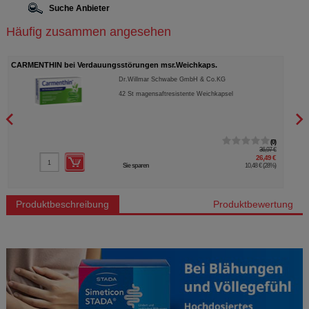
Suche Anbieter
Häufig zusammen angesehen
CARMENTHIN bei Verdauungsstörungen msr.Weichkaps.
BUSC
Dr.Willmar Schwabe GmbH & Co.KG
42
St
magensaftresistente Weichkapsel
0
36,97 €
26,49 €
Sie sparen
10,48 €
(
28%
)
Produktbeschreibung
Produktbewertung