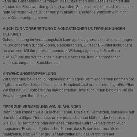
kann die Gasspannung verringert, das Entweichen des Gases erleichtert und
können die Beschwerden gelindert werden. Simeticon zeichnet sich durch sehr
gute Verträglichkeit aus: der rein physikalisch agierende Wirkstoff wird nicht
vom Körper aufgenommen.
AUCH ZUR VORBEREITUNG DIAGNOSTISCHER UNTERSUCHUNGEN
GEEIGNET
Schaumbildung im Verdauungstrakt kann auch diagnostische Untersuchungen
im Bauchbereich (Endoskopien, Radiographien, Ultraschall- untersuchungen)
erschweren. Mit ihrer entschäumenden Wirkung eignen sich Simeticon
®
STADA
280 mg Weichkapseln auch zur Vorberei- tung diagnostischer
Untersuchungen im Bauchbereich.
ANWENDUNGSEMPFEHLUNG
Zur Linderung bei gasbildungsbedingten Magen-Darm-Problemen nehmen Sie
täglich eine Weichkapsel nach jeder Hauptmahlzeit oral mit einem großen Glas
Wasser ein. Zur Vorbereitung diagnostischer Untersuchungen befolgen Sie die
Empfehlungen Ihres Arztes.
TIPPS ZUR VERMEIDUNG VON BLÄHUNGEN
Blähungen können viele Ursachen haben. Um sie zu vermeiden, sollten sie auf
den übermäßigen Genuss schwer verdaulicher und blähen- der Lebensmittel
wie z.B. Hülsenfrüchte oder kohlensäurehaltige Getränke verzichten. Auch
langsames Essen und gründliches Kauen, dass Essen mehrerer kleiner
Mahlzeiten, statt weniger großer Mahlzeiten und das Verzichten auf