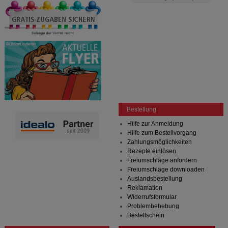
anzuzeigen und unser Partnerprogramm zu
betreiben.
Statistik & Tracking:
Hierüber lassen sich
Informationen über die Art und Weise der Nutzung
unserer Website sammeln, mit deren Hilfe wir unsere
Website weiter für Sie optimieren können, den Inhalt
auf unserer Website aber auch die Werbung auf
Drittseiten möglichst relevant für Sie zu gestalten.
Bitte beachten Sie, dass Daten hierfür teilweise an
Dritte wie z.B. Google oder soziale Medien
übertragen werden.
Bestellung
Hilfe zur Anmeldung
Hilfe zum Bestellvorgang
Zahlungsmöglichkeiten
Rezepte einlösen
Freiumschläge anfordern
Freiumschläge downloaden
Auslandsbestellung
Reklamation
Widerrufsformular
Problembehebung
Bestellschein