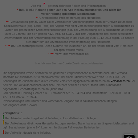
Alle mit
gekennzeichneten Felder sind Pflichtangaben.
*
inkl. MwSt. Rabatte gelten auf den Apothekenverkaufspreis und nicht für
verschreibungspflichtige Medikamente.
**
Unverbindliche Preisempfehlung des Herstellers.
***
Verkaufspreis gemäß Lauer-Taxe; verbindlicher Abrechnungspreis nach der Großen Deutschen
Spezialitätentaxe (sog. Lauer-Taxe) bei Abgabe von nicht verschreibungspflichtigen Medikamenten zu
Lasten der gesetzlichen Krankenversicherungen (z.B. bei Verschreibung des Medikaments an Kinder
unter 12 Jahren), die sich gemäß §129 Abs. 5a SGB V aus dem Abgabepreis des pharmazeutischen
Unternehmens und der Arzneimittelpreisverordnung in der Fassung zum 31.12.2003 ergibt. Es handelt
sich
nicht
um die unverbindliche Preisempfehlung des Herstellers.
****
BK: Beschaffungskosten. Diese Summe fällt zusätzlich an, da der Artikel direkt vom Hersteller
bezogen werden muss.
*****
verw. bis: Verwendbar bis.
Hier können Sie Ihre Cookie-Zustimmung widerrufen
Die angegebenen Preise beinhalten die gesetzlich vorgeschriebene Mehrwertsteuer. Der Versand
innerhalb Deutschlands ist versandkostenfrei bei einem Mindestbestellwert von 13,99 Euro. Bei
Sendungen ins Ausland fallen durch erhöhte Versicherungsgebühren Mehrkosten an
Versandkosten
Bei
Artikeln, die wir ausschließlich über den Hersteller beziehen können, fallen unter Umständen
sogenannte Beschaffungskosten an (siehe BK).
Bad Apotheke Henning Fichter e.K. - Frankfurter Str. 27 - 49214 Bad Rothenfelde - Tel 0800 / 10 11
422 - Fax 05424 / 21 64 47
Preisänderungen und Irrtümer sind vorbehalten. Abgabe nur in haushaltsüblichen Mengen.
Alle Angaben ohne Gewähr.
Verfügbarkeit:
Der Artikel ist in der Regel sofort lieferbar, in Einzelfällen bis zu 6 Tage.
Der Artikel muss direkt vom Hersteller bezogen werden. Daher kann es zu längeren Lieferzeiten und
ggf. Zusatzkosten (siehe BK) kommen. In diesem Fall werden Sie informiert.
Der Artikel ist derzeit nicht lieferbar.