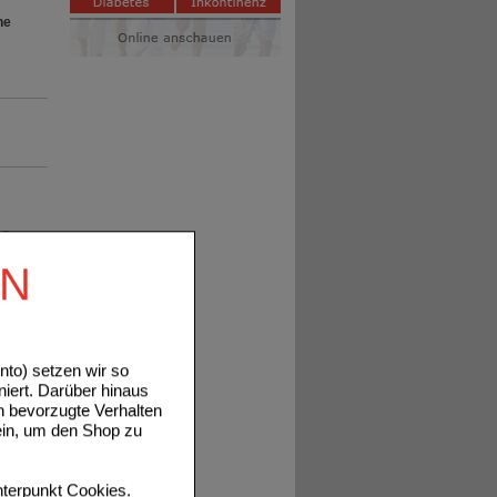
he
en.
EN
to) setzen wir so
niert. Darüber hinaus
n bevorzugte Verhalten
tails
ein, um den Shop zu
terpunkt
Cookies
.