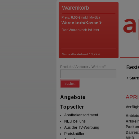
Warenkorb
Preis:
0,00 €
(inkl. MwSt.)
Warenkorb/Kasse
Der Warenkorb ist leer
Mindestbestellwert 13,99 €
Best
Produkt / Anbieter / Wirkstoff
Start
Suchen
APRI
Angebote
Topseller
Verfügb
Apothekensortiment
Anbiete
Artikeln
NEU bei uns
Packun
Aus der TV-Werbung
Darrei
Preisknüller
MHD: