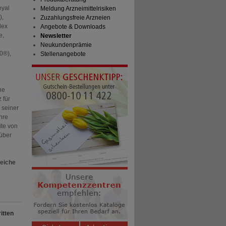
eyal
Meldung Arzneimittelrisiken
),
Zuzahlungsfreie Arzneien
lex
Angebote & Downloads
e,
Newsletter
Neukundenprämie
0®),
Stellenangebote
he
 für
 seiner
hre
te von
 über
reiche
itten