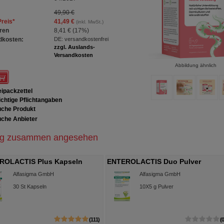
49,90 €
Preis
*
41,49 €
(inkl. MwSt.)
ren
8,41 €
(
17%
)
dkosten:
DE: versandkostenfrei
zzgl. Auslands-
Versandkosten
Abbildung ähnlich
ipackzettel
chtige Pflichtangaben
che Produkt
che Anbieter
ig zusammen angesehen
ROLACTIS Plus Kapseln
ENTEROLACTIS Duo Pulver
Sachets
Alfasigma GmbH
Alfasigma GmbH
30
St
Kapseln
10X5
g
Pulver
111