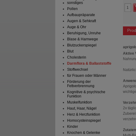
29,95 €
UVP
**
19,95 €
sonstiges
 Preis
*
21,85 €
Unser Preis
*
14,35 €
Pollen
aren
8,10 €
(
27%
)
Sie sparen
5,60 €
(
28%
)
preis
218,50 €
pro 1 kg
MHD:
03/2027
Aufbaupräparate
10/2026
Augen & Sehkraft
Auge & Ohr
Prod
Beruhigung, Unruhe
Blase & Harnwege
Blutzuckerspiegel
aprigol
Blut
Aktive
Cholesterin
Nahrun
Darmflora & Ballaststoffe
Stoffwechsel
Natürlic
für Frauen oder Männer
Anwend
Förderung der
Fettverbrennung
Aprigol
wichtige
Kognitive & psychische
Funktion
Muskelfunktion
Verzeh
2x tägl
Haut, Haar, Nägel
Zuberei
Herz & Herzfunktion
verzehre
Homocysteinspiegel
Kinder
Zutaten
Knochen & Gelenke
Multi-B