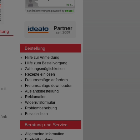
€
UVP
**
39,10 €
UVP
**
€
Unser Preis
*
26,54 €
Unser Preis
*
%
)
Sie sparen
12,56 €
(
32%
)
Sie sparen
g
6
tung
Bestellung
Hilfe zur Anmeldung
Hilfe zum Bestellvorgang
Zahlungsmöglichkeiten
Rezepte einlösen
Freiumschläge anfordern
Freiumschläge downloaden
 mit
Auslandsbestellung
Reklamation
Widerrufsformular
Problembehebung
Bestellschein
ränk
Beratung und Service
Allgemeine Information
Produktberatung