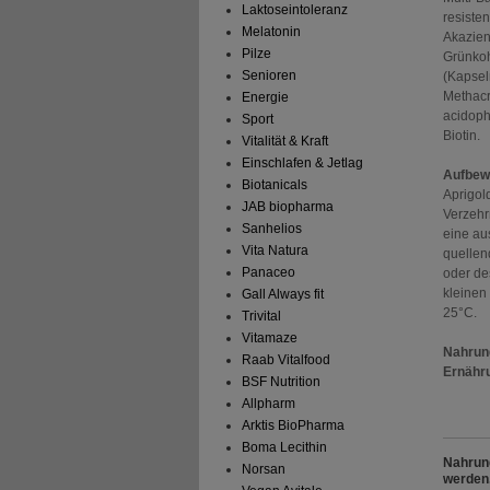
Laktoseintoleranz
resiste
Melatonin
Akazien
Pilze
Grünkoh
Senioren
(Kapsel
Methacr
Energie
acidoph
Sport
Biotin.
Vitalität & Kraft
Einschlafen & Jetlag
Aufbew
Biotanicals
Aprigol
JAB biopharma
Verzehr
Sanhelios
eine au
Vita Natura
quellen
Panaceo
oder de
kleinen
Gall Always fit
25°C.
Trivital
Vitamaze
Nahrung
Raab Vitalfood
Ernähr
BSF Nutrition
Allpharm
Arktis BioPharma
Boma Lecithin
Nahrung
Norsan
werden