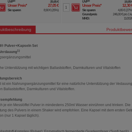
UVP
**
35,95 €
UVP
**
16,95 
Unser Preis
*
27,05 €
Unser Preis
*
12,30 
Sie sparen
8,90 €
(
25%
)
Sie sparen
4,65 €
(
27
Grundpreis
246,00 €
pro 1 k
MHD:
11/202
uktbeschreibung
Produktbewer
d® Pulver+Kapseln Set
1)
 Verdauung
gsergänzungsmittel
he Unterstützung mit wichtigen Ballaststoffen, Darmkulturen und Vitalstoffen
ungsbereich
d ist ein Nahrungsergänzungsmittel für eine natürliche Unterstützung der Vedauung
n Ballaststoffen, Darmkulturen und Vitalstoffen.
rsempfehlung
ich je ein Messlöffel Pulver in mindestens 250ml Wasser einrühren und trinken. Die
tung des Pulvers in einem Shaker wird empfohlen. Eine Kapsel mit dem ersten Get
n (nur 1 Kapsel täglich).
allaststoff-Komplex (Pulver): Enzymatisch fermentierte Guarkernfaser (Sunfi ber®),