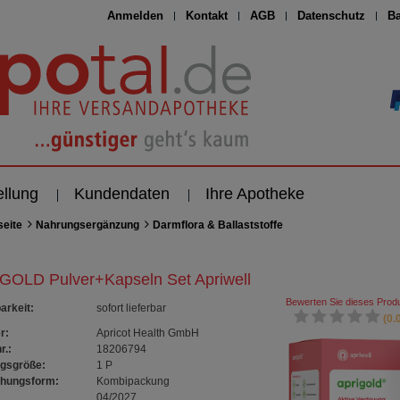
Anmelden
Kontakt
AGB
Datenschutz
Ba
ellung
Kundendaten
Ihre Apotheke
seite
Nahrungsergänzung
Darmflora & Ballaststoffe
GOLD Pulver+Kapseln Set Apriwell
Bewerten Sie dieses Produ
arkeit
:
sofort lieferbar
(0.0
r:
Apricot Health GmbH
r.:
18206794
gsgröße:
1
P
chungsform:
Kombipackung
04/2027