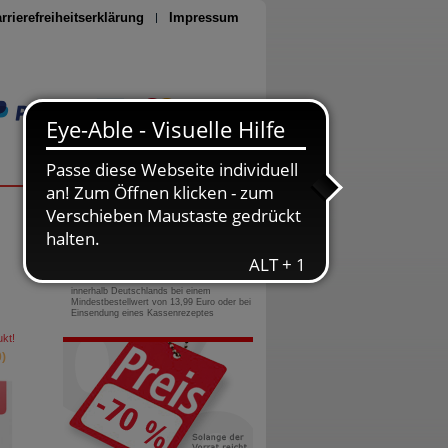
rrierefreiheitserklärung
Impressum
Seite drucken
0800-10 11 422
gebührenfreie Rufnummer
Versandkostenfrei
innerhalb Deutschlands bei einem
Mindestbestellwert von 13,99 Euro oder bei
Einsendung eines Kassenrezeptes
kt!
)