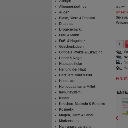
Allergie
Allgemeinbefinden
UVP
**
Unser 
Augen
Sie spa
Blase, Niere & Prostata
Versan
Diabetes
Drogeriemarkt
Frau & Mann
Fuß- & Nagelpilz
Geschenkideen
Be
Grippale Infekte & Erkältung
Wi
Haare & Nägel
Su
Hausapotheke
Su
Heilung der Haut
Herz, Kreislauf & Blut
Häuf
Homecare
Homöopathische Mittel
Immunsystem
S Duo Pulver
ENTEROLACTIS Plus Kapseln
ENTE
Kinder
sigma GmbH
Alfasigma GmbH
Knochen, Muskeln & Gelenke
5
g
Pulver
15
St
Kapseln
Kosmetik
Magen, Darm & Leber
Markenshops
126
2
Nahrungsergänzung