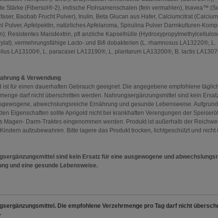
nte Stärke (Fibersol®-2), indische Flohsamenschalen (fein vermahlen), Inavea™ (S
faser, Baobab Frucht Pulver), Inulin, Beta Glucan aus Hafer, Calciumcitrat (Calcium
l Pulver, Apfelpektin, natürliches Apfelaroma, Spirulina Pulver Darmkulturen-Komp
n): Resistentes Maisdextrin, pfl anzliche Kapselhülle (Hydroxypropylmethylcellulos
ylat), vermehrungsfähige Lacto- und Bifi dobakterien (L. rhamnosus LA13220®, L.
ilus LA13100®, L. paracasei LA13190®, L. plantarum LA13200®, B. lactis LA1307
ahrung & Verwendung
d ist für einen dauerhaften Gebrauch geeignet. Die angegebene empfohlene täglic
menge darf nicht überschritten werden. Nahrungsergänzungsmittel sind kein Ersatz
sgewogene, abwechslungsreiche Ernährung und gesunde Lebensweise. Aufgrund
den Eigenschaften sollte Aprigold nicht bei krankhaften Verengungen der Speiserö
s Magen- Darm-Traktes eingenommen werden. Produkt ist außerhalb der Reichwei
 Kindern aufzubewahren. Bitte lagere das Produkt trocken, lichtgeschützt und nicht
sergänzungsmittel sind kein Ersatz für eine ausgewogene und abwechslungs
ung und eine gesunde Lebensweise.
sergänzungsmittel. Die empfohlene Verzehrmenge pro Tag darf nicht überschr
.