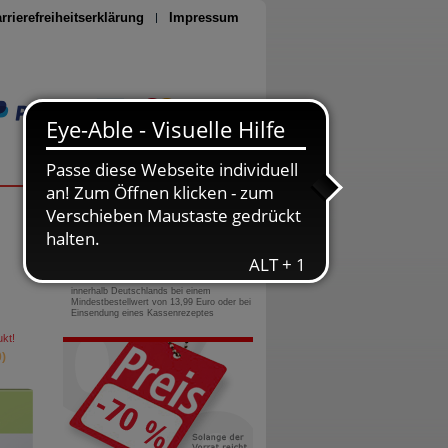
rrierefreiheitserklärung
Impressum
Seite drucken
0800-10 11 422
gebührenfreie Rufnummer
Versandkostenfrei
innerhalb Deutschlands bei einem
Mindestbestellwert von 13,99 Euro oder bei
Einsendung eines Kassenrezeptes
kt!
)