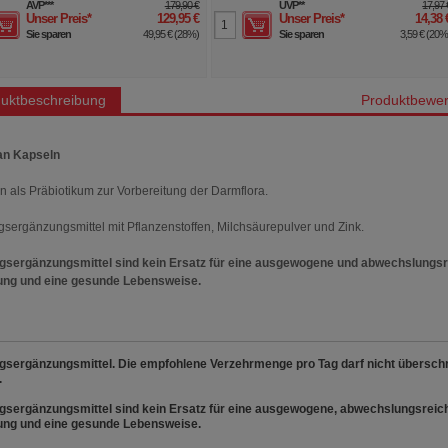
AVP
***
179,90 €
UVP
**
17,97 
Unser Preis
*
129,95 €
Unser Preis
*
14,38 
Sie sparen
49,95 €
(
28%
)
Sie sparen
3,59 €
(
20
uktbeschreibung
Produktbewer
an Kapseln
n als Präbiotikum zur Vorbereitung der Darmflora.
sergänzungsmittel mit Pflanzenstoffen, Milchsäurepulver und Zink.
sergänzungsmittel sind kein Ersatz für eine ausgewogene und abwechslungs
ung und eine gesunde Lebensweise.
sergänzungsmittel. Die empfohlene Verzehrmenge pro Tag darf nicht überschr
.
sergänzungsmittel sind kein Ersatz für eine ausgewogene, abwechslungsreic
ung und eine gesunde Lebensweise.