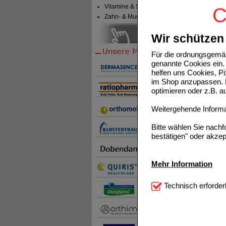
Vitamine & Sport
C
Zahn- & Mundpflege
TRAUM
Wir schützen 
Für die ordnungsgemäß
genannte Cookies ein. 
helfen uns Cookies, P
im Shop anzupassen. D
optimieren oder z.B. 
Weitergehende Informat
Bitte wählen Sie nach
bestätigen" oder akzep
Mehr Information
Technisch Notwendi
Technisch erforder
notwendig sind (z.B. N
Komfort:
Diese Cookie
beispielsweise für di