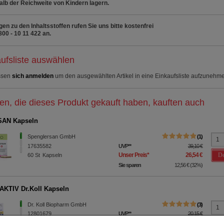
lb der Reichweite von Kindern lagern.
gen zu den Inhaltsstoffen rufen Sie uns bitte kostenfrei
800 - 10 11 422 an.
ufsliste auswählen
ssen
sich anmelden
um den ausgewählten Artikel in eine Einkaufsliste aufzunehm
n, die dieses Produkt gekauft haben, kauften auch
SAN Kapseln
Spenglersan GmbH
1
17635582
UVP
**
39,10 €
De
Unser Preis
*
26,54 €
60
St
Kapseln
Sie sparen
12,56 €
(
32%
)
KTIV Dr.Koll Kapseln
Dr. Koll Biopharm GmbH
3
12801679
UVP
**
20,15 €
De
Unser Preis
*
15,35 €
90
St
Kapseln