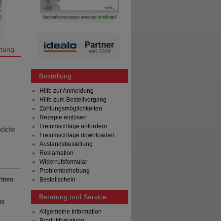
€
UVP
**
17,97 €
AVP
***
€
Unser Preis
*
13,49 €
Unser Preis
*
%
)
Sie sparen
4,48 €
(
25%
)
Sie sparen
tung
Bestellung
Hilfe zur Anmeldung
Hilfe zum Bestellvorgang
Zahlungsmöglichkeiten
Rezepte einlösen
Freiumschläge anfordern
reiche
Freiumschläge downloaden
Auslandsbestellung
Reklamation
Widerrufsformular
Problembehebung
itten
Bestellschein
Beratung und Service
he
Allgemeine Information
Produktberatung