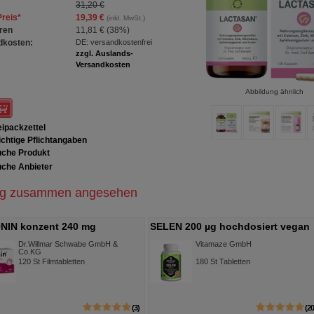
31,20 €
Preis
*
19,39 €
(inkl. MwSt.)
ren
11,81 €
(
38%
)
dkosten:
DE: versandkostenfrei
zzgl. Auslands-
Versandkosten
Abbildung ähnlich
ipackzettel
chtige Pflichtangaben
che Produkt
che Anbieter
ig zusammen angesehen
NIN konzent 240 mg
SELEN 200 µg hochdosiert vegan
abletten
Tabletten
Dr.Willmar Schwabe GmbH &
Vitamaze GmbH
Co.KG
120
St
Filmtabletten
180
St
Tabletten
3
2