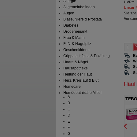
Allergie
UVP
**
Allgemeinbefinden
Unser 
Sie spa
Augen
Versan
Blase, Niere & Prostata
Diabetes
Drogeriemarkt
Frau & Mann
Fuß- & Nagelpilz
Geschenkideen
Be
Grippale Infekte & Erkältung
Wi
Haare & Nägel
Su
Hausapotheke
Su
Heilung der Haut
Herz, Kreislauf & Blut
Häuf
Homecare
Homöopathische Mittel
A
 Komplex
TEBONIN konzent 240 mg
TEBO
B
in HCL Kapseln
Filmtabletten
Filmt
Gena GmbH
Dr.Willmar Schwabe GmbH &
C
Co.KG
Kapseln
80
St
Filmtabletten
D
E
F
G
0
0