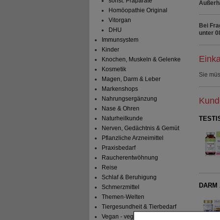
sonst. Präparate
Außerha
Homöopathie Original
Vitorgan
Bei Fra
DHU
unter 0
Immunsystem
Kinder
Einka
Knochen, Muskeln & Gelenke
Kosmetik
Sie mü
Magen, Darm & Leber
Markenshops
Nahrungsergänzung
Kunde
Nase & Ohren
TESTI
Naturheilkunde
Nerven, Gedächtnis & Gemüt
Pflanzliche Arzneimittel
Praxisbedarf
Raucherentwöhnung
Reise
Schlaf & Beruhigung
DARM A
Schmerzmittel
Themen-Welten
Tiergesundheit & Tierbedarf
Vegan - vegetarisch