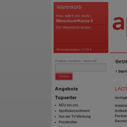
Warenkorb
Preis:
0,00 €
(inkl. MwSt.)
Warenkorb/Kasse
Der Warenkorb ist leer
Mindestbestellwert 13,99 €
Best
Produkt / Anbieter / Wirkstoff
Start
Suchen
LACT
Angebote
Topseller
Verfügb
NEU bei uns
Anbiete
Artikeln
Apothekensortiment
Packun
Aus der TV-Werbung
Darrei
Preisknüller