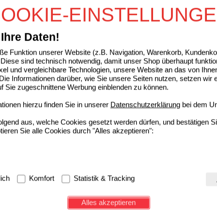
OOKIE-EINSTELLUNG
Sie sparen
4,80 €
(
24%
)
EEL S Creme
Ihre Daten!
Biologische Heilmittel Heel GmbH
1
e Funktion unserer Website (z.B. Navigation, Warenkorb, Kundenkon
01292358
AVP
***
19,97 €
Diese sind technisch notwendig, damit unser Shop überhaupt funktio
De
Unser Preis
*
13,05 €
100
g
Creme
ixel und vergleichbare Technologien, unsere Website an das von Ihne
Sie sparen
6,92 €
(
35%
)
ie Informationen darüber, wie Sie unsere Seiten nutzen, setzen wir 
Grundpreis
130,50 €
pro 1 kg
auf Sie zugeschnittene Werbung einblenden zu können.
ionen hierzu finden Sie in unserer
Datenschutzerklärung
bei dem Un
folgend aus, welche Cookies gesetzt werden dürfen, und bestätigen S
tieren Sie alle Cookies durch "Alles akzeptieren":
g:
Hierbei handelt es sich um Cookies, die für die Grundfunktionen u
lich
Komfort
Statistik & Tracking
avigation, Warenkorb, Kundenkonto), weshalb auf diese nicht verzich
s werden genutzt um das Einkaufserlebnis noch ansprechender zu g
Alles akzeptieren
e Wiedererkennung des Besuchers oder unsere Seite an bevorzugte Ve