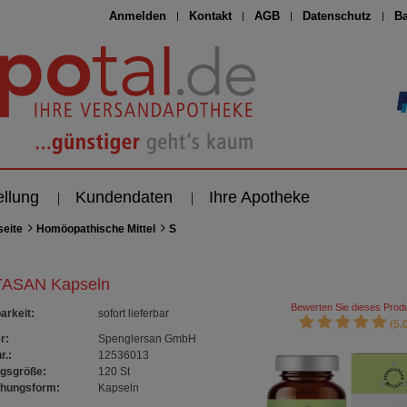
Anmelden
Kontakt
AGB
Datenschutz
Ba
ellung
Kundendaten
Ihre Apotheke
seite
Homöopathische Mittel
S
ASAN Kapseln
Bewerten Sie dieses Produ
arkeit
:
sofort lieferbar
(5.0
r:
Spenglersan GmbH
r.:
12536013
gsgröße:
120
St
chungsform:
Kapseln