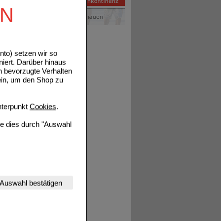
EN
to) setzen wir so
niert. Darüber hinaus
tails
n bevorzugte Verhalten
ein, um den Shop zu
terpunkt
Cookies
.
ie dies durch "Auswahl
nserer Website
Auswahl bestätigen
tet werden kann.
estalten,
rhaltensweisen (z.B.