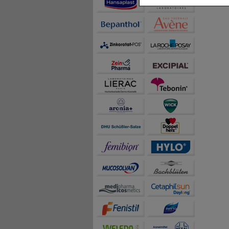
Spracheinstellung) an
Inhalte anzuzeigen un
Statistik & Tracking:
H
sammeln, mit deren Hil
auch die Werbung auf Dr
teilweise an Dritte wi