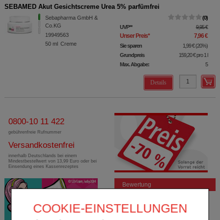
SEBAMED Akut Gesichtscreme Urea 5% parfümfrei
Sebapharma GmbH &
0
Co.KG
UVP
**
9,95 €
19949563
Unser Preis
*
7,96 €
50
ml
Creme
Sie sparen
1,99 €
(
20%
)
Grundpreis
159,20 €
pro 1 l
Max. Abgabe:
5
Details
0800-10 11 422
gebührenfreie Rufnummer
Versandkostenfrei
innerhalb Deutschlands bei einem
Mindestbestellwert von 13,99 Euro oder bei
Einsendung eines Kassenrezeptes
Bewertung
COOKIE-EINSTELLUNGEN