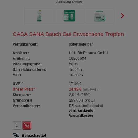
Abbildung ähnlich
CASA SANA Bauch Gut Erwachsene Tropfen
Verfügbarkeit
:
sofort lieferbar
Anbieter:
HLH BioPharma GmbH
Artikelnr.:
16205684
Packungsgröße:
50
ml
Darreichungsform:
Tropfen
MHD:
10/2026
UVP
**
17,90 €
Unser Preis
*
14,99 €
(inkl. MwSt.)
Sie sparen
2,91 €
(
16%
)
Grundpreis
299,80 €
pro 1 l
Versandkosten:
DE: versandkostenfrei
zzgl. Auslands-
Versandkosten
Beipackzettel