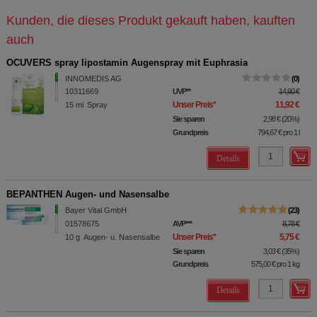
Kunden, die dieses Produkt gekauft haben, kauften
auch
OCUVERS spray lipostamin Augenspray mit Euphrasia
INNOMEDIS AG
0
10311669
UVP
**
14,90 €
Unser Preis
*
11,92 €
15
ml
Spray
Sie sparen
2,98 €
(
20%
)
Grundpreis
794,67 €
pro 1 l
Details
BEPANTHEN Augen- und Nasensalbe
Bayer Vital GmbH
23
01578675
AVP
***
8,78 €
Unser Preis
*
5,75 €
10
g
Augen- u. Nasensalbe
Sie sparen
3,03 €
(
35%
)
Grundpreis
575,00 €
pro 1 kg
Details