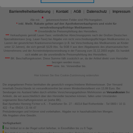
Barrierefreiheitserklärung
Kontakt
AGB
Datenschutz
Impressum
Alle mit
gekennzeichneten Felder sind Pflichtangaben.
*
inkl. MwSt. Rabatte gelten auf den Apothekenverkaufspreis und nicht für
verschreibungspflichtige Medikamente.
**
Unverbindliche Preisempfehlung des Herstellers.
***
Verkaufspreis gemäß Lauer-Taxe; verbindlicher Abrechnungspreis nach der Großen Deutschen
Spezialitätentaxe (sog. Lauer-Taxe) bei Abgabe von nicht verschreibungspflichtigen Medikamenten zu
Lasten der gesetzlichen Krankenversicherungen (z.B. bei Verschreibung des Medikaments an Kinder
unter 12 Jahren), die sich gemäß §129 Abs. 5a SGB V aus dem Abgabepreis des pharmazeutischen
Unternehmens und der Arzneimittelpreisverordnung in der Fassung zum 31.12.2003 ergibt. Es handelt
sich
nicht
um die unverbindliche Preisempfehlung des Herstellers.
****
BK: Beschaffungskosten. Diese Summe fällt zusätzlich an, da der Artikel direkt vom Hersteller
bezogen werden muss.
*****
verw. bis: Verwendbar bis.
Hier können Sie Ihre Cookie-Zustimmung widerrufen
Die angegebenen Preise beinhalten die gesetzlich vorgeschriebene Mehrwertsteuer. Der Versand
innerhalb Deutschlands ist versandkostenfrei bei einem Mindestbestellwert von 13,99 Euro. Bei
Sendungen ins Ausland fallen durch erhöhte Versicherungsgebühren Mehrkosten an
Versandkosten
Bei
Artikeln, die wir ausschließlich über den Hersteller beziehen können, fallen unter Umständen
sogenannte Beschaffungskosten an (siehe BK).
Bad Apotheke Henning Fichter e.K. - Frankfurter Str. 27 - 49214 Bad Rothenfelde - Tel 0800 / 10 11
422 - Fax 05424 / 21 64 47
Preisänderungen und Irrtümer sind vorbehalten. Abgabe nur in haushaltsüblichen Mengen.
Alle Angaben ohne Gewähr.
Verfügbarkeit:
Der Artikel ist in der Regel sofort lieferbar, in Einzelfällen bis zu 6 Tage.