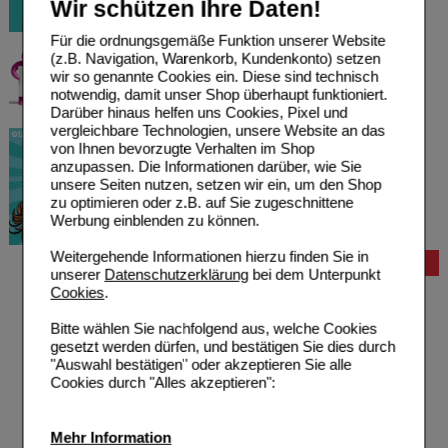
Wir schützen Ihre Daten!
Für die ordnungsgemäße Funktion unserer Website
(z.B. Navigation, Warenkorb, Kundenkonto) setzen
wir so genannte Cookies ein. Diese sind technisch
notwendig, damit unser Shop überhaupt funktioniert.
Darüber hinaus helfen uns Cookies, Pixel und
vergleichbare Technologien, unsere Website an das
von Ihnen bevorzugte Verhalten im Shop
anzupassen. Die Informationen darüber, wie Sie
unsere Seiten nutzen, setzen wir ein, um den Shop
zu optimieren oder z.B. auf Sie zugeschnittene
Werbung einblenden zu können.
Weitergehende Informationen hierzu finden Sie in
Bestellung
unserer
Datenschutzerklärung
bei dem Unterpunkt
Cookies
.
Hilfe zur Anmeldung
Hilfe zum Bestellvorgang
Bitte wählen Sie nachfolgend aus, welche Cookies
Zahlungsmöglichkeiten
gesetzt werden dürfen, und bestätigen Sie dies durch
Rezepte einlösen
"Auswahl bestätigen" oder akzeptieren Sie alle
Freiumschläge anfordern
Cookies durch "Alles akzeptieren":
Freiumschläge downloaden
Auslandsbestellung
Reklamation
Widerrufsformular
Mehr Information