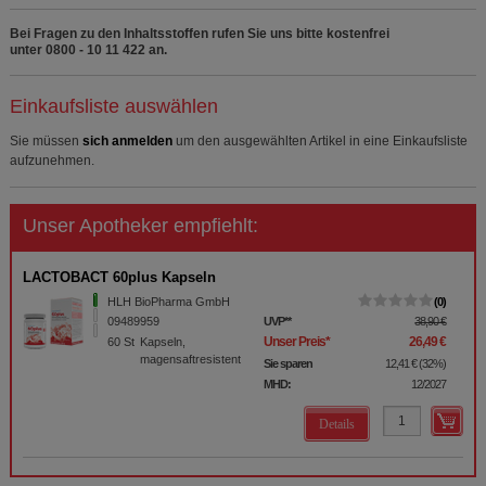
Bei Fragen zu den Inhaltsstoffen rufen Sie uns bitte kostenfrei
unter 0800 - 10 11 422 an.
Einkaufsliste auswählen
Sie müssen
sich anmelden
um den ausgewählten Artikel in eine Einkaufsliste
aufzunehmen.
Unser Apotheker empfiehlt:
LACTOBACT 60plus Kapseln
HLH BioPharma GmbH
0
09489959
UVP
**
38,90 €
Unser Preis
*
26,49 €
60
St
Kapseln,
magensaftresistent
Sie sparen
12,41 €
(
32%
)
MHD:
12/2027
Details