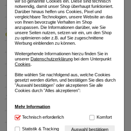
wir so genannte Cookies ein. Diese sind technisch
notwendig, damit unser Shop überhaupt funktioniert.
Darüber hinaus helfen uns Cookies, Pixel und
vergleichbare Technologien, unsere Website an das
von Ihnen bevorzugte Verhalten im Shop
anzupassen. Die Informationen darüber, wie Sie
unsere Seiten nutzen, setzen wir ein, um den Shop
zu optimieren oder z.B. auf Sie zugeschnittene
Werbung einblenden zu können.
Weitergehende Informationen hierzu finden Sie in
unserer
Datenschutzerklärung
bei dem Unterpunkt
Cookies
.
Bitte wählen Sie nachfolgend aus, welche Cookies
gesetzt werden dürfen, und bestätigen Sie dies durch
"Auswahl bestätigen" oder akzeptieren Sie alle
Cookies durch "Alles akzeptieren":
Mehr Information
Technisch Notwendig:
Technisch erforderlich
Hierbei handelt es sich um
Komfort
Cookies, die für die Grundfunktionen unserer
Website notwendig sind (z.B. Navigation, Warenkorb,
Statistik & Tracking
Auswahl bestätigen