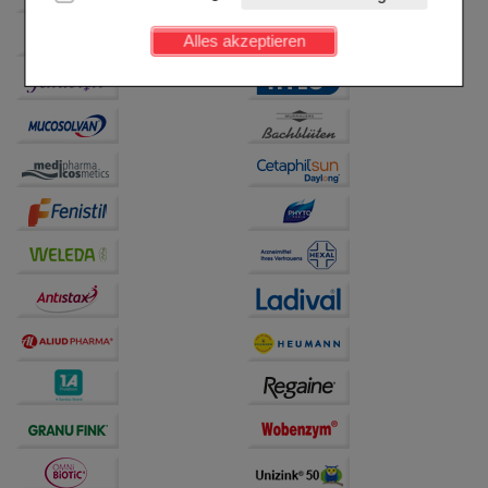
Kundenkonto), weshalb auf diese nicht verzichtet
werden kann.
Alles akzeptieren
Komfort:
Diese Cookies werden genutzt um das
Einkaufserlebnis noch ansprechender zu gestalten,
beispielsweise für die Wiedererkennung des
Besuchers oder unsere Seite an bevorzugte
Verhaltensweisen (z.B. Spracheinstellung)
anzupassen. Komfort-Cookies ermöglichen es uns
auch auf Ihre Bedürfnisse zugeschrittene Inhalte
anzuzeigen und unser Partnerprogramm zu
betreiben.
Statistik & Tracking:
Hierüber lassen sich
Informationen über die Art und Weise der Nutzung
unserer Website sammeln, mit deren Hilfe wir unsere
Website weiter für Sie optimieren können, den Inhalt
auf unserer Website aber auch die Werbung auf
Drittseiten möglichst relevant für Sie zu gestalten.
Bitte beachten Sie, dass Daten hierfür teilweise an
Dritte wie z.B. Google oder soziale Medien
übertragen werden.