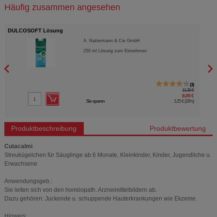
Häufig zusammen angesehen
DULCOSOFT Lösung
DULC
A. Nattermann & Cie GmbH
250
ml
Lösung zum Einnehmen
3
11,30 €
8,05 €
Sie sparen
3,25 €
(
29%
)
Produktbeschreibung
Produktbewertung
Cutacalmi
Streukügelchen für Säuglinge ab 6 Monate, Kleinkinder, Kinder, Jugendliche u.
Erwachsene
Anwendungsgeb.:
Sie leiten sich von den homöopath. Arzneimittelbildern ab.
Dazu gehören: Juckende u. schuppende Hauterkrankungen wie Ekzeme.
Hinweis: