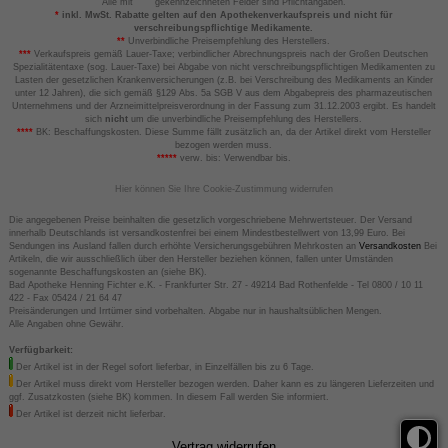
Alle mit
gekennzeichneten Felder sind Pflichtangaben.
*
inkl. MwSt. Rabatte gelten auf den Apothekenverkaufspreis und nicht für
verschreibungspflichtige Medikamente.
**
Unverbindliche Preisempfehlung des Herstellers.
***
Verkaufspreis gemäß Lauer-Taxe; verbindlicher Abrechnungspreis nach der Großen Deutschen
Spezialitätentaxe (sog. Lauer-Taxe) bei Abgabe von nicht verschreibungspflichtigen Medikamenten zu
Lasten der gesetzlichen Krankenversicherungen (z.B. bei Verschreibung des Medikaments an Kinder
unter 12 Jahren), die sich gemäß §129 Abs. 5a SGB V aus dem Abgabepreis des pharmazeutischen
Unternehmens und der Arzneimittelpreisverordnung in der Fassung zum 31.12.2003 ergibt. Es handelt
sich
nicht
um die unverbindliche Preisempfehlung des Herstellers.
****
BK: Beschaffungskosten. Diese Summe fällt zusätzlich an, da der Artikel direkt vom Hersteller
bezogen werden muss.
*****
verw. bis: Verwendbar bis.
Hier können Sie Ihre Cookie-Zustimmung widerrufen
Die angegebenen Preise beinhalten die gesetzlich vorgeschriebene Mehrwertsteuer. Der Versand
innerhalb Deutschlands ist versandkostenfrei bei einem Mindestbestellwert von 13,99 Euro. Bei
Sendungen ins Ausland fallen durch erhöhte Versicherungsgebühren Mehrkosten an
Versandkosten
Bei
Artikeln, die wir ausschließlich über den Hersteller beziehen können, fallen unter Umständen
sogenannte Beschaffungskosten an (siehe BK).
Bad Apotheke Henning Fichter e.K. - Frankfurter Str. 27 - 49214 Bad Rothenfelde - Tel 0800 / 10 11
422 - Fax 05424 / 21 64 47
Preisänderungen und Irrtümer sind vorbehalten. Abgabe nur in haushaltsüblichen Mengen.
Alle Angaben ohne Gewähr.
Verfügbarkeit:
Der Artikel ist in der Regel sofort lieferbar, in Einzelfällen bis zu 6 Tage.
Der Artikel muss direkt vom Hersteller bezogen werden. Daher kann es zu längeren Lieferzeiten und
ggf. Zusatzkosten (siehe BK) kommen. In diesem Fall werden Sie informiert.
Der Artikel ist derzeit nicht lieferbar.
Vertrag widerrufen