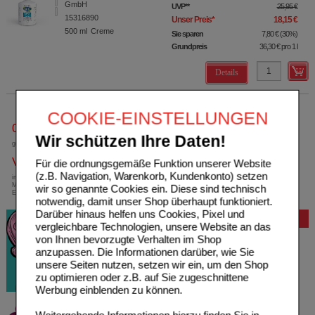
GmbH
UVP
**
25,95 €
15316890
Unser Preis
*
18,15 €
500
ml
Creme
Sie sparen
7,80 €
(
30%
)
Grundpreis
36,30 €
pro 1 l
Details
COOKIE-EINSTELLUNGEN
0800-10 11 422
Wir schützen Ihre Daten!
gebührenfreie Rufnummer
Versandkostenfrei
Für die ordnungsgemäße Funktion unserer Website
(z.B. Navigation, Warenkorb, Kundenkonto) setzen
innerhalb Deutschlands bei einem
Mindestbestellwert von 13,99 Euro oder bei
wir so genannte Cookies ein. Diese sind technisch
Einsendung eines Kassenrezeptes
notwendig, damit unser Shop überhaupt funktioniert.
Darüber hinaus helfen uns Cookies, Pixel und
Bewertung
vergleichbare Technologien, unsere Website an das
von Ihnen bevorzugte Verhalten im Shop
anzupassen. Die Informationen darüber, wie Sie
unsere Seiten nutzen, setzen wir ein, um den Shop
zu optimieren oder z.B. auf Sie zugeschnittene
Werbung einblenden zu können.