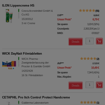
ILON Lippencreme HS
Cesra Arzneimittel GmbH &
55
Co.KG
UVP
**
9,99 €
15193312
Unser Preis
*
6,79 €
3
ml
Creme
Sie sparen
3,20 €
(
32%
)
Grundpreis
2.263,33 €
pro 1 l
MHD:
07/2027
Details
WICK DayNait Filmtabletten
WICK Pharma -
2
Zweigniederlassung der
AVP
***
17,83 €
Procter & Gamble GmbH
Unser Preis
*
10,49 €
14202428
Sie sparen
7,34 €
(
41%
)
16
St
Filmtabletten
Max. Abgabe:
1
Details
CETAPHIL Pro Itch Control Protect Handcreme
Galderma Laboratorium
1