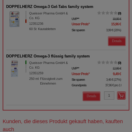
DOPPELHERZ Omega-3 Gel-Tabs family system
Queisser Pharma GmbH &
0
Co. KG
UVP
**
19,95 €
12351236
Unser Preis
*
15,96 €
60
St
Kautabletten
Sie sparen
3,99 €
(
20%
)
Details
DOPPELHERZ Omega-3 flüssig family system
Queisser Pharma GmbH &
0
Co. KG
UVP
**
12,95 €
12351259
Unser Preis
*
9,49 €
250
ml
Flüssigkeit zum
Sie sparen
3,46 €
(
27%
)
Einnehmen
Grundpreis
37,96 €
pro 1 l
Details
Kunden, die dieses Produkt gekauft haben, kauften
auch