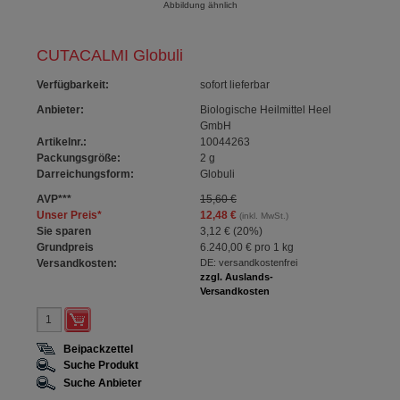
Abbildung ähnlich
CUTACALMI Globuli
Verfügbarkeit
:
sofort lieferbar
Anbieter:
Biologische Heilmittel Heel
GmbH
Artikelnr.:
10044263
Packungsgröße:
2
g
Darreichungsform:
Globuli
AVP
***
15,60 €
Unser Preis
*
12,48 €
(inkl. MwSt.)
Sie sparen
3,12 €
(
20%
)
Grundpreis
6.240,00 €
pro 1 kg
Versandkosten:
DE: versandkostenfrei
zzgl. Auslands-
Versandkosten
Beipackzettel
Suche Produkt
Suche Anbieter