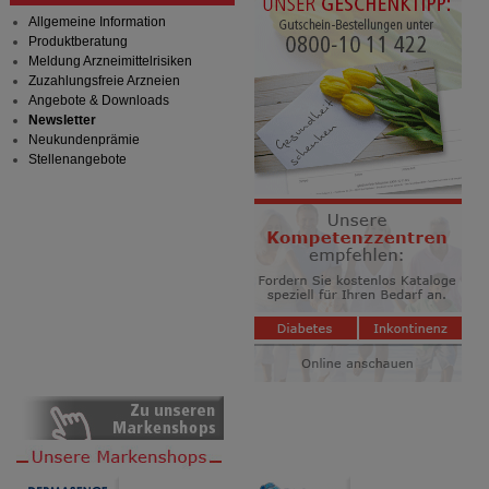
anzuzeigen und unser Partnerprogramm zu
betreiben.
Allgemeine Information
Produktberatung
Statistik & Tracking:
Hierüber lassen sich
Meldung Arzneimittelrisiken
Informationen über die Art und Weise der Nutzung
Zuzahlungsfreie Arzneien
unserer Website sammeln, mit deren Hilfe wir unsere
Angebote & Downloads
Website weiter für Sie optimieren können, den Inhalt
Newsletter
auf unserer Website aber auch die Werbung auf
Neukundenprämie
Drittseiten möglichst relevant für Sie zu gestalten.
Stellenangebote
Bitte beachten Sie, dass Daten hierfür teilweise an
Dritte wie z.B. Google oder soziale Medien
übertragen werden.