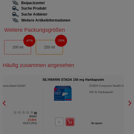
Beipackzettel
Suche Produkt
Suche Anbieter
Weitere Artikelinformationen
Weitere Packungsgrößen
47%
70%
100 ml
250 ml
Häufig zusammen angesehen
SILYMARIN STADA 156 mg Hartkapseln
DICL
STADA Consumer Health Deutschland GmbH
100
St
Hartkapseln
1
61,20 €
18,36 €
Sie sparen
42,84 €
(
70%
)