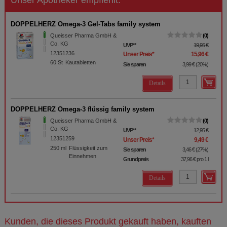
Unser Apotheker empfiehlt:
DOPPELHERZ Omega-3 Gel-Tabs family system
Queisser Pharma GmbH &
0
Co. KG
UVP
**
19,95 €
12351236
Unser Preis
*
15,96 €
60
St
Kautabletten
Sie sparen
3,99 €
(
20%
)
Details
DOPPELHERZ Omega-3 flüssig family system
Queisser Pharma GmbH &
0
Co. KG
UVP
**
12,95 €
12351259
Unser Preis
*
9,49 €
250
ml
Flüssigkeit zum
Sie sparen
3,46 €
(
27%
)
Einnehmen
Grundpreis
37,96 €
pro 1 l
Details
Kunden, die dieses Produkt gekauft haben, kauften