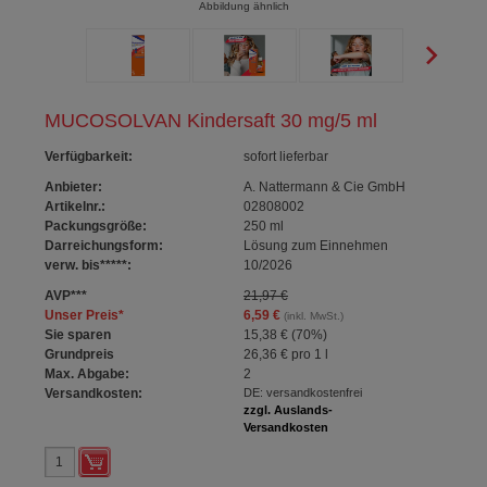
Abbildung ähnlich
MUCOSOLVAN Kindersaft 30 mg/5 ml
Verfügbarkeit
:
sofort lieferbar
Anbieter:
A. Nattermann & Cie GmbH
Artikelnr.:
02808002
Packungsgröße:
250
ml
Darreichungsform:
Lösung zum Einnehmen
verw. bis*****:
10/2026
AVP
***
21,97 €
Unser Preis
*
6,59 €
(inkl. MwSt.)
Sie sparen
15,38 €
(
70%
)
Grundpreis
26,36 €
pro 1 l
Max. Abgabe:
2
Versandkosten:
DE: versandkostenfrei
zzgl. Auslands-
Versandkosten