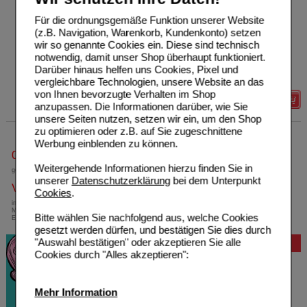
ratiopharm GmbH
2
Für die ordnungsgemäße Funktion unserer Website
00999854
UVP
**
4,49 €
(z.B. Navigation, Warenkorb, Kundenkonto) setzen
Unser Preis
*
2,59 €
10
ml
Nasenspray
wir so genannte Cookies ein. Diese sind technisch
Sie sparen
1,90 €
(
42%
)
notwendig, damit unser Shop überhaupt funktioniert.
Grundpreis
259,00 €
pro 1 l
Darüber hinaus helfen uns Cookies, Pixel und
Max. Abgabe:
5
vergleichbare Technologien, unsere Website an das
von Ihnen bevorzugte Verhalten im Shop
Details
anzupassen. Die Informationen darüber, wie Sie
unsere Seiten nutzen, setzen wir ein, um den Shop
zu optimieren oder z.B. auf Sie zugeschnittene
Werbung einblenden zu können.
0800-10 11 422
Weitergehende Informationen hierzu finden Sie in
gebührenfreie Rufnummer
unserer
Datenschutzerklärung
bei dem Unterpunkt
Versandkostenfrei
Cookies
.
innerhalb Deutschlands bei einem
Mindestbestellwert von 13,99 Euro oder bei
Bitte wählen Sie nachfolgend aus, welche Cookies
Einsendung eines Kassenrezeptes
gesetzt werden dürfen, und bestätigen Sie dies durch
"Auswahl bestätigen" oder akzeptieren Sie alle
Bewertung
Cookies durch "Alles akzeptieren":
Mehr Information