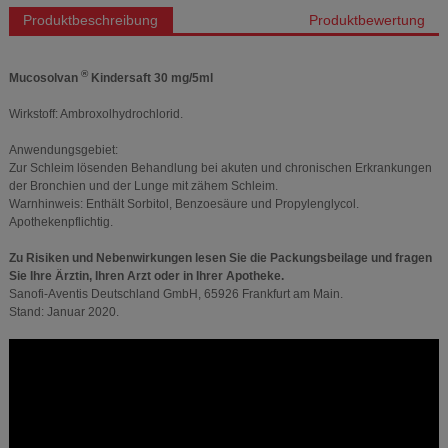
Produktbeschreibung
Produktbewertung
®
Mucosolvan
Kindersaft 30 mg/5ml
Wirkstoff: Ambroxolhydrochlorid.
Anwendungsgebiet:
Zur Schleim lösenden Behandlung bei akuten und chronischen Erkrankungen
der Bronchien und der Lunge mit zähem Schleim.
Warnhinweis: Enthält Sorbitol, Benzoesäure und Propylenglycol.
Apothekenpflichtig.
Zu Risiken und Nebenwirkungen lesen Sie die Packungsbeilage und fragen
Sie Ihre Ärztin, Ihren Arzt oder in Ihrer Apotheke.
Sanofi-Aventis Deutschland GmbH, 65926 Frankfurt am Main.
Stand: Januar 2020.