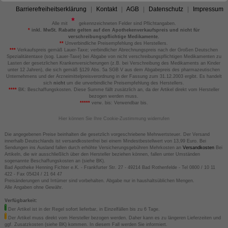
Barrierefreiheitserklärung
Kontakt
AGB
Datenschutz
Impressum
Alle mit
gekennzeichneten Felder sind Pflichtangaben.
*
inkl. MwSt. Rabatte gelten auf den Apothekenverkaufspreis und nicht für
verschreibungspflichtige Medikamente.
**
Unverbindliche Preisempfehlung des Herstellers.
***
Verkaufspreis gemäß Lauer-Taxe; verbindlicher Abrechnungspreis nach der Großen Deutschen
Spezialitätentaxe (sog. Lauer-Taxe) bei Abgabe von nicht verschreibungspflichtigen Medikamenten zu
Lasten der gesetzlichen Krankenversicherungen (z.B. bei Verschreibung des Medikaments an Kinder
unter 12 Jahren), die sich gemäß §129 Abs. 5a SGB V aus dem Abgabepreis des pharmazeutischen
Unternehmens und der Arzneimittelpreisverordnung in der Fassung zum 31.12.2003 ergibt. Es handelt
sich
nicht
um die unverbindliche Preisempfehlung des Herstellers.
****
BK: Beschaffungskosten. Diese Summe fällt zusätzlich an, da der Artikel direkt vom Hersteller
bezogen werden muss.
*****
verw. bis: Verwendbar bis.
Hier können Sie Ihre Cookie-Zustimmung widerrufen
Die angegebenen Preise beinhalten die gesetzlich vorgeschriebene Mehrwertsteuer. Der Versand
innerhalb Deutschlands ist versandkostenfrei bei einem Mindestbestellwert von 13,99 Euro. Bei
Sendungen ins Ausland fallen durch erhöhte Versicherungsgebühren Mehrkosten an
Versandkosten
Bei
Artikeln, die wir ausschließlich über den Hersteller beziehen können, fallen unter Umständen
sogenannte Beschaffungskosten an (siehe BK).
Bad Apotheke Henning Fichter e.K. - Frankfurter Str. 27 - 49214 Bad Rothenfelde - Tel 0800 / 10 11
422 - Fax 05424 / 21 64 47
Preisänderungen und Irrtümer sind vorbehalten. Abgabe nur in haushaltsüblichen Mengen.
Alle Angaben ohne Gewähr.
Verfügbarkeit:
Der Artikel ist in der Regel sofort lieferbar, in Einzelfällen bis zu 6 Tage.
Der Artikel muss direkt vom Hersteller bezogen werden. Daher kann es zu längeren Lieferzeiten und
ggf. Zusatzkosten (siehe BK) kommen. In diesem Fall werden Sie informiert.