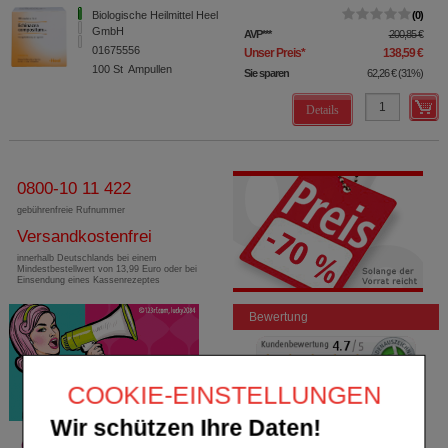
Biologische Heilmittel Heel
0
GmbH
AVP
***
200,85 €
01675556
Unser Preis
*
138,59 €
100
St
Ampullen
Sie sparen
62,26 €
(
31%
)
Details
0800-10 11 422
gebührenfreie Rufnummer
Versandkostenfrei
innerhalb Deutschlands bei einem
Mindestbestellwert von 13,99 Euro oder bei
Einsendung eines Kassenrezeptes
Bewertung
COOKIE-EINSTELLUNGEN
Wir schützen Ihre Daten!