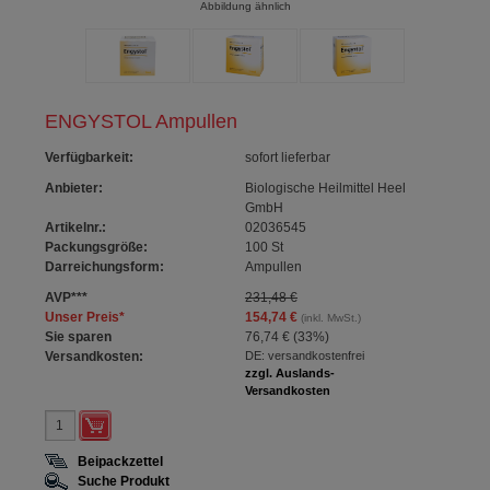
Abbildung ähnlich
ENGYSTOL Ampullen
Verfügbarkeit
:
sofort lieferbar
Anbieter:
Biologische Heilmittel Heel
GmbH
Artikelnr.:
02036545
Packungsgröße:
100
St
Darreichungsform:
Ampullen
AVP
***
231,48 €
Unser Preis
*
154,74 €
(inkl. MwSt.)
Sie sparen
76,74 €
(
33%
)
Versandkosten:
DE: versandkostenfrei
zzgl. Auslands-
Versandkosten
Beipackzettel
Suche Produkt