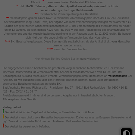
Alle mit
gekennzeichneten Felder sind Pflichtangaben.
*
inkl. MwSt. Rabatte gelten auf den Apothekenverkaufspreis und nicht für
verschreibungspflichtige Medikamente.
**
Unverbindliche Preisempfehlung des Herstellers.
***
Verkaufspreis gemäß Lauer-Taxe; verbindlicher Abrechnungspreis nach der Großen Deutschen
Spezialitätentaxe (sog. Lauer-Taxe) bei Abgabe von nicht verschreibungspflichtigen Medikamenten zu
Lasten der gesetzlichen Krankenversicherungen (z.B. bei Verschreibung des Medikaments an Kinder
unter 12 Jahren), die sich gemäß §129 Abs. 5a SGB V aus dem Abgabepreis des pharmazeutischen
Unternehmens und der Arzneimittelpreisverordnung in der Fassung zum 31.12.2003 ergibt. Es handelt
sich
nicht
um die unverbindliche Preisempfehlung des Herstellers.
****
BK: Beschaffungskosten. Diese Summe fällt zusätzlich an, da der Artikel direkt vom Hersteller
bezogen werden muss.
*****
verw. bis: Verwendbar bis.
Hier können Sie Ihre Cookie-Zustimmung widerrufen
Die angegebenen Preise beinhalten die gesetzlich vorgeschriebene Mehrwertsteuer. Der Versand
innerhalb Deutschlands ist versandkostenfrei bei einem Mindestbestellwert von 13,99 Euro. Bei
Sendungen ins Ausland fallen durch erhöhte Versicherungsgebühren Mehrkosten an
Versandkosten
Bei
Artikeln, die wir ausschließlich über den Hersteller beziehen können, fallen unter Umständen
sogenannte Beschaffungskosten an (siehe BK).
Bad Apotheke Henning Fichter e.K. - Frankfurter Str. 27 - 49214 Bad Rothenfelde - Tel 0800 / 10 11
422 - Fax 05424 / 21 64 47
Preisänderungen und Irrtümer sind vorbehalten. Abgabe nur in haushaltsüblichen Mengen.
Alle Angaben ohne Gewähr.
Verfügbarkeit:
Der Artikel ist in der Regel sofort lieferbar, in Einzelfällen bis zu 6 Tage.
Der Artikel muss direkt vom Hersteller bezogen werden. Daher kann es zu längeren Lieferzeiten und
ggf. Zusatzkosten (siehe BK) kommen. In diesem Fall werden Sie informiert.
Der Artikel ist derzeit nicht lieferbar.