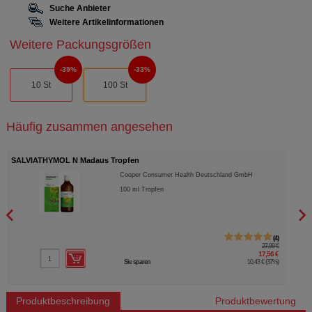
Suche Anbieter
Weitere Artikelinformationen
Weitere Packungsgrößen
39%
33%
10 St
100 St
Häufig zusammen angesehen
SALVIATHYMOL N Madaus Tropfen
UNIZ
Cooper Consumer Health Deutschland GmbH
100
ml
Tropfen
4
27,99 €
17,56 €
Sie sparen
10,43 €
(
37%
)
Produktbeschreibung
Produktbewertung