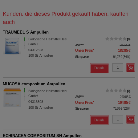
Kunden, die dieses Produkt gekauft haben, kauften
auch
TRAUMEEL S Ampullen
Biologische Heilmittel Heel
0
GmbH
AVP
***
277,22 €
04312328
Unser Preis
*
182,95 €
100
St
Ampullen
Sie sparen
94,27 €
(
34%
)
Details
MUCOSA compositum Ampullen
Biologische Heilmittel Heel
0
GmbH
AVP
***
240,83 €
04313598
Unser Preis
*
164,95 €
100
St
Ampullen
Sie sparen
75,88 €
(
32%
)
Details
ECHINACEA COMPOSITUM SN Ampullen