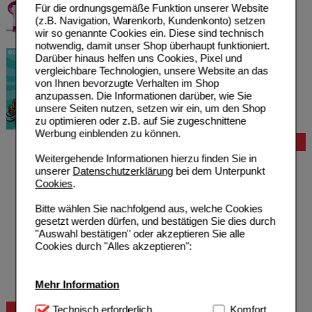
Für die ordnungsgemäße Funktion unserer Website
(z.B. Navigation, Warenkorb, Kundenkonto) setzen
wir so genannte Cookies ein. Diese sind technisch
notwendig, damit unser Shop überhaupt funktioniert.
Darüber hinaus helfen uns Cookies, Pixel und
vergleichbare Technologien, unsere Website an das
von Ihnen bevorzugte Verhalten im Shop
anzupassen. Die Informationen darüber, wie Sie
unsere Seiten nutzen, setzen wir ein, um den Shop
zu optimieren oder z.B. auf Sie zugeschnittene
Werbung einblenden zu können.
Bestellung
Weitergehende Informationen hierzu finden Sie in
Hilfe zur Anmeldung
unserer
Datenschutzerklärung
bei dem Unterpunkt
Hilfe zum Bestellvorgang
Cookies
.
Zahlungsmöglichkeiten
Rezepte einlösen
Bitte wählen Sie nachfolgend aus, welche Cookies
Freiumschläge anfordern
gesetzt werden dürfen, und bestätigen Sie dies durch
Freiumschläge downloaden
"Auswahl bestätigen" oder akzeptieren Sie alle
Auslandsbestellung
Cookies durch "Alles akzeptieren":
Reklamation
Widerrufsformular
Problembehebung
Mehr Information
Bestellschein
Technisch Notwendig:
Technisch erforderlich
Hierbei handelt es sich um
Komfort
Beratung und Service