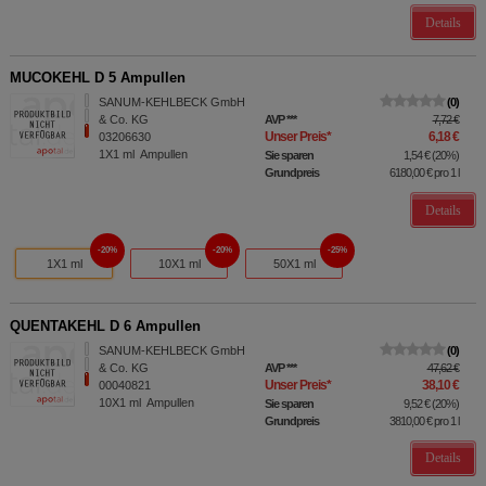
Details
MUCOKEHL D 5 Ampullen
SANUM-KEHLBECK GmbH
0
& Co. KG
AVP
***
7,72 €
Unser Preis
*
6,18 €
03206630
1X1
ml
Ampullen
Sie sparen
1,54 €
(
20%
)
Grundpreis
6180,00 €
pro 1 l
Details
20%
20%
25%
1X1 ml
10X1 ml
50X1 ml
QUENTAKEHL D 6 Ampullen
SANUM-KEHLBECK GmbH
0
& Co. KG
AVP
***
47,62 €
Unser Preis
*
38,10 €
00040821
10X1
ml
Ampullen
Sie sparen
9,52 €
(
20%
)
Grundpreis
3810,00 €
pro 1 l
Details