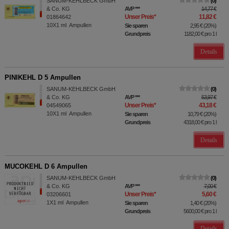
SANUM-KEHLBECK GmbH
0
& Co. KG
AVP
***
14,77 €
Unser Preis
*
11,82 €
01864642
10X1
ml
Ampullen
Sie sparen
2,95 €
(
20%
)
Grundpreis
1182,00 €
pro 1 l
Details
PINIKEHL D 5 Ampullen
SANUM-KEHLBECK GmbH
0
& Co. KG
AVP
***
53,97 €
Unser Preis
*
43,18 €
04549065
10X1
ml
Ampullen
Sie sparen
10,79 €
(
20%
)
Grundpreis
4318,00 €
pro 1 l
Details
MUCOKEHL D 6 Ampullen
SANUM-KEHLBECK GmbH
0
& Co. KG
AVP
***
7,00 €
Unser Preis
*
5,60 €
03206601
1X1
ml
Ampullen
Sie sparen
1,40 €
(
20%
)
Grundpreis
5600,00 €
pro 1 l
Details