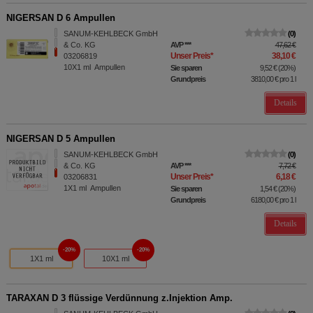
NIGERSAN D 6 Ampullen
SANUM-KEHLBECK GmbH
0
& Co. KG
AVP
***
47,62 €
Unser Preis
*
38,10 €
03206819
10X1
ml
Ampullen
Sie sparen
9,52 €
(
20%
)
Grundpreis
3810,00 €
pro 1 l
Details
NIGERSAN D 5 Ampullen
SANUM-KEHLBECK GmbH
0
& Co. KG
AVP
***
7,72 €
Unser Preis
*
6,18 €
03206831
1X1
ml
Ampullen
Sie sparen
1,54 €
(
20%
)
Grundpreis
6180,00 €
pro 1 l
Details
20%
20%
1X1 ml
10X1 ml
TARAXAN D 3 flüssige Verdünnung z.Injektion Amp.