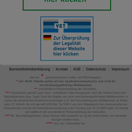
Barrierefreiheitserklärung
Kontakt
AGB
Datenschutz
Impressum
Alle mit
gekennzeichneten Felder sind Pflichtangaben.
*
inkl. MwSt. Rabatte gelten auf den Apothekenverkaufspreis und nicht für
verschreibungspflichtige Medikamente.
**
Unverbindliche Preisempfehlung des Herstellers.
***
Verkaufspreis gemäß Lauer-Taxe; verbindlicher Abrechnungspreis nach der Großen Deutschen
Spezialitätentaxe (sog. Lauer-Taxe) bei Abgabe von nicht verschreibungspflichtigen Medikamenten zu
Lasten der gesetzlichen Krankenversicherungen (z.B. bei Verschreibung des Medikaments an Kinder
unter 12 Jahren), die sich gemäß §129 Abs. 5a SGB V aus dem Abgabepreis des pharmazeutischen
Unternehmens und der Arzneimittelpreisverordnung in der Fassung zum 31.12.2003 ergibt. Es handelt
sich
nicht
um die unverbindliche Preisempfehlung des Herstellers.
****
BK: Beschaffungskosten. Diese Summe fällt zusätzlich an, da der Artikel direkt vom Hersteller
bezogen werden muss.
*****
verw. bis: Verwendbar bis.