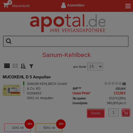
0
Anmelden
Warenkorb
Sanum-Kehlbeck
pro Seite
MUCOKEHL D 5 Ampullen
SANUM-KEHLBECK GmbH
0
& Co. KG
AVP
***
230,16 €
Unser Preis
*
172,59 €
03206653
50X1
ml
Ampullen
Sie sparen
57,57 €
(
25%
)
Grundpreis
3451,80 €
pro 1 l
Details
20%
25%
10X1 ml
50X1 ml