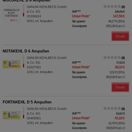
MUCOKEHL D 6 Ampullen
SANUM-KEHLBECK GmbH
0
& Co. KG
AVP
***
196,86 €
Unser Preis
*
147,59 €
03206624
50X1
ml
Ampullen
Sie sparen
49,27 €
(
25%
)
Grundpreis
2951,80 €
pro 1 l
Details
NOTAKEHL D 6 Ampullen
SANUM-KEHLBECK GmbH
0
& Co. KG
AVP
***
47,62 €
Unser Preis
*
38,10 €
03207061
10X1
ml
Ampullen
Sie sparen
9,52 €
(
20%
)
Grundpreis
3810,00 €
pro 1 l
Details
FORTAKEHL D 5 Ampullen
SANUM-KEHLBECK GmbH
0
& Co. KG
AVP
***
53,97 €
Unser Preis
*
43,18 €
04456961
10X1
ml
Ampullen
Sie sparen
10,79 €
(
20%
)
Grundpreis
4318,00 €
pro 1 l