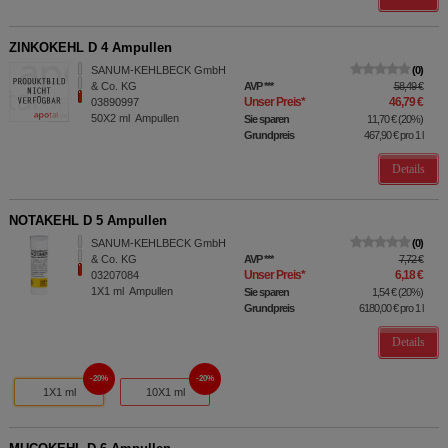
ZINKOKEHL D 4 Ampullen
SANUM-KEHLBECK GmbH
0
& Co. KG
AVP
***
58,49 €
Unser Preis
*
46,79 €
03890997
50X2
ml
Ampullen
Sie sparen
11,70 €
(
20%
)
Grundpreis
467,90 €
pro 1 l
Details
NOTAKEHL D 5 Ampullen
SANUM-KEHLBECK GmbH
0
& Co. KG
AVP
***
7,72 €
Unser Preis
*
6,18 €
03207084
1X1
ml
Ampullen
Sie sparen
1,54 €
(
20%
)
Grundpreis
6180,00 €
pro 1 l
Details
20%
20%
1X1 ml
10X1 ml