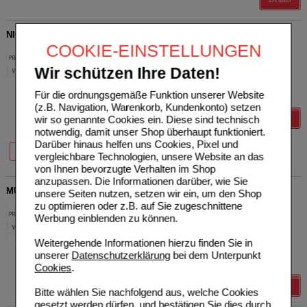
NIGERSAN D 5 Ampullen
COOKIE-EINSTELLUNGEN
SANUM-KEHLBECK GmbH
0
& Co. KG
AVP
***
230,16 €
Wir schützen Ihre Daten!
Unser Preis
*
184,13 €
03206854
50X1
ml
Ampullen
Sie sparen
46,03 €
(
20%
)
Für die ordnungsgemäße Funktion unserer Website
Grundpreis
3682,60 €
pro 1 l
(z.B. Navigation, Warenkorb, Kundenkonto) setzen
Details
wir so genannte Cookies ein. Diese sind technisch
notwendig, damit unser Shop überhaupt funktioniert.
Darüber hinaus helfen uns Cookies, Pixel und
20%
20%
10X1 ml
50X1 ml
vergleichbare Technologien, unsere Website an das
von Ihnen bevorzugte Verhalten im Shop
anzupassen. Die Informationen darüber, wie Sie
MUCOKEHL D 7 Ampullen
unsere Seiten nutzen, setzen wir ein, um den Shop
zu optimieren oder z.B. auf Sie zugeschnittene
SANUM-KEHLBECK GmbH
0
Werbung einblenden zu können.
& Co. KG
AVP
***
5,91 €
Unser Preis
*
4,73 €
03206570
1X1
ml
Ampullen
Sie sparen
1,18 €
(
20%
)
Weitergehende Informationen hierzu finden Sie in
Grundpreis
4730,00 €
pro 1 l
unserer
Datenschutzerklärung
bei dem Unterpunkt
zzgl. BK
****
4,80 €
Cookies
.
Details
Bitte wählen Sie nachfolgend aus, welche Cookies
gesetzt werden dürfen, und bestätigen Sie dies durch