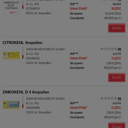
& Co. KG
AVP
***
49,43 €
Unser Preis
*
34,29 €
07284874
50X2
ml
Ampullen
Sie sparen
15,14 €
(
31%
)
Grundpreis
342,90 €
pro 1 l
Details
CITROKEHL Ampullen
SANUM-KEHLBECK GmbH
0
& Co. KG
AVP
***
14,77 €
Unser Preis
*
11,82 €
03346615
10X2
ml
Ampullen
Sie sparen
2,95 €
(
20%
)
Grundpreis
591,00 €
pro 1 l
Details
ZINKOKEHL D 4 Ampullen
SANUM-KEHLBECK GmbH
0
& Co. KG
AVP
***
14,77 €
Unser Preis
*
11,82 €
03890980
10X2
ml
Ampullen
Sie sparen
2,95 €
(
20%
)
Grundpreis
591,00 €
pro 1 l
Details