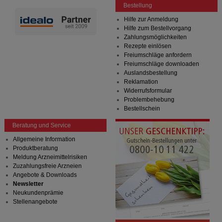
Bestellung
Hilfe zur Anmeldung
Hilfe zum Bestellvorgang
Zahlungsmöglichkeiten
Rezepte einlösen
Freiumschläge anfordern
Freiumschläge downloaden
Auslandsbestellung
Reklamation
Widerrufsformular
Problembehebung
Bestellschein
Beratung und Service
Allgemeine Information
Produktberatung
Meldung Arzneimittelrisiken
Zuzahlungsfreie Arzneien
Angebote & Downloads
Newsletter
Neukundenprämie
Stellenangebote