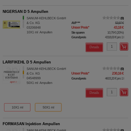
NIGERSAN D 5 Ampullen
SANUM-KEHLBECK GmbH
0
& Co. KG
AVP
***
53,97 €
Unser Preis
*
43,18 €
03206848
10X1
ml
Ampullen
Sie sparen
10,79 €
(
20%
)
Grundpreis
4318,00 €
pro 1 l
Details
LARIFIKEHL D 5 Ampullen
SANUM-KEHLBECK GmbH
0
Unser Preis
*
230,16 €
& Co. KG
04548999
Grundpreis
4603,20 €
pro 1 l
50X1
ml
Ampullen
Details
10X1 ml
50X1 ml
FORMASAN Injektion Ampullen
SANUM-KEHLBECK GmbH
0