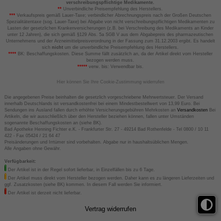
verschreibungspflichtige Medikamente.
**
Unverbindliche Preisempfehlung des Herstellers.
***
Verkaufspreis gemäß Lauer-Taxe; verbindlicher Abrechnungspreis nach der Großen Deutschen
Spezialitätentaxe (sog. Lauer-Taxe) bei Abgabe von nicht verschreibungspflichtigen Medikamenten zu
Lasten der gesetzlichen Krankenversicherungen (z.B. bei Verschreibung des Medikaments an Kinder
unter 12 Jahren), die sich gemäß §129 Abs. 5a SGB V aus dem Abgabepreis des pharmazeutischen
Unternehmens und der Arzneimittelpreisverordnung in der Fassung zum 31.12.2003 ergibt. Es handelt
sich
nicht
um die unverbindliche Preisempfehlung des Herstellers.
****
BK: Beschaffungskosten. Diese Summe fällt zusätzlich an, da der Artikel direkt vom Hersteller
bezogen werden muss.
*****
verw. bis: Verwendbar bis.
Hier können Sie Ihre Cookie-Zustimmung widerrufen
Die angegebenen Preise beinhalten die gesetzlich vorgeschriebene Mehrwertsteuer. Der Versand
innerhalb Deutschlands ist versandkostenfrei bei einem Mindestbestellwert von 13,99 Euro. Bei
Sendungen ins Ausland fallen durch erhöhte Versicherungsgebühren Mehrkosten an
Versandkosten
Bei
Artikeln, die wir ausschließlich über den Hersteller beziehen können, fallen unter Umständen
sogenannte Beschaffungskosten an (siehe BK).
Bad Apotheke Henning Fichter e.K. - Frankfurter Str. 27 - 49214 Bad Rothenfelde - Tel 0800 / 10 11
422 - Fax 05424 / 21 64 47
Preisänderungen und Irrtümer sind vorbehalten. Abgabe nur in haushaltsüblichen Mengen.
Alle Angaben ohne Gewähr.
Verfügbarkeit:
Der Artikel ist in der Regel sofort lieferbar, in Einzelfällen bis zu 6 Tage.
Der Artikel muss direkt vom Hersteller bezogen werden. Daher kann es zu längeren Lieferzeiten und
ggf. Zusatzkosten (siehe BK) kommen. In diesem Fall werden Sie informiert.
Der Artikel ist derzeit nicht lieferbar.
Vertrag widerrufen