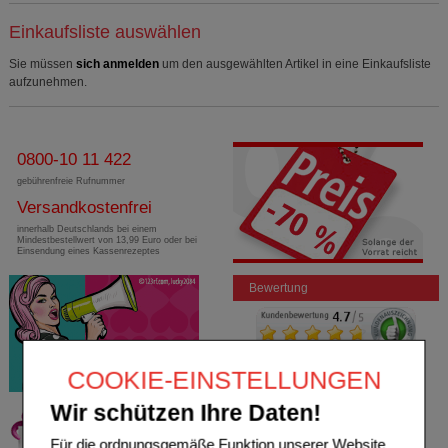
Einkaufsliste auswählen
Sie müssen
sich anmelden
um den ausgewählten Artikel in eine Einkaufsliste
aufzunehmen.
0800-10 11 422
gebührenfreie Rufnummer
Versandkostenfrei
innerhalb Deutschlands bei einem
Mindestbestellwert von 13,99 Euro oder bei
Einsendung eines Kassenrezeptes
Bewertung
COOKIE-EINSTELLUNGEN
Wir schützen Ihre Daten!
Für die ordnungsgemäße Funktion unserer Website