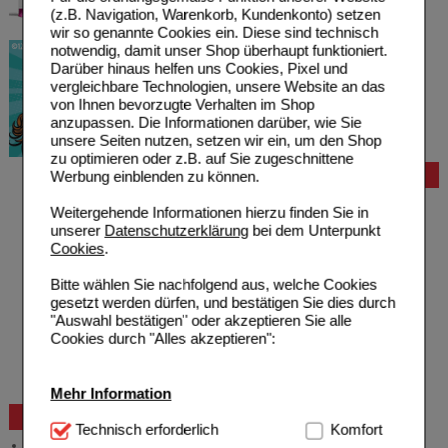
(z.B. Navigation, Warenkorb, Kundenkonto) setzen
wir so genannte Cookies ein. Diese sind technisch
notwendig, damit unser Shop überhaupt funktioniert.
Darüber hinaus helfen uns Cookies, Pixel und
vergleichbare Technologien, unsere Website an das
von Ihnen bevorzugte Verhalten im Shop
anzupassen. Die Informationen darüber, wie Sie
unsere Seiten nutzen, setzen wir ein, um den Shop
zu optimieren oder z.B. auf Sie zugeschnittene
Werbung einblenden zu können.
Bestellung
Hilfe zur Anmeldung
Weitergehende Informationen hierzu finden Sie in
Hilfe zum Bestellvorgang
unserer
Datenschutzerklärung
bei dem Unterpunkt
Zahlungsmöglichkeiten
Cookies
.
Rezepte einlösen
Freiumschläge anfordern
Bitte wählen Sie nachfolgend aus, welche Cookies
Freiumschläge downloaden
gesetzt werden dürfen, und bestätigen Sie dies durch
Auslandsbestellung
"Auswahl bestätigen" oder akzeptieren Sie alle
Reklamation
Cookies durch "Alles akzeptieren":
Widerrufsformular
Problembehebung
Bestellschein
Mehr Information
Beratung und Service
Technisch Notwendig:
Technisch erforderlich
Hierbei handelt es sich um
Komfort
Allgemeine Information
Cookies, die für die Grundfunktionen unserer