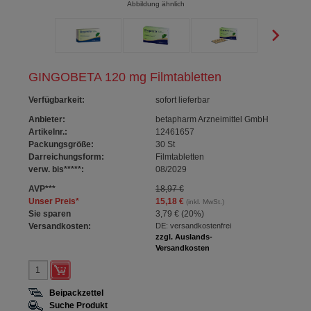
Abbildung ähnlich
GINGOBETA 120 mg Filmtabletten
Verfügbarkeit
:
sofort lieferbar
Anbieter:
betapharm Arzneimittel GmbH
Artikelnr.:
12461657
Packungsgröße:
30
St
Darreichungsform:
Filmtabletten
verw. bis*****:
08/2029
AVP
***
18,97 €
Unser Preis
*
15,18 €
(inkl. MwSt.)
Sie sparen
3,79 €
(
20%
)
Versandkosten:
DE: versandkostenfrei
zzgl. Auslands-
Versandkosten
Beipackzettel
Suche Produkt