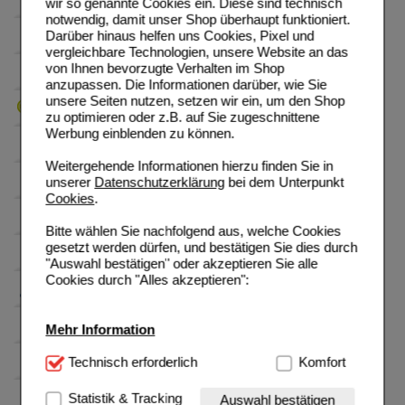
wir so genannte Cookies ein. Diese sind technisch
notwendig, damit unser Shop überhaupt funktioniert.
Darüber hinaus helfen uns Cookies, Pixel und
vergleichbare Technologien, unsere Website an das
von Ihnen bevorzugte Verhalten im Shop
anzupassen. Die Informationen darüber, wie Sie
unsere Seiten nutzen, setzen wir ein, um den Shop
zu optimieren oder z.B. auf Sie zugeschnittene
Werbung einblenden zu können.
Weitergehende Informationen hierzu finden Sie in
unserer
Datenschutzerklärung
bei dem Unterpunkt
Cookies
.
Bitte wählen Sie nachfolgend aus, welche Cookies
gesetzt werden dürfen, und bestätigen Sie dies durch
"Auswahl bestätigen" oder akzeptieren Sie alle
Cookies durch "Alles akzeptieren":
Mehr Information
Technisch Notwendig:
Technisch erforderlich
Hierbei handelt es sich um
Komfort
Cookies, die für die Grundfunktionen unserer
Website notwendig sind (z.B. Navigation, Warenkorb,
Statistik & Tracking
Auswahl bestätigen