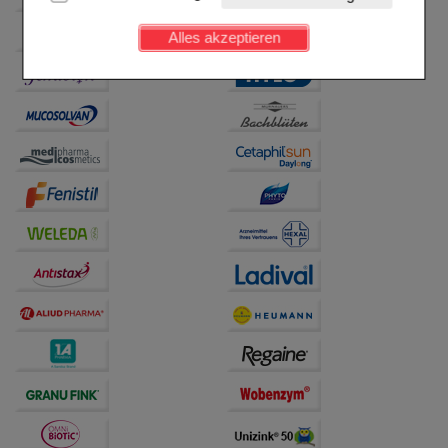
Kundenkonto), weshalb auf diese nicht verzichtet
werden kann.
Alles akzeptieren
Komfort:
Diese Cookies werden genutzt um das
Einkaufserlebnis noch ansprechender zu gestalten,
beispielsweise für die Wiedererkennung des
Besuchers oder unsere Seite an bevorzugte
Verhaltensweisen (z.B. Spracheinstellung)
anzupassen. Komfort-Cookies ermöglichen es uns
auch auf Ihre Bedürfnisse zugeschrittene Inhalte
anzuzeigen und unser Partnerprogramm zu
betreiben.
Statistik & Tracking:
Hierüber lassen sich
Informationen über die Art und Weise der Nutzung
unserer Website sammeln, mit deren Hilfe wir unsere
Website weiter für Sie optimieren können, den Inhalt
auf unserer Website aber auch die Werbung auf
Drittseiten möglichst relevant für Sie zu gestalten.
Bitte beachten Sie, dass Daten hierfür teilweise an
Dritte wie z.B. Google oder soziale Medien
übertragen werden.