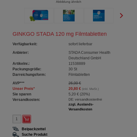
Abbildung ähnlich
GINKGO STADA 120 mg Filmtabletten
Verfügbarkeit
:
sofort lieferbar
Anbieter:
STADA Consumer Health
Deutschland GmbH
Artikelnr.:
11538889
Packungsgröße:
30
St
Darreichungsform:
Filmtabletten
AVP
***
26,00 €
Unser Preis
*
20,80 €
(inkl. MwSt.)
Sie sparen
5,20 €
(
20%
)
Versandkosten:
DE: versandkostenfrei
zzgl. Auslands-
Versandkosten
Beipackzettel
Suche Produkt