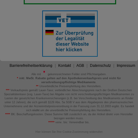
Barrierefreiheitserklärung
Kontakt
AGB
Datenschutz
Impressum
Alle mit
gekennzeichneten Felder sind Pflichtangaben.
*
inkl. MwSt. Rabatte gelten auf den Apothekenverkaufspreis und nicht für
verschreibungspflichtige Medikamente.
**
Unverbindliche Preisempfehlung des Herstellers.
***
Verkaufspreis gemäß Lauer-Taxe; verbindlicher Abrechnungspreis nach der Großen Deutschen
Spezialitätentaxe (sog. Lauer-Taxe) bei Abgabe von nicht verschreibungspflichtigen Medikamenten zu
Lasten der gesetzlichen Krankenversicherungen (z.B. bei Verschreibung des Medikaments an Kinder
unter 12 Jahren), die sich gemäß §129 Abs. 5a SGB V aus dem Abgabepreis des pharmazeutischen
Unternehmens und der Arzneimittelpreisverordnung in der Fassung zum 31.12.2003 ergibt. Es handelt
sich
nicht
um die unverbindliche Preisempfehlung des Herstellers.
****
BK: Beschaffungskosten. Diese Summe fällt zusätzlich an, da der Artikel direkt vom Hersteller
bezogen werden muss.
*****
verw. bis: Verwendbar bis.
Hier können Sie Ihre Cookie-Zustimmung widerrufen