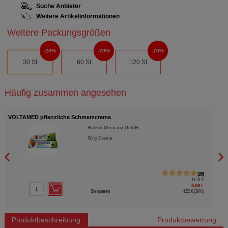
Suche Anbieter
Weitere Artikelinformationen
Weitere Packungsgrößen
20%
70%
70%
30 St
60 St
120 St
Häufig zusammen angesehen
VOLTAMED pflanzliche Schmerzcreme
GINK
Haleon Germany GmbH
50
g
Creme
28
11,51 €
6,99 €
Sie sparen
4,52 €
(
39%
)
Produktbeschreibung
Produktbewertung