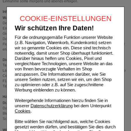
Einnahme sollte morgens und abends erfolgen.
Inhaltsstoffe
COOKIE-EINSTELLUNGEN
®
Was Ginkgo STADA
enthält
Der Wirkstoff ist: Ginkgo-biloba-Trockenextrakt.
Wir schützen Ihre Daten!
Eine Filmtablette enthält 40 mg quantifiziertes, raffiniertes Trockenextrakt aus
Ginkgo-biloba- Blättern (35–67 : 1), Auszugsmittel: Aceton 60 % (m/m).
Für die ordnungsgemäße Funktion unserer Website
Das Extrakt ist quantifiziert auf 22,0–27,0 % Flavonoide, berechnet als
(z.B. Navigation, Warenkorb, Kundenkonto) setzen
Flavonolglykoside, 2,8–3,4 % Ginkgolide A, B und C, 2,6–3,2 % Bilobalid und
wir so genannte Cookies ein. Diese sind technisch
enthält höchstens 5 ppm Ginkgolsäuren.
notwendig, damit unser Shop überhaupt funktioniert.
Darüber hinaus helfen uns Cookies, Pixel und
Die sonstigen Bestandteile sind
vergleichbare Technologien, unsere Website an das
Tablettenkern: Croscarmellose-Natrium, hochdisperses Siliciumdioxid,
von Ihnen bevorzugte Verhalten im Shop
Lactose-Monohydrat, Magnesiumstearat (Ph. Eur.) [pflanzlich], mikrokristalline
anzupassen. Die Informationen darüber, wie Sie
Cellulose, sprühgetrockneter Glucosesirup. Befilmung: Opadry II White 85
unsere Seiten nutzen, setzen wir ein, um den Shop
F18422, bestehend aus: Macrogol 3350, Poly(vinylalkohol), Talkum,
zu optimieren oder z.B. auf Sie zugeschnittene
Titandioxid (E 171), Eisen(III)-hydroxid-oxid x H2O (E 172).
Werbung einblenden zu können.
Häufige Fragen & Antworten
Weitergehende Informationen hierzu finden Sie in
®
Dürfen Schwangere Ginkgo STADA
einnehmen?
unserer
Datenschutzerklärung
bei dem Unterpunkt
Da es einzelne Hinweise darauf gibt, dass ginkgohaltige Präparate die
Cookies
.
Blutungsbereitschaft erhöhen könnten, darf dieses Arzneimittel während der
Schwangerschaft nicht eingenommen werden.
Bitte wählen Sie nachfolgend aus, welche Cookies
gesetzt werden dürfen, und bestätigen Sie dies durch
®
Wie lange sollte Ginkgo STADA
eingenommen werden?