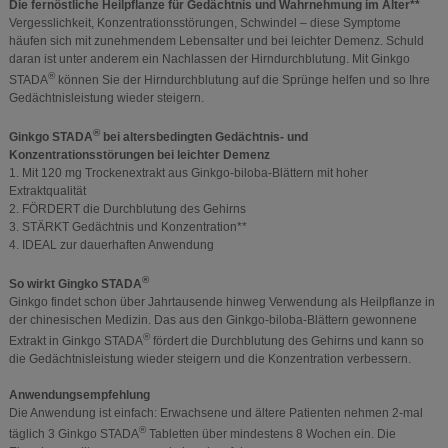
Die fernöstliche Heilpflanze für Gedächtnis und Wahrnehmung im Alter**
Vergesslichkeit, Konzentrationsstörungen, Schwindel – diese Symptome
häufen sich mit zunehmendem Lebensalter und bei leichter Demenz. Schuld
daran ist unter anderem ein Nachlassen der Hirndurchblutung. Mit Ginkgo
®
STADA
können Sie der Hirndurchblutung auf die Sprünge helfen und so Ihre
Gedächtnisleistung wieder steigern.
®
Ginkgo STADA
bei altersbedingten Gedächtnis- und
Konzentrationsstörungen bei leichter Demenz
1. Mit 120 mg Trockenextrakt aus Ginkgo-biloba-Blättern mit hoher
Extraktqualität
2. FÖRDERT die Durchblutung des Gehirns
3. STÄRKT Gedächtnis und Konzentration**
4. IDEAL zur dauerhaften Anwendung
®
So wirkt Gingko STADA
Ginkgo findet schon über Jahrtausende hinweg Verwendung als Heilpflanze in
der chinesischen Medizin. Das aus den Ginkgo-biloba-Blättern gewonnene
®
Extrakt in Ginkgo STADA
fördert die Durchblutung des Gehirns und kann so
die Gedächtnisleistung wieder steigern und die Konzentration verbessern.
Anwendungsempfehlung
Die Anwendung ist einfach: Erwachsene und ältere Patienten nehmen 2-mal
®
täglich 3 Ginkgo STADA
Tabletten über mindestens 8 Wochen ein. Die