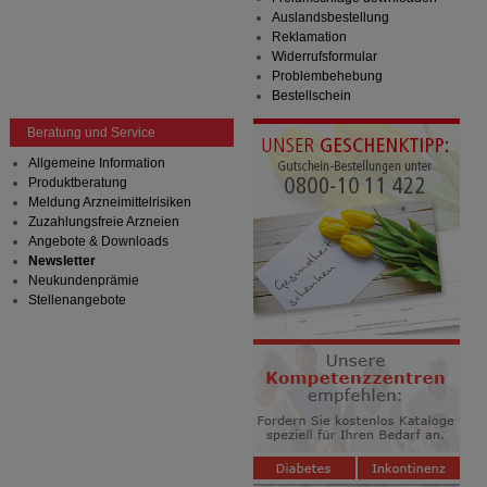
Verhaltensweisen (z.B. Spracheinstellung)
Auslandsbestellung
anzupassen. Komfort-Cookies ermöglichen es uns
Reklamation
auch auf Ihre Bedürfnisse zugeschrittene Inhalte
Widerrufsformular
anzuzeigen und unser Partnerprogramm zu
Problembehebung
betreiben.
Bestellschein
Statistik & Tracking:
Hierüber lassen sich
Beratung und Service
Informationen über die Art und Weise der Nutzung
Allgemeine Information
unserer Website sammeln, mit deren Hilfe wir unsere
Produktberatung
Website weiter für Sie optimieren können, den Inhalt
Meldung Arzneimittelrisiken
auf unserer Website aber auch die Werbung auf
Zuzahlungsfreie Arzneien
Drittseiten möglichst relevant für Sie zu gestalten.
Angebote & Downloads
Bitte beachten Sie, dass Daten hierfür teilweise an
Newsletter
Dritte wie z.B. Google oder soziale Medien
Neukundenprämie
übertragen werden.
Stellenangebote