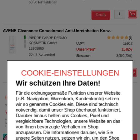
60
St
Filmtabletten
Details
AVENE Cleanance Comedomed Anti-Unreinheiten Konz.
PIERRE FABRE DERMO
1
KOSMETIK GmbH
UVP
**
19,90 €
15205860
Unser Preis
*
15,92 €
30
ml
Konzentrat
Sie sparen
3,98 €
(
20%
)
Grundpreis
530,67 €
pro 1 l
COOKIE-EINSTELLUNGEN
Details
Wir schützen Ihre Daten!
Für die ordnungsgemäße Funktion unserer Website
0800-10 11 422
(z.B. Navigation, Warenkorb, Kundenkonto) setzen
wir so genannte Cookies ein. Diese sind technisch
gebührenfreie Rufnummer
notwendig, damit unser Shop überhaupt funktioniert.
Versandkostenfrei
Darüber hinaus helfen uns Cookies, Pixel und
innerhalb Deutschlands bei einem
vergleichbare Technologien, unsere Website an das
Mindestbestellwert von 13,99 Euro oder bei
von Ihnen bevorzugte Verhalten im Shop
Einsendung eines Kassenrezeptes
anzupassen. Die Informationen darüber, wie Sie
unsere Seiten nutzen, setzen wir ein, um den Shop
Bewertung