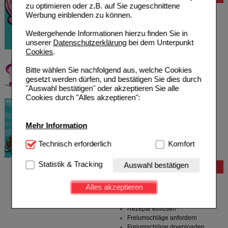
zu optimieren oder z.B. auf Sie zugeschnittene
Werbung einblenden zu können.
Weitergehende Informationen hierzu finden Sie in
unserer
Datenschutzerklärung
bei dem Unterpunkt
Cookies
.
Bitte wählen Sie nachfolgend aus, welche Cookies
gesetzt werden dürfen, und bestätigen Sie dies durch
"Auswahl bestätigen" oder akzeptieren Sie alle
Cookies durch "Alles akzeptieren":
Mehr Information
Technisch Notwendig:
Technisch erforderlich
Hierbei handelt es sich um
Komfort
Cookies, die für die Grundfunktionen unserer
Website notwendig sind (z.B. Navigation, Warenkorb,
Statistik & Tracking
Auswahl bestätigen
Bestellung
Kundenkonto), weshalb auf diese nicht verzichtet
werden kann.
Hilfe zur Anmeldung
Alles akzeptieren
Hilfe zum Bestellvorgang
Komfort:
Diese Cookies werden genutzt um das
Zahlungsmöglichkeiten
Einkaufserlebnis noch ansprechender zu gestalten,
Rezepte einlösen
beispielsweise für die Wiedererkennung des
Freiumschläge anfordern
Besuchers oder unsere Seite an bevorzugte
Freiumschläge downloaden