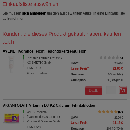
Einkaufsliste auswählen
Sie müssen
sich anmelden
um den ausgewählten Artikel in eine Einkaufsliste
aufzunehmen.
Kunden, die dieses Produkt gekauft haben, kauften
auch
AVENE Hydrance leicht Feuchtigkeitsemulsion
PIERRE FABRE DERMO
0
KOSMETIK GmbH
UVP
**
26,90 €
14373710
Unser Preis
*
21,80 €
40
ml
Emulsion
Sie sparen
5,10 €
(
19%
)
Grundpreis
545,00 €
pro 1 l
Details
VIGANTOLVIT Vitamin D3 K2 Calcium Filmtabletten
WICK Pharma -
63
Zweigniederlassung der
UVP
**
21,99 €
Procter & Gamble GmbH
Unser Preis
*
11,15 €
14371728
Sie sparen
10,84 €
(
49%
)