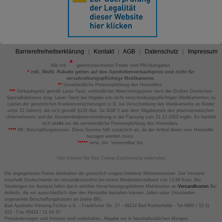
Barrierefreiheitserklärung
Kontakt
AGB
Datenschutz
Impressum
Alle mit
gekennzeichneten Felder sind Pflichtangaben.
*
inkl. MwSt. Rabatte gelten auf den Apothekenverkaufspreis und nicht für
verschreibungspflichtige Medikamente.
**
Unverbindliche Preisempfehlung des Herstellers.
***
Verkaufspreis gemäß Lauer-Taxe; verbindlicher Abrechnungspreis nach der Großen Deutschen
Spezialitätentaxe (sog. Lauer-Taxe) bei Abgabe von nicht verschreibungspflichtigen Medikamenten zu
Lasten der gesetzlichen Krankenversicherungen (z.B. bei Verschreibung des Medikaments an Kinder
unter 12 Jahren), die sich gemäß §129 Abs. 5a SGB V aus dem Abgabepreis des pharmazeutischen
Unternehmens und der Arzneimittelpreisverordnung in der Fassung zum 31.12.2003 ergibt. Es handelt
sich
nicht
um die unverbindliche Preisempfehlung des Herstellers.
****
BK: Beschaffungskosten. Diese Summe fällt zusätzlich an, da der Artikel direkt vom Hersteller
bezogen werden muss.
*****
verw. bis: Verwendbar bis.
Hier können Sie Ihre Cookie-Zustimmung widerrufen
Die angegebenen Preise beinhalten die gesetzlich vorgeschriebene Mehrwertsteuer. Der Versand
innerhalb Deutschlands ist versandkostenfrei bei einem Mindestbestellwert von 13,99 Euro. Bei
Sendungen ins Ausland fallen durch erhöhte Versicherungsgebühren Mehrkosten an
Versandkosten
Bei
Artikeln, die wir ausschließlich über den Hersteller beziehen können, fallen unter Umständen
sogenannte Beschaffungskosten an (siehe BK).
Bad Apotheke Henning Fichter e.K. - Frankfurter Str. 27 - 49214 Bad Rothenfelde - Tel 0800 / 10 11
422 - Fax 05424 / 21 64 47
Preisänderungen und Irrtümer sind vorbehalten. Abgabe nur in haushaltsüblichen Mengen.