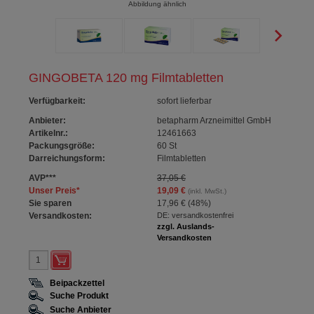
Abbildung ähnlich
GINGOBETA 120 mg Filmtabletten
Verfügbarkeit
:
sofort lieferbar
Anbieter:
betapharm Arzneimittel GmbH
Artikelnr.:
12461663
Packungsgröße:
60
St
Darreichungsform:
Filmtabletten
AVP
***
37,05 €
Unser Preis
*
19,09 €
(inkl. MwSt.)
Sie sparen
17,96 €
(
48%
)
Versandkosten:
DE: versandkostenfrei
zzgl. Auslands-
Versandkosten
Beipackzettel
Suche Produkt
Suche Anbieter