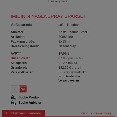
Abbildung ähnlich
IMIDIN N NASENSPRAY SPARSET
Verfügbarkeit
:
sofort lieferbar
Anbieter:
Aristo Pharma GmbH
Artikelnr.:
80061180
Packungsgröße:
3X15
ml
Darreichungsform:
Nasenspray
AVP
***
17,91 €
Unser Preis
*
8,19 €
(inkl. MwSt.)
Sie sparen
9,72 €
(
54%
)
Grundpreis
182,00 €
pro 1 l
Versandkosten:
DE: versandkostenfrei
zzgl. Auslands-
Versandkosten
Suche Produkt
Suche Anbieter
Produktbeschreibung
Produktbewertung