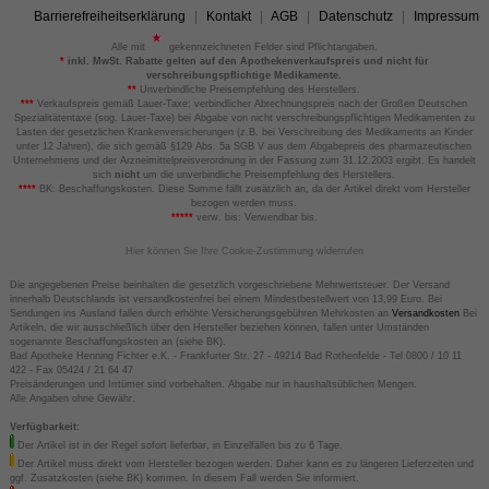
Barrierefreiheitserklärung
Kontakt
AGB
Datenschutz
Impressum
Alle mit
gekennzeichneten Felder sind Pflichtangaben.
*
inkl. MwSt. Rabatte gelten auf den Apothekenverkaufspreis und nicht für
verschreibungspflichtige Medikamente.
**
Unverbindliche Preisempfehlung des Herstellers.
***
Verkaufspreis gemäß Lauer-Taxe; verbindlicher Abrechnungspreis nach der Großen Deutschen
Spezialitätentaxe (sog. Lauer-Taxe) bei Abgabe von nicht verschreibungspflichtigen Medikamenten zu
Lasten der gesetzlichen Krankenversicherungen (z.B. bei Verschreibung des Medikaments an Kinder
unter 12 Jahren), die sich gemäß §129 Abs. 5a SGB V aus dem Abgabepreis des pharmazeutischen
Unternehmens und der Arzneimittelpreisverordnung in der Fassung zum 31.12.2003 ergibt. Es handelt
sich
nicht
um die unverbindliche Preisempfehlung des Herstellers.
****
BK: Beschaffungskosten. Diese Summe fällt zusätzlich an, da der Artikel direkt vom Hersteller
bezogen werden muss.
*****
verw. bis: Verwendbar bis.
Hier können Sie Ihre Cookie-Zustimmung widerrufen
Die angegebenen Preise beinhalten die gesetzlich vorgeschriebene Mehrwertsteuer. Der Versand
innerhalb Deutschlands ist versandkostenfrei bei einem Mindestbestellwert von 13,99 Euro. Bei
Sendungen ins Ausland fallen durch erhöhte Versicherungsgebühren Mehrkosten an
Versandkosten
Bei
Artikeln, die wir ausschließlich über den Hersteller beziehen können, fallen unter Umständen
sogenannte Beschaffungskosten an (siehe BK).
Bad Apotheke Henning Fichter e.K. - Frankfurter Str. 27 - 49214 Bad Rothenfelde - Tel 0800 / 10 11
422 - Fax 05424 / 21 64 47
Preisänderungen und Irrtümer sind vorbehalten. Abgabe nur in haushaltsüblichen Mengen.
Alle Angaben ohne Gewähr.
Verfügbarkeit:
Der Artikel ist in der Regel sofort lieferbar, in Einzelfällen bis zu 6 Tage.
Der Artikel muss direkt vom Hersteller bezogen werden. Daher kann es zu längeren Lieferzeiten und
ggf. Zusatzkosten (siehe BK) kommen. In diesem Fall werden Sie informiert.