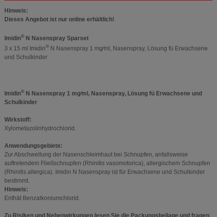
Hinweis:
Dieses Angebot ist nur online erhältlich!
®
Imidin
N Nasenspray Sparset
®
3 x 15 ml Imidin
N Nasenspray 1 mg⁄ml, Nasenspray, Lösung fü Erwachsene
und Schulkinder
®
Imidin
N Nasenspray 1 mg⁄ml, Nasenspray, Lösung fü Erwachsene und
Schulkinder
Wirkstoff:
Xylometazolinhydrochlorid.
Anwendungsgebiete:
Zur Abschwellung der Nasenschleimhaut bei Schnupfen, anfallsweise
auftretendem Fließschnupfen (Rhinitis vasomotorica), allergischem Schnupfen
(Rhinitis allergica). Imidin N Nasenspray ist für Erwachsene und Schulkinder
bestimmt.
Hinweis:
Enthät Benzalkoniumchlorid.
Zu Risiken und Nebenwirkungen lesen Sie die Packungsbeilage und fragen