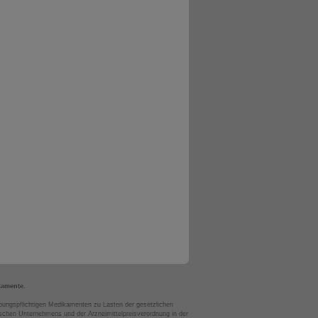
kamente.
bungspflichtigen Medikamenten zu Lasten der gesetzlichen
chen Unternehmens und der Arzneimittelpreisverordnung in der