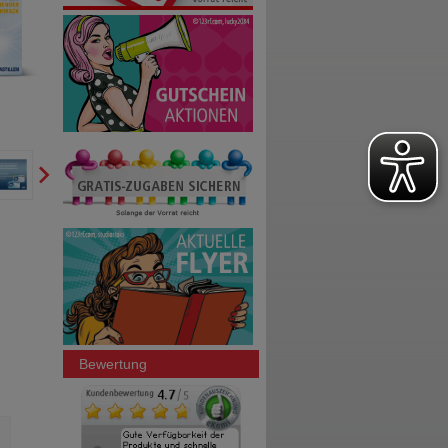
Bewertung
PERENTEROL forte 250 mg
TALCID Kautabletten