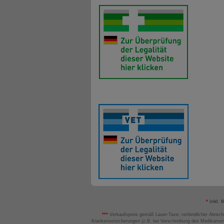
*
inkl. 
***
Verkaufspreis gemäß Lauer-Taxe; verbindlicher Abrech
Krankenversicherungen (z.B. bei Verschreibung des Medikamen