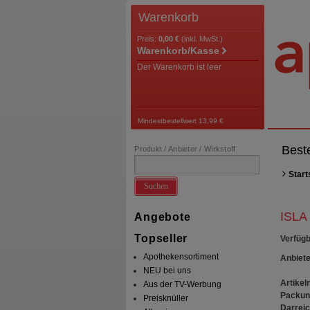
Warenkorb
Preis:
0,00 €
(inkl. MwSt.)
Warenkorb/Kasse
Der Warenkorb ist leer
Mindestbestellwert 13,99 €
Best
Produkt / Anbieter / Wirkstoff
Start
Suchen
ISLA 
Angebote
Topseller
Verfügb
Apothekensortiment
Anbiete
NEU bei uns
Artikeln
Aus der TV-Werbung
Packun
Preisknüller
Darrei