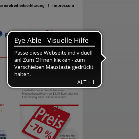
rrierefreiheitserklärung
Impressum
Seite drucken
0800-10 11 422
gebührenfreie Rufnummer
Versandkostenfrei
innerhalb Deutschlands bei einem
Mindestbestellwert von 13,99 Euro oder bei
Einsendung eines Kassenrezeptes
kt!
)