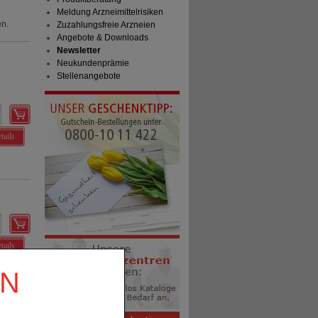
Meldung Arzneimittelrisiken
en.
Zuzahlungsfreie Arzneien
Angebote & Downloads
Newsletter
Neukundenprämie
Stellenangebote
tails
tails
EN