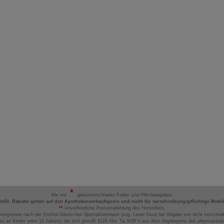
Alle mit
gekennzeichneten Felder sind Pflichtangaben.
MwSt. Rabatte gelten auf den Apothekenverkaufspreis und nicht für verschreibungspflichtige Medi
**
Unverbindliche Preisempfehlung des Herstellers.
nungspreis nach der Großen Deutschen Spezialitätentaxe (sog. Lauer-Taxe) bei Abgabe von nicht verschrei
ts an Kinder unter 12 Jahren), die sich gemäß §129 Abs. 5a SGB V aus dem Abgabepreis des pharmazeutis