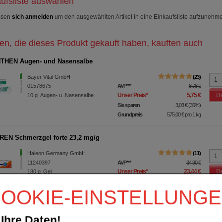
ufsliste auswählen
ssen
sich anmelden
um den ausgewählten Artikel in eine Einkaufsliste aufzunehm
n, die dieses Produkt gekauft haben, kauften auch
THEN Augen- und Nasensalbe
Bayer Vital GmbH
23
01578675
AVP
***
8,78 €
De
Unser Preis
*
5,75 €
10
g
Augen- u. Nasensalbe
Sie sparen
3,03 €
(
35%
)
Grundpreis
575,00 €
pro 1 kg
EN Schmerzgel forte 23,2 mg/g
Haleon Germany GmbH
11
11240397
AVP
***
34,90 €
De
Unser Preis
*
23,44 €
180
g
Gel
Sie sparen
11,46 €
(
33%
)
OOKIE-EINSTELLUNG
Grundpreis
130,22 €
pro 1 kg
Max. Abgabe:
5
verw. bis*****:
12/2027
Ihre Daten!