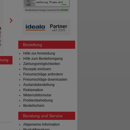
Kapseln
MEDICE Arzneimittel Pütter
Bayer Vital GmbH
GmbH&Co.KG
100
St
Hartkapseln
50
St
Kautabletten
0
1
€
AVP
***
97,51 €
AVP
***
€
Unser Preis
*
66,95 €
Unser Preis
*
%
)
Sie sparen
30,56 €
(
31%
)
Sie sparen
Bestellung
3
Max. Abgabe:
Hilfe zur Anmeldung
Hilfe zum Bestellvorgang
tung
Zahlungsmöglichkeiten
Rezepte einlösen
Freiumschläge anfordern
Freiumschläge downloaden
Auslandsbestellung
Reklamation
Widerrufsformular
Problembehebung
Bestellschein
Beratung und Service
Allgemeine Information
Produktberatung