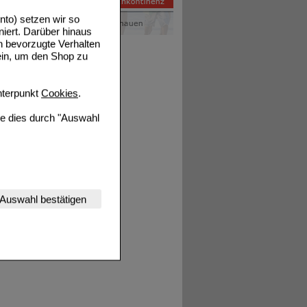
to) setzen wir so
niert. Darüber hinaus
n bevorzugte Verhalten
ein, um den Shop zu
tails
terpunkt
Cookies
.
ie dies durch "Auswahl
nserer Website
Auswahl bestätigen
tet werden kann.
estalten,
rhaltensweisen (z.B.
nisse zugeschrittene
ng unserer Website
uf unserer Website aber