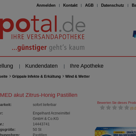
Anmelden
Kontakt
AGB
Datenschutz
Ba
ellung
Kundendaten
Ihre Apotheke
seite
Grippale Infekte & Erkältung
Wind & Wetter
MED akut Zitrus-Honig Pastillen
Bewerten Sie dieses Produ
arkeit
:
sofort lieferbar
(0.0
r:
Engelhard Arzneimittel
GmbH & Co.KG
r.:
14443741
gsgröße:
50
St
chungsform:
Pastillen