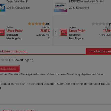
Dragees 20 mg
Bayer Vital GmbH
HERMES Arzneimittel GmbH
100
St
Kautabletten
20
St
Kaugummi
20
AVP
***
38,47 €
AVP
***
21,99 
Unser Preis
*
28,05 €
Unser Preis
*
17,59 
Sie sparen
10,42 €
(
27%
)
Sie sparen
4,40 €
(
20
Max. Abgabe:
2
Max. Abgabe:
uktbeschreibung
Produktbewer
(
0
Bewertungen )
tung abgeben
beachten Sie, dass Sie angemeldet sein müssen, um eine Bewertung abgeben zu können.
Produkt wurde bisher noch nicht bewertet. Seien Sie der Erste, der dieses Produkt
!