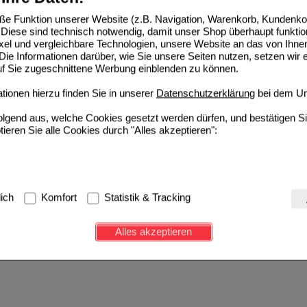
ED voice Pastillen
e Funktion unserer Website (z.B. Navigation, Warenkorb, Kundenkon
Diese sind technisch notwendig, damit unser Shop überhaupt funktio
Engelhard Arzneimittel GmbH &
0
ixel und vergleichbare Technologien, unsere Website an das von Ihne
Co.KG
UVP
**
24,35 €
ie Informationen darüber, wie Sie unsere Seiten nutzen, setzen wir 
14168950
De
Unser Preis
*
11,79 €
auf Sie zugeschnittene Werbung einblenden zu können.
50
St
Pastillen
Sie sparen
12,56 €
(
52%
)
MHD:
05/2027
ionen hierzu finden Sie in unserer
Datenschutzerklärung
bei dem Un
folgend aus, welche Cookies gesetzt werden dürfen, und bestätigen S
tieren Sie alle Cookies durch "Alles akzeptieren":
g:
Hierbei handelt es sich um Cookies, die für die Grundfunktionen u
lich
Komfort
Statistik & Tracking
avigation, Warenkorb, Kundenkonto), weshalb auf diese nicht verzich
s werden genutzt um das Einkaufserlebnis noch ansprechender zu g
Alles akzeptieren
e Wiedererkennung des Besuchers oder unsere Seite an bevorzugte Ve
zupassen. Komfort-Cookies ermöglichen es uns auch auf Ihre Bedürf
d unser Partnerprogramm zu betreiben.
ierüber lassen sich Informationen über die Art und Weise der Nutzu
fe wir unsere Website weiter für Sie optimieren können, den Inhalt a