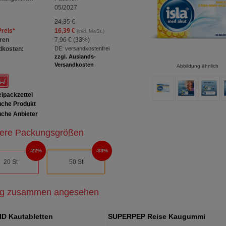
05/2027
24,35 €
Preis
*
16,39 €
(inkl. MwSt.)
ren
7,96 €
(
33%
)
dkosten:
DE: versandkostenfrei
zzgl. Auslands-
Versandkosten
Abbildung ähnlich
ipackzettel
che Produkt
che Anbieter
ere Packungsgrößen
22%
33%
20 St
50 St
ig zusammen angesehen
D Kautabletten
SUPERPEP Reise Kaugummi