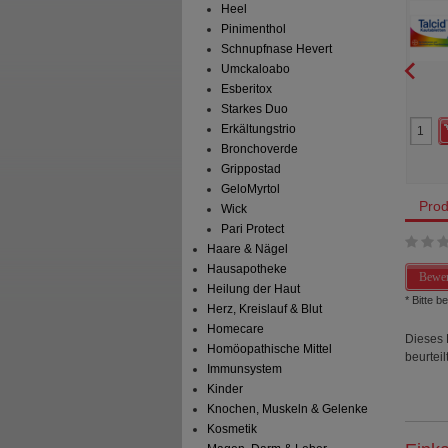
A Consumer Health
A. Nattermann & Cie GmbH
Heel
schland GmbH
Pinimenthol
Hartkapseln
50
ml
Tropfen zum Einnehmen
Schnupfnase Hevert
Umckaloabo
Esberitox
10
3
Starkes Duo
17,60 €
AVP
***
30,26 €
 Preis
*
10,49 €
Unser Preis
*
19,45 €
Erkältungstrio
aren
7,11 €
(
40%
)
Sie sparen
10,81 €
(
36%
)
Bronchoverde
Abgabe:
2
Grundpreis
389,00 €
pro 1 l
Max. Abgabe:
1
Grippostad
GeloMyrtol
Prod
Wick
Pari Protect
Haare & Nägel
Hausapotheke
Bewer
Heilung der Haut
* Bitte 
Herz, Kreislauf & Blut
Homecare
Dieses 
Homöopathische Mittel
beurteilt
Immunsystem
Kinder
Knochen, Muskeln & Gelenke
Kosmetik