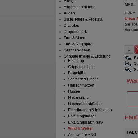
Allergie
MHD:
Allgemeinbefinden
UVP
**
Augen
Unser 
Blase, Niere & Prostata
Sie spa
Diabetes
Versan
Drogeriemarkt
Frau & Mann
Fuß- & Nagelpilz
Geschenkideen
Grippale Infekte & Erkältung
Be
Erkältung
Su
Grippale Infekte
Su
Bronchitis
Schmerz & Fieber
Weit
Halsschmerzen
Husten
Nasensprays
Nasennebenhöhlen
Einreibungen & Inhalation
Erkältungsbäder
Häuf
Erkältungssaft /Trunk
Wind & Wetter
C Hartkapseln
LAXOBERAL Abführ-Tropfen
TALCI
Atemwege/ HNO