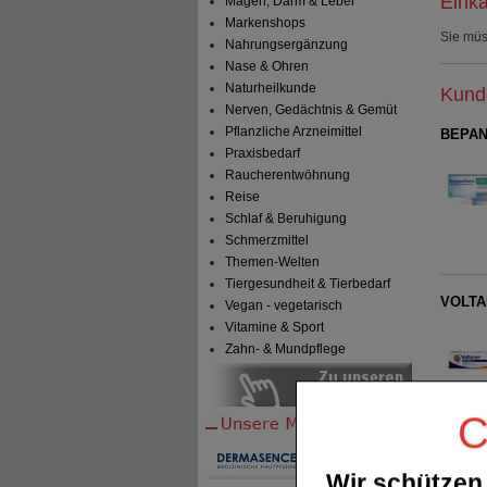
Einka
Magen, Darm & Leber
Markenshops
Sie mü
Nahrungsergänzung
Nase & Ohren
Naturheilkunde
Kunde
Nerven, Gedächtnis & Gemüt
Pflanzliche Arzneimittel
BEPAN
Praxisbedarf
Raucherentwöhnung
Reise
Schlaf & Beruhigung
Schmerzmittel
Themen-Welten
Tiergesundheit & Tierbedarf
VOLTAR
Vegan - vegetarisch
Vitamine & Sport
Zahn- & Mundpflege
C
Wir schützen 