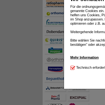
ISLA M
Für die ordnungsgemäß
genannte Cookies ein. 
helfen uns Cookies, P
im Shop anzupassen. D
optimieren oder z.B. 
Weitergehende Informat
Bitte wählen Sie nach
bestätigen" oder akzep
Mehr Information
Technisch Notwendi
Technisch erforder
notwendig sind (z.B. N
Komfort:
Diese Cookie
beispielsweise für di
Spracheinstellung) an
Inhalte anzuzeigen un
Statistik & Tracking:
H
sammeln, mit deren Hil