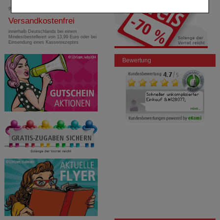
Komfort:
Diese Cookies werden genutzt um das
gebührenfreie Rufnummer
Einkaufserlebnis noch ansprechender zu gestalten,
Versandkostenfrei
beispielsweise für die Wiedererkennung des
Besuchers oder unsere Seite an bevorzugte
innerhalb Deutschlands bei einem
Mindestbestellwert von 13,99 Euro oder bei
Verhaltensweisen (z.B. Spracheinstellung)
Einsendung eines Kassenrezeptes
anzupassen. Komfort-Cookies ermöglichen es uns
auch auf Ihre Bedürfnisse zugeschrittene Inhalte
Bewertung
anzuzeigen und unser Partnerprogramm zu
betreiben.
Statistik & Tracking:
Hierüber lassen sich
Informationen über die Art und Weise der Nutzung
unserer Website sammeln, mit deren Hilfe wir unsere
Website weiter für Sie optimieren können, den Inhalt
auf unserer Website aber auch die Werbung auf
Drittseiten möglichst relevant für Sie zu gestalten.
Bitte beachten Sie, dass Daten hierfür teilweise an
Dritte wie z.B. Google oder soziale Medien
übertragen werden.