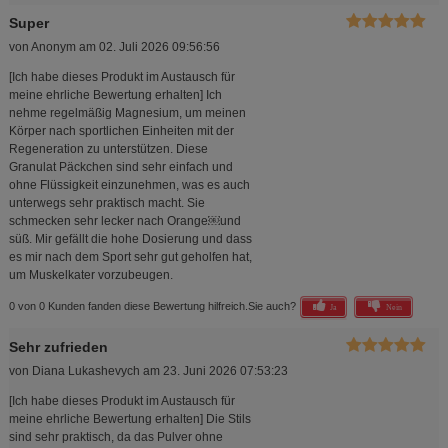
Super
von
Anonym
am
02. Juli 2026 09:56:56
[Ich habe dieses Produkt im Austausch für
meine ehrliche Bewertung erhalten] Ich
nehme regelmäßig Magnesium, um meinen
Körper nach sportlichen Einheiten mit der
Regeneration zu unterstützen. Diese
Granulat Päckchen sind sehr einfach und
ohne Flüssigkeit einzunehmen, was es auch
unterwegs sehr praktisch macht. Sie
schmecken sehr lecker nach Orange￼und
süß. Mir gefällt die hohe Dosierung und dass
es mir nach dem Sport sehr gut geholfen hat,
um Muskelkater vorzubeugen.
0 von 0 Kunden fanden diese Bewertung hilfreich.
Sie auch?
Ja
Nein
Sehr zufrieden
von
Diana Lukashevych
am
23. Juni 2026 07:53:23
[Ich habe dieses Produkt im Austausch für
meine ehrliche Bewertung erhalten] Die Stils
sind sehr praktisch, da das Pulver ohne