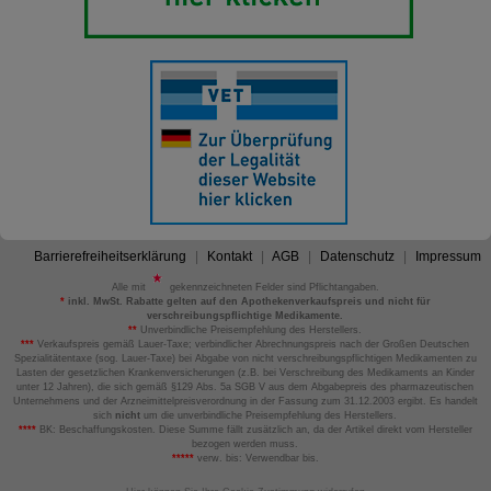
Barrierefreiheitserklärung
Kontakt
AGB
Datenschutz
Impressum
Alle mit
gekennzeichneten Felder sind Pflichtangaben.
*
inkl. MwSt. Rabatte gelten auf den Apothekenverkaufspreis und nicht für
verschreibungspflichtige Medikamente.
**
Unverbindliche Preisempfehlung des Herstellers.
***
Verkaufspreis gemäß Lauer-Taxe; verbindlicher Abrechnungspreis nach der Großen Deutschen
Spezialitätentaxe (sog. Lauer-Taxe) bei Abgabe von nicht verschreibungspflichtigen Medikamenten zu
Lasten der gesetzlichen Krankenversicherungen (z.B. bei Verschreibung des Medikaments an Kinder
unter 12 Jahren), die sich gemäß §129 Abs. 5a SGB V aus dem Abgabepreis des pharmazeutischen
Unternehmens und der Arzneimittelpreisverordnung in der Fassung zum 31.12.2003 ergibt. Es handelt
sich
nicht
um die unverbindliche Preisempfehlung des Herstellers.
****
BK: Beschaffungskosten. Diese Summe fällt zusätzlich an, da der Artikel direkt vom Hersteller
bezogen werden muss.
*****
verw. bis: Verwendbar bis.