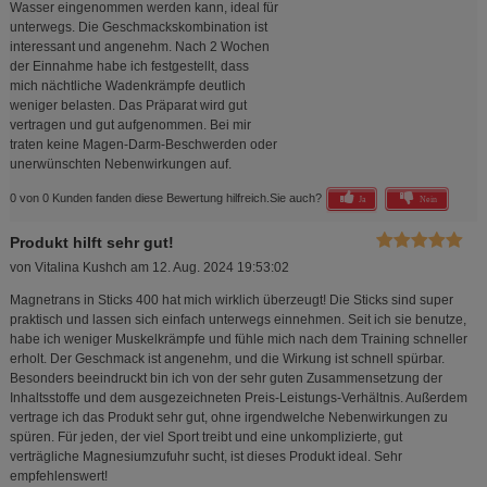
Wasser eingenommen werden kann, ideal für
unterwegs. Die Geschmackskombination ist
interessant und angenehm. Nach 2 Wochen
der Einnahme habe ich festgestellt, dass
mich nächtliche Wadenkrämpfe deutlich
weniger belasten. Das Präparat wird gut
vertragen und gut aufgenommen. Bei mir
traten keine Magen-Darm-Beschwerden oder
unerwünschten Nebenwirkungen auf.
0 von 0 Kunden fanden diese Bewertung hilfreich.
Sie auch?
Ja
Nein
Produkt hilft sehr gut!
von
Vitalina Kushch
am
12. Aug. 2024 19:53:02
Magnetrans in Sticks 400 hat mich wirklich überzeugt! Die Sticks sind super
praktisch und lassen sich einfach unterwegs einnehmen. Seit ich sie benutze,
habe ich weniger Muskelkrämpfe und fühle mich nach dem Training schneller
erholt. Der Geschmack ist angenehm, und die Wirkung ist schnell spürbar.
Besonders beeindruckt bin ich von der sehr guten Zusammensetzung der
Inhaltsstoffe und dem ausgezeichneten Preis-Leistungs-Verhältnis. Außerdem
vertrage ich das Produkt sehr gut, ohne irgendwelche Nebenwirkungen zu
spüren. Für jeden, der viel Sport treibt und eine unkomplizierte, gut
verträgliche Magnesiumzufuhr sucht, ist dieses Produkt ideal. Sehr
empfehlenswert!