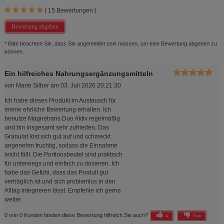
(
15
Bewertungen )
Bewertung abgeben
* Bitte beachten Sie, dass Sie angemeldet sein müssen, um eine Bewertung abgeben zu
können.
Ein hilfreiches Nahrungsergänzungsmitteln
von
Marie Silber
am
03. Juli 2026 20:21:30
Ich habe dieses Produkt im Austausch für
meine ehrliche Bewertung erhalten. Ich
benutze Magnetrans Duo Aktiv regelmäßig
und bin insgesamt sehr zufrieden. Das
Granulat löst sich gut auf und schmeckt
angenehm fruchtig, sodass die Einnahme
leicht fällt. Die Portionsbeutel sind praktisch
für unterwegs und einfach zu dosieren. Ich
habe das Gefühl, dass das Prodult gut
verträglich ist und sich problemlos in den
Alltag integrieren lässt. Empfehle ich gerne
weiter.
0 von 0 Kunden fanden diese Bewertung hilfreich.
Sie auch?
Ja
Nein