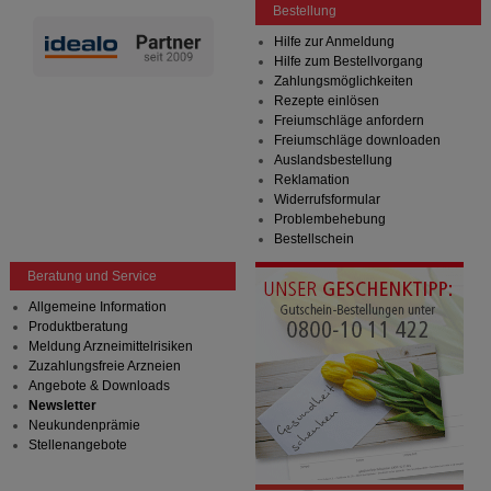
Bestellung
Hilfe zur Anmeldung
Hilfe zum Bestellvorgang
Zahlungsmöglichkeiten
Rezepte einlösen
Freiumschläge anfordern
Freiumschläge downloaden
Auslandsbestellung
Reklamation
Widerrufsformular
Problembehebung
Bestellschein
Beratung und Service
Allgemeine Information
Produktberatung
Meldung Arzneimittelrisiken
Zuzahlungsfreie Arzneien
Angebote & Downloads
Newsletter
Neukundenprämie
Stellenangebote