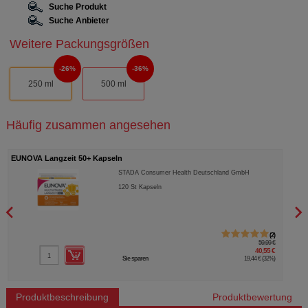
Suche Produkt
Suche Anbieter
Weitere Packungsgrößen
26%
36%
250 ml
500 ml
Häufig zusammen angesehen
EUNOVA Langzeit 50+ Kapseln
EUNO
STADA Consumer Health Deutschland GmbH
120
St
Kapseln
2
59,99 €
40,55 €
Sie sparen
19,44 €
(
32%
)
Produktbeschreibung
Produktbewertung