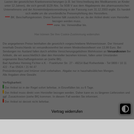
Lasten der gesetzlichen Krankenversicherungen (z.B. bei Verschreibung des Medikaments an Kinder
unter 12 Jahren), die sich gemäß §129 Abs. 5a SGB V aus dem Abgabepreis des pharmazeutischen
Unternehmens und der Arzneimittelpreisverordnung in der Fassung zum 31.12.2003 ergibt. Es handelt
sich
nicht
um die unverbindliche Preisempfehlung des Herstellers.
****
BK: Beschaffungskosten. Diese Summe fällt zusätzlich an, da der Artikel direkt vom Hersteller
bezogen werden muss.
*****
verw. bis: Verwendbar bis.
Hier können Sie Ihre Cookie-Zustimmung widerrufen
Die angegebenen Preise beinhalten die gesetzlich vorgeschriebene Mehrwertsteuer. Der Versand
innerhalb Deutschlands ist versandkostenfrei bei einem Mindestbestellwert von 13,99 Euro. Bei
Sendungen ins Ausland fallen durch erhöhte Versicherungsgebühren Mehrkosten an
Versandkosten
Bei
Artikeln, die wir ausschließlich über den Hersteller beziehen können, fallen unter Umständen
sogenannte Beschaffungskosten an (siehe BK).
Bad Apotheke Henning Fichter e.K. - Frankfurter Str. 27 - 49214 Bad Rothenfelde - Tel 0800 / 10 11
422 - Fax 05424 / 21 64 47
Preisänderungen und Irrtümer sind vorbehalten. Abgabe nur in haushaltsüblichen Mengen.
Alle Angaben ohne Gewähr.
Verfügbarkeit:
Der Artikel ist in der Regel sofort lieferbar, in Einzelfällen bis zu 6 Tage.
Der Artikel muss direkt vom Hersteller bezogen werden. Daher kann es zu längeren Lieferzeiten und
ggf. Zusatzkosten (siehe BK) kommen. In diesem Fall werden Sie informiert.
Der Artikel ist derzeit nicht lieferbar.
Vertrag widerrufen