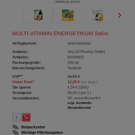
Abbildung ähnlich
MULTI-VITAMIN ENERGETIKUM Salus
Verfügbarkeit
:
sofort lieferbar
Anbieter:
SALUS Pharma GmbH
Artikelnr.:
09189855
Packungsgröße:
250
ml
Darreichungsform:
Tonikum
UVP
**
16,59 €
Unser Preis
*
12,25 €
(inkl. MwSt.)
Sie sparen
4,34 €
(
26%
)
Grundpreis
49,00 €
pro 1 l
Versandkosten:
DE: versandkostenfrei
zzgl. Auslands-
Versandkosten
Beipackzettel
Wichtige Pflichtangaben