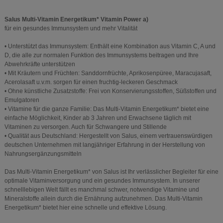
Salus Multi-Vitamin Energetikum* Vitamin Power a)
für ein gesundes Immunsystem und mehr Vitalität
• Unterstützt das Immunsystem: Enthält eine Kombination aus Vitamin C, A und
D, die alle zur normalen Funktion des Immunsystems beitragen und Ihre
Abwehrkräfte unterstützen
• Mit Kräutern und Früchten: Sanddornfrüchte, Aprikosenpüree, Maracujasaft,
Acerolasaft u.v.m. sorgen für einen fruchtig-leckeren Geschmack
• Ohne künstliche Zusatzstoffe: Frei von Konservierungsstoffen, Süßstoffen und
Emulgatoren
• Vitamine für die ganze Familie: Das Multi-Vitamin Energetikum* bietet eine
einfache Möglichkeit, Kinder ab 3 Jahren und Erwachsene täglich mit
Vitaminen zu versorgen. Auch für Schwangere und Stillende
• Qualität aus Deutschland: Hergestellt von Salus, einem vertrauenswürdigen
deutschen Unternehmen mit langjähriger Erfahrung in der Herstellung von
Nahrungsergänzungsmitteln
Das Multi-Vitamin Energetikum* von Salus ist Ihr verlässlicher Begleiter für eine
optimale Vitaminversorgung und ein gesundes Immunsystem. In unserer
schnelllebigen Welt fällt es manchmal schwer, notwendige Vitamine und
Mineralstoffe allein durch die Ernährung aufzunehmen. Das Multi-Vitamin
Energetikum* bietet hier eine schnelle und effektive Lösung.