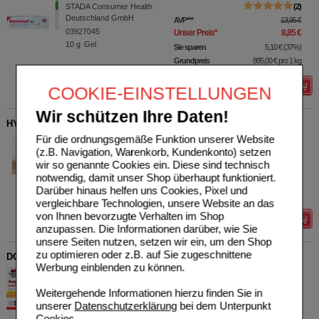
STADA Consumer Health
2
Deutschland GmbH
AVP
***
13,95 €
03927045
Unser Preis
*
8,85 €
10
g
Gel
Sie sparen
5,10 €
(
37%
)
Grundpreis
885,00 €
pro 1 kg
Details
COOKIE-EINSTELLUNGEN
Wir schützen Ihre Daten!
HYALURON SANFTE Bräune Gesichtspflege Creme
Für die ordnungsgemäße Funktion unserer Website
Dr. Theiss Naturwaren
0
(z.B. Navigation, Warenkorb, Kundenkonto) setzen
GmbH
UVP
**
21,99 €
wir so genannte Cookies ein. Diese sind technisch
16319040
Unser Preis
*
17,59 €
notwendig, damit unser Shop überhaupt funktioniert.
50
ml
Creme
Sie sparen
4,40 €
(
20%
)
Darüber hinaus helfen uns Cookies, Pixel und
Grundpreis
351,80 €
pro 1 l
vergleichbare Technologien, unsere Website an das
von Ihnen bevorzugte Verhalten im Shop
Details
anzupassen. Die Informationen darüber, wie Sie
unsere Seiten nutzen, setzen wir ein, um den Shop
zu optimieren oder z.B. auf Sie zugeschnittene
DOPPELHERZ Augen Vital Sehkraft aktiv Kapseln
Werbung einblenden zu können.
Queisser Pharma GmbH &
0
Co. KG
UVP
**
5,75 €
Weitergehende Informationen hierzu finden Sie in
16659161
Unser Preis
*
4,60 €
unserer
Datenschutzerklärung
bei dem Unterpunkt
30
St
Kapseln
Sie sparen
1,15 €
(
20%
)
Cookies
.