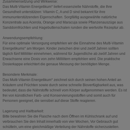
Zusammensetzung und Wirkweise:
Das Multi-Vitamin Energetikum* liefert essenzielle Nährstoffe, die Ihre
Gesundheit unterstützen: Vitamin C, A und D sind bekannt für ihre
immununterstützenden Eigenschaften. Sorgfältig ausgewählte natürliche
Konzentrate aus Acerola, Orange und Maracuja sowie Pflanzenauszüge aus
Sanddornfrüchten und Hagebuttenschalen runden die wertvolle Rezeptur ab.
Anwendungsempfehlung:
Für eine optimale Versorgung empfehlen wir die Einnahme des Multi-Vitamin
Energetikums* am Morgen. Kinder zwischen drei und zwölf Jahren sollten
täglich fünf Milliliter einnehmen, während für Jugendliche ab zwölf Jahren und
Erwachsene eine Dosis von zehn Millilitern empfohlen wird. Die praktische
Dosierkappe erleichtert die genaue Messung der benötigten Menge.
Besondere Merkmale:
Das Multi-Vitamin Energetikum* zeichnet sich durch seinen hohen Anteil an
Kräutern und Früchten sowie durch seine schnelle Bioverfügbarkeit aus, was
bedeutet, dass die Nährstoffe schnell vom Körper aufgenommen werden. Es ist
frei von künstlichen Farb- und Konservierungsstoffen und somit auch für
Personen geeignet, die sensibel auf diese Stoffe reagieren.
Lagerung und Haltbarkeit:
Bitte bewahren Sie die Flasche nach dem Öffnen im Kühlschrank auf und
verbrauchen Sie den Inhalt innerhalb von vier Wochen, Vor Gebrauch gut
schütteln, um eine gleichmäßige Verteilung der Nährstoffe sicherzustellen.