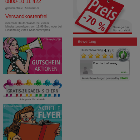
0800-10 11 422
gebührenfreie Rufnummer
Versandkostenfrei
innerhalb Deutschlands bei einem
Mindestbestellwert von 13,99 Euro oder bei
Einsendung eines Kassenrezeptes
Bewertung