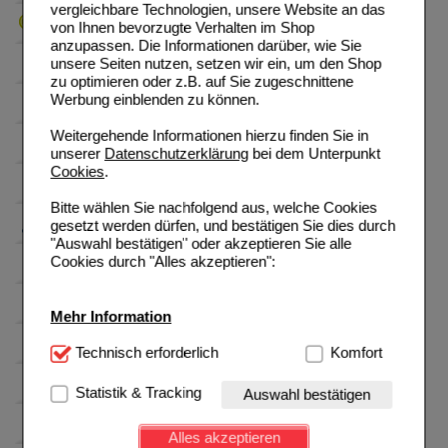
vergleichbare Technologien, unsere Website an das
von Ihnen bevorzugte Verhalten im Shop
anzupassen. Die Informationen darüber, wie Sie
unsere Seiten nutzen, setzen wir ein, um den Shop
zu optimieren oder z.B. auf Sie zugeschnittene
Werbung einblenden zu können.
Weitergehende Informationen hierzu finden Sie in
unserer
Datenschutzerklärung
bei dem Unterpunkt
Cookies
.
Bitte wählen Sie nachfolgend aus, welche Cookies
gesetzt werden dürfen, und bestätigen Sie dies durch
"Auswahl bestätigen" oder akzeptieren Sie alle
Cookies durch "Alles akzeptieren":
Mehr Information
Technisch Notwendig:
Technisch erforderlich
Hierbei handelt es sich um
Komfort
Cookies, die für die Grundfunktionen unserer
Website notwendig sind (z.B. Navigation, Warenkorb,
Statistik & Tracking
Auswahl bestätigen
Kundenkonto), weshalb auf diese nicht verzichtet
werden kann.
Alles akzeptieren