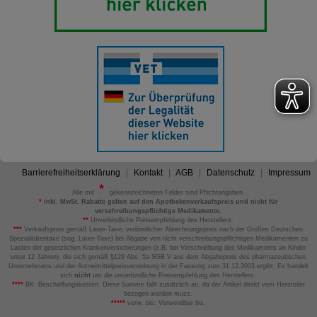
Barrierefreiheitserklärung
Kontakt
AGB
Datenschutz
Impressum
Alle mit
gekennzeichneten Felder sind Pflichtangaben.
*
inkl. MwSt. Rabatte gelten auf den Apothekenverkaufspreis und nicht für
verschreibungspflichtige Medikamente.
**
Unverbindliche Preisempfehlung des Herstellers.
***
Verkaufspreis gemäß Lauer-Taxe; verbindlicher Abrechnungspreis nach der Großen Deutschen
Spezialitätentaxe (sog. Lauer-Taxe) bei Abgabe von nicht verschreibungspflichtigen Medikamenten zu
Lasten der gesetzlichen Krankenversicherungen (z.B. bei Verschreibung des Medikaments an Kinder
unter 12 Jahren), die sich gemäß §129 Abs. 5a SGB V aus dem Abgabepreis des pharmazeutischen
Unternehmens und der Arzneimittelpreisverordnung in der Fassung zum 31.12.2003 ergibt. Es handelt
sich
nicht
um die unverbindliche Preisempfehlung des Herstellers.
****
BK: Beschaffungskosten. Diese Summe fällt zusätzlich an, da der Artikel direkt vom Hersteller
bezogen werden muss.
*****
verw. bis: Verwendbar bis.