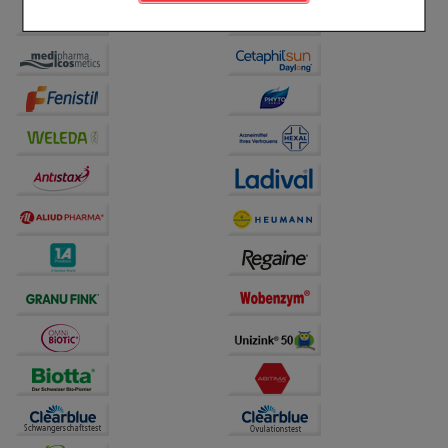
Komfort:
Diese Cookies werden genutzt um das
Einkaufserlebnis noch ansprechender zu gestalten,
beispielsweise für die Wiedererkennung des
Besuchers oder unsere Seite an bevorzugte
Verhaltensweisen (z.B. Spracheinstellung)
anzupassen. Komfort-Cookies ermöglichen es uns
auch auf Ihre Bedürfnisse zugeschrittene Inhalte
anzuzeigen und unser Partnerprogramm zu
betreiben.
Statistik & Tracking:
Hierüber lassen sich
Informationen über die Art und Weise der Nutzung
unserer Website sammeln, mit deren Hilfe wir unsere
Website weiter für Sie optimieren können, den Inhalt
auf unserer Website aber auch die Werbung auf
Drittseiten möglichst relevant für Sie zu gestalten.
Bitte beachten Sie, dass Daten hierfür teilweise an
Dritte wie z.B. Google oder soziale Medien
übertragen werden.