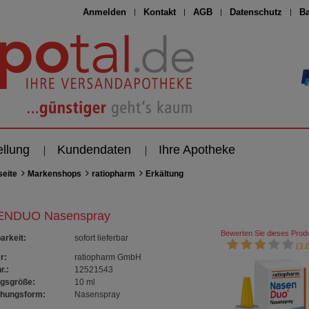
Anmelden
Kontakt
AGB
Datenschutz
Ba
ellung
Kundendaten
Ihre Apotheke
seite
Markenshops
ratiopharm
Erkältung
NDUO Nasenspray
Bewerten Sie dieses Produ
arkeit
:
sofort lieferbar
(3.0
r:
ratiopharm GmbH
r.:
12521543
gsgröße:
10
ml
chungsform:
Nasenspray