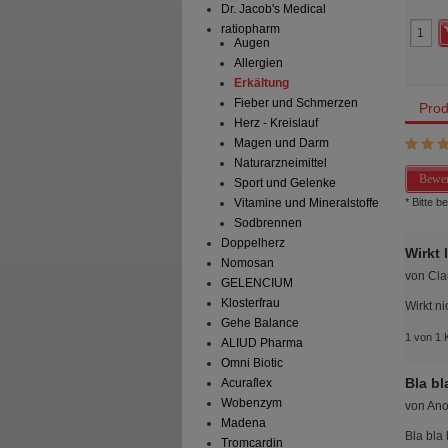
Dr. Jacob's Medical
17,60 €
AVP
***
30,26 €
 Preis
*
10,49 €
Unser Preis
*
19,45 €
ratiopharm
aren
7,11 €
(
40%
)
Sie sparen
10,81 €
(
36%
)
Augen
Abgabe:
2
Grundpreis
389,00 €
pro 1 l
Allergien
Max. Abgabe:
1
Erkältung
Fieber und Schmerzen
Prod
Herz - Kreislauf
Magen und Darm
Naturarzneimittel
Bewer
Sport und Gelenke
* Bitte 
Vitamine und Mineralstoffe
Sodbrennen
Doppelherz
Wirkt 
Nomosan
von
Cla
GELENCIUM
Klosterfrau
Wirkt ni
Gehe Balance
1 von 1 
ALIUD Pharma
Omni Biotic
Bla bl
Acuraflex
Wobenzym
von
An
Madena
Bla bla 
Tromcardin