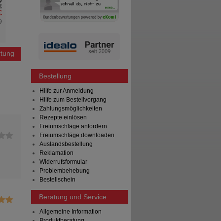
€
AVP
***
62,97 €
AVP
***
€
Unser Preis
*
45,95 €
Unser Preis
*
%
)
Sie sparen
17,02 €
(
27%
)
Sie sparen
Grundpreis
56
Max. Abgabe:
tung
Bestellung
Hilfe zur Anmeldung
Hilfe zum Bestellvorgang
Zahlungsmöglichkeiten
Rezepte einlösen
Freiumschläge anfordern
Freiumschläge downloaden
Auslandsbestellung
Reklamation
Widerrufsformular
Problembehebung
Bestellschein
Beratung und Service
Allgemeine Information
Produktberatung