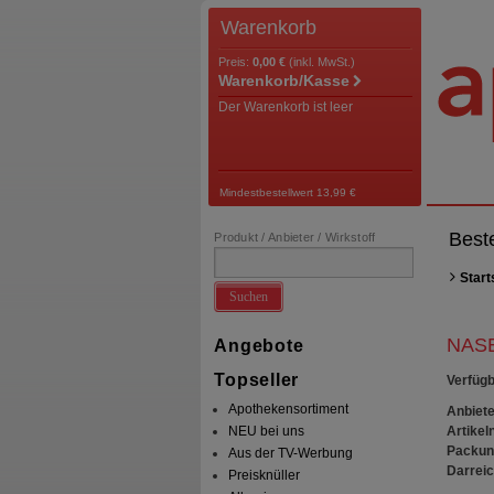
Warenkorb
Preis:
0,00 €
(inkl. MwSt.)
Warenkorb/Kasse
Der Warenkorb ist leer
Mindestbestellwert 13,99 €
Best
Produkt / Anbieter / Wirkstoff
Start
Suchen
NASE
Angebote
Topseller
Verfügb
Apothekensortiment
Anbiete
Artikeln
NEU bei uns
Packun
Aus der TV-Werbung
Darrei
Preisknüller