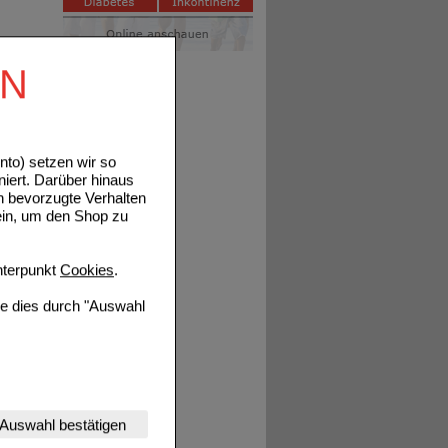
EN
tails
to) setzen wir so
niert. Darüber hinaus
n bevorzugte Verhalten
ein, um den Shop zu
terpunkt
Cookies
.
tails
ie dies durch "Auswahl
nserer Website
Auswahl bestätigen
tet werden kann.