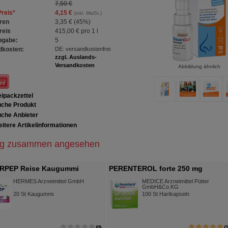
7,50 €
Preis
*
4,15 €
(inkl. MwSt.)
ren
3,35 €
(
45%
)
reis
415,00 €
pro 1 l
bgabe:
5
dkosten:
DE: versandkostenfrei
zzgl. Auslands-
Versandkosten
Abbildung ähnlich
ipackzettel
che Produkt
che Anbieter
itere Artikelinformationen
ig zusammen angesehen
RPEP Reise Kaugummi
PERENTEROL forte 250 mg
ees 20 mg
Kapseln
HERMES Arzneimittel GmbH
MEDICE Arzneimittel Pütter
GmbH&Co.KG
20
St
Kaugummi
100
St
Hartkapseln
0