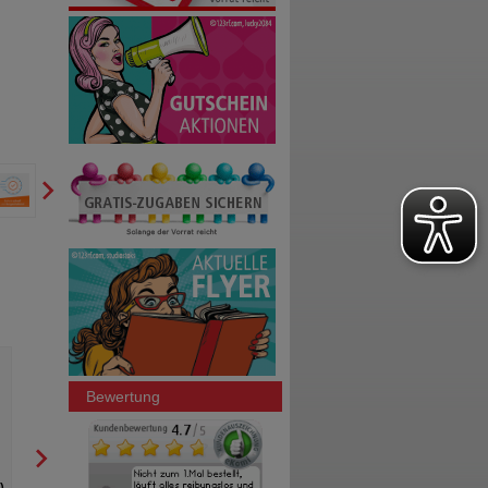
NICORETTE Kaugummi 2 mg
NASALLEGRA 137 µg/50 µ
freshmint
Sprühstoß Nasenspray
Kenvue Germany GmbH (OTC)
A. Nattermann & Cie 
Bewertung
210
St
Kaugummi
23
g
Nasenspray
1
0