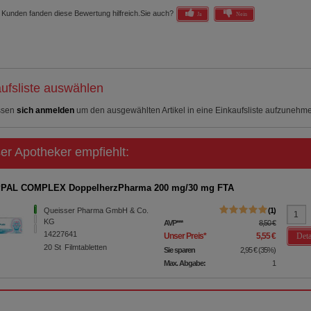
 Kunden fanden diese Bewertung hilfreich.
Sie auch?
Ja
Nein
ufsliste auswählen
ssen
sich anmelden
um den ausgewählten Artikel in eine Einkaufsliste aufzunehm
er Apotheker empfiehlt:
PAL COMPLEX DoppelherzPharma 200 mg/30 mg FTA
Queisser Pharma GmbH & Co.
1
KG
AVP
***
8,50 €
14227641
Deta
Unser Preis
*
5,55 €
20
St
Filmtabletten
Sie sparen
2,95 €
(
35%
)
Max. Abgabe:
1