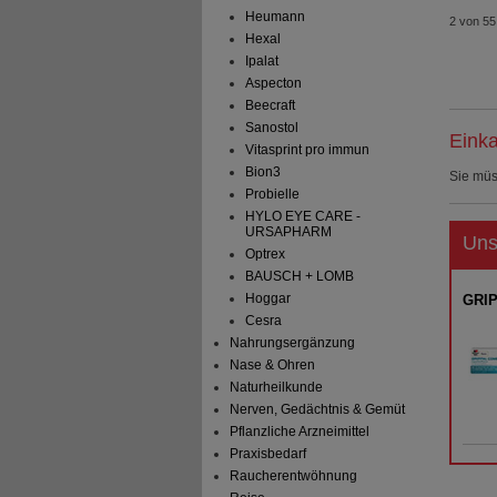
Heumann
2 von 55
Hexal
Ipalat
Aspecton
Beecraft
Sanostol
Einka
Vitasprint pro immun
Bion3
Sie mü
Probielle
HYLO EYE CARE -
URSAPHARM
Uns
Optrex
BAUSCH + LOMB
Hoggar
GRIP
Cesra
Nahrungsergänzung
Nase & Ohren
Naturheilkunde
Nerven, Gedächtnis & Gemüt
Pflanzliche Arzneimittel
Praxisbedarf
Raucherentwöhnung