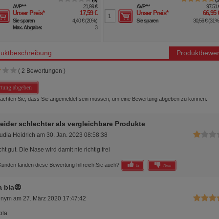
AVP
***
21,99 €
AVP
***
97,51 
Unser Preis
*
17,59 €
Unser Preis
*
66,95 
Sie sparen
4,40 €
(
20%
)
Sie sparen
30,56 €
(
31
Max. Abgabe:
3
uktbeschreibung
Produktbewer
(
2
Bewertungen )
tung abgeben
beachten Sie, dass Sie angemeldet sein müssen, um eine Bewertung abgeben zu können.
leider schlechter als vergleichbare Produkte
udia Heidrich
am
30. Jan. 2023 08:58:38
cht gut. Die Nase wird damit nie richtig frei
Kunden fanden diese Bewertung hilfreich.
Sie auch?
Ja
Nein
a bla😡
onym
am
27. März 2020 17:47:42
bla