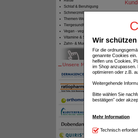
Reise
Kunde
Schlaf & Beruhigung
Schmerzmittel
NASEN
Themen-Welten
C
Tiergesundheit & Tierbedarf
Vegan - vegetarisch
Vitamine & Sport
Wir schützen 
Zahn- & Mundpflege
Für die ordnungsgemäß
genannte Cookies ein. 
helfen uns Cookies, P
im Shop anzupassen. D
NASENS
optimieren oder z.B. 
Weitergehende Informat
Bitte wählen Sie nach
bestätigen" oder akzep
Mehr Information
IBUPR
Technisch Notwendi
Technisch erforder
notwendig sind (z.B. N