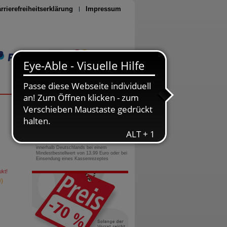
rrierefreiheitserklärung
Impressum
Seite drucken
0800-10 11 422
gebührenfreie Rufnummer
Versandkostenfrei
innerhalb Deutschlands bei einem
Mindestbestellwert von 13,99 Euro oder bei
Einsendung eines Kassenrezeptes
kt!
)