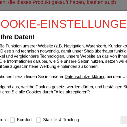
n, die dieses Produkt gekauft haben, kauften auch
DUO Nasenspray Kinder
OOKIE-EINSTELLUNG
ratiopharm GmbH
0
12521566
UVP
**
6,50 €
De
Unser Preis
*
3,19 €
10
ml
Nasenspray
Ihre Daten!
Sie sparen
3,31 €
(
51%
)
Grundpreis
319,00 €
pro 1 l
e Funktion unserer Website (z.B. Navigation, Warenkorb, Kundenkon
Max. Abgabe:
5
Diese sind technisch notwendig, damit unser Shop überhaupt funktio
ixel und vergleichbare Technologien, unsere Website an das von Ihne
ie Informationen darüber, wie Sie unsere Seiten nutzen, setzen wir 
PRAY-ratiopharm Erwachsene kons.frei
auf Sie zugeschnittene Werbung einblenden zu können.
ratiopharm GmbH
7
ionen hierzu finden Sie in unserer
Datenschutzerklärung
bei dem Un
00999848
UVP
**
7,50 €
De
Unser Preis
*
4,15 €
15
ml
Nasenspray
folgend aus, welche Cookies gesetzt werden dürfen, und bestätigen S
Sie sparen
3,35 €
(
45%
)
tieren Sie alle Cookies durch "Alles akzeptieren":
Grundpreis
276,67 €
pro 1 l
Max. Abgabe:
3
OFEN Heumann Schmerztabletten 400 mg
g:
Hierbei handelt es sich um Cookies, die für die Grundfunktionen u
lich
Komfort
Statistik & Tracking
HEUMANN PHARMA GmbH &
6
avigation, Warenkorb, Kundenkonto), weshalb auf diese nicht verzich
Co. Generica KG
UVP
**
11,84 €