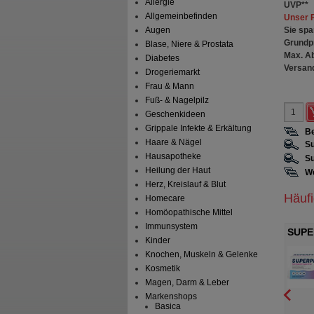
Allergie
UVP
**
Allgemeinbefinden
Unser 
Sie spa
Augen
Grundp
Blase, Niere & Prostata
Max. A
Diabetes
Versan
Drogeriemarkt
Frau & Mann
Fuß- & Nagelpilz
Geschenkideen
Grippale Infekte & Erkältung
Be
Haare & Nägel
Su
Hausapotheke
Su
Heilung der Haut
We
Herz, Kreislauf & Blut
Häuf
Homecare
Homöopathische Mittel
Immunsystem
C Hartkapseln
LAXOBERAL Abführ-Tropfen
SUPE
Kinder
Drag
A Consumer Health
A. Nattermann & Cie GmbH
Knochen, Muskeln & Gelenke
schland GmbH
Hartkapseln
50
ml
Tropfen zum Einnehmen
Kosmetik
Magen, Darm & Leber
Markenshops
Basica
10
3