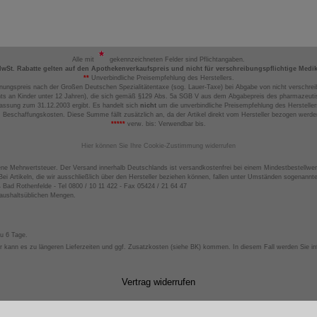
Alle mit
gekennzeichneten Felder sind Pflichtangaben.
MwSt. Rabatte gelten auf den Apothekenverkaufspreis und nicht für verschreibungspflichtige Medi
**
Unverbindliche Preisempfehlung des Herstellers.
nungspreis nach der Großen Deutschen Spezialitätentaxe (sog. Lauer-Taxe) bei Abgabe von nicht verschrei
ts an Kinder unter 12 Jahren), die sich gemäß §129 Abs. 5a SGB V aus dem Abgabepreis des pharmazeutis
assung zum 31.12.2003 ergibt. Es handelt sich
nicht
um die unverbindliche Preisempfehlung des Hersteller
 Beschaffungskosten. Diese Summe fällt zusätzlich an, da der Artikel direkt vom Hersteller bezogen werd
*****
verw. bis: Verwendbar bis.
Hier können Sie Ihre Cookie-Zustimmung widerrufen
ene Mehrwertsteuer. Der Versand innerhalb Deutschlands ist versandkostenfrei bei einem Mindestbestellwer
ei Artikeln, die wir ausschließlich über den Hersteller beziehen können, fallen unter Umständen sogenann
4 Bad Rothenfelde - Tel 0800 / 10 11 422 - Fax 05424 / 21 64 47
haushaltsüblichen Mengen.
zu 6 Tage.
 kann es zu längeren Lieferzeiten und ggf. Zusatzkosten (siehe BK) kommen. In diesem Fall werden Sie inf
Vertrag widerrufen