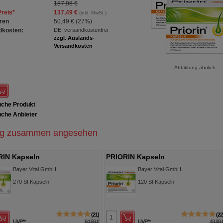
187,98 €
Preis
*
137,49 €
(inkl. MwSt.)
ren
50,49 €
(
27%
)
dkosten:
DE: versandkostenfrei
zzgl. Auslands-
Versandkosten
Abbildung ähnlich
che Produkt
che Anbieter
ig zusammen angesehen
RIN Kapseln
PRIORIN Kapseln
Bayer Vital GmbH
Bayer Vital GmbH
270
St
Kapseln
120
St
Kapseln
21
22
UVP
**
94,99 €
UVP
**
49,99 