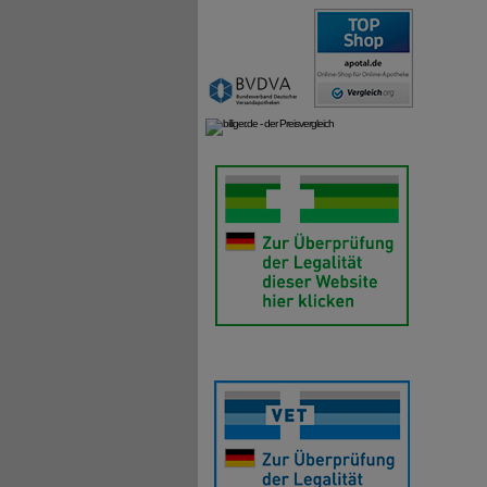
• Cysti
(Keratin
Das Zus
erblich
®
Priorin