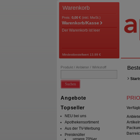
Warenkorb
Preis:
0,00 €
(inkl. MwSt.)
Warenkorb/Kasse
Der Warenkorb ist leer
Mindestbestellwert 13,99 €
Best
Produkt / Anbieter / Wirkstoff
Start
Suchen
PRI
Angebote
Topseller
Verfügb
NEU bei uns
Anbiete
Artikeln
Apothekensortiment
Packun
Aus der TV-Werbung
Darrei
Preisknüller
... unsere 70%er