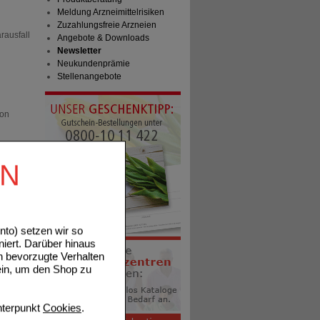
Meldung Arzneimittelrisiken
Zuzahlungsfreie Arzneien
rausfall
Angebote & Downloads
Newsletter
Neukundenprämie
Stellenangebote
von
EN
eine
ngen
to) setzen wir so
itamin
niert. Darüber hinaus
wachstum
n bevorzugte Verhalten
hmen,
ein, um den Shop zu
 erfolgt
sowie
terpunkt
Cookies
.