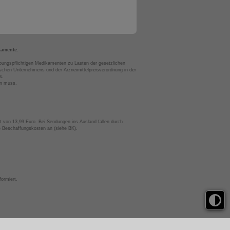
kamente.
bungspflichtigen Medikamenten zu Lasten der gesetzlichen
chen Unternehmens und der Arzneimittelpreisverordnung in der
s.
en muss.
t von 13,99 Euro. Bei Sendungen ins Ausland fallen durch
te Beschaffungskosten an (siehe BK).
ormiert.