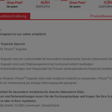
Unser Preis
*
69,49 €
Unser Preis
*
37,09 
Sie sparen
25,50 €
(
27%
)
Sie sparen
12,90 €
(
26%
uktbeschreibung
Produktbewer
:
Angebot ist nur online erhältlich!
®
Kapseln Sparset
®
St. Priorin
Kapseln
Kapseln sind ein Lebensmittel für besondere medizinische Zwecke (bilanzierte Diä
Kapseln sind zum Diätmanagement bei hormonell erblich bedingten
hstumsstörungen und Haarausfall bei Frauen (androgenetische Alopezie) bestim
®
®
er Hinweis: Priorin
Kapseln sind unter ärztlicher Aufsicht zu verwenden. Priorin
K
cht zur Verwendung als einzige Nahrungsquelle geeignet.
ittel für besondere medizinische Zwecke (bilanzierte Diät).
ken und Nebenwirkungen lesen Sie die Packungsbeilage und fragen Sie Ihre Ärz
rzt oder in Ihrer Apotheke.
ital GmbH, 51368 Leverkusen, Deutschland