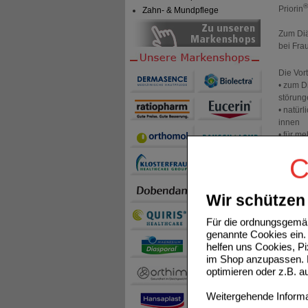
®
Priorin
Zahn- & Mundpflege
Zum Diä
bei Fra
Die Vort
• zum D
störung
• natür
innen
• für m
• für s
C
• einfa
Kapsel 
Wir schützen 
Lichter
Diätman
Für die ordnungsgemäß
auf Prio
genannte Cookies ein. 
B5 und 
helfen uns Cookies, P
und krä
im Shop anzupassen. D
eine St
optimieren oder z.B. 
dabei g
bei lei
Weitergehende Informat