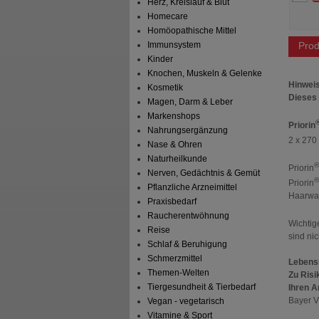
Herz, Kreislauf & Blut
Homecare
Homöopathische Mittel
Prod
Immunsystem
Kinder
Knochen, Muskeln & Gelenke
Hinweis
Kosmetik
Dieses 
Magen, Darm & Leber
Markenshops
Priorin
Nahrungsergänzung
2 x 270 
Nase & Ohren
Naturheilkunde
®
Priorin
Nerven, Gedächtnis & Gemüt
®
Priorin
Pflanzliche Arzneimittel
Haarwac
Praxisbedarf
Raucherentwöhnung
Wichtig
Reise
sind ni
Schlaf & Beruhigung
Schmerzmittel
Lebensm
Themen-Welten
Zu Risi
Tiergesundheit & Tierbedarf
Ihren A
Bayer V
Vegan - vegetarisch
Vitamine & Sport