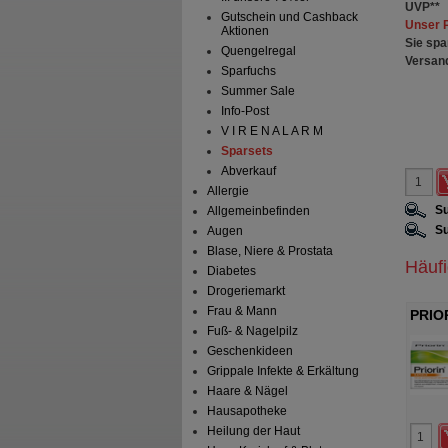
UVP
**
Gutschein und Cashback
Unser 
Aktionen
Sie spa
Quengelregal
Versan
Sparfuchs
Summer Sale
Info-Post
V I R E N A L A R M
Sparsets
Abverkauf
Allergie
Su
Allgemeinbefinden
Su
Augen
Blase, Niere & Prostata
Häuf
Diabetes
Drogeriemarkt
Frau & Mann
PRIO
Fuß- & Nagelpilz
Geschenkideen
Grippale Infekte & Erkältung
Haare & Nägel
Hausapotheke
Heilung der Haut