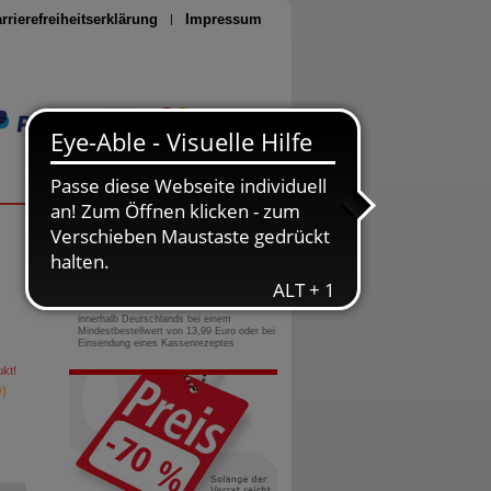
rrierefreiheitserklärung
Impressum
Seite drucken
0800-10 11 422
gebührenfreie Rufnummer
Versandkostenfrei
innerhalb Deutschlands bei einem
Mindestbestellwert von 13,99 Euro oder bei
Einsendung eines Kassenrezeptes
kt!
)