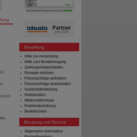
€
)
tung
Bestellung
Hilfe zur Anmeldung
Hilfe zum Bestellvorgang
Zahlungsmöglichkeiten
t).
Rezepte einlösen
Freiumschläge anfordern
Freiumschläge downloaden
mt.
Auslandsbestellung
Reklamation
apseln
Widerrufsformular
Problembehebung
Bestellschein
tin,
Beratung und Service
Allgemeine Information
Produktberatung