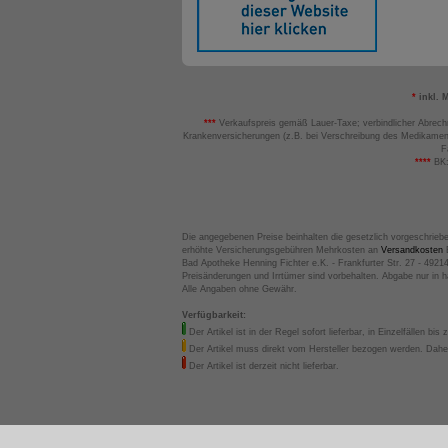
*
inkl. 
***
Verkaufspreis gemäß Lauer-Taxe; verbindlicher Abrech
Krankenversicherungen (z.B. bei Verschreibung des Medikamen
F
****
BK:
Die angegebenen Preise beinhalten die gesetzlich vorgeschrieb
erhöhte Versicherungsgebühren Mehrkosten an
Versandkosten
B
Bad Apotheke Henning Fichter e.K. - Frankfurter Str. 27 - 4921
Preisänderungen und Irrtümer sind vorbehalten. Abgabe nur in 
Alle Angaben ohne Gewähr.
Verfügbarkeit:
Der Artikel ist in der Regel sofort lieferbar, in Einzelfällen bis 
Der Artikel muss direkt vom Hersteller bezogen werden. Daher
Der Artikel ist derzeit nicht lieferbar.