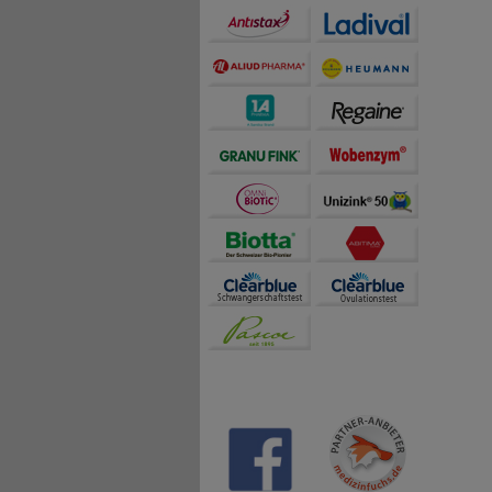
genügt 
eine Ka
Zwar tr
nur circ
von 12 
sollte w
bedingte
Bei den
medizin
Menge s
Beipack
Lagern 
Mindest
Die Inha
Um das 
licher M
• Hirsee
es mögl
gewinne
• Vitam