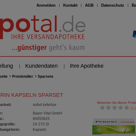
Anmelden
Kontakt
AGB
Datenschutz
Ba
ellung
Kundendaten
Ihre Apotheke
seite
Preisknüller
Sparsets
ORIN KAPSELN SPARSET
Bewerten Sie dieses Produ
arkeit
:
sofort lieferbar
(0.0
r:
Bayer Vital GmbH
r.:
80055825
gsgröße:
2X 270
St
chungsform:
Kapseln