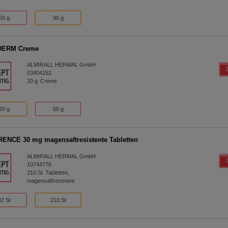
50 g
90 g
ERM Creme
ALMIRALL HERMAL GmbH
03404152
20
g
Creme
20 g
50 g
ENCE 30 mg magensaftresistente Tabletten
ALMIRALL HERMAL GmbH
10744776
210
St
Tabletten,
magensaftresistent
42 St
210 St