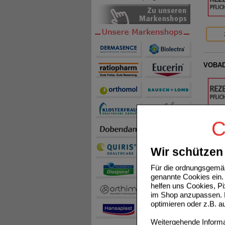
VOBAD
C
Wir schützen 
VOBAD
Für die ordnungsgemäß
genannte Cookies ein. 
helfen uns Cookies, P
im Shop anzupassen. D
optimieren oder z.B. 
Weitergehende Informat