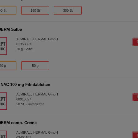
90 St
180 St
300 St
ERM Salbe
ALMIRALL HERMAL GmbH
01358063
20
g
Salbe
20 g
50 g
AC 100 mg Filmtabletten
ALMIRALL HERMAL GmbH
08916827
50
St
Filmtabletten
ERM comp. Creme
ALMIRALL HERMAL GmbH
03404181