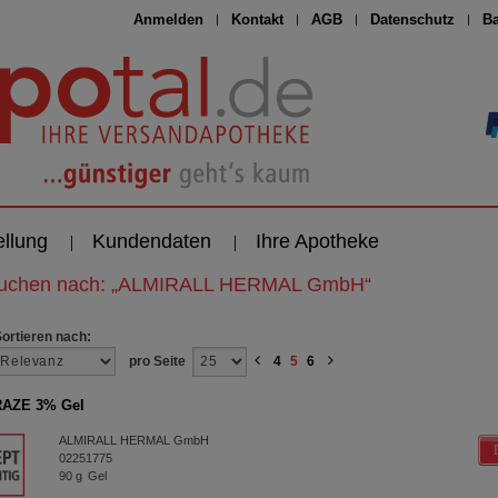
Anmelden
Kontakt
AGB
Datenschutz
Ba
ellung
Kundendaten
Ihre Apotheke
suchen nach:
„
ALMIRALL HERMAL GmbH
“
Sortieren nach:
pro Seite
4
5
6
AZE 3% Gel
ALMIRALL HERMAL GmbH
02251775
90
g
Gel