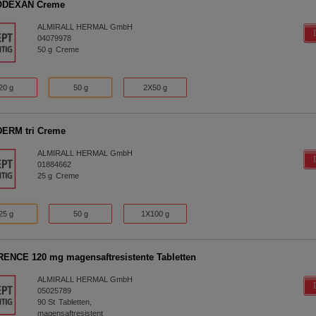
DEXAN Creme
ALMIRALL HERMAL GmbH
04079978
50
g
Creme
20 g
50 g
2X50 g
ERM tri Creme
ALMIRALL HERMAL GmbH
01884662
25
g
Creme
25 g
50 g
1X100 g
ENCE 120 mg magensaftresistente Tabletten
ALMIRALL HERMAL GmbH
05025789
90
St
Tabletten,
magensaftresistent