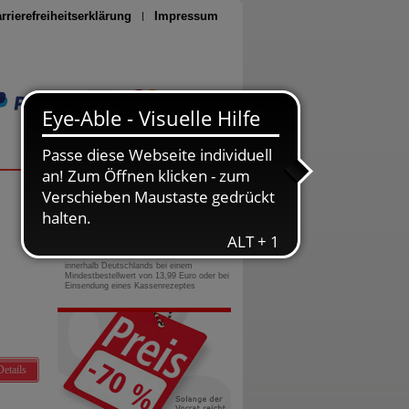
rrierefreiheitserklärung
Impressum
Seite drucken
0800-10 11 422
gebührenfreie Rufnummer
Versandkostenfrei
innerhalb Deutschlands bei einem
Mindestbestellwert von 13,99 Euro oder bei
Einsendung eines Kassenrezeptes
Details