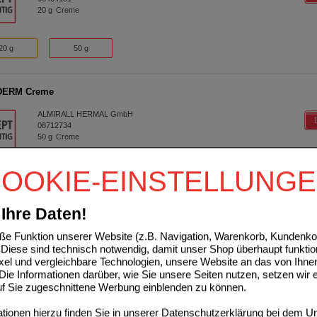
20
g
Creme
20 g
50 g
ERM Creme
ALMIRALL HERMAL GmbH
08712734
50
g
Creme
OOKIE-EINSTELLUNG
20 g
50 g
Ihre Daten!
ERM Creme
e Funktion unserer Website (z.B. Navigation, Warenkorb, Kundenkon
ALMIRALL HERMAL GmbH
Diese sind technisch notwendig, damit unser Shop überhaupt funktio
08712728
ixel und vergleichbare Technologien, unsere Website an das von Ihne
20
g
Creme
ie Informationen darüber, wie Sie unsere Seiten nutzen, setzen wir 
auf Sie zugeschnittene Werbung einblenden zu können.
20 g
50 g
ionen hierzu finden Sie in unserer
Datenschutzerklärung
bei dem Un