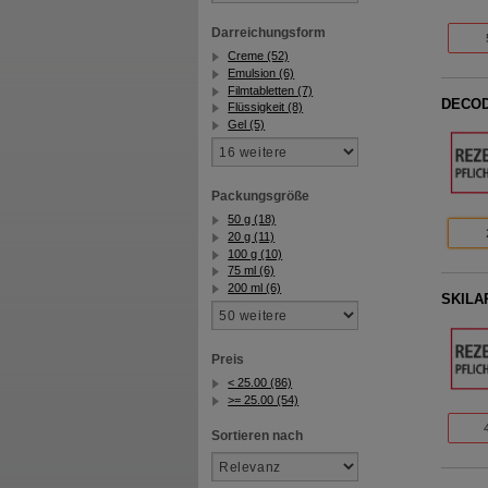
Darreichungsform
Creme (52)
Emulsion (6)
Filmtabletten (7)
DECOD
Flüssigkeit (8)
Gel (5)
Packungsgröße
50 g (18)
20 g (11)
100 g (10)
75 ml (6)
200 ml (6)
SKILAR
Preis
< 25.00 (86)
>= 25.00 (54)
Sortieren nach