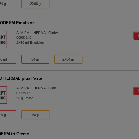
60 g
2X60 g
ODERM Emulsion
ALMIRALL HERMAL GmbH
00983149
2X50
ml
Emulsion
20 ml
50 ml
2X50 ml
O HERMAL plus Paste
ALMIRALL HERMAL GmbH
07725999
50
g
Paste
20 g
50 g
ERM tri Creme