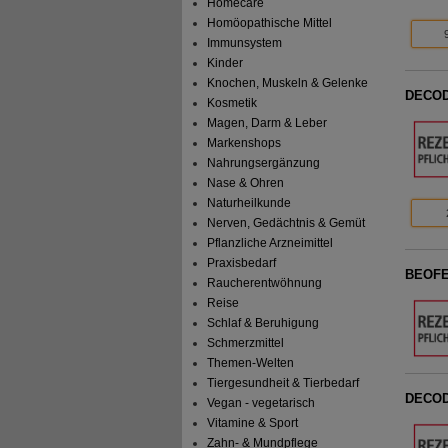
Homecare
Homöopathische Mittel
Immunsystem
Kinder
Knochen, Muskeln & Gelenke
DECOD
Kosmetik
Magen, Darm & Leber
Markenshops
Nahrungsergänzung
Nase & Ohren
Naturheilkunde
Nerven, Gedächtnis & Gemüt
Pflanzliche Arzneimittel
Praxisbedarf
BEOFEN
Raucherentwöhnung
Reise
Schlaf & Beruhigung
Schmerzmittel
Themen-Welten
Tiergesundheit & Tierbedarf
DECOD
Vegan - vegetarisch
Vitamine & Sport
Zahn- & Mundpflege