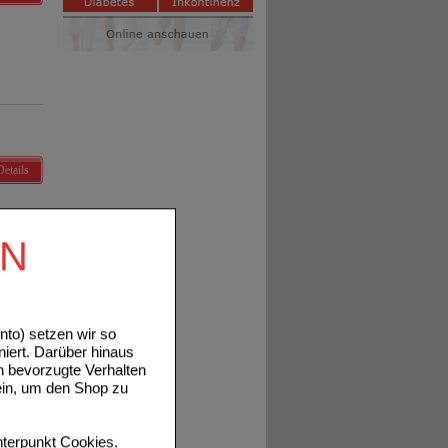
Details
EN
to) setzen wir so
Details
niert. Darüber hinaus
n bevorzugte Verhalten
ein, um den Shop zu
terpunkt
Cookies
.