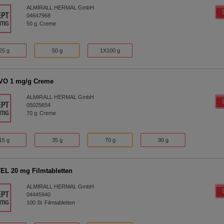
ALMIRALL HERMAL GmbH
04647968
50
g
Creme
25 g
50 g
1X100 g
O 1 mg/g Creme
ALMIRALL HERMAL GmbH
05025654
70
g
Creme
15 g
35 g
70 g
90 g
L 20 mg Filmtabletten
ALMIRALL HERMAL GmbH
04445940
100
St
Filmtabletten