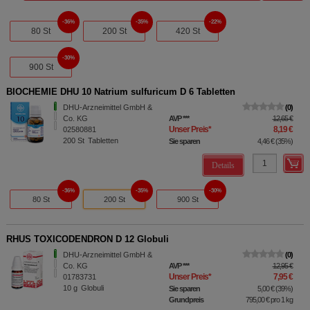
36%
35%
22%
80 St
200 St
420 St
30%
900 St
BIOCHEMIE DHU 10 Natrium sulfuricum D 6 Tabletten
DHU-Arzneimittel GmbH &
0
Co. KG
AVP
***
12,65 €
Unser Preis
*
8,19 €
02580881
200
St
Tabletten
Sie sparen
4,46 €
(
35%
)
Details
36%
35%
30%
80 St
200 St
900 St
RHUS TOXICODENDRON D 12 Globuli
DHU-Arzneimittel GmbH &
0
Co. KG
AVP
***
12,95 €
Unser Preis
*
7,95 €
01783731
10
g
Globuli
Sie sparen
5,00 €
(
39%
)
Grundpreis
795,00 €
pro 1 kg