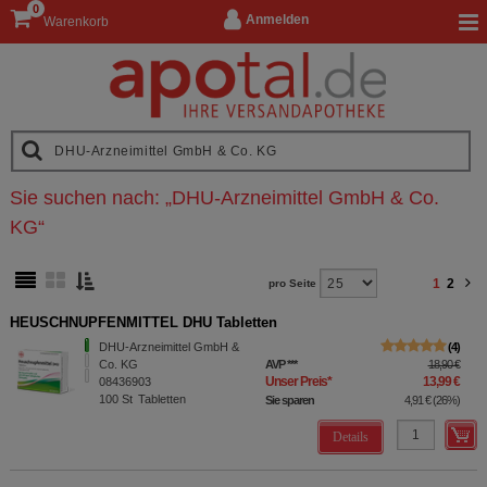
0
Anmelden
Warenkorb
Sie suchen nach:
„
DHU-Arzneimittel GmbH & Co.
KG
“
1
2
pro Seite
HEUSCHNUPFENMITTEL DHU Tabletten
DHU-Arzneimittel GmbH &
4
Co. KG
AVP
***
18,90 €
Unser Preis
*
13,99 €
08436903
100
St
Tabletten
Sie sparen
4,91 €
(
26%
)
Details