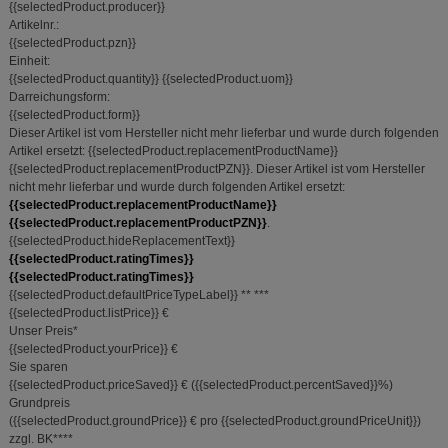
{{selectedProduct.producer}}
Artikelnr.:
{{selectedProduct.pzn}}
Einheit:
{{selectedProduct.quantity}}
{{selectedProduct.uom}}
Darreichungsform:
{{selectedProduct.form}}
Dieser Artikel ist vom Hersteller nicht mehr lieferbar und wurde durch folgenden
Artikel ersetzt:
{{selectedProduct.replacementProductName}}
{{selectedProduct.replacementProductPZN}}
.
Dieser Artikel ist vom Hersteller
nicht mehr lieferbar und wurde durch folgenden Artikel ersetzt:
{{selectedProduct.replacementProductName}}
{{selectedProduct.replacementProductPZN}}
.
{{selectedProduct.hideReplacementText}}
{{selectedProduct.ratingTimes}}
{{selectedProduct.ratingTimes}}
{{selectedProduct.defaultPriceTypeLabel}}
**
***
{{selectedProduct.listPrice}} €
Unser Preis
*
{{selectedProduct.yourPrice}} €
Sie sparen
{{selectedProduct.priceSaved}} €
(
{{selectedProduct.percentSaved}}%
)
Grundpreis
(
{{selectedProduct.groundPrice}} €
pro {{selectedProduct.groundPriceUnit}}
)
zzgl. BK
****