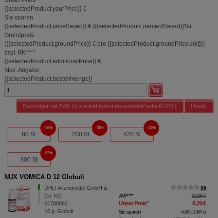
Unser Preis
*
{{selectedProduct.yourPrice}} €
Sie sparen
{{selectedProduct.priceSaved}} €
(
{{selectedProduct.percentSaved}}%
)
Grundpreis
(
{{selectedProduct.groundPrice}} €
pro {{selectedProduct.groundPriceUnit}}
)
zzgl. BK
****
{{selectedProduct.additionalPrice}} €
Max. Abgabe:
{{selectedProduct.bestellmenge}}
Nachfolger mit PZN {{selectedProduct.replacementProductPZN}}
Details
36%
35%
22%
80 St
200 St
420 St
32%
900 St
NUX VOMICA D 12 Globuli
DHU-Arzneimittel GmbH &
0
Co. KG
AVP
***
12,95 €
Unser Preis
*
8,29 €
01780862
10
g
Globuli
Sie sparen
4,66 €
(
36%
)