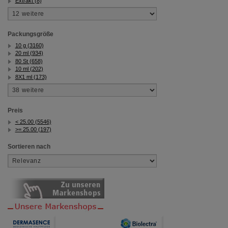
Extrakt (8)
Packungsgröße
10 g (3160)
20 ml (934)
80 St (658)
10 ml (202)
8X1 ml (173)
Preis
< 25.00 (5546)
>= 25.00 (197)
Sortieren nach