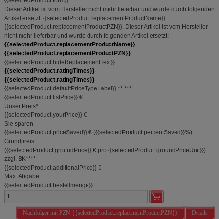
{{selectedProduct.form}}
betreiben.
Dieser Artikel ist vom Hersteller nicht mehr lieferbar und wurde durch folgenden
Artikel ersetzt:
{{selectedProduct.replacementProductName}}
Statistik & Tracking:
Hierüber lassen sich
{{selectedProduct.replacementProductPZN}}
.
Dieser Artikel ist vom Hersteller
Informationen über die Art und Weise der Nutzung
nicht mehr lieferbar und wurde durch folgenden Artikel ersetzt:
unserer Website sammeln, mit deren Hilfe wir unsere
{{selectedProduct.replacementProductName}}
Website weiter für Sie optimieren können, den Inhalt
{{selectedProduct.replacementProductPZN}}
.
auf unserer Website aber auch die Werbung auf
{{selectedProduct.hideReplacementText}}
Drittseiten möglichst relevant für Sie zu gestalten.
{{selectedProduct.ratingTimes}}
Bitte beachten Sie, dass Daten hierfür teilweise an
{{selectedProduct.ratingTimes}}
Dritte wie z.B. Google oder soziale Medien
{{selectedProduct.defaultPriceTypeLabel}}
**
***
übertragen werden.
{{selectedProduct.listPrice}} €
Unser Preis
*
{{selectedProduct.yourPrice}} €
Sie sparen
{{selectedProduct.priceSaved}} €
(
{{selectedProduct.percentSaved}}%
)
Grundpreis
(
{{selectedProduct.groundPrice}} €
pro {{selectedProduct.groundPriceUnit}}
)
zzgl. BK
****
{{selectedProduct.additionalPrice}} €
Max. Abgabe:
{{selectedProduct.bestellmenge}}
Nachfolger mit PZN {{selectedProduct.replacementProductPZN}}
Details