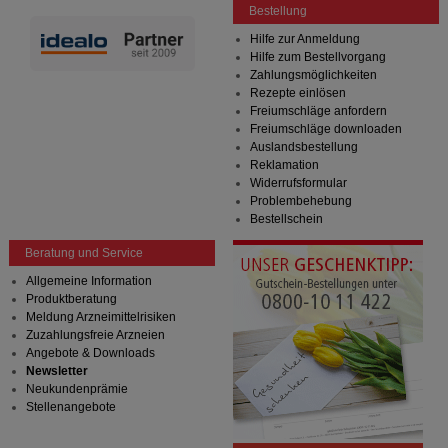
Bestellung
Hilfe zur Anmeldung
Hilfe zum Bestellvorgang
Zahlungsmöglichkeiten
Rezepte einlösen
Freiumschläge anfordern
Freiumschläge downloaden
Auslandsbestellung
Reklamation
Widerrufsformular
Problembehebung
Bestellschein
Beratung und Service
Allgemeine Information
Produktberatung
Meldung Arzneimittelrisiken
Zuzahlungsfreie Arzneien
Angebote & Downloads
Newsletter
Neukundenprämie
Stellenangebote