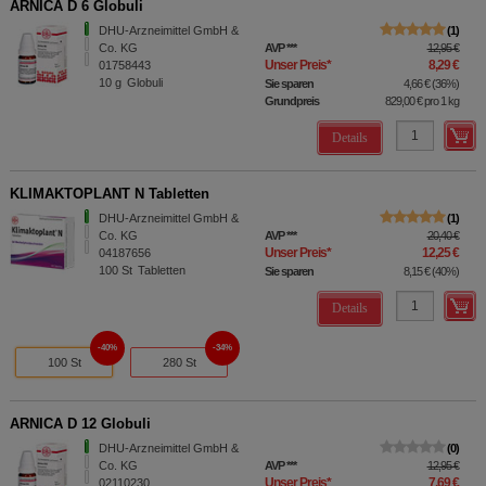
ARNICA D 6 Globuli
DHU-Arzneimittel GmbH &
1
Co. KG
AVP
***
12,95 €
Unser Preis
*
8,29 €
01758443
10
g
Globuli
Sie sparen
4,66 €
(
36%
)
Grundpreis
829,00 €
pro 1 kg
Details
KLIMAKTOPLANT N Tabletten
DHU-Arzneimittel GmbH &
1
Co. KG
AVP
***
20,40 €
Unser Preis
*
12,25 €
04187656
100
St
Tabletten
Sie sparen
8,15 €
(
40%
)
Details
40%
34%
100 St
280 St
ARNICA D 12 Globuli
DHU-Arzneimittel GmbH &
0
Co. KG
AVP
***
12,95 €
Unser Preis
*
7,69 €
02110230