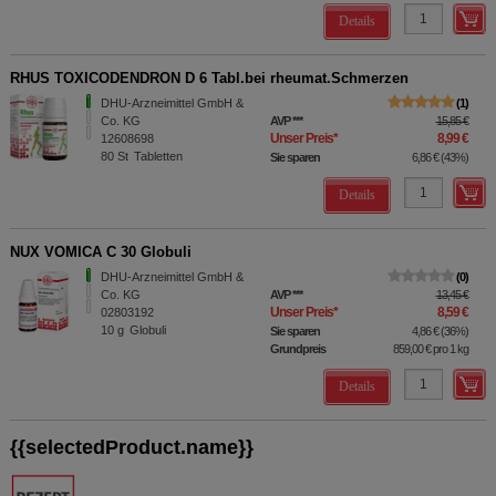
Details
RHUS TOXICODENDRON D 6 Tabl.bei rheumat.Schmerzen
DHU-Arzneimittel GmbH &
1
Co. KG
AVP
***
15,85 €
Unser Preis
*
8,99 €
12608698
80
St
Tabletten
Sie sparen
6,86 €
(
43%
)
Details
NUX VOMICA C 30 Globuli
DHU-Arzneimittel GmbH &
0
Co. KG
AVP
***
13,45 €
Unser Preis
*
8,59 €
02803192
10
g
Globuli
Sie sparen
4,86 €
(
36%
)
Grundpreis
859,00 €
pro 1 kg
Details
{{selectedProduct.name}}