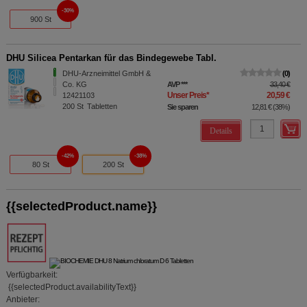
30%
900 St
DHU Silicea Pentarkan für das Bindegewebe Tabl.
DHU-Arzneimittel GmbH &
0
Co. KG
AVP
***
33,40 €
Unser Preis
*
20,59 €
12421103
200
St
Tabletten
Sie sparen
12,81 €
(
38%
)
Details
42%
38%
80 St
200 St
{{selectedProduct.name}}
Verfügbarkeit:
{{selectedProduct.availabilityText}}
Anbieter: