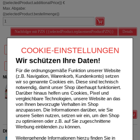
{{selectedProduct.additionalPrice}} €
Max. Abgabe:
{{selectedProduct.bestellmenge}}
Nachfolger mit PZN {{selectedProduct.replacementProductPZN}}
Details
36%
35%
22%
COOKIE-EINSTELLUNGEN
80 St
200 St
420 St
Wir schützen Ihre Daten!
30%
900 St
Für die ordnungsgemäße Funktion unserer Website
(z.B. Navigation, Warenkorb, Kundenkonto) setzen
NUX VOMICA D 6 DHU Glob.bei Erkr.d.Verdauungsorg.
wir so genannte Cookies ein. Diese sind technisch
DHU-Arzneimittel GmbH &
0
notwendig, damit unser Shop überhaupt funktioniert.
Co. KG
AVP
***
12,95 €
Darüber hinaus helfen uns Cookies, Pixel und
Unser Preis
*
7,95 €
13699929
vergleichbare Technologien, unsere Website an das
10
g
Globuli
Sie sparen
5,00 €
(
39%
)
von Ihnen bevorzugte Verhalten im Shop
Grundpreis
795,00 €
pro 1 kg
anzupassen. Die Informationen darüber, wie Sie
unsere Seiten nutzen, setzen wir ein, um den Shop
Details
zu optimieren oder z.B. auf Sie zugeschnittene
Werbung einblenden zu können.
DHU Silicea Pentarkan für das Bindegewebe Tabl.
Weitergehende Informationen hierzu finden Sie in
DHU-Arzneimittel GmbH &
0