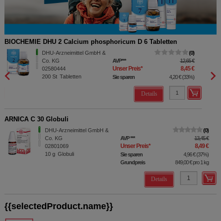
BIOCHEMIE DHU 2 Calcium phosphoricum D 6 Tabletten
BIOCH
DHU-Arzneimittel GmbH &
0
Co. KG
AVP
***
12,65 €
Unser Preis
*
8,45 €
02580444
200
St
Tabletten
Sie sparen
4,20 €
(
33%
)
Details
ARNICA C 30 Globuli
DHU-Arzneimittel GmbH &
0
Co. KG
AVP
***
13,45 €
Unser Preis
*
8,49 €
02801069
10
g
Globuli
Sie sparen
4,96 €
(
37%
)
Grundpreis
849,00 €
pro 1 kg
Details
{{selectedProduct.name}}