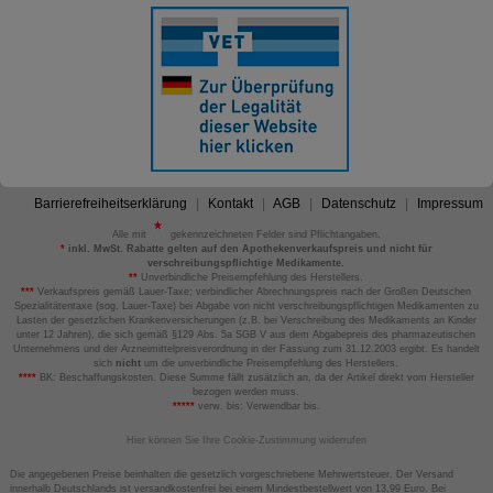
Barrierefreiheitserklärung
Kontakt
AGB
Datenschutz
Impressum
Alle mit
gekennzeichneten Felder sind Pflichtangaben.
*
inkl. MwSt. Rabatte gelten auf den Apothekenverkaufspreis und nicht für
verschreibungspflichtige Medikamente.
**
Unverbindliche Preisempfehlung des Herstellers.
***
Verkaufspreis gemäß Lauer-Taxe; verbindlicher Abrechnungspreis nach der Großen Deutschen
Spezialitätentaxe (sog. Lauer-Taxe) bei Abgabe von nicht verschreibungspflichtigen Medikamenten zu
Lasten der gesetzlichen Krankenversicherungen (z.B. bei Verschreibung des Medikaments an Kinder
unter 12 Jahren), die sich gemäß §129 Abs. 5a SGB V aus dem Abgabepreis des pharmazeutischen
Unternehmens und der Arzneimittelpreisverordnung in der Fassung zum 31.12.2003 ergibt. Es handelt
sich
nicht
um die unverbindliche Preisempfehlung des Herstellers.
****
BK: Beschaffungskosten. Diese Summe fällt zusätzlich an, da der Artikel direkt vom Hersteller
bezogen werden muss.
*****
verw. bis: Verwendbar bis.
Hier können Sie Ihre Cookie-Zustimmung widerrufen
Die angegebenen Preise beinhalten die gesetzlich vorgeschriebene Mehrwertsteuer. Der Versand
innerhalb Deutschlands ist versandkostenfrei bei einem Mindestbestellwert von 13,99 Euro. Bei