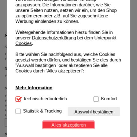
anzupassen. Die Informationen darüber, wie Sie
unsere Seiten nutzen, setzen wir ein, um den Shop
zu optimieren oder z.B. auf Sie zugeschnittene
Werbung einblenden zu können.
Weitergehende Informationen hierzu finden Sie in
Suche verfeinern
unserer
Datenschutzerklärung
bei dem Unterpunkt
Cookies
.
Kategorien
Bitte wählen Sie nachfolgend aus, welche Cookies
Menstruationsbeschwerden (4)
Wechseljahre (2)
gesetzt werden dürfen, und bestätigen Sie dies durch
"Auswahl bestätigen" oder akzeptieren Sie alle
Darreichungsform
Cookies durch "Alles akzeptieren":
Filmtabletten
(auswahl entfernen)
Mehr Information
Packungsgröße
30 St (2)
Technisch Notwendig:
Technisch erforderlich
Hierbei handelt es sich um
Komfort
90 St (1)
Cookies, die für die Grundfunktionen unserer
60 St (1)
Website notwendig sind (z.B. Navigation, Warenkorb,
20 St (1)
Statistik & Tracking
Auswahl bestätigen
Kundenkonto), weshalb auf diese nicht verzichtet
100 St (1)
werden kann.
Alles akzeptieren
Komfort:
Diese Cookies werden genutzt um das
Preis