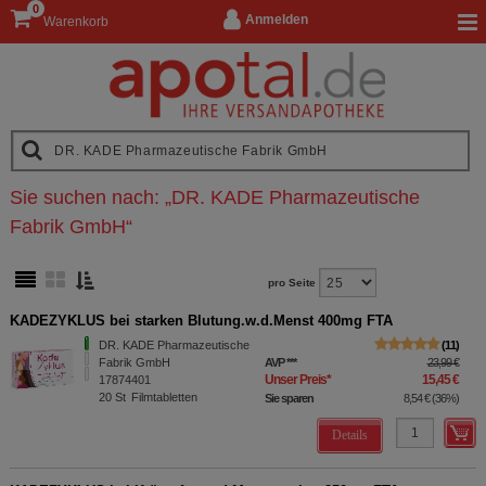
0
Anmelden
Warenkorb
Sie suchen nach:
„
DR. KADE Pharmazeutische
Fabrik GmbH
“
pro Seite
KADEZYKLUS bei starken Blutung.w.d.Menst 400mg FTA
DR. KADE Pharmazeutische
11
Fabrik GmbH
AVP
***
23,99 €
Unser Preis
*
15,45 €
17874401
20
St
Filmtabletten
Sie sparen
8,54 €
(
36%
)
Details