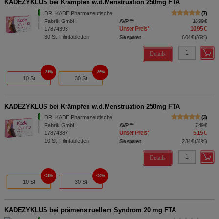
KADEZYKLUS bei Krämpfen w.d.Menstruation 250mg FTA
DR. KADE Pharmazeutische
7
Fabrik GmbH
AVP
***
16,99 €
Unser Preis
*
10,95 €
17874393
30
St
Filmtabletten
Sie sparen
6,04 €
(
36%
)
Details
31%
36%
10 St
30 St
KADEZYKLUS bei Krämpfen w.d.Menstruation 250mg FTA
DR. KADE Pharmazeutische
3
Fabrik GmbH
AVP
***
7,49 €
Unser Preis
*
5,15 €
17874387
10
St
Filmtabletten
Sie sparen
2,34 €
(
31%
)
Details
31%
36%
10 St
30 St
KADEZYKLUS bei prämenstruellem Syndrom 20 mg FTA