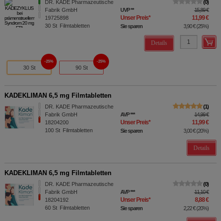
DR. KADE Pharmazeutische
0
Fabrik GmbH
UVP
**
15,89 €
Unser Preis
*
11,99 €
19725898
30
St
Filmtabletten
Sie sparen
3,90 €
(
25%
)
Details
25%
25%
30 St
90 St
KADEKLIMAN 6,5 mg Filmtabletten
DR. KADE Pharmazeutische
1
Fabrik GmbH
AVP
***
14,99 €
Unser Preis
*
11,99 €
18204200
100
St
Filmtabletten
Sie sparen
3,00 €
(
20%
)
Details
KADEKLIMAN 6,5 mg Filmtabletten
DR. KADE Pharmazeutische
0
Fabrik GmbH
AVP
***
11,10 €
Unser Preis
*
8,88 €
18204192
60
St
Filmtabletten
Sie sparen
2,22 €
(
20%
)