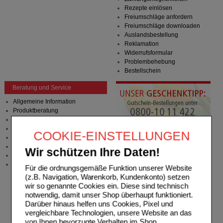
Rezepte einlösen
Freiumschläge anfordern
Freiumschläge downloaden
Auslandsbestellung
Reklamation
Widerrufsformular
Problembehebung
Bestellschein
Beratung und Service
Allgemeine Information
Produktberatung
Meldung Arzneimittelrisiken
Zuzahlungsfreie Arzneien
COOKIE-EINSTELLUNGEN
Angebote & Downloads
Newsletter
Wir schützen Ihre Daten!
Neukundenprämie
Stellenangebote
Für die ordnungsgemäße Funktion unserer Website
(z.B. Navigation, Warenkorb, Kundenkonto) setzen
wir so genannte Cookies ein. Diese sind technisch
notwendig, damit unser Shop überhaupt funktioniert.
Darüber hinaus helfen uns Cookies, Pixel und
vergleichbare Technologien, unsere Website an das
von Ihnen bevorzugte Verhalten im Shop