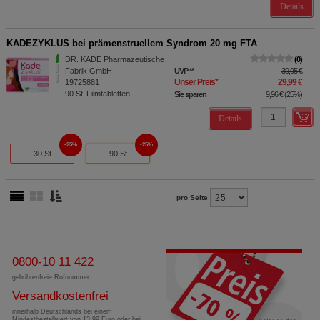
Details
KADEZYKLUS bei prämenstruellem Syndrom 20 mg FTA
DR. KADE Pharmazeutische
0
Fabrik GmbH
UVP
**
39,95 €
Unser Preis
*
29,99 €
19725881
90
St
Filmtabletten
Sie sparen
9,96 €
(
25%
)
Details
25%
25%
30 St
90 St
pro Seite
0800-10 11 422
gebührenfreie Rufnummer
Versandkostenfrei
innerhalb Deutschlands bei einem
Mindestbestellwert von 13,99 Euro oder bei