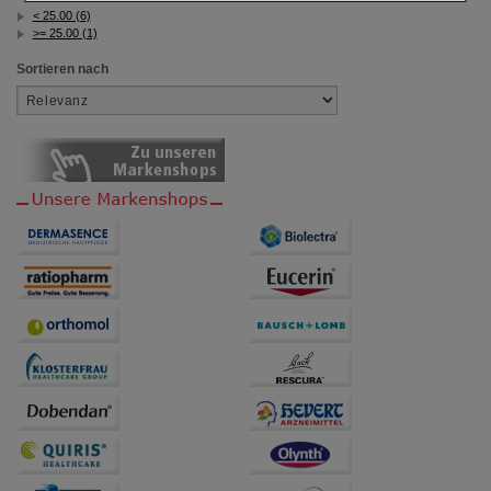
Einkaufserlebnis noch ansprechender zu gestalten,
< 25.00 (6)
beispielsweise für die Wiedererkennung des
>= 25.00 (1)
Besuchers oder unsere Seite an bevorzugte
Verhaltensweisen (z.B. Spracheinstellung)
Sortieren nach
anzupassen. Komfort-Cookies ermöglichen es uns
auch auf Ihre Bedürfnisse zugeschrittene Inhalte
anzuzeigen und unser Partnerprogramm zu
betreiben.
Statistik & Tracking:
Hierüber lassen sich
Informationen über die Art und Weise der Nutzung
unserer Website sammeln, mit deren Hilfe wir unsere
Website weiter für Sie optimieren können, den Inhalt
auf unserer Website aber auch die Werbung auf
Drittseiten möglichst relevant für Sie zu gestalten.
Bitte beachten Sie, dass Daten hierfür teilweise an
Dritte wie z.B. Google oder soziale Medien
übertragen werden.